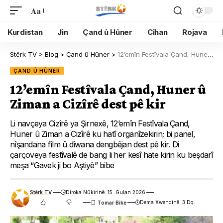
Aa
Kurdistan
Jin
Çand û Hûner
Cîhan
Rojava
Stêrk TV
>
Blog
>
Çand û Hûner
>
12’emîn Festîvala Çand, Huner û Ziman a Cizîrê dest pê kir
ÇAND Û HÛNER
12’emîn Festîvala Çand, Huner û
Ziman a Cizîrê dest pê kir
Li navçeya Cizîrê ya Şirnexê, 12’emîn Festîvala Çand,
Huner û Ziman a Cizîrê ku hatî organîzekirin; bi panel,
nîşandana fîlm û dîwana dengbêjan dest pê kir. Di
çarçoveya festîvalê de bang li her kesî hate kirin ku beşdarî
meşa “Gavek ji bo Aştiyê” bibe
Stêrk TV
Dîroka Nûkirinê: 15. Gulan 2026
Dema Xwendinê: 3 Dq.