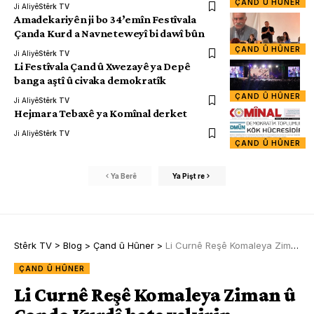
ÇAND Û HÛNER
Ji Aliyê
Stêrk TV
Amadekariyên ji bo 34’emîn Festîvala
Çanda Kurd a Navneteweyî bi dawî bûn
ÇAND Û HÛNER
Ji Aliyê
Stêrk TV
Li Festîvala Çand û Xwezayê ya Depê
banga aştî û civaka demokratîk
ÇAND Û HÛNER
Ji Aliyê
Stêrk TV
Hejmara Tebaxê ya Komînal derket
Ji Aliyê
Stêrk TV
ÇAND Û HÛNER
Ya Berê
Ya Pişt re
Stêrk TV
>
Blog
>
Çand û Hûner
>
Li Curnê Reşê Komaleya Ziman û Çanda Kurdî hate vekirin
ÇAND Û HÛNER
Li Curnê Reşê Komaleya Ziman û