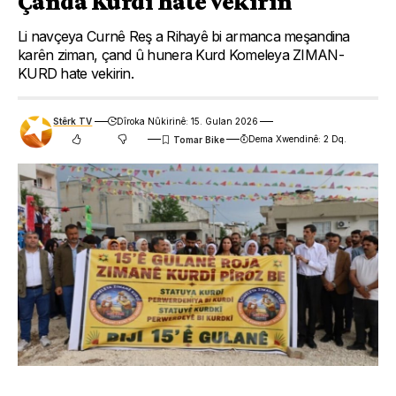
Çanda Kurdî hate vekirin
Li navçeya Curnê Reş a Rihayê bi armanca meşandina
karên ziman, çand û hunera Kurd Komeleya ZIMAN-
KURD hate vekirin.
Stêrk TV
Dîroka Nûkirinê: 15. Gulan 2026
Dema Xwendinê: 2 Dq.