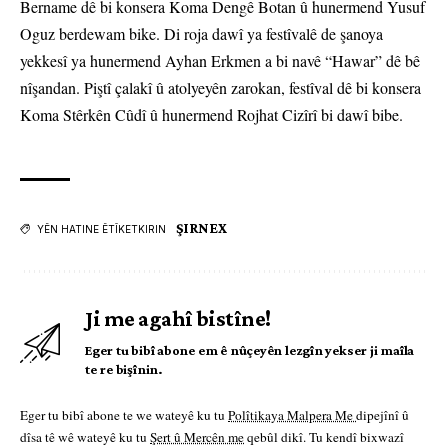
Bername dê bi konsera Koma Dengê Botan û hunermend Yusuf
Oguz berdewam bike. Di roja dawî ya festîvalê de şanoya
yekkesî ya hunermend Ayhan Erkmen a bi navê “Hawar” dê bê
nîşandan. Piştî çalakî û atolyeyên zarokan, festîval dê bi konsera
Koma Stêrkên Cûdî û hunermend Rojhat Cizîrî bi dawî bibe.
ŞIRNEX
YÊN HATINE ÊTÎKETKIRIN
Ji me agahî bistîne!
Eger tu bibî abone em ê nûçeyên lezgîn yekser ji maîla
te re bişînin.
Eger tu bibî abone te we wateyê ku tu
Polîtikaya Malpera Me
dipejînî û
dîsa tê wê wateyê ku tu
Şert û Mercên me
qebûl dikî. Tu kendî bixwazî