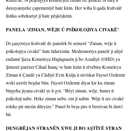
daxuyaniyeke çapemeniyê hate kirin. Her wiha li qada festîvalê
lîstika sobekariyê jî hate pêşkêşkirin.
PANELA ‘ZIMAN, WÊJE Û PSÎKOLOJIYA CIVAKÊ’
Di çarçoveya festîvalê de panelek bi sernavê “Ziman, wêje û
psîkolojiya civakê” hate lidarxistin. Moderatoriya panelê ji aliyê
endamê Şaxa Komeleya Hiqûqnasên ji bo Azadiyê (OHD) ya
Şirnexê parêzer Cihad İnanç ve hate kirin û rêvebira Komeleya
Ziman û Çandê ya Cûdiyê Evin Kulja û nivîskar Faysel Ozdemir
wekî axivêr beşdar bûn. Faysel Ozdemir diyar kir ku ziman
bingeha jiyana civakî ye û got, “Bêyî ziman, wêje, huner û
psîkolojî nabe. Heke ziman nebe, em jî nabin. Wêje li ser civakê
roleke pir mezin dileyize.” Panel bi beşa pirs û bersivan bi dawî
bû.
DENGBÊJAN STRANÊN XWE JI BO AŞTÎYÊ STRAN