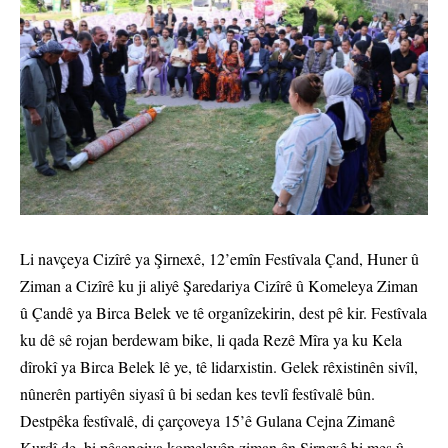
Li navçeya Cizîrê ya Şirnexê, 12’emîn Festîvala Çand, Huner û
Ziman a Cizîrê ku ji aliyê Şaredariya Cizîrê û Komeleya Ziman
û Çandê ya Birca Belek ve tê organîzekirin, dest pê kir. Festîvala
ku dê sê rojan berdewam bike, li qada Rezê Mîra ya ku Kela
dîrokî ya Birca Belek lê ye, tê lidarxistin. Gelek rêxistinên sivîl,
nûnerên partiyên siyasî û bi sedan kes tevlî festîvalê bûn.
Destpêka festîvalê, di çarçoveya 15’ê Gulana Cejna Zimanê
Kurdî de, bi pêşengiya komeleyên ziman ên Şirnexê bi meş û