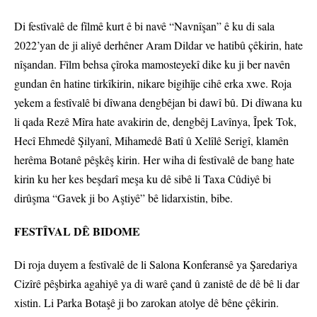
Di festîvalê de fîlmê kurt ê bi navê “Navnîşan” ê ku di sala
2022’yan de ji aliyê derhêner Aram Dildar ve hatibû çêkirin, hate
nîşandan. Fîlm behsa çîroka mamosteyekî dike ku ji ber navên
gundan ên hatine tirkîkirin, nikare bigihîje cihê erka xwe. Roja
yekem a festîvalê bi dîwana dengbêjan bi dawî bû. Di dîwana ku
li qada Rezê Mîra hate avakirin de, dengbêj Lavînya, Îpek Tok,
Hecî Ehmedê Şilyanî, Mihamedê Batî û Xelîlê Serigî, klamên
herêma Botanê pêşkêş kirin. Her wiha di festîvalê de bang hate
kirin ku her kes beşdarî meşa ku dê sibê li Taxa Cûdiyê bi
dirûşma “Gavek ji bo Aştiyê” bê lidarxistin, bibe.
FESTÎVAL DÊ BIDOME
Di roja duyem a festîvalê de li Salona Konferansê ya Şaredariya
Cizîrê pêşbirka agahiyê ya di warê çand û zanistê de dê bê li dar
xistin. Li Parka Botaşê ji bo zarokan atolye dê bêne çêkirin.