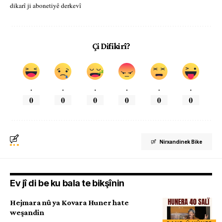
dikarî ji abonetiyê derkevî
Çi Difikirî?
.
.
.
.
.
.
0
0
0
0
0
0
Nirxandinek Bike
Ev jî di be ku bala te bikşînin
Hejmara nû ya Kovara Huner hate
weşandin