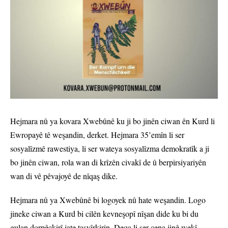
Hejmara nû ya kovara Xwebûnê ku ji bo jinên ciwan ên Kurd li
Ewropayê tê weşandin, derket. Hejmara 35’emîn li ser
sosyalîzmê rawestiya, li ser wateya sosyalîzma demokratîk a ji
bo jinên ciwan, rola wan di krîzên civakî de û berpirsiyariyên
wan di vê pêvajoyê de nîqaş dike.
Hejmara nû ya Xwebûnê bi logoyek nû hate weşandin. Logo
jineke ciwan a Kurd bi cilên kevneşopî nîşan dide ku bi du
gulan dorpêçkirî jate tasvîrkirin. Deqa li ser çena jinê wekî