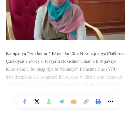
Kampanya “Em hemû YPJ ne” ku 26’ê Nîsanê ji aliyê Platforma
Çalakiyên Hevbeş a Tevger û Rêxistinên Jinan a li Rojavayê
Kurdistanê ji bo piştgiriya bi Yekîneyên Parastina Jinê (YPJ)
hate destpêkirin, li seranserê Kurdistanê û cîhanê rastî eleqedarî
û piştgiriyeke xurt tê. Di vê çarçoveyê de lêkolînera ji Misrê Dr.
Ferînaz Etiya bi peyamekê piştgiriya xwe ji YPJˊê re nîşan da.
Vê Nûçeyê Bixwîne
Dr. Ferînaz Etiya di peyama xwe de wiha nivîsî:
“Peyamek ji bo Yekîneyên Parastina Jinên Kurd. Peyamek evîn,
teqdîr û rêzgirtinê ji bo rola mezin a Yekîneyên Parastina Jinên