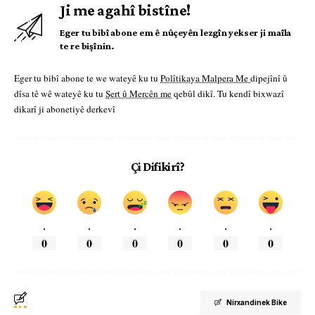
Ji me agahî bistîne!
Eger tu bibî abone em ê nûçeyên lezgîn yekser ji maîla
te re bişînin.
Eger tu bibî abone te we wateyê ku tu
Polîtikaya Malpera Me
dipejînî û
dîsa tê wê wateyê ku tu
Şert û Mercên me
qebûl dikî. Tu kendî bixwazî
dikarî ji abonetiyê derkevî
Çi Difikirî?
.
.
.
.
.
.
0
0
0
0
0
0
Nirxandinek Bike