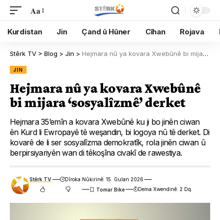
Aa
Kurdistan
Jin
Çand û Hûner
Cîhan
Rojava
Stêrk TV
>
Blog
>
Jin
>
Hejmara nû ya kovara Xwebûnê bi mijara ‘sosyalîzmê’ derket
JIN
Hejmara nû ya kovara Xwebûnê
bi mijara ‘sosyalîzmê’ derket
Hejmara 35’emîn a kovara Xwebûnê ku ji bo jinên ciwan
ên Kurd li Ewropayê tê weşandin, bi logoya nû tê derket. Di
kovarê de li ser sosyalîzma demokratîk, rola jinên ciwan û
berpirsiyariyên wan di têkoşîna civakî de rawestiya.
Stêrk TV
Dîroka Nûkirinê: 15. Gulan 2026
Dema Xwendinê: 2 Dq.