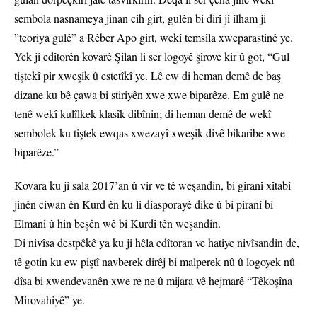
sembola nasnameya jinan cih girt, gulên bi dirî jî îlham ji
”teoriya gulê” a Rêber Apo girt, wekî temsîla xweparastinê ye.
Yek ji edîtorên kovarê Şîlan li ser logoyê şîrove kir û got, “Gul
tiştekî pir xweşik û estetîkî ye. Lê ew di heman demê de baş
dizane ku bê çawa bi stiriyên xwe xwe biparêze. Em gulê ne
tenê wekî kulîlkek klasîk dibînin; di heman demê de wekî
sembolek ku tiştek ewqas xwezayî xweşik divê bikaribe xwe
biparêze.”
Kovara ku ji sala 2017’an û vir ve tê weşandin, bi giranî xîtabî
jinên ciwan ên Kurd ên ku li dîasporayê dike û bi piranî bi
Elmanî û hin beşên wê bi Kurdî tên weşandin.
Di nivîsa destpêkê ya ku ji hêla edîtoran ve hatiye nivîsandin de,
tê gotin ku ew piştî navberek dirêj bi malperek nû û logoyek nû
dîsa bi xwendevanên xwe re ne û mijara vê hejmarê “Têkoşîna
Mirovahiyê” ye.