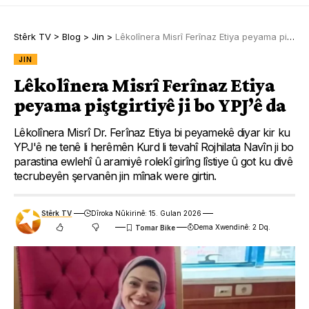
Stêrk TV
>
Blog
>
Jin
>
Lêkolînera Misrî Ferînaz Etiya peyama piştgirtiyê ji bo YPJ’ê da
JIN
Lêkolînera Misrî Ferînaz Etiya
peyama piştgirtiyê ji bo YPJ’ê da
Lêkolînera Misrî Dr. Ferînaz Etiya bi peyamekê diyar kir ku
YPJ'ê ne tenê li herêmên Kurd li tevahî Rojhilata Navîn ji bo
parastina ewlehî û aramiyê rolekî girîng lîstiye û got ku divê
tecrubeyên şervanên jin mînak were girtin.
Stêrk TV
Dîroka Nûkirinê: 15. Gulan 2026
Dema Xwendinê: 2 Dq.