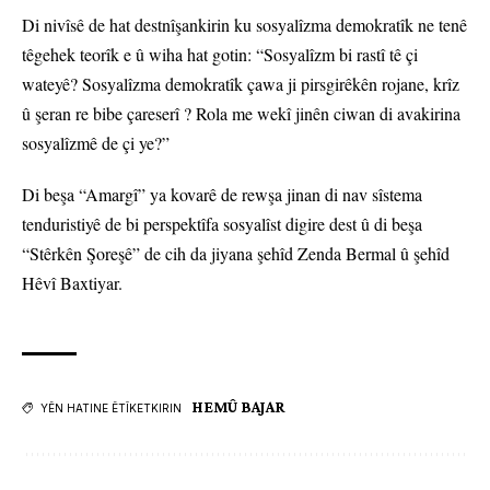
Di nivîsê de hat destnîşankirin ku sosyalîzma demokratîk ne tenê
têgehek teorîk e û wiha hat gotin: “Sosyalîzm bi rastî tê çi
wateyê? Sosyalîzma demokratîk çawa ji pirsgirêkên rojane, krîz
û şeran re bibe çareserî ? Rola me wekî jinên ciwan di avakirina
sosyalîzmê de çi ye?”
Di beşa “Amargî” ya kovarê de rewşa jinan di nav sîstema
tenduristiyê de bi perspektîfa sosyalîst digire dest û di beşa
“Stêrkên Şoreşê” de cih da jiyana şehîd Zenda Bermal û şehîd
Hêvî Baxtiyar.
HEMÛ BAJAR
YÊN HATINE ÊTÎKETKIRIN