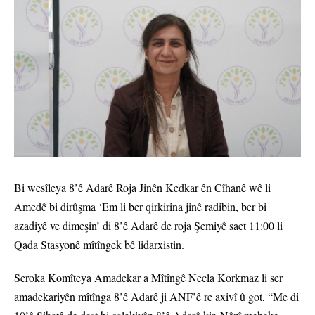
Bi wesîleya 8’ê Adarê Roja Jinên Kedkar ên Cîhanê wê li
Amedê bi dirûşma ‘Em li ber qirkirina jinê radibin, ber bi
azadiyê ve dimeşin’ di 8’ê Adarê de roja Şemiyê saet 11:00 li
Qada Stasyonê mîtîngek bê lidarxistin.
Seroka Komîteya Amadekar a Mîtîngê Necla Korkmaz li ser
amadekariyên mîtînga 8’ê Adarê ji ANF’ê re axivî û got, “Me di