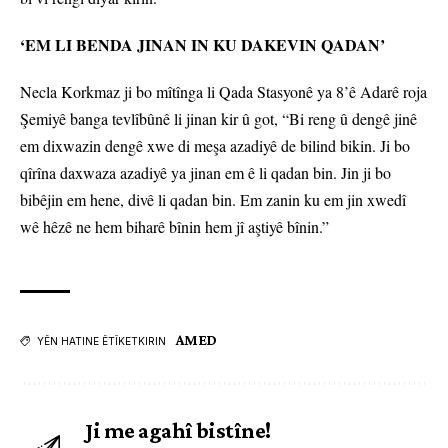
‘EM LI BENDA JINAN IN KU DAKEVIN QADAN’
Necla Korkmaz ji bo mîtînga li Qada Stasyonê ya 8’ê Adarê roja
Şemiyê banga tevlîbûnê li jinan kir û got, “Bi reng û dengê jinê
em dixwazin dengê xwe di meşa azadiyê de bilind bikin. Ji bo
qîrîna daxwaza azadiyê ya jinan em ê li qadan bin. Jin ji bo
bibêjin em hene, divê li qadan bin. Em zanin ku em jin xwedî
wê hêzê ne hem biharê bînin hem jî aştiyê bînin.”
AMED
YÊN HATINE ÊTÎKETKIRIN
Ji me agahî bistîne!