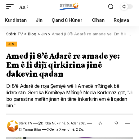
Aa
Kurdistan
Jin
Çand û Hûner
Cîhan
Rojava
Stêrk TV
>
Blog
>
Jin
>
Amed ji 8’ê Adarê re amade ye: Em ê li dijî qirkirina jinê dakevin qadan
JIN
Amed ji 8’ê Adarê re amade ye:
Em ê li dijî qirkirina jinê
dakevin qadan
Di 8'ê Adarê de roja Şemiyê wê li Amedê mîtîngek bê
lidarxistin. Seroka Komîteya Mîtîngê Necla Korkmaz got, "Ji
bo parastina mafên jinan ên têne înkarkirin em ê li qadan
bin."
Stêrk TV
Dîroka Nûkirinê: 5. Adar 2025
Dema Xwendinê: 2 Dq.