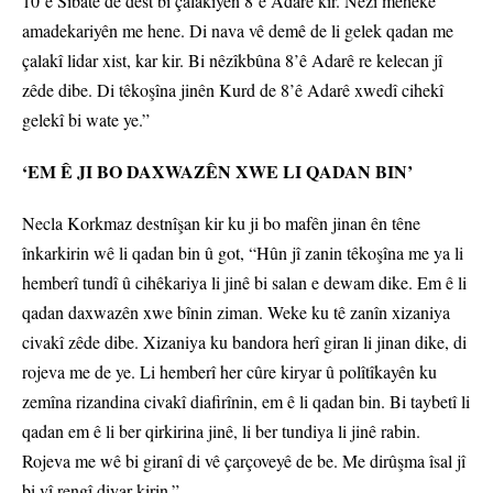
10’ê Sibatê de dest bi çalakiyên 8’ê Adarê kir. Nêzî meheke
amadekariyên me hene. Di nava vê demê de li gelek qadan me
çalakî lidar xist, kar kir. Bi nêzîkbûna 8’ê Adarê re kelecan jî
zêde dibe. Di têkoşîna jinên Kurd de 8’ê Adarê xwedî cihekî
gelekî bi wate ye.”
‘EM Ê JI BO DAXWAZÊN XWE LI QADAN BIN’
Necla Korkmaz destnîşan kir ku ji bo mafên jinan ên têne
înkarkirin wê li qadan bin û got, “Hûn jî zanin têkoşîna me ya li
hemberî tundî û cihêkariya li jinê bi salan e dewam dike. Em ê li
qadan daxwazên xwe bînin ziman. Weke ku tê zanîn xizaniya
civakî zêde dibe. Xizaniya ku bandora herî giran li jinan dike, di
rojeva me de ye. Li hemberî her cûre kiryar û polîtîkayên ku
zemîna rizandina civakî diafirînin, em ê li qadan bin. Bi taybetî li
qadan em ê li ber qirkirina jinê, li ber tundiya li jinê rabin.
Rojeva me wê bi giranî di vê çarçoveyê de be. Me dirûşma îsal jî
bi vî rengî diyar kirin.”