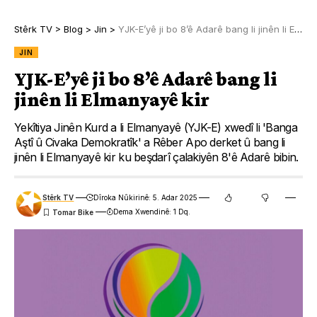
Stêrk TV
>
Blog
>
Jin
>
YJK-E’yê ji bo 8’ê Adarê bang li jinên li Elmanyayê kir
JIN
YJK-E’yê ji bo 8’ê Adarê bang li
jinên li Elmanyayê kir
Yekîtiya Jinên Kurd a li Elmanyayê (YJK-E) xwedî li 'Banga
Aştî û Civaka Demokratîk' a Rêber Apo derket û bang li
jinên li Elmanyayê kir ku beşdarî çalakiyên 8'ê Adarê bibin.
Stêrk TV
Dîroka Nûkirinê: 5. Adar 2025
Dema Xwendinê: 1 Dq.