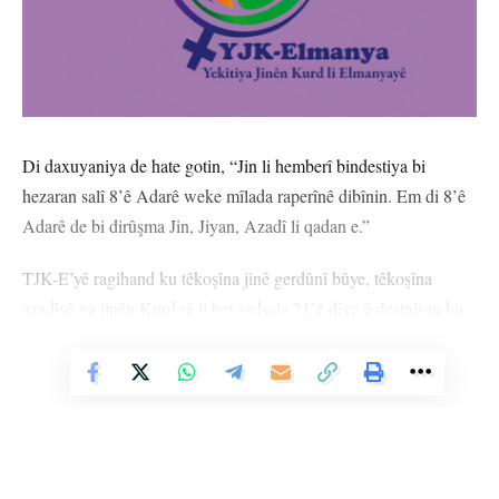
Di daxuyaniya de hate gotin, “Jin li hemberî bindestiya bi
hezaran salî 8’ê Adarê weke mîlada raperînê dibînin. Em di 8’ê
Adarê de bi dirûşma Jin, Jiyan, Azadî li qadan e.”
TJK-E’yê ragihand ku têkoşîna jinê gerdûnî bûye, têkoşîna
azadiyê ya jinên Kurd rê li ber sedsala 21’ê dixe û destnîşan kir
ku jin li dora felsefeya ‘Jin, Jiyan, Azadî’ xwe bi rêxistin dikin û
Vê Nûçeyê Bixwîne
li hemberî desthilatdariyên bi serweriya mêr şerê nasname û
azadiyê dimeşînin.
Di dewama daxuyaniyê de hate gotin, “Çalakiyên îsal ên 8’ê
Adarê divê bibin çalakiyên bilêvkirina azadiya fîzîkî ya Rêber