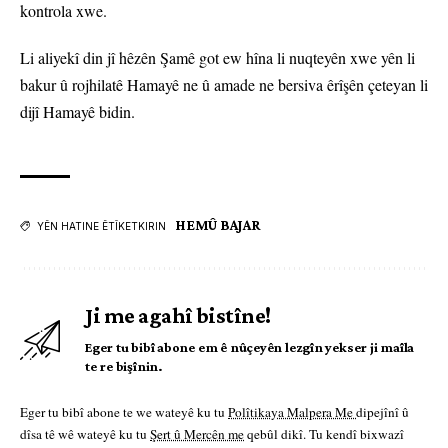
kontrola xwe.
Li aliyekî din jî hêzên Şamê got ew hîna li nuqteyên xwe yên li
bakur û rojhilatê Hamayê ne û amade ne bersiva êrîşên çeteyan li
dijî Hamayê bidin.
HEMÛ BAJAR
YÊN HATINE ÊTÎKETKIRIN
Ji me agahî bistîne!
Eger tu bibî abone em ê nûçeyên lezgîn yekser ji maîla
te re bişînin.
Eger tu bibî abone te we wateyê ku tu
Polîtikaya Malpera Me
dipejînî û
dîsa tê wê wateyê ku tu
Şert û Mercên me
qebûl dikî. Tu kendî bixwazî