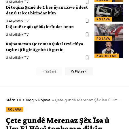
ROJANE
Ji Aliyê
Stêrk TV
Di teqîna Şamê de 2 kes jiyana xwe ji dest
dan û 13 kes birîndar bûn
ROJAVA
Ji Aliyê
Stêrk TV
Li Şamê teqîn çêbû; birîndar hene
Ji Aliyê
Stêrk TV
ROJAVA
Rojnamevan Qereman Şukrî tevî efûya
taybet jî li girtîgehê tê girtin
KURDISTAN
Ji Aliyê
Stêrk TV
Ya Berê
Ya Pişt re
Stêrk TV
>
Blog
>
Rojava
>
Çete gundê Merenaz Şêx Îsa û Um El Hûşê topbaran dikin
ROJAVA
Çete gundê Merenaz Şêx Îsa û
Um El Hûşê topbaran dikin