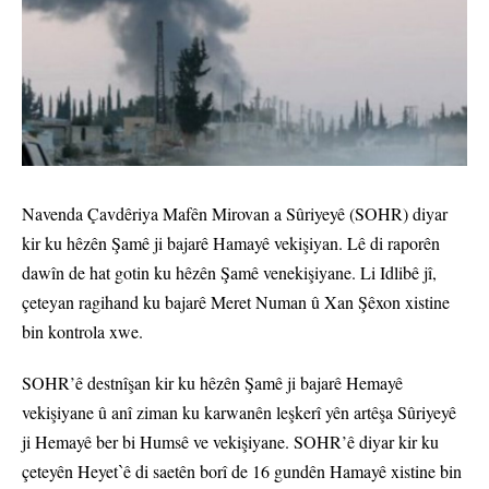
Navenda Çavdêriya Mafên Mirovan a Sûriyeyê (SOHR) diyar
kir ku hêzên Şamê ji bajarê Hamayê vekişiyan. Lê di raporên
dawîn de hat gotin ku hêzên Şamê venekişiyane. Li Idlibê jî,
çeteyan ragihand ku bajarê Meret Numan û Xan Şêxon xistine
bin kontrola xwe.
SOHR’ê destnîşan kir ku hêzên Şamê ji bajarê Hemayê
vekişiyane û anî ziman ku karwanên leşkerî yên artêşa Sûriyeyê
ji Hemayê ber bi Humsê ve vekişiyane. SOHR’ê diyar kir ku
çeteyên Heyetˋê di saetên borî de 16 gundên Hamayê xistine bin