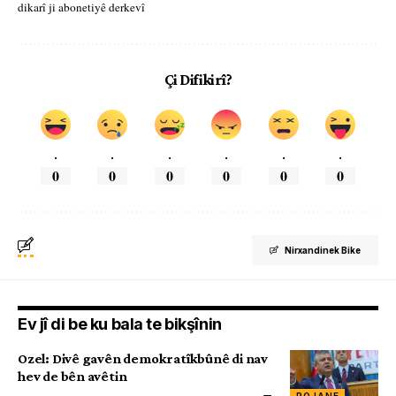
dikarî ji abonetiyê derkevî
Çi Difikirî?
.
.
.
.
.
.
0
0
0
0
0
0
Nirxandinek Bike
Ev jî di be ku bala te bikşînin
Ozel: Divê gavên demokratîkbûnê di nav
hev de bên avêtin