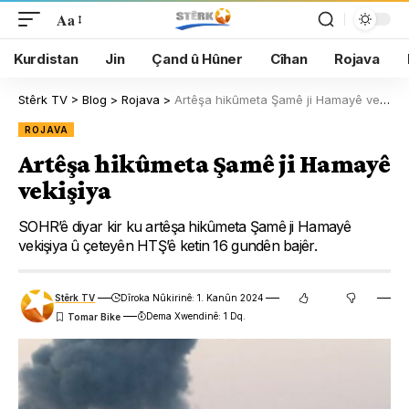
Aa
Kurdistan
Jin
Çand û Hûner
Cîhan
Rojava
Stêrk TV
>
Blog
>
Rojava
>
Artêşa hikûmeta Şamê ji Hamayê vekişiya
ROJAVA
Artêşa hikûmeta Şamê ji Hamayê
vekişiya
SOHR’ê diyar kir ku artêşa hikûmeta Şamê ji Hamayê
vekişiya û çeteyên HTŞ’ê ketin 16 gundên bajêr.
Stêrk TV
Dîroka Nûkirinê: 1. Kanûn 2024
Dema Xwendinê: 1 Dq.