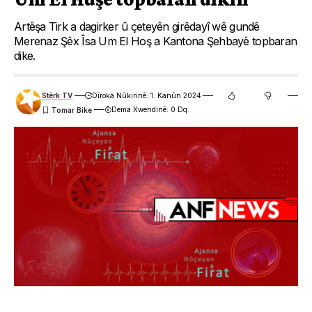
Artêşa Tirk a dagirker û çeteyên girêdayî wê gundê
Merenaz Şêx Îsa Um El Hoş a Kantona Şehbayê topbaran
dike.
Stêrk TV
Dîroka Nûkirinê: 1. Kanûn 2024
Dema Xwendinê: 0 Dq.