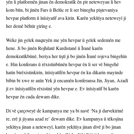
yên li platformên jinan ên demokratîk ên pir neteweyan li hev
kom bûn, bi jinên Fars û Belûc re li ser binegha piştevaniya
hevpar platform û înîsiyatîf ava kirin. Karên yekîtiya neteweyî ji
her demê bêhtir girîng e.
Weke jin gelek nuqteyên me yên hevpar û gelek sedemên me
hene. Ji bo jinên Rojhilatê Kurdistanê û Îranê karên
demokratîkbûnê, beriya her tiştî ji bo jinên Îranê rojeva bingehîn
e. Hin konferans û rêxistinbûnên hevpar ên li ser vê bingehê
hatin birêxistinkirin, înîsiyatîfên hevpar ên ku dikarin mayinde
bibin bi xwe re anîn Yek ji encamên konferansa Jin, Jiyan, Azadî
jî ev înîsiyatîfên rêxistinî yên hevpar e. Ev înîsiyatîf bi karên
hevpar ên cuda dewam dike.
Di vê çarçoveyê de kampanya me ya bi navê ‘Na ji darvekirinê
re, erê ji jiyana azad re’ dewam dike. Ev kampanya û têkoşîna
yekîtiya jinan a neteweyî, karên yekîtiya jinan divê ji bo jinan