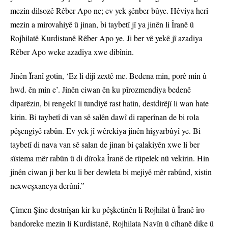
mezin dilsozê Rêber Apo ne; ev yek şênber bûye. Hêviya herî
mezin a mirovahiyê û jinan, bi taybetî jî ya jinên li Îranê û
Rojhilatê Kurdistanê Rêber Apo ye. Ji ber vê yekê jî azadiya
Rêber Apo weke azadiya xwe dibînin.
Jinên Îranî gotin, ‘Ez li dijî zextê me. Bedena min, porê min û
hwd. ên min e’. Jinên ciwan ên ku pîrozmendiya bedenê
diparêzin, bi rengekî li tundiyê rast hatin, destdirêjî li wan hate
kirin. Bi taybetî di van sê salên dawî di raperînan de bi rola
pêşengiyê rabûn. Ev yek jî wêrekiya jinên hişyarbûyî ye. Bi
taybetî di nava van sê salan de jinan bi çalakiyên xwe li ber
sîstema mêr rabûn û di dîroka Îranê de rûpelek nû vekirin. Hin
jinên ciwan ji ber ku li ber dewleta bi mejiyê mêr rabûnd, xistin
nexweşxaneya derûnî.”
Çîmen Şine destnîşan kir ku pêşketinên li Rojhilat û Îranê îro
bandoreke mezin li Kurdistanê, Rojhilata Navîn û cîhanê dike û