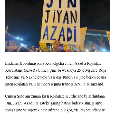
Endama Koordînasyona Komelgeha Jinên Azad a Rojhilatê
Kurdistanê (KJAR) Çîmen Şine bi wesîleya 25’ê Mijdarê Roja
Têkoşînê ya Navneteweyî ya li dijî Tundiya li jinê berxwedana
jinên Rojhilatî ya li hemberî rejîma Îranê ji ANF’ê re nirxand.
Çîmen Şine anî ziman ku li Rojhilatê Kurdistanê bi serhildana
‘Jin, Jiyan, Azadî’ re asteke girîng hatiye bidestxistin, ji aliyê
şoreşa jinê ve rojevek hate afirandin û got, “Bi taybetî têkildarî