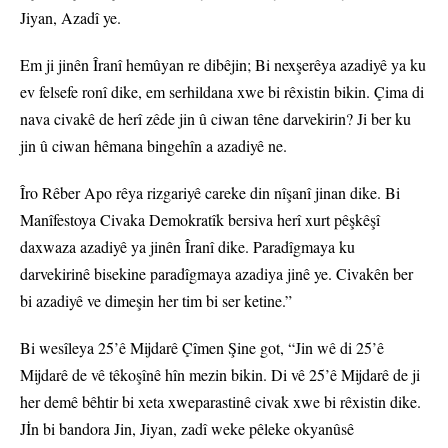
Jiyan, Azadî ye.
Em ji jinên Îranî hemûyan re dibêjin; Bi nexşerêya azadiyê ya ku
ev felsefe ronî dike, em serhildana xwe bi rêxistin bikin. Çima di
nava civakê de herî zêde jin û ciwan têne darvekirin? Ji ber ku
jin û ciwan hêmana bingehîn a azadiyê ne.
Îro Rêber Apo rêya rizgariyê careke din nîşanî jinan dike. Bi
Manîfestoya Civaka Demokratîk bersiva herî xurt pêşkêşî
daxwaza azadiyê ya jinên Îranî dike. Paradîgmaya ku
darvekirinê bisekine paradîgmaya azadiya jinê ye. Civakên ber
bi azadiyê ve dimeşin her tim bi ser ketine.”
Bi wesîleya 25’ê Mijdarê Çîmen Şine got, “Jin wê di 25’ê
Mijdarê de vê têkoşînê hîn mezin bikin. Di vê 25’ê Mijdarê de ji
her demê bêhtir bi xeta xweparastinê civak xwe bi rêxistin dike.
Jİn bi bandora Jin, Jiyan, zadî weke pêleke okyanûsê