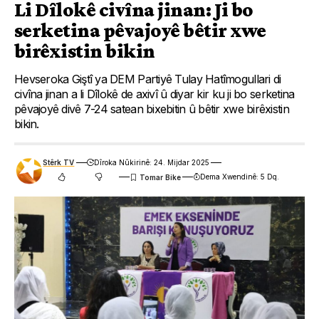
Li Dîlokê civîna jinan: Ji bo
serketina pêvajoyê bêtir xwe
birêxistin bikin
Hevseroka Giştî ya DEM Partiyê Tulay Hatîmogullari di
civîna jinan a li Dîlokê de axivî û diyar kir ku ji bo serketina
pêvajoyê divê 7-24 satean bixebitin û bêtir xwe birêxistin
bikin.
Stêrk TV
Dîroka Nûkirinê: 24. Mijdar 2025
Dema Xwendinê: 5 Dq.