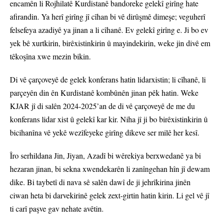
encamên li Rojhilatê Kurdistanê bandoreke gelekî girîng hate
afirandin. Ya herî girîng jî cîhan bi vê dirûşmê dimeşe; veguherî
felsefeya azadiyê ya jinan a li cîhanê. Ev gelekî girîng e. Ji bo ev
yek bê xurtkirin, birêxistinkirin û mayindekirin, weke jin divê em
têkoşîna xwe mezin bikin.
Di vê çarçoveyê de gelek konferans hatin lidarxistin; li cîhanê, li
parçeyên din ên Kurdistanê kombûnên jinan pêk hatin. Weke
KJAR jî di salên 2024-2025’an de di vê çarçoveyê de me du
konferans lidar xist û gelekî kar kir. Niha jî ji bo birêxistinkirin û
bicihanîna vê yekê wezîfeyeke girîng dikeve ser milê her kesî.
Îro serhildana Jin, Jiyan, Azadî bi wêrekiya berxwedanê ya bi
hezaran jinan, bi sekna xwendekarên li zanîngehan hîn jî dewam
dike. Bi taybetî di nava sê salên dawî de ji jehrîkirina jinên
ciwan heta bi darvekirinê gelek zext-girtin hatin kirin. Li gel vê jî
ti carî paşve gav nehate avêtin.