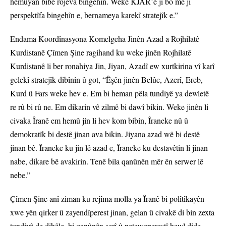
hemûyan bibe rojeva bingehîn. Weke KJAR’ê ji bo me jî
perspektîfa bingehîn e, bernameya karekî stratejîk e.”
Endama Koordînasyona Komelgeha Jinên Azad a Rojhilatê
Kurdistanê Çîmen Şine ragihand ku weke jinên Rojhilatê
Kurdistanê li ber ronahiya Jin, Jiyan, Azadî ew xurtkirina vî karî
gelekî stratejîk dibînin û got, “Êşên jinên Belûc, Azerî, Ereb,
Kurd û Fars weke hev e. Em bi heman pêla tundiyê ya dewletê
re rû bi rû ne. Em dikarin vê zilmê bi dawî bikin. Weke jinên li
civaka Îranê em hemû jin li hev kom bibin, Îraneke nû û
demokratîk bi destê jinan ava bikin. Jiyana azad wê bi destê
jinan bê. Îraneke ku jin lê azad e, Îraneke ku destavêtin li jinan
nabe, dikare bê avakirin. Tenê bila qanûnên mêr ên serwer lê
nebe.”
Çîmen Şine anî ziman ku rejîma molla ya Îranê bi polîtîkayên
xwe yên qirker û zayendîperest jinan, gelan û civakê di bin zexta
tundiyê de dihêle, bi qanûnên şerî û neteweperestî hewl dide