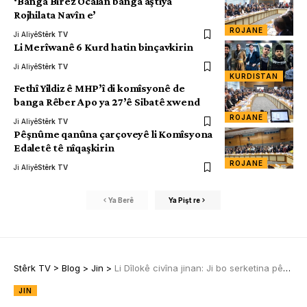
‘Banga Birêz Ocalan banga aştiya
Rojhilata Navîn e’
ROJANE
Ji Aliyê
Stêrk TV
Li Merîwanê 6 Kurd hatin binçavkirin
Ji Aliyê
Stêrk TV
KURDISTAN
Fethî Yildiz ê MHP’î di komîsyonê de
banga Rêber Apo ya 27’ê Sibatê xwend
ROJANE
Ji Aliyê
Stêrk TV
Pêşnûme qanûna çarçoveyê li Komîsyona
Edaletê tê nîqaşkirin
ROJANE
Ji Aliyê
Stêrk TV
Ya Berê
Ya Pişt re
Stêrk TV
>
Blog
>
Jin
>
Li Dîlokê civîna jinan: Ji bo serketina pêvajoyê bêtir xwe birêxistin bikin
JIN