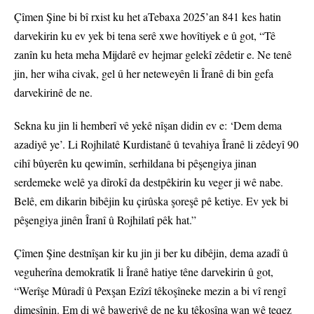
Çîmen Şine bi bî rxist ku het aTebaxa 2025’an 841 kes hatin
darvekirin ku ev yek bi tena serê xwe hovîtiyek e û got, “Tê
zanîn ku heta meha Mijdarê ev hejmar gelekî zêdetir e. Ne tenê
jin, her wiha civak, gel û her neteweyên li Îranê di bin gefa
darvekirinê de ne.
Sekna ku jin li hemberî vê yekê nîşan didin ev e: ‘Dem dema
azadiyê ye’. Li Rojhilatê Kurdistanê û tevahiya Îranê li zêdeyî 90
cihî bûyerên ku qewimîn, serhildana bi pêşengiya jinan
serdemeke welê ya dîrokî da destpêkirin ku veger ji wê nabe.
Belê, em dikarin bibêjin ku çirûska şoreşê pê ketiye. Ev yek bi
pêşengiya jinên Îranî û Rojhilatî pêk hat.”
Çîmen Şine destnîşan kir ku jin ji ber ku dibêjin, dema azadî û
veguherîna demokratîk li Îranê hatiye têne darvekirin û got,
“Werîşe Mûradî û Pexşan Ezîzî têkoşîneke mezin a bi vî rengî
dimeşînin. Em di wê baweriyê de ne ku têkoşîna wan wê teqez