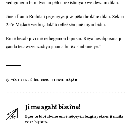
vediguherin bi milyonan pêlî û rêxistiniya xwe dewam dikin.
Jinên Îran û Rojhilatî pêşengiyê ji vê pêla dîrokî re dikin. Sekna
25’ê Mijdarê wê bi çalakî û refleksên jinê nîşan bidin.
Em ê hesab ji vî mê rê hegemon bipirsin. Rêya hesabpirsîna ji
çanda tecawizê azadiya jinan a bi rêxistinbûnê ye.”
HEMÛ BAJAR
YÊN HATINE ÊTÎKETKIRIN
Ji me agahî bistîne!
Eger tu bibî abone em ê nûçeyên lezgîn yekser ji maîla
te re bişînin.