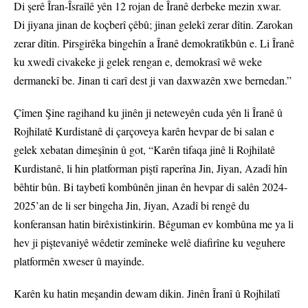
Di şerê Îran-Îsraîlê yên 12 rojan de Îranê derbeke mezin xwar.
Di jiyana jinan de koçberî çêbû; jinan gelekî zerar dîtin. Zarokan
zerar dîtin. Pirsgirêka bingehîn a Îranê demokratîkbûn e. Li Îranê
ku xwedî civakeke ji gelek rengan e, demokrasî wê weke
dermanekî be. Jinan ti carî dest ji van daxwazên xwe bernedan.”
Çîmen Şine ragihand ku jinên ji neteweyên cuda yên li Îranê û
Rojhilatê Kurdistanê di çarçoveya karên hevpar de bi salan e
gelek xebatan dimeşînin û got, “Karên tifaqa jinê li Rojhilatê
Kurdistanê, li hin platforman piştî raperîna Jin, Jiyan, Azadî hîn
bêhtir bûn. Bi taybetî kombûnên jinan ên hevpar di salên 2024-
2025’an de li ser bingeha Jin, Jiyan, Azadî bi rengê du
konferansan hatin birêxistinkirin. Bêguman ev kombûna me ya li
hev ji piştevaniyê wêdetir zemîneke welê diafirîne ku veguhere
platformên xweser û mayinde.
Karên ku hatin meşandin dewam dikin. Jinên Îranî û Rojhilatî