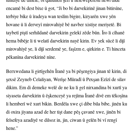
encamê bi dest bixe û got, “Ji bo bi darvekirinê jinan bitirsîne,
terbiye bike û îradeya wan teslîm bigire, kiryarên xwe yên
hovane û li derveyî mirovahiyê bê navber xistiye meriyetê. Bi
taybetî piştî serhildanê darvekirin gelekî zêde bûn. Îro li cîhanê
hema bibêje li ti welatî darvekirin nayê kirin. Ev yek sûcê li dijî
mirovahiyê ye, li dijî serdemê ye, faşîzm e, qirkirin e. Ti hinceta
pêkanîna darvekirinê nîne.
Berxwedana li girtîgehên Îranê ya bi pêşengiya jinan tê kirin, di
şexsê Zeyneb Celaliyan, Werîşe Mûradî û Pexşan Ezîzî de silav
dikim. Em di demeke welê de ne ku li gel nirxandina bi xurtî ya
siyaseta darvekirin û êşkenceyê ya rejîma Îranê divê em têkoşîna
li hemberî wê xurt bikin. Berdêla xwe çi dibe bila bibe, jinên ku
di oxira jiyana azad de her tişt dane pêş çavanê xwe, jinên bi
felsefeya azadiyê ve dilsoz in, jin, ciwan û gelên bi vî rengî
hene.”