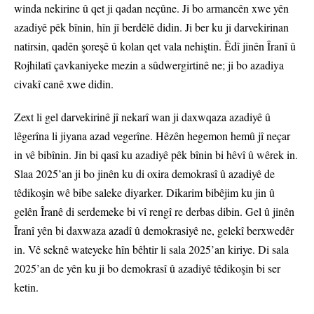
winda nekirine û qet ji qadan neçûne. Ji bo armancên xwe yên
azadiyê pêk bînin, hîn jî berdêlê didin. Ji ber ku ji darvekirinan
natirsin, qadên şoreşê û kolan qet vala nehiştin. Êdî jinên Îranî û
Rojhilatî çavkaniyeke mezin a sûdwergirtinê ne; ji bo azadiya
civakî canê xwe didin.
Zext li gel darvekirinê jî nekarî wan ji daxwqaza azadiyê û
lêgerîna li jiyana azad vegerîne. Hêzên hegemon hemû jî neçar
in vê bibînin. Jin bi qasî ku azadiyê pêk bînin bi hêvî û wêrek in.
Slaa 2025’an ji bo jinên ku di oxira demokrasî û azadiyê de
têdikoşin wê bibe saleke diyarker. Dikarim bibêjim ku jin û
gelên Îranê di serdemeke bi vî rengî re derbas dibin. Gel û jinên
Îranî yên bi daxwaza azadî û demokrasiyê ne, gelekî berxwedêr
in. Vê seknê wateyeke hîn bêhtir li sala 2025’an kiriye. Di sala
2025’an de yên ku ji bo demokrasî û azadiyê têdikoşin bi ser
ketin.