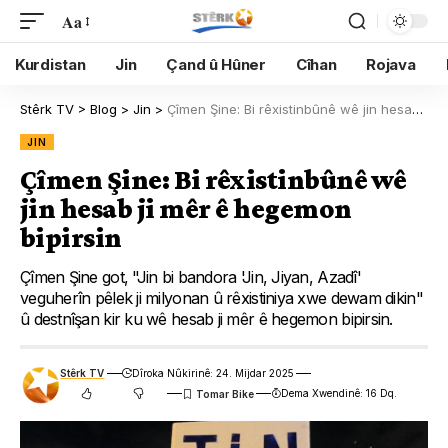
Aa
Kurdistan
Jin
Çand û Hûner
Cîhan
Rojava
Stêrk TV
>
Blog
>
Jin
>
Çîmen Şine: Bi rêxistinbûnê wê jin hesab ji mêr ê hegemon bipirsin
JIN
Çîmen Şine: Bi rêxistinbûnê wê
jin hesab ji mêr ê hegemon
bipirsin
Çîmen Şine got, "Jin bi bandora 'Jin, Jiyan, Azadî'
veguherîn pêlek ji milyonan û rêxistiniya xwe dewam dikin"
û destnîşan kir ku wê hesab ji mêr ê hegemon bipirsin.
Stêrk TV
Dîroka Nûkirinê: 24. Mijdar 2025
Dema Xwendinê: 16 Dq.