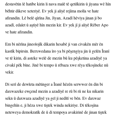
destavêtin lê hatibe kirin li nava malê tê qetilkirin û jiyana wê hîn
bêhtir dikeve xeteriyê. Ev yek ji aliyê rejîma molla ve hate
afirandin. Lê belê qîrîna Jin, Jiyan, Azadî hêviya jinan ji bo
azadî, edalet û aştiyê hîn mezin kir. Ev yek jî ji aliyê Rêber Apo
ve hate afirandin.
Em bi nêrîna jineolojîk dikarin hesabê ji van civakên mêr ên
kastîk bipirsin. Berxwedana îro ya bi pêşengiya jin û gelên Îranî
ve tê kirin, di asteke welê de mezin bû ku pêşketina azadiyê ya
civakî pêk bîne. Jinê bi tempo û rêbaza xwe rêya têkoşîneke nû
vekir.
Di serî de dewleta mêtinger a Îranê hêzên serwwer ên din bi
daxwazeke ewçend mezin a azadiyê re rû bi rû ne ku nikarin
sekn û daxwaza azadiyê ya gel ji nedîtî ve bên. Ev daxwaz
bingehîn e, ji hêza xwe tiştek winda nekiriye. Di têkoşîna
neteweya demokratîk de û di tempoya avakirinê de jinan tiştek