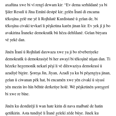
axaftina xwe bi vî rengî dewam kir: “Ev dema serhildanê ya bi
Şiler Resulî û Jîna Emînî destpê kir; gelên Îranî di encama
têkoşîna gelê me yê li Rojhilatê Kurdistanê û gelan de, bi
têkoşîna civakî tevkarî li pêşketina karên jinan kir. Ev yek jî ji bo
avakirina Îraneke demokratîk bû hêza dehfdanê. Gelan biryara
vê yekê dan.
Jinên Îranî û Rojhilatî daxwaza xwe ya ji bo rêveberiyeke
demokratîk û demokrasiyê bi her awayî bi têkoşînê nîşan dan. Ti
hêzeke hegemonîk nekarî pêşî li vê dilxwaziya demokrasî û
azadiyê bigire. Şoreşa Jin, Jiyan, Azadî ya ku bi pêşengiya jinan,
gelan û ciwanan pêk hat, bi encamên xwe yên civakî û siyasî
yên mezin îro hîn bêhtir derketiye holê. Wê pêşketinên şoreşgerî
bi xwe re bîne.
Jinên ku destdirêjî li wan hate kirin di nava malbatê de hatin
qetilkirin. Asta tundiyê li Îranê gelekî zêde bûye. Jinek ku