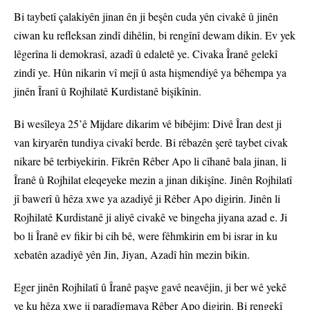
Bi taybetî çalakiyên jinan ên ji beşên cuda yên civakê û jinên
ciwan ku refleksan zindî dihêlin, bi rengînî dewam dikin. Ev yek
lêgerîna li demokrasî, azadî û edaletê ye. Civaka Îranê gelekî
zindî ye. Hûn nikarin vî mejî û asta hişmendiyê ya bêhempa ya
jinên Îranî û Rojhilatê Kurdistanê bişikînin.
Bi wesîleya 25’ê Mijdare dikarim vê bibêjim: Divê Îran dest ji
van kiryarên tundiya civakî berde. Bi rêbazên şerê taybet civak
nikare bê terbiyekirin. Fikrên Rêber Apo li cîhanê bala jinan, li
Îranê û Rojhilat eleqeyeke mezin a jinan dikişîne. Jinên Rojhilatî
jî bawerî û hêza xwe ya azadiyê ji Rêber Apo digirin. Jinên li
Rojhilatê Kurdistanê ji aliyê civakê ve bingeha jiyana azad e. Ji
bo li Îranê ev fikir bi cih bê, were fêhmkirin em bi israr in ku
xebatên azadiyê yên Jin, Jiyan, Azadî hîn mezin bikin.
Eger jinên Rojhilatî û Îranê paşve gavê neavêjin, ji ber wê yekê
ye ku hêza xwe ji paradîgmaya Rêber Apo digirin. Bi rengekî