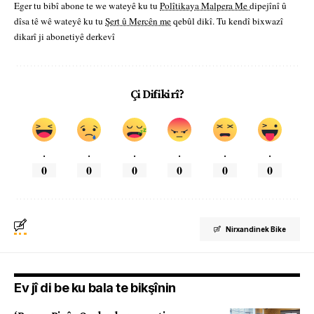
Eger tu bibî abone te we wateyê ku tu
Polîtikaya Malpera Me
dipejînî û
dîsa tê wê wateyê ku tu
Şert û Mercên me
qebûl dikî. Tu kendî bixwazî
dikarî ji abonetiyê derkevî
Çi Difikirî?
.
.
.
.
.
.
0
0
0
0
0
0
Nirxandinek Bike
Ev jî di be ku bala te bikşînin