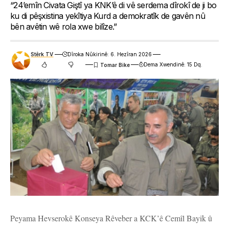
“24’emîn Civata Giştî ya KNK’ê di vê serdema dîrokî de ji bo
ku di pêşxistina yekîtiya Kurd a demokratîk de gavên nû
bên avêtin wê rola xwe bilîze.”
Stêrk TV
Dîroka Nûkirinê: 6. Hezîran 2026
Dema Xwendinê: 15 Dq.
Peyama Hevserokê Konseya Rêveber a KCK’ê Cemîl Bayik û