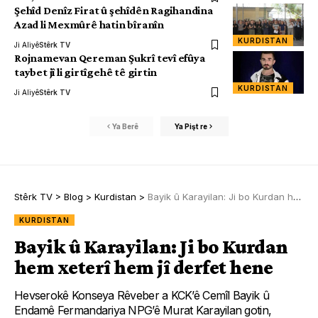
Şehîd Denîz Firat û şehîdên Ragihandina
Azad li Mexmûrê hatin bîranîn
KURDISTAN
Ji Aliyê
Stêrk TV
Rojnamevan Qereman Şukrî tevî efûya
taybet jî li girtîgehê tê girtin
KURDISTAN
Ji Aliyê
Stêrk TV
Ya Berê
Ya Pişt re
Stêrk TV
>
Blog
>
Kurdistan
>
Bayik û Karayilan: Ji bo Kurdan hem xeterî hem jî derfet hene
KURDISTAN
Bayik û Karayilan: Ji bo Kurdan
hem xeterî hem jî derfet hene
Hevserokê Konseya Rêveber a KCK’ê Cemîl Bayik û
Endamê Fermandariya NPG’ê Murat Karayilan gotin,