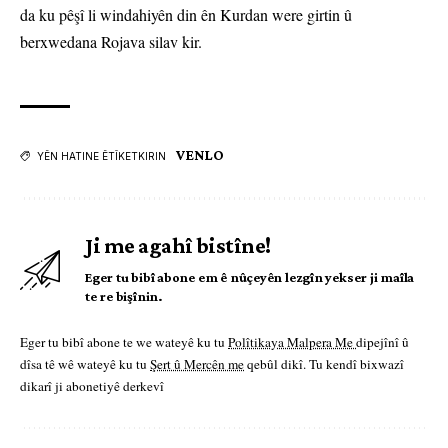
da ku pêşî li windahiyên din ên Kurdan were girtin û
berxwedana Rojava silav kir.
VENLO
YÊN HATINE ÊTÎKETKIRIN
Ji me agahî bistîne!
Eger tu bibî abone em ê nûçeyên lezgîn yekser ji maîla
te re bişînin.
Eger tu bibî abone te we wateyê ku tu
Polîtikaya Malpera Me
dipejînî û
dîsa tê wê wateyê ku tu
Şert û Mercên me
qebûl dikî. Tu kendî bixwazî
dikarî ji abonetiyê derkevî