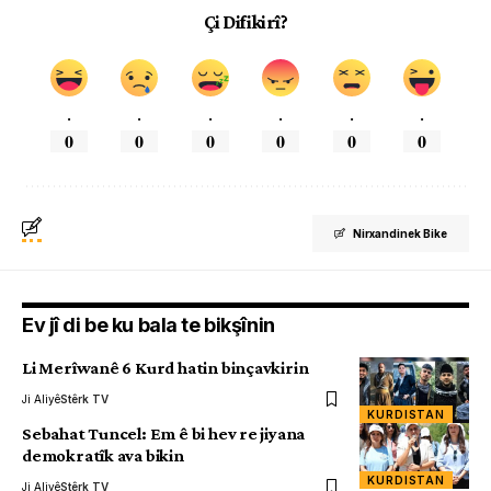
Çi Difikirî?
.
.
.
.
.
.
0
0
0
0
0
0
Nirxandinek Bike
Ev jî di be ku bala te bikşînin
Li Merîwanê 6 Kurd hatin binçavkirin
Ji Aliyê
Stêrk TV
KURDISTAN
Sebahat Tuncel: Em ê bi hev re jiyana
demokratîk ava bikin
KURDISTAN
Ji Aliyê
Stêrk TV