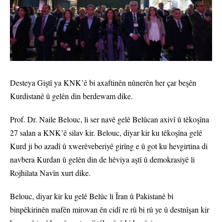
Desteya Giştî ya KNK’ê bi axaftinên nûnerên her çar beşên
Kurdistanê û gelên din berdewam dike.
Prof. Dr. Naile Belouc, li ser navê gelê Belûcan axivî û têkoşîna
27 salan a KNK’ê silav kir. Belouc, diyar kir ku têkoşîna gelê
Kurd ji bo azadî û xwerêveberiyê girîng e û got ku hevgirtina di
navbera Kurdan û gelên din de hêviya aştî û demokrasiyê li
Rojhilata Navîn xurt dike.
Belouc, diyar kir ku gelê Belûc li Îran û Pakistanê bi
binpêkirinên mafên mirovan ên cidî re rû bi rû ye û destnîşan kir