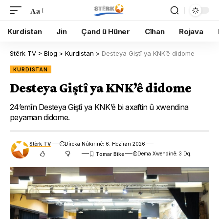
Aa
Kurdistan
Jin
Çand û Hûner
Cîhan
Rojava
Stêrk TV
>
Blog
>
Kurdistan
>
Desteya Giştî ya KNK’ê didome
KURDISTAN
Desteya Giştî ya KNK’ê didome
24’emîn Desteya Giştî ya KNK’ê bi axaftin û xwendina
peyaman didome.
Stêrk TV
Dîroka Nûkirinê: 6. Hezîran 2026
Dema Xwendinê: 3 Dq.