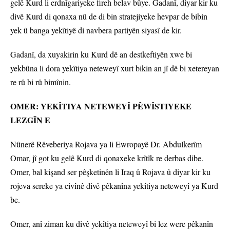
gelê Kurd li erdnîgariyeke fireh belav bûye. Gadanî, diyar kir ku
divê Kurd di qonaxa nû de di bin stratejiyeke hevpar de bibin
yek û banga yekîtiyê di navbera partiyên siyasî de kir.
Gadanî, da xuyakirin ku Kurd dê an destkeftiyên xwe bi
yekbûna li dora yekîtiya neteweyî xurt bikin an jî dê bi xetereyan
re rû bi rû bimînin.
OMER: YEKÎTIYA NETEWEYÎ PÊWÎSTIYEKE
LEZGÎN E
Nûnerê Rêveberiya Rojava ya li Ewropayê Dr. Abdulkerîm
Omar, jî got ku gelê Kurd di qonaxeke krîtîk re derbas dibe.
Omer, bal kişand ser pêşketinên li Iraq û Rojava û diyar kir ku
rojeva sereke ya civînê divê pêkanîna yekîtiya neteweyî ya Kurd
be.
Omer, anî ziman ku divê yekîtiya neteweyî bi lez were pêkanîn