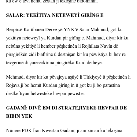
ku ew ê tevî hemû zextan jî têkoşînê bidomînin.
SALAR: YEKÎTIYA NETEWEYÎ GIRÎNG E
Berpirsê Karûbarên Derve yê YNK’ê Salar Mahmud, got ku
yekîtiya neteweyî ya Kurdan pir girîng e. Mahmud, diyar kir ku
nebûna yekîtiyê li hember pêşketinên li Rojhilata Navîn dê
pirsgirêkên cidî biafirîne û destnîşan kir ku pêwîstiya bi hev re
tevgerînê di çareserkirina pirsgirêka Kurd de heye.
Mehmud, diyar kir ku pêvajoya aştiyê li Tirkiyeyê û pêşketinên li
Rojava ji bo hemû Kurdan girîng in û got ku ji bo parastina
destkeftiyan helwesteke hevpar pêwîst e.
GADANÎ: DIVÊ EM DI STRATEJIYEKE HEVPAR DE
BIBIN YEK
Nûnerê PDK-Îran Kwestan Gadanî, jî anî ziman ku têkoşîna