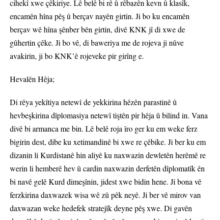
cihekî xwe çêkiriye. Lê belê bi rê û rêbazên kevn û klasîk,
encamên hîna pêş û berçav nayên girtin. Ji bo ku encamên
berçav wê hîna şênber bên girtin, divê KNK jî di xwe de
gûhertin çêke. Ji bo vê, di baweriya me de rojeva ji nûve
avakirin, ji bo KNK’ê rojeveke pir girîng e.
Hevalên Hêja;
Di rêya yekîtiya netewî de yekkirina hêzên parastinê û
hevbeşkirina dîplomasiya netewî tiştên pir hêja û bilind in. Vana
divê bi armanca me bin. Lê belê roja îro ger ku em weke ferz
bigirin dest, dibe ku xetimandinê bi xwe re çêbike. Ji ber ku em
dizanin li Kurdistanê hin aliyê ku naxwazin dewletên herêmê re
werin li hemberê hev û cardin naxwazin derfetên dîplomatîk ên
bi navê gelê Kurd dimeşînin, jidest xwe bidin hene. Ji bona vê
ferzkirina daxwazek wisa wê zû pêk neyê. Ji ber vê mirov van
daxwazan weke hedefek stratejîk deyne pêş xwe. Di gavên