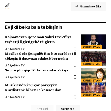
Nirxandinek Bike
Ev jî di be ku bala te bikşînin
Rojnamevan Qereman Şukrî tevî efûya
taybet jî li girtîgehê tê girtin
KURDISTAN
Ji Aliyê
Stêrk TV
Meclîsa Gel a Şengalê: Em ê tu carî dest ji
têkoşîn û daxwaza edaletê bernedin
KURDISTAN
Ji Aliyê
Stêrk TV
Şopên ji heqîqetê: Fermandar Zekiye
Ji Aliyê
Stêrk TV
KURDISTAN
Muzikjenên jin ji çar parçeyên
Kurdistanê bi hev re konser dan
KURDISTAN
Ji Aliyê
Stêrk TV
Ya Berê
Ya Pişt re