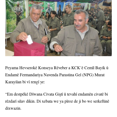
Peyama Hevserokê Konseya Rêveber a KCK’ê Cemîl Bayik û
Endamê Fermandariya Navenda Parastina Gel (NPG) Murat
Karayilan bi vî rengî ye:
“Em destpêkê Dîwana Civata Giştî û tevahî endamên civatê bi
rêzdarî silav dikin. Di xebata we ya pîroz de ji bo we serkeftinê
dixwazin.