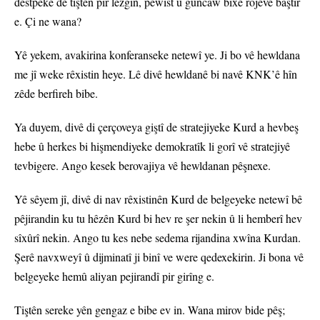
destpêkê de tiştên pir lezgîn, pêwîst û guncaw bixe rojevê baştir
e. Çi ne wana?
Yê yekem, avakirina konferanseke netewî ye. Ji bo vê hewldana
me jî weke rêxistin heye. Lê divê hewldanê bi navê KNK’ê hîn
zêde berfireh bibe.
Ya duyem, divê di çerçoveya giştî de stratejiyeke Kurd a hevbeş
hebe û herkes bi hişmendiyeke demokratîk li gorî vê stratejiyê
tevbigere. Ango kesek berovajiya vê hewldanan pêşnexe.
Yê sêyem jî, divê di nav rêxistinên Kurd de belgeyeke netewî bê
pêjirandin ku tu hêzên Kurd bi hev re şer nekin û li hemberî hev
sîxûrî nekin. Ango tu kes nebe sedema rijandina xwîna Kurdan.
Şerê navxweyî û dijminatî ji binî ve were qedexekirin. Ji bona vê
belgeyeke hemû aliyan pejirandî pir girîng e.
Tiştên sereke yên gengaz e bibe ev in. Wana mirov bide pêş;