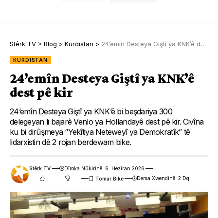
Stêrk TV
>
Blog
>
Kurdistan
>
24’emîn Desteya Giştî ya KNK’ê dest pê kir
KURDISTAN
24’emîn Desteya Giştî ya KNK’ê
dest pê kir
24’emîn Desteya Giştî ya KNK’ê bi beşdariya 300
delegeyan li bajarê Venlo ya Hollandayê dest pê kir. Civîna
ku bi dirûşmeya “Yekîtiya Neteweyî ya Demokratîk” tê
lidarxistin dê 2 rojan berdewam bike.
Stêrk TV
Dîroka Nûkirinê: 6. Hezîran 2026
Dema Xwendinê: 2 Dq.