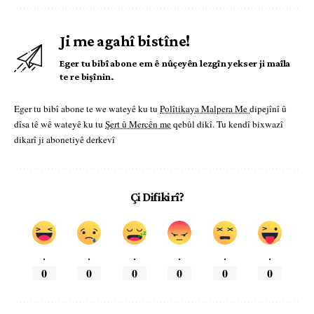
Ji me agahî bistîne!
Eger tu bibî abone em ê nûçeyên lezgîn yekser ji maîla
te re bişînin.
Eger tu bibî abone te we wateyê ku tu
Polîtikaya Malpera Me
dipejînî û
dîsa tê wê wateyê ku tu
Şert û Mercên me
qebûl dikî. Tu kendî bixwazî
dikarî ji abonetiyê derkevî
Çi Difikirî?
.
.
.
.
.
.
0
0
0
0
0
0