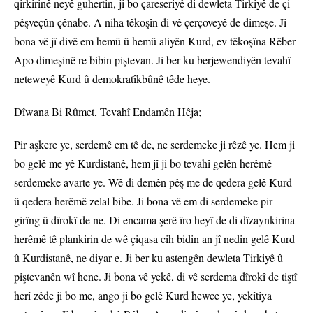
qirkirinê neyê guhertin, ji bo çareseriyê di dewleta Tirkiyê de çi
pêşveçûn çênabe. A niha têkoşîn di vê çerçoveyê de dimeşe. Ji
bona vê jî divê em hemû û hemû aliyên Kurd, ev têkoşîna Rêber
Apo dimeşinê re bibin piştevan. Ji ber ku berjewendiyên tevahî
neteweyê Kurd û demokratîkbûnê têde heye.
Dîwana Bi Rûmet, Tevahî Endamên Hêja;
Pir aşkere ye, serdemê em tê de, ne serdemeke ji rêzê ye. Hem ji
bo gelê me yê Kurdistanê, hem jî ji bo tevahî gelên herêmê
serdemeke avarte ye. Wê di demên pêş me de qedera gelê Kurd
û qedera herêmê zelal bibe. Ji bona vê em di serdemeke pir
girîng û dîrokî de ne. Di encama şerê îro heyî de di dîzaynkirina
herêmê tê plankirin de wê çiqasa cih bidin an jî nedin gelê Kurd
û Kurdistanê, ne diyar e. Ji ber ku astengên dewleta Tirkiyê û
piştevanên wî hene. Ji bona vê yekê, di vê serdema dîrokî de tiştî
herî zêde ji bo me, ango ji bo gelê Kurd hewce ye, yekîtiya