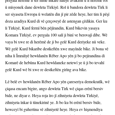
pergala herêmê li ser hîmê înkarê hatiye avakirin û li herêmê rol
û mîsyonek dane dewleta Tirkiyê. Rol û bandora dewleta Tirk li
ser siyaseta Ewropa û welatên din jî pir zêde heye, her tim li pêşî
doza azadiya Kurd di vê çerçoveyê de astengan çêdikin. Ger ku
li Tirkiyê, Kurd fermî bên pêjîrandin, Kurd bikevin yasaya
Komara Tirkiyê, ev pergala 100 salî ji binî ve berovajî dibe. Wê
vaya bi xwe re di herêmê de ji bo gelê Kurd deriyeke nû veke.
Wê gelê Kurd bikaribe destkeftên xwe mayînde bike. Ji bona vê
niha li Îmraliyê hewldanên Rêber Apo yên ji bo pejirandina di
Komarê de hebûna Kurd hewldaneke netewî ye û ji bo tevahî
gelê Kurd wê bi xwe re destkeftên girîng ava bike.
Lê belê ev hewldanên Rêber Apo yên çareseriya demokratîk, wê
çiqasa encam bigire, ango dewleta Tirk wê çiqas erênî bersiv
bide, ne diyar e. Heya roja îro jî zihniyeta dewleta Tirkiyê,
zihniyeta înkar û tûnekirinê ye. Ji bo ku bi erênî bersiv bide,
hewceyî bi guhertina vê zihniyetê heye. Heya ev hişmendiya