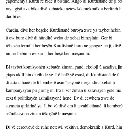
çapemeniya Kurdî re bide û bistîne. Ango di Kurdistanê de ji bo
raya giştî ava bike divê xebateke netewî-demokratîk a berfireh li
dar bixe.
Cardin, divê her beşeke Kurdistanê buroya xwe ya taybet hebin
û ew buro divê di hûndirê welat de xebat bimeşînin. Ger bi
rêbazên fermî li her beşên Kurdistanê buro ne gengaz be jî, divê
nûner hebin û ev kar li her beşê bên meşandin.
Bi taybet komîsyonên xebatên ziman, çand, ekolojî û azadiya jin
çiqas aktîf bin di cih de ye. Lê belê yê esasî, di Kurdistanê de û
di asta cihanê de li hemberê asîmîlasyonê meşandina xebat û
kampanyayan pir girîng in. Îro li ser ziman û zaravayên gelê me
zext û polîtîkayên asîmîlasyonê hene. Ev di cewhera xwe de
siyaseta qirkirinê ye. Ji bo vê divê em li tevahî cihanê, li hemberê
asîmîlasyona ziman têkoşînê bimeşînin.
Di vê çerçoveyê de ruhê netewî, yekîtiya demokratîk a Kurd, hîn