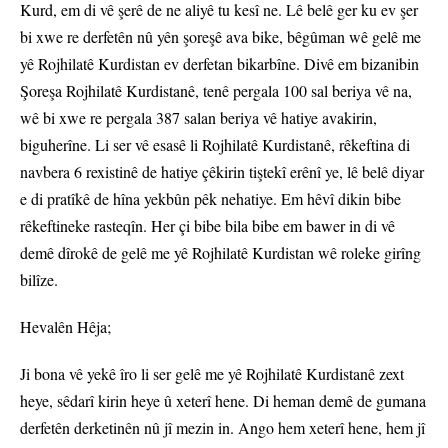
Kurd, em di vê şerê de ne aliyê tu kesî ne. Lê belê ger ku ev şer
bi xwe re derfetên nû yên şoreşê ava bike, bêgûman wê gelê me
yê Rojhilatê Kurdistan ev derfetan bikarbîne. Divê em bizanibin
Şoreşa Rojhilatê Kurdistanê, tenê pergala 100 sal beriya vê na,
wê bi xwe re pergala 387 salan beriya vê hatiye avakirin,
biguherîne. Li ser vê esasê li Rojhilatê Kurdistanê, rêkeftina di
navbera 6 rexistinê de hatiye çêkirin tiştekî erênî ye, lê belê diyar
e di pratîkê de hîna yekbûn pêk nehatiye. Em hêvî dikin bibe
rêkeftineke rasteqîn. Her çi bibe bila bibe em bawer in di vê
demê dîrokê de gelê me yê Rojhilatê Kurdistan wê roleke girîng
bilîze.
Hevalên Hêja;
Ji bona vê yekê îro li ser gelê me yê Rojhilatê Kurdistanê zext
heye, sêdarî kirin heye û xeterî hene. Di heman demê de gumana
derfetên derketinên nû jî mezin in. Ango hem xeterî hene, hem jî