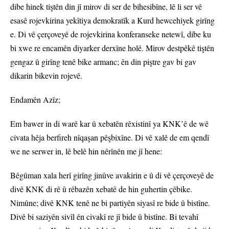
dibe hinek tiştên din jî mirov di ser de bihesibîne, lê li ser vê
esasê rojevkirina yekîtiya demokratîk a Kurd hewcehiyek girîng
e. Di vê çerçoveyê de rojevkirina konferanseke netewî, dibe ku
bi xwe re encamên diyarker derxîne holê. Mirov destpêkê tiştên
gengaz û girîng tenê bike armanc; ên din piştre gav bi gav
dikarin bikevin rojevê.
Endamên Azîz;
Em bawer in di warê kar û xebatên rêxistinî ya KNK’ê de wê
civata hêja berfireh nîqaşan pêşbixîne. Di vê xalê de em qendî
we ne serwer in, lê belê hin nêrînên me jî hene:
Bêgûman xala herî girîng jinûve avakirin e û di vê çerçoveyê de
divê KNK di rê û rêbazên xebatê de hin guhertin çêbike.
Nimûne; divê KNK tenê ne bi partiyên siyasî re bide û bistîne.
Divê bi saziyên sivîl ên civakî re jî bide û bistîne. Bi tevahî