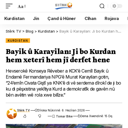
Aa
Kurdistan
Jin
Çand û Hûner
Cîhan
Rojava
Stêrk TV
>
Blog
>
Kurdistan
>
Bayik û Karayilan: Ji bo Kurdan hem xeterî hem jî derfet hene
KURDISTAN
Bayik û Karayilan: Ji bo Kurdan
hem xeterî hem jî derfet hene
Hevserokê Konseya Rêveber a KCK’ê Cemîl Bayik û
Endamê Fermandariya NPG’ê Murat Karayilan gotin,
“24’emîn Civata Giştî ya KNK’ê di vê serdema dîrokî de ji bo
ku di pêşxistina yekîtiya Kurd a demokratîk de gavên nû
bên avêtin wê rola xwe bilîze.”
Stêrk TV
Dîroka Nûkirinê: 6. Hezîran 2026
Dema Xwendinê: 15 Dq.