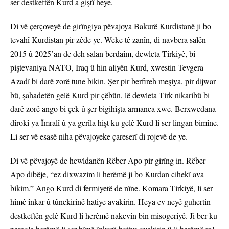
ser destkeftên Kurd a giştî heye.
Di vê çerçoveyê de girîngiya pêvajoya Bakurê Kurdistanê ji bo
tevahî Kurdistan pir zêde ye. Weke tê zanîn, di navbera salên
2015 û 2025’an de deh salan berdaîm, dewleta Tirkiyê, bi
piştevaniya NATO, Iraq û hin aliyên Kurd, xwestin Tevgera
Azadî bi darê zorê tune bikin. Şer pir berfireh meşiya, pir dijwar
bû, şahadetên gelê Kurd pir çêbûn, lê dewleta Tirk nikaribû bi
darê zorê ango bi çek û şer bigihîşta armanca xwe. Berxwedana
dîrokî ya Îmralî û ya gerîla hişt ku gelê Kurd li ser lingan bimîne.
Li ser vê esasê niha pêvajoyeke çareserî di rojevê de ye.
Di vê pêvajoyê de hewldanên Rêber Apo pir girîng in. Rêber
Apo dibêje, “ez dixwazim li herêmê ji bo Kurdan cihekî ava
bikim.” Ango Kurd di fermiyetê de nîne. Komara Tirkiyê, li ser
hîmê înkar û tûnekirinê hatiye avakirin. Heya ev neyê guhertin
destkeftên gelê Kurd li herêmê nakevin bin misogeriyê. Ji ber ku