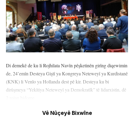
Di demekê de ku li Rojhilata Navîn pêşketinên girîng diqewimin
de, 24’emîn Desteya Giştî ya Kongreya Neteweyî ya Kurdistanê
(KNK) li Venlo ya Hollanda dest pê kir. Desteya ku bi
dirûşmeya “Yekîtiya Neteweyî ya Demokratîk” tê lidarxistin, dê
2 rojan bidome.
Zêdetirî 300 delege di nav de siyasetmedar, nûnerên saziyan,
Vê Nûçeyê Bixwîne
rewşenbîr û nivîskar ji her çar perçeyên Kurdistanê û derveyî
welêt, beşdar bûn. Rayedarên KNK’ê diyar kirin ku hin delege ji