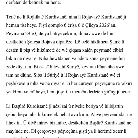
derfetên derketinek nû hene.
Tenê ne li Rojhilatê Kurdistanê, niha li Rojavayê Kurdistanê jî
heman tişt heye. Piştî qomplo û êrîşa 6’ê Çileya 2026’an,
Peymana 29’ê Çile ya hatiye çêkirin, di nav xwe de hin
destkeftên Şoreşa Rojava diparêze. Lê belê hikûmeta Şamê û
destên li pişt vê hikûmetê de wê çiqasa xalên peymanê cîbicî
bikin ne diyar e. Niha hewldanên valaderxistina peymanê hîn
zêde diyar in. Bi esasî li tevahî Sûriyê, keviran hîna cihê xwe
tam ne dîtine. Siba li Sûriyê û li Rojavayê Kurdistanê wê çi
pêşbikeve ji niha ve ne diyar e. Ji her cûreyên pêşveçûnê re vekirî
ye. Hem xeterî heye, hem jî şert û mercên derfetên girîng jî hene.
Li Başûrê Kurdistanê jî nêzî sal û nîveke beriya vê hilbijartin
çêbû; heya niha hikûmetek nehat ava kirin. Aliyê pêyvendîdar ne
lihev in. Û divê mirov bizanibe, destkeftên Başûrê Kurdistanê ne
mayînde ne. Di çerçoveya pêşveçûna giştî ya li herêmê xeter li