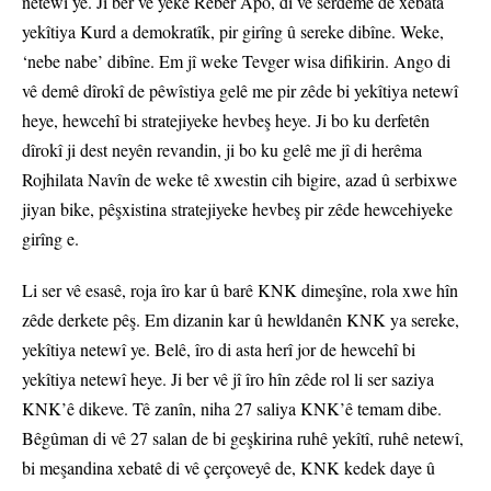
netewî ye. Ji ber vê yekê Rêber Apo, di vê serdemê de xebata
yekîtiya Kurd a demokratîk, pir girîng û sereke dibîne. Weke,
‘nebe nabe’ dibîne. Em jî weke Tevger wisa difikirin. Ango di
vê demê dîrokî de pêwîstiya gelê me pir zêde bi yekîtiya netewî
heye, hewcehî bi stratejiyeke hevbeş heye. Ji bo ku derfetên
dîrokî ji dest neyên revandin, ji bo ku gelê me jî di herêma
Rojhilata Navîn de weke tê xwestin cih bigire, azad û serbixwe
jiyan bike, pêşxistina stratejiyeke hevbeş pir zêde hewcehiyeke
girîng e.
Li ser vê esasê, roja îro kar û barê KNK dimeşîne, rola xwe hîn
zêde derkete pêş. Em dizanin kar û hewldanên KNK ya sereke,
yekîtiya netewî ye. Belê, îro di asta herî jor de hewcehî bi
yekîtiya netewî heye. Ji ber vê jî îro hîn zêde rol li ser saziya
KNK’ê dikeve. Tê zanîn, niha 27 saliya KNK’ê temam dibe.
Bêgûman di vê 27 salan de bi geşkirina ruhê yekîtî, ruhê netewî,
bi meşandina xebatê di vê çerçoveyê de, KNK kedek daye û