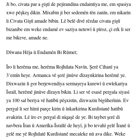
Ji bo, civata par a giştî de pejirandina endamtiya me, em spasiya
xwe pêşkeş dikin. Mixabin ji ber sedemên tên zanîn, em nikarin
li Civata Giştî amade bibin. Lê belê divê rêzdar civata giştî
bizanibe em weke endamê ev saziya netewî û pîroz, çi erk li ser
me bikeve, amade ne.
Dîwana Hêja û Endamên Bi Rûmet;
Îro li herêma me, herêma Rojhilata Navîn, Şerê Cihanî ya
3’emîn heye. Armanca vê şerê jinûve dîzaynkirina herêmê ye.
Dixwazin li gor berjewendiya sermayeya kurewî û ewlekariya
Îsraîl, herêmê jinûve dîzayn bikin. Li ser vê esasê pergala siyasî
ya 100 sal beriya vê hatibû pêşxistin, dixwazin bigûherînin. Ev
pergal li ser hîmî parçe kirin û înkarkirina Kurdistanê hatibû
avakirin. Lê îro ev pergal di nîqaşê de ye. Bi taybet şerê di
navbera Îran û Amerîka-Îsraîlê de heyî, ji bo tevahî gelê Îranê û
gelê me yê Rojhilatê Kurdistanê mecaleke nû ava dike. Weke