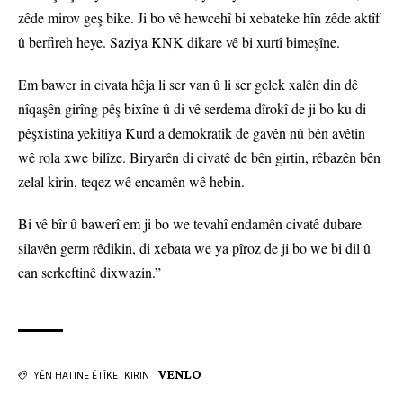
zêde mirov geş bike. Ji bo vê hewcehî bi xebateke hîn zêde aktîf
û berfireh heye. Saziya KNK dikare vê bi xurtî bimeşîne.
Em bawer in civata hêja li ser van û li ser gelek xalên din dê
nîqaşên girîng pêş bixîne û di vê serdema dîrokî de ji bo ku di
pêşxistina yekîtiya Kurd a demokratîk de gavên nû bên avêtin
wê rola xwe bilîze. Biryarên di civatê de bên girtin, rêbazên bên
zelal kirin, teqez wê encamên wê hebin.
Bi vê bîr û bawerî em ji bo we tevahî endamên civatê dubare
silavên germ rêdikin, di xebata we ya pîroz de ji bo we bi dil û
can serkeftinê dixwazin.”
VENLO
YÊN HATINE ÊTÎKETKIRIN