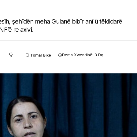
îh, şehîdên meha Gulanê bibîr anî û têkildarê
NF’ê re axivî.
Dema Xwendinê: 3 Dq.