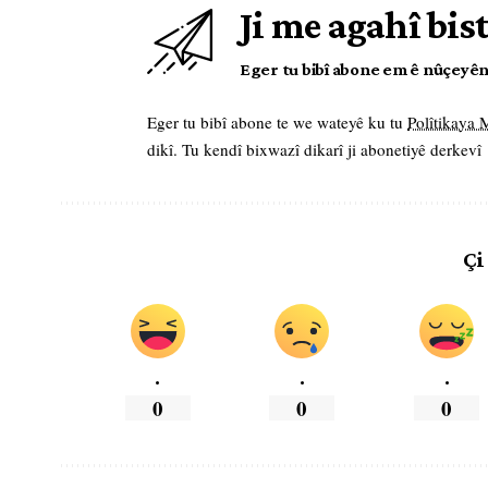
Ji me agahî bis
Eger tu bibî abone em ê nûçeyên l
Eger tu bibî abone te we wateyê ku tu
Polîtikaya
dikî. Tu kendî bixwazî dikarî ji abonetiyê derkevî
Çi
.
.
.
0
0
0