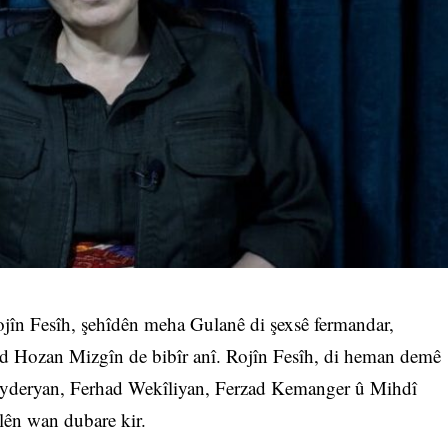
n Fesîh, şehîdên meha Gulanê di şexsê fermandar,
ad Hozan Mizgîn de bibîr anî. Rojîn Fesîh, di heman demê
Heyderyan, Ferhad Wekîliyan, Ferzad Kemanger û Mihdî
alên wan dubare kir.