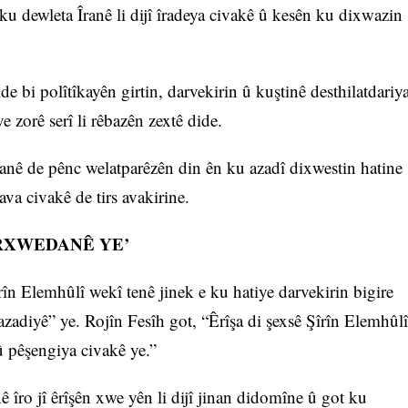
u dewleta Îranê li dijî îradeya civakê û kesên ku dixwazin
de bi polîtîkayên girtin, darvekirin û kuştinê desthilatdariy
 zorê serî li rêbazên zextê dide.
anê de pênc welatparêzên din ên ku azadî dixwestin hatine
va civakê de tirs avakirine.
RXWEDANÊ YE’
rîn Elemhûlî wekî tenê jinek e ku hatiye darvekirin bigire
adiyê” ye. Rojîn Fesîh got, “Êrîşa di şexsê Şîrîn Elemhûlî
 û pêşengiya civakê ye.”
ê îro jî êrîşên xwe yên li dijî jinan didomîne û got ku