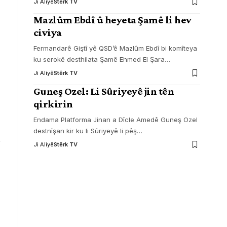
Ji Aliyê
Stêrk TV
Mazlûm Ebdî û heyeta Şamê li hev
civiya
Fermandarê Giştî yê QSD’ê Mazlûm Ebdî bi komîteya
ku serokê desthilata Şamê Ehmed El Şara
…
Ji Aliyê
Stêrk TV
Guneş Ozel: Li Sûriyeyê jin tên
qirkirin
Endama Platforma Jinan a Dîcle Amedê Guneş Ozel
destnîşan kir ku li Sûriyeyê li pêş
…
l
Ji Aliyê
Stêrk TV