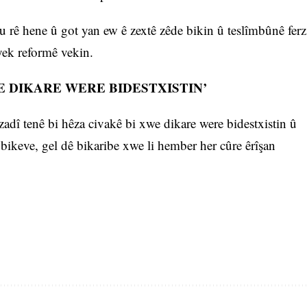
du rê hene û got yan ew ê zextê zêde bikin û teslîmbûnê ferz
êyek reformê vekin.
RE DIKARE WERE BIDESTXISTIN’
adî tenê bi hêza civakê bi xwe dikare were bidestxistin û
bikeve, gel dê bikaribe xwe li hember her cûre êrîşan