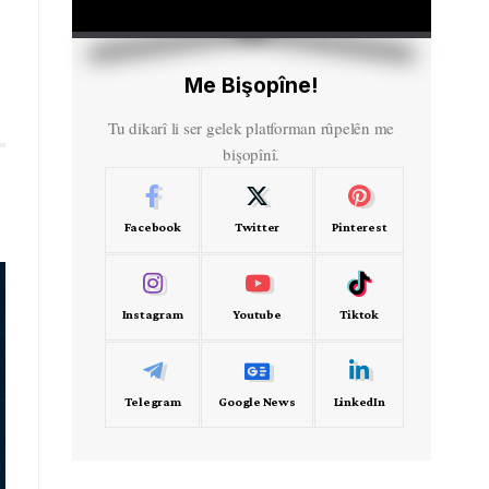
HD
00:00
Me Bişopîne!
Tu dikarî li ser gelek platforman rûpelên me
bişopînî.
Facebook
Twitter
Pinterest
Instagram
Youtube
Tiktok
Telegram
Google News
LinkedIn