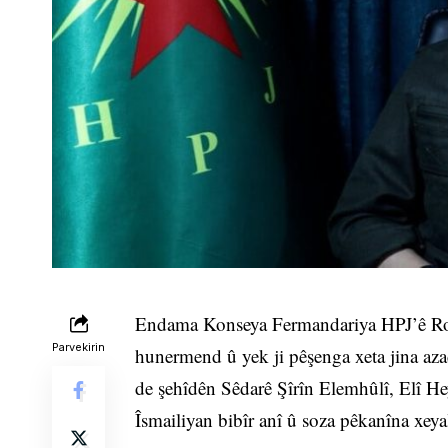
Endama Konseya Fermandariya HPJ’ê Rojî
Parvekirin
hunermend û yek ji pêşenga xeta jina az
de şehîdên Sêdarê Şîrîn Elemhûlî, Elî 
Îsmailiyan bibîr anî û soza pêkanîna xey