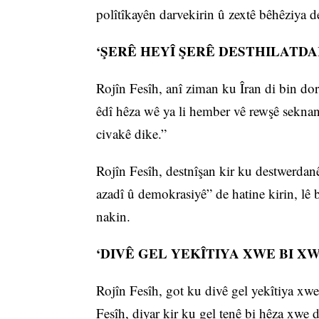
polîtîkayên darvekirin û zextê bêhêziya d
‘ŞERÊ HEYÎ ŞERÊ DESTHILATDA
Rojîn Fesîh, anî ziman ku Îran di bin dor
êdî hêza wê ya li hember vê rewşê seknand
civakê dike.”
Rojîn Fesîh, destnîşan kir ku destwerdanê
azadî û demokrasiyê” de hatine kirin, lê
nakin.
‘DIVÊ GEL YEKÎTIYA XWE BI XW
Rojîn Fesîh, got ku divê gel yekîtiya xw
Fesîh, diyar kir ku gel tenê bi hêza xwe