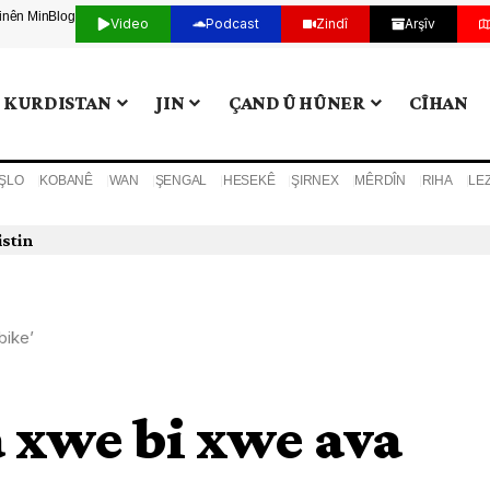
tinên Min
Blog
Video
Podcast
Zindî
Arşîv
KURDISTAN
JIN
ÇAND Û HÛNER
CÎHAN
ŞLO
KOBANÊ
WAN
ŞENGAL
HESEKÊ
ŞIRNEX
MÊRDÎN
RIHA
LE
 din bi darve kir
bike’
a xwe bi xwe ava