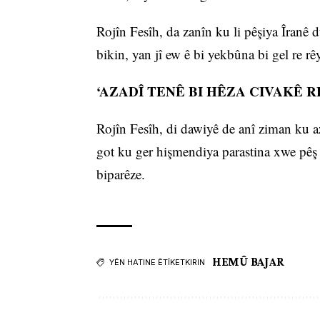
Rojîn Fesîh, da zanîn ku li pêşiya Îranê 
bikin, yan jî ew ê bi yekbûna bi gel re r
‘AZADÎ TENÊ BI HÊZA CIVAKÊ 
Rojîn Fesîh, di dawiyê de anî ziman ku az
got ku ger hişmendiya parastina xwe pêş 
biparêze.
HEMÛ BAJAR
YÊN HATINE ÊTÎKETKIRIN