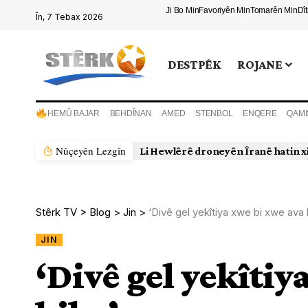
Ji Bo Min
Favoriyên Min
Tomarên Min
Dî
În, 7 Tebax 2026
DESTPÊK
ROJANE
HEMÛ BAJAR
BEHDÎNAN
AMED
STENBOL
ENQERE
QAMI
Nûçeyên Lezgîn
Rejîma Îranê xwepêşanderek
Stêrk TV
>
Blog
>
Jin
>
‘Divê gel yekîtiya xwe bi xwe ava 
JIN
‘Divê gel yekîtiy