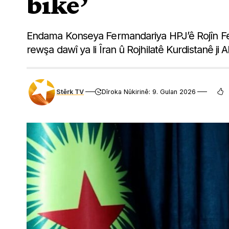
bike’
Endama Konseya Fermandariya HPJ’ê Rojîn Fes
rewşa dawî ya li Îran û Rojhilatê Kurdistanê ji A
Stêrk TV
Dîroka Nûkirinê: 9. Gulan 2026