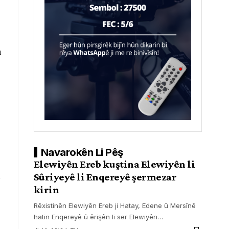
a
Navarokên Li Pêş
Elewiyên Ereb kuştina Elewiyên li
Sûriyeyê li Enqereyê şermezar
kirin
Rêxistinên Elewiyên Ereb ji Hatay, Edene û Mersînê
hatin Enqereyê û êrişên li ser Elewiyên
…