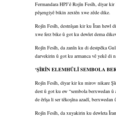
Fermandara HPJ’ê Rojîn Fesîh, diyar kir k
pêşengiyê bikin zextên xwe zêde dike.
Rojîn Fesîh, destnîşan kir ku Îran hewl di
xwe ferz bike û got ku dewlet dema dikeve
Rojîn Fesîh, da zanîn ku di destpêka Gul
darvekirin û got ku armanca vê yekê di na
‘ŞÎRÎN ELEMHÛLÎ SEMBOLA BE
Rojîn Fesîh, diyar kir ku mirov nikare Şî
dest û got ku ew “sembola berxwedan û az
de êrîşa li ser têkoşîna azadî, berxwedan
Rojîn Fesîh, da xuyakirin ku dewleta Îran