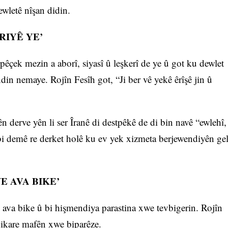
ewletê nîşan didin.
RIYÊ YE’
pêçek mezin a aborî, siyasî û leşkerî de ye û got ku dewlet
in nemaye. Rojîn Fesîh got, “Ji ber vê yekê êrîşê jin û
n derve yên li ser Îranê di destpêkê de di bin navê “ewlehî,
 bi demê re derket holê ku ev yek xizmeta berjewendiyên ge
E AVA BIKE’
e ava bike û bi hişmendiya parastina xwe tevbigerin. Rojîn
 dikare mafên xwe biparêze.