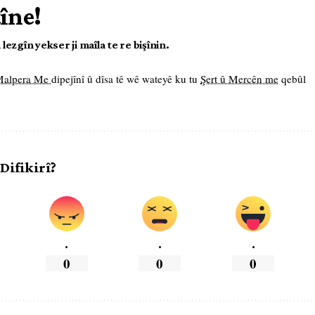
tîne!
ezgîn yekser ji maîla te re bişînin.
 Malpera Me
dipejînî û dîsa tê wê wateyê ku tu
Şert û Mercên me
qebûl
 Difikirî?
.
.
.
0
0
0