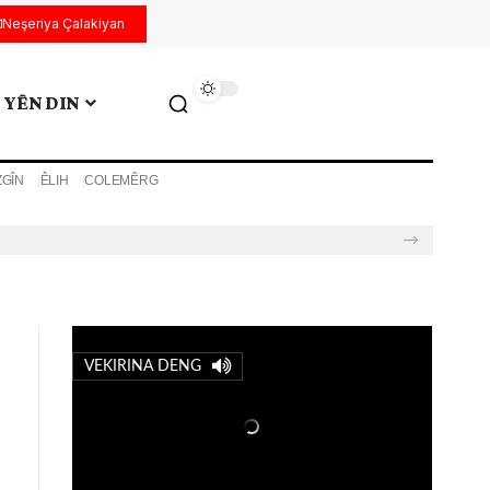
Neşeriya Çalakiyan
YÊN DIN
ZGÎN
ÊLIH
COLEMÊRG
VEKIRINA DENG