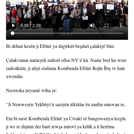
Bi dehan kesên ji Efrînê ya dagirkirî beşdarî çalakiyê bûn.
Çalakvanan nameyek radestî ofîsa NY’ê kir. Name berî ku were
radestkirin, ji aliyê endama Kombenda Efrînê Rojîn Îbiş ve hate
xwendin.
Naveroka peyamê wiha ye:
“Ji Neteweyên Yekbûyî û saziyên têkildar ên mafên mirovan re,
Em bi navê Kombenda Efrînê ya Civakî vê bangewaziya lezgîn
ji we re dişînin der barê rewşa mirovî ya krîtîk a li herêma