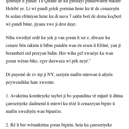
Şehbayê û gundê Til Qirahê de ku girêdayî gundewarên bakurê
Helebê ye. Li wî gundî gelek goristan hene ku tê de cenazeyên
bi sedan efrîniyan hene ku di nava 7 salên borî de dema koçberî
wî gundî bûne, jiyana xwe ji dest daye.
Niha xwediyê erdê ku yek ji van goran li ser e, diwaze ku
cenaze bên rakirin û bibin gundên wan ên resen li Efrînê, yan jî
beramberî erd pereyan bidin. Her wiha gef xwariye ku wan
goran wêran bike, eger daxwaza wî pêk neyê.”
Di payemê de ev tişt ji NY, saziyên mafên mirovan û aliyên
peywendîdar hate xwestin:
1. Avakirina komîteyeke taybet ji bo şopandina vê mijarê û dîtina
çareseriyeke dadmend û mirovî ku rêzê li cenazeyan bigire û
mafên xwediyên wan biparêze.
2. Rê li ber wêrankirina goran bigirin, heta ku çareseriyeke