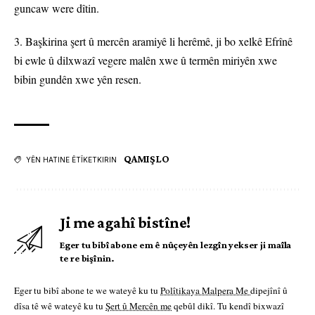
guncaw were dîtin.
3. Başkirina şert û mercên aramiyê li herêmê, ji bo xelkê Efrînê
bi ewle û dilxwazî vegere malên xwe û termên miriyên xwe
bibin gundên xwe yên resen.
QAMIŞLO
YÊN HATINE ÊTÎKETKIRIN
Ji me agahî bistîne!
Eger tu bibî abone em ê nûçeyên lezgîn yekser ji maîla
te re bişînin.
Eger tu bibî abone te we wateyê ku tu
Polîtikaya Malpera Me
dipejînî û
dîsa tê wê wateyê ku tu
Şert û Mercên me
qebûl dikî. Tu kendî bixwazî