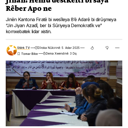
Rêber Apo ne
Jinên Kantona Firatê bi wesîleya 8’ê Adarê bi dirûşmeya
“Jin Jiyan Azadî, ber bi Sûriyeya Demokratîk ve”
komxebatek lidar xistin.
Stêrk TV
Dîroka Nûkirinê: 5. Adar 2025
Dema Xwendinê: 3 Dq.