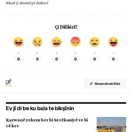
dikarî ji abonetiyê derkevî
Çi Difikirî?
.
.
.
.
.
.
0
0
0
0
0
0
Nirxandinek Bike
Ev jî di be ku bala te bikşînin
Karwanê yekem ber bi Serêkaniyê ve bi
rê ket