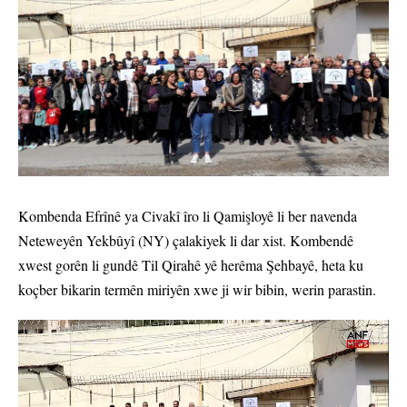
Kombenda Efrînê ya Civakî îro li Qamişloyê li ber navenda
Neteweyên Yekbûyî (NY) çalakiyek li dar xist. Kombendê
xwest gorên li gundê Til Qirahê yê herêma Şehbayê, heta ku
koçber bikarin termên miriyên xwe ji wir bibin, werin parastin.