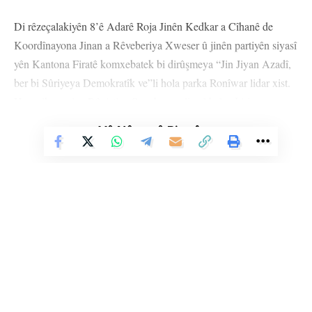
Di rêzeçalakiyên 8’ê Adarê Roja Jinên Kedkar a Cîhanê de
Koordînayona Jinan a Rêveberiya Xweser û jinên partiyên siyasî
yên Kantona Firatê komxebatek bi dirûşmeya “Jin Jiyan Azadî,
ber bi Sûriyeya Demokratîk ve”li hola parka Ronîwar lidar xist.
Her wiha saziya Rêxistina Sara broşur li gel belav kirin.
Vê Nûçeyê Bixwîne
Li Ser Şopa Heqîqetê
Stêrk TV ji sala 2009an ve di warên siyasî, civakî, çandî û hunerî de
Ji Hevserokatiya Desteya Ciwan û Werzîşê qala girîngiya 8’ê
weşanê dike. Bi nêrîna azadiya jinê û avakirina civakeke demokratîk,