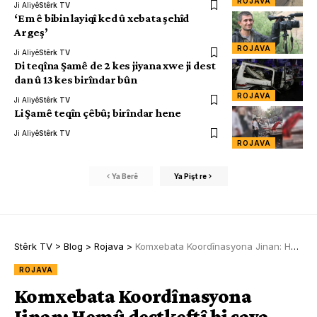
ROJAVA
Ji Aliyê
Stêrk TV
‘Em ê bibin layiqî ked û xebata şehîd
Argeş’
ROJAVA
Ji Aliyê
Stêrk TV
Di teqîna Şamê de 2 kes jiyana xwe ji dest
dan û 13 kes birîndar bûn
ROJAVA
Ji Aliyê
Stêrk TV
Li Şamê teqîn çêbû; birîndar hene
Ji Aliyê
Stêrk TV
ROJAVA
Ya Berê
Ya Pişt re
Stêrk TV
>
Blog
>
Rojava
>
Komxebata Koordînasyona Jinan: Hemû destkeftî bi saya Rêber Apo ne
ROJAVA
Komxebata Koordînasyona
Jinan: Hemû destkeftî bi saya