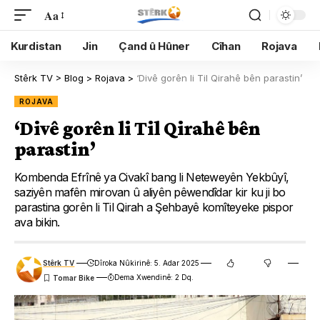
Aa
Kurdistan
Jin
Çand û Hûner
Cîhan
Rojava
Stêrk TV
>
Blog
>
Rojava
>
‘Divê gorên li Til Qirahê bên parastin’
ROJAVA
‘Divê gorên li Til Qirahê bên
parastin’
Kombenda Efrînê ya Civakî bang li Neteweyên Yekbûyî,
saziyên mafên mirovan û aliyên pêwendîdar kir ku ji bo
parastina gorên li Til Qirah a Şehbayê komîteyeke pispor
ava bikin.
Stêrk TV
Dîroka Nûkirinê: 5. Adar 2025
Dema Xwendinê: 2 Dq.