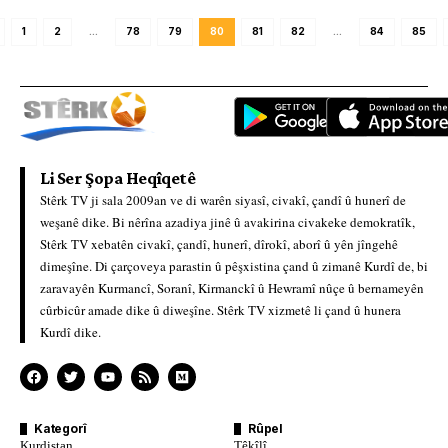
1
2
…
78
79
80
81
82
…
84
85
Li Ser Şopa Heqîqetê
Stêrk TV ji sala 2009an ve di warên siyasî, civakî, çandî û hunerî de
weşanê dike. Bi nêrîna azadiya jinê û avakirina civakeke demokratîk,
Stêrk TV xebatên civakî, çandî, hunerî, dîrokî, aborî û yên jîngehê
dimeşîne. Di çarçoveya parastin û pêşxistina çand û zimanê Kurdî de, bi
zaravayên Kurmancî, Soranî, Kirmanckî û Hewramî nûçe û bernameyên
cûrbicûr amade dike û diweşîne. Stêrk TV xizmetê li çand û hunera
Kurdî dike.
Kategorî
Rûpel
Kurdistan
Têkîlî