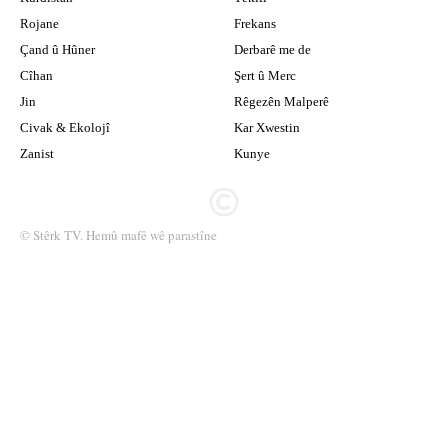
Rojane
Frekans
Çand û Hûner
Derbarê me de
Cîhan
Şert û Merc
Jin
Rêgezên Malperê
Civak & Ekolojî
Kar Xwestin
Zanist
Kunye
© Stêrk TV. Hemû mafê wê parastîne