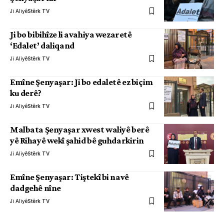
Ji Aliyê
Stêrk TV
Ji bo bibihîze li avahiya wezaretê
‘Edalet’ daliqand
Ji Aliyê
Stêrk TV
Emîne Şenyaşar: Ji bo edaletê ez biçim
ku derê?
Ji Aliyê
Stêrk TV
Malbata Şenyaşar xwest waliyê berê
yê Rihayê wekî şahid bê guhdarkirin
Ji Aliyê
Stêrk TV
Emîne Şenyaşar: Tiştekî bi navê
dadgehê nîne
Ji Aliyê
Stêrk TV