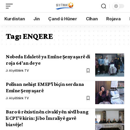
Kurdistan
Jin
Çand û Hûner
Cîhan
Rojava
Tag:
ENQERE
Nobeda Edaletê ya Emîne Şenyaşarê di
roja 64’an de ye
Ji Aliyê
Stêrk TV
Polîsan nehişt EMEP’î biçin serdana
Emîne Şenyaşarê
Ji Aliyê
Stêrk TV
Baro û rêxistinên civakî yên sivîl bang
li CPT’ê kirin: Ji bo Îmraliyê gavê
biavêje!