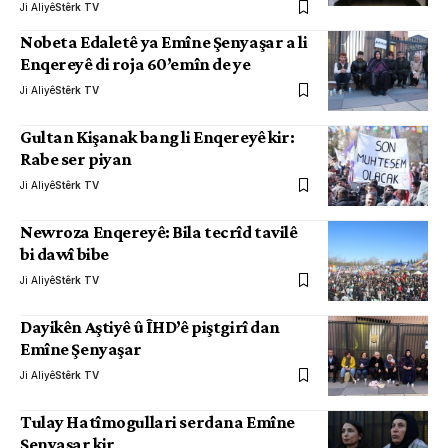
Ji Aliyê
Stêrk TV
Nobeta Edaletê ya Emîne Şenyaşar a li
Enqereyê di roja 60’emîn de ye
Ji Aliyê
Stêrk TV
Gultan Kişanak bang li Enqereyê kir:
Rabe ser piyan
Ji Aliyê
Stêrk TV
Newroza Enqereyê: Bila tecrîd tavilê
bi dawî bibe
Ji Aliyê
Stêrk TV
Dayikên Aştiyê û ÎHD’ê piştgirî dan
Emîne Şenyaşar
Ji Aliyê
Stêrk TV
Tulay Hatîmogullari serdana Emîne
Şenyaşar kir