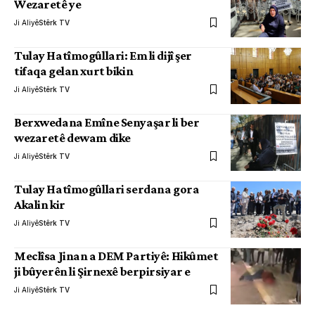
Wezaretê ye
Ji Aliyê
Stêrk TV
Tulay Hatîmogûllari: Em li dijî şer
tifaqa gelan xurt bikin
Ji Aliyê
Stêrk TV
Berxwedana Emîne Senyaşar li ber
wezaretê dewam dike
Ji Aliyê
Stêrk TV
Tulay Hatîmogûllari serdana gora
Akalin kir
Ji Aliyê
Stêrk TV
Meclîsa Jinan a DEM Partiyê: Hikûmet
ji bûyerên li Şirnexê berpirsiyar e
Ji Aliyê
Stêrk TV