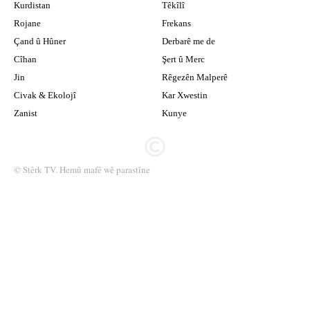
Kurdistan
Têkîlî
Rojane
Frekans
Çand û Hûner
Derbarê me de
Cîhan
Şert û Merc
Jin
Rêgezên Malperê
Civak & Ekolojî
Kar Xwestin
Zanist
Kunye
© Stêrk TV. Hemû mafê wê parastîne