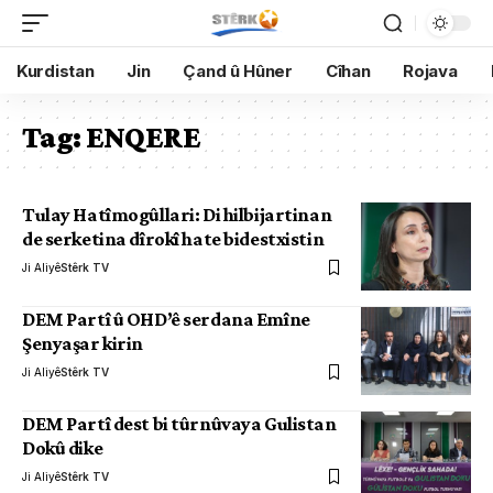
Kurdistan
Jin
Çand û Hûner
Cîhan
Rojava
Tag:
ENQERE
Tulay Hatîmogûllari: Di hilbijartinan
de serketina dîrokî hate bidestxistin
Ji Aliyê
Stêrk TV
DEM Partî û OHD’ê serdana Emîne
Şenyaşar kirin
Ji Aliyê
Stêrk TV
DEM Partî dest bi tûrnûvaya Gulistan
Dokû dike
Ji Aliyê
Stêrk TV