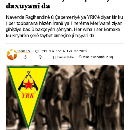
daxuyanî da
Navenda Ragihandinê û Çapemeniyê ya YRK'ê diyar kir ku
ji ber topbarana hêzên Îranê ya li herêma Merîwanê ziyan
gihîştiye bax û baxçeyên şêniyan. Her wiha li ser komeke
ku kiryarên şerê taybet dimeşîne jî hişyarî da.
Stêrk TV
Dîroka Nûkirinê: 17. Hezîran 2026
Dema Xwendinê: 2 Dq.