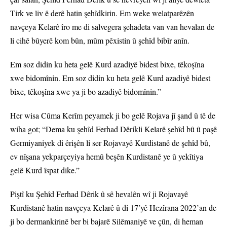
Tirk ve liv ê derê hatin şehîdkirin. Em weke welatparêzên
navçeya Kelarê îro me di salvegera şehadeta van van hevalan de
li cihê bûyerê kom bûn, mûm pêxistin û şehîd bibîr anîn.
Em soz didin ku heta gelê Kurd azadiyê bidest bixe, têkoşîna
xwe bidomînin. Em soz didin ku heta gelê Kurd azadiyê bidest
bixe, têkoşîna xwe ya ji bo azadiyê bidomînin.”
Her wisa Cûma Kerîm peyamek ji bo gelê Rojava jî şand û tê de
wiha got; “Dema ku şehîd Ferhad Dêrikli Kelarê şehîd bû û paşê
Germiyaniyek di êrişên li ser Rojavayê Kurdistanê de şehîd bû,
ev nîşana yekparçeyiya hemû beşên Kurdistanê ye û yekîtiya
gelê Kurd îspat dike.”
Piştî ku Şehîd Ferhad Dêrik û sê hevalên wî ji Rojavayê
Kurdistanê hatin navçeya Kelarê û di 17’yê Hezîrana 2022’an de
ji bo dermankirinê ber bi bajarê Silêmaniyê ve çûn, di heman