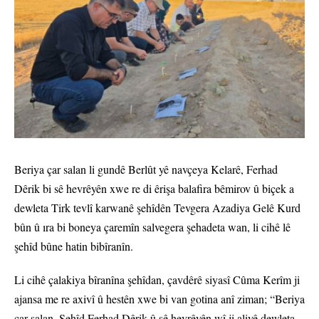
Beriya çar salan li gundê Berlût yê navçeya Kelarê, Ferhad
Dêrik bi sê hevrêyên xwe re di êrişa balafira bêmirov û biçek a
dewleta Tirk tevlî karwanê şehîdên Tevgera Azadiya Gelê Kurd
bûn û ıra bi boneya çaremîn salvegera şehadeta wan, li cihê lê
şehîd bûne hatin bibîranîn.
Li cihê çalakiya bîranîna şehîdan, çavdêrê siyasî Cûma Kerîm ji
ajansa me re axivî û hestên xwe bi van gotina anî ziman; “Beriya
çar salan, Şehîd Ferhad Dêrik û sê hevrêyên wî ji aliyê dewleta