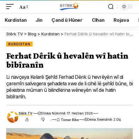
Aa
Kurdistan
Jin
Çand û Hûner
Cîhan
Rojava
Stêrk TV
>
Blog
>
Kurdistan
>
Ferhat Dêrik û hevalên wî hatin bibîranîn
KURDISTAN
Ferhat Dêrik û hevalên wî hatin
bibîranîn
Li navçeya Kelarê Şehîd Ferhad Dêrik û hevrêyên wî di
çaremîn salvegera şehadeta xwe de li cihê lê şehîd bûne, bi
pêxistina mûman û bilindkirina wêneyên wî de hatin
bibîranîn.
Stêrk TV
Dîroka Nûkirinê: 17. Hezîran 2026
Dema Xwendinê: 2 Dq.