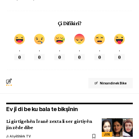
Çi Difikirî?
.
.
.
.
.
.
0
0
0
0
0
0
Nirxandinek Bike
Ev jî di be ku bala te bikşînin
Li girtîgehên Îranê zexta li ser girtiyên
jin zêde dibe
JIN
Ji Aliyê
Stêrk TV