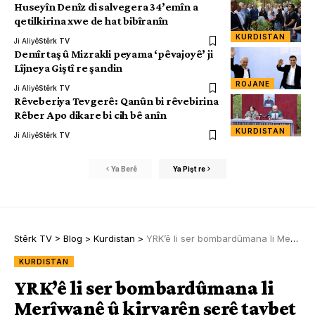
Huseyîn Denîz di salvegera 34’emîn a
qetilkirina xwe de hat bibîranîn
KURDISTAN
Ji Aliyê
Stêrk TV
Demîrtaş û Mizrakli peyama ‘pêvajoyê’ ji
Lîjneya Giştî re şandin
ROJANE
Ji Aliyê
Stêrk TV
Rêveberiya Tevgerê: Qanûn bi rêvebirina
Rêber Apo dikare bi cih bê anîn
KURDISTAN
Ji Aliyê
Stêrk TV
Ya Berê
Ya Pişt re
Stêrk TV
>
Blog
>
Kurdistan
>
YRK’ê li ser bombardûmana li Merîwanê û kiryarên şerê taybet daxuyanî da
KURDISTAN
YRK’ê li ser bombardûmana li
Merîwanê û kiryarên şerê taybet