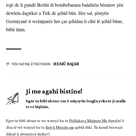
rojê de li gundê Berlût di bombebarana balafirên bêmirov yên
dewleta dagirker a Tirk de şehîd bûn. Her sal, şêniyên
Germiyanê û welatparêz her çar şehîdan li cihê lê şehîd bûne,
bibîr tînin.
HEMÛ BAJAR
YÊN HATINE ÊTÎKETKIRIN
Ji me agahî bistîne!
Eger tu bibî abone em ê nûçeyên lezgîn yekser ji maîla
te re bişînin.
Eger tu bibî abone te we wateyê ku tu
Polîtikaya Malpera Me
dipejînî û
dîsa tê wê wateyê ku tu
Şert û Mercên me
qebûl dikî. Tu kendî bixwazî
dikarî ji abonetiyê derkevî