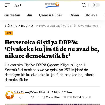
Aa
Kurdistan
Jin
Çand û Hûner
Cîhan
Rojava
Stêrk TV
>
Blog
>
Jin
>
Hevseroka Giştî ya DBP’ê: ‘Civakeke ku jin tê de ne azad be, nikare demokratîk be’
JIN
Hevseroka Giştî ya DBP’ê:
‘Civakeke ku jin tê de ne azad be,
nikare demokratîk be’
Hevseroka Giştî ya DBP’ê Çîgdem Kiliçgun Uçar, li
Semsûrê di axaftina xwe ya çalakiya 25’ê Mijdarê de
destnîşan kir ku civakeke ku jin tê de ne azad be, nikare
demokratîk be
Stêrk TV
Dîroka Nûkirinê: 17. Mijdar 2025
Dema Xwendinê: 2 Dq.