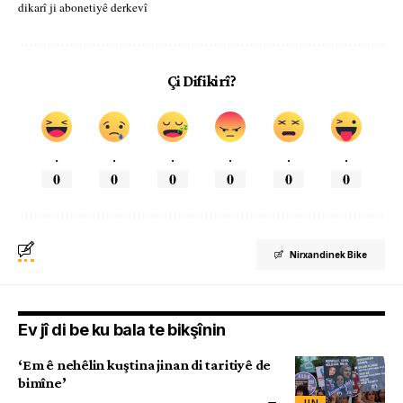
dikarî ji abonetiyê derkevî
Çi Difikirî?
.
.
.
.
.
.
0
0
0
0
0
0
Nirxandinek Bike
Ev jî di be ku bala te bikşînin
‘Em ê nehêlin kuştina jinan di taritiyê de
bimîne’