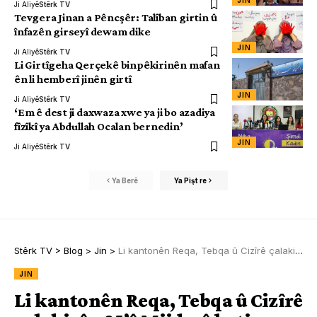
JIN
Ji Aliyê
Stêrk TV
Tevgera Jinan a Pêncşêr: Talîban girtin û
înfazên girseyî dewam dike
JIN
Ji Aliyê
Stêrk TV
Li Girtîgeha Qerçekê binpêkirinên mafan
ên li hemberî jinên girtî
JIN
Ji Aliyê
Stêrk TV
‘Em ê dest ji daxwaza xwe ya ji bo azadiya
fîzîkî ya Abdullah Ocalan bernedin’
JIN
Ji Aliyê
Stêrk TV
Ya Berê
Ya Pişt re
Stêrk TV
>
Blog
>
Jin
>
Li kantonên Reqa, Tebqa û Cizîrê çalakiyên 25’ê Mijdarê hatin lidarxistin
JIN
Li kantonên Reqa, Tebqa û Cizîrê