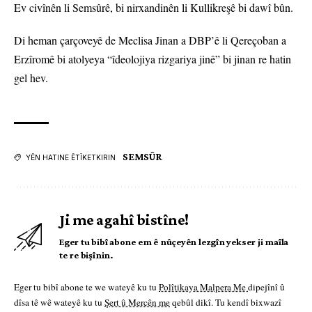
Ev civînên li Semsûrê, bi nirxandinên li Kullikreşê bi dawî bûn.
Di heman çarçoveyê de Meclisa Jinan a DBP’ê li Qereçoban a
Erzîromê bi atolyeya “îdeolojiya rizgariya jinê” bi jinan re hatin
gel hev.
SEMSÛR
YÊN HATINE ÊTÎKETKIRIN
Ji me agahî bistîne!
Eger tu bibî abone em ê nûçeyên lezgîn yekser ji maîla
te re bişînin.
Eger tu bibî abone te we wateyê ku tu
Polîtikaya Malpera Me
dipejînî û
dîsa tê wê wateyê ku tu
Şert û Mercên me
qebûl dikî. Tu kendî bixwazî