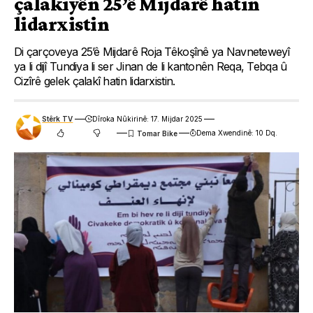
çalakiyên 25’ê Mijdarê hatin
lidarxistin
Di çarçoveya 25’ê Mijdarê Roja Têkoşînê ya Navneteweyî
ya li dijî Tundiya li ser Jinan de li kantonên Reqa, Tebqa û
Cizîrê gelek çalakî hatin lidarxistin.
Stêrk TV
Dîroka Nûkirinê: 17. Mijdar 2025
Dema Xwendinê: 10 Dq.