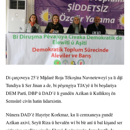
Di çarçoveya 25’ê Mijdarê Roja Têkoşîna Navneteweyî ya li dijî
Tundiya li Ser Jinan a de, bi pêşengiya TJA’yê û bi beşdariya
DEM Partî, DBP û DAD’ê li gundên Azîkan û Kullikreş ên
Semsûrê civîn hatin lidarxistin.
Nûnera DAD’ê Hayriye Korkmaz, ku li cemxaneya gundê
Azîkan axivî, Seyît Riza û hevalên wî bi bîr anî û bal kişand ser