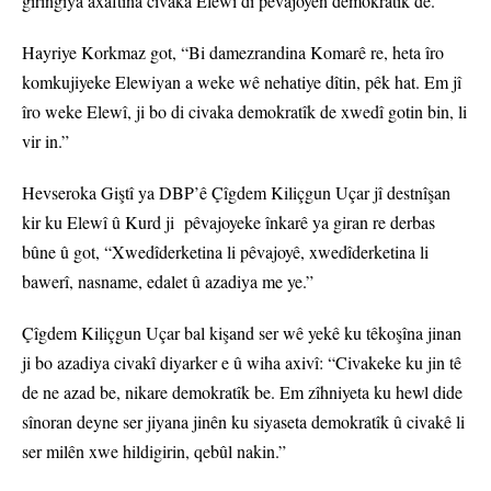
girîngiya axaftina civaka Elewî di pêvajoyên demokratîk de.
Hayriye Korkmaz got, “Bi damezrandina Komarê re, heta îro
komkujiyeke Elewiyan a weke wê nehatiye dîtin, pêk hat. Em jî
îro weke Elewî, ji bo di civaka demokratîk de xwedî gotin bin, li
vir in.”
Hevseroka Giştî ya DBP’ê Çîgdem Kiliçgun Uçar jî destnîşan
kir ku Elewî û Kurd ji pêvajoyeke înkarê ya giran re derbas
bûne û got, “Xwedîderketina li pêvajoyê, xwedîderketina li
bawerî, nasname, edalet û azadiya me ye.”
Çîgdem Kiliçgun Uçar bal kişand ser wê yekê ku têkoşîna jinan
ji bo azadiya civakî diyarker e û wiha axivî: “Civakeke ku jin tê
de ne azad be, nikare demokratîk be. Em zîhniyeta ku hewl dide
sînoran deyne ser jiyana jinên ku siyaseta demokratîk û civakê li
ser milên xwe hildigirin, qebûl nakin.”