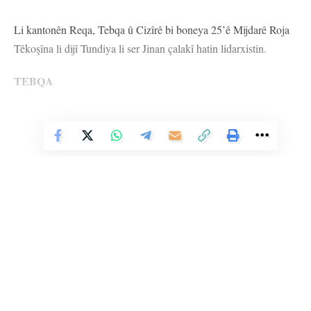
Li kantonên Reqa, Tebqa û Cizîrê bi boneya 25’ê Mijdarê Roja
Têkoşîna li dijî Tundiya li ser Jinan çalakî hatin lidarxistin.
TEBQA
Desteya Jinan a Rêveberiya Xweseriya Demokratîk a Kantona
Tebqayê semînerek li ser cureyên tundiya li ser jinan da. Semîner
Vê Nûçeyê Bixwîne
li hola desteyê bi beşdariya endamên rêxistinên jinan û saziyên
sivîl pêk hat.
Cîgira Seroka Desteya Jinan a Kantona Tebqayê Nadya
Mihemed ku semîner da, têgeha tundiya li dijî jinan bi berfirehî
şîrove kir û got: ’’Tundî ne tenê kiryarek demkî ye, lê nîşana
avahiyek civakî û çandî ya kûr e ku bindestiyê ji nû ve diafirîne û
nirxên mirovan qels dike.’’
Li Ser Şopa Heqîqetê
Stêrk TV ji sala 2009an ve di warên siyasî, civakî, çandî û hunerî de
weşanê dike. Bi nêrîna azadiya jinê û avakirina civakeke demokratîk,
Nadiya anî ziman ku têkoşîna li dijî tundiyê bi azadkirina