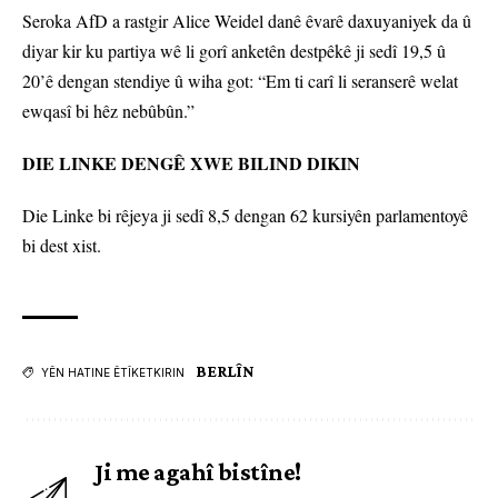
Seroka AfD a rastgir Alice Weidel danê êvarê daxuyaniyek da û
diyar kir ku partiya wê li gorî anketên destpêkê ji sedî 19,5 û
20’ê dengan stendiye û wiha got: “Em ti carî li seranserê welat
ewqasî bi hêz nebûbûn.”
DIE LINKE DENGÊ XWE BILIND DIKIN
Die Linke bi rêjeya ji sedî 8,5 dengan 62 kursiyên parlamentoyê
bi dest xist.
BERLÎN
YÊN HATINE ÊTÎKETKIRIN
Ji me agahî bistîne!