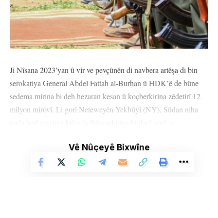
Ji Nîsana 2023’yan û vir ve pevçûnên di navbera artêşa di bin
serokatiya General Abdel Fattah al-Burhan û HDK’ê de bûne
sedema mirina bi deh hezaran kesan û koçberkirina zêdetirî 12
milyon mirovî. Li gorî Neteweyên Yekbûyî (NY), Sûdan niha
qada herî mezin a krîza jicîhûwarkirina bi darê zorê ye.
Peymana hikûmeta paralel şeva Şemiyê di civîneke girtî de li
Vê Nûçeyê Bixwîne
paytexta Kenya Nairobiyê hat îmzekirin.
Li gorî AFP’ê, kesên ku ev belge îmze kirine armanc dikin ku li
herêmên Sûdanê yên di bin kontrola serhildêran de “hikûmeteke
aştî û yekîtiyê” ava bikin.