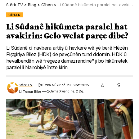
Stêrk TV
>
Blog
>
Cîhan
>
Li Sûdanê hikûmeta paralel hat avakirin: Gelo welat parçe dibe?
CÎHAN
Li Sûdanê hikûmeta paralel hat
avakirin: Gelo welat parçe dibe?
Li Sûdanê di navbera artêş û hevkarê wê yê berê Hêzên
Piştgiriya Bilez (HDK) de pevçûnên tund didomin. HDK û
hevalbendên wê “rêgeza damezrandinê" ji bo hikûmetek
paralel li Nairobiyê îmze kirin.
Stêrk TV
Dîroka Nûkirinê: 23. Sibat 2025
Dema Xwendinê: 2 Dq.