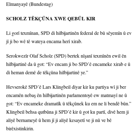
Elmanyayê (Bundestag)
SCHOLZ TÊKÇÛNA XWE QEBÛL KIR
Li gorî texmînan, SPD di hilbijartinên federal de bû sêyemîn û ev
jî ji bo wê tê wateya encama herî xirab.
Serokwezîr Olaf Scholz (SPD) bertek nîşanî texmînên ewil ên
hilbijartinê da û got: “Ev encam ji bo SPD’ê encameke xirab e û
di heman demê de têkçûna hilbijartinê ye.”
Hevserokê SPD’ê Lars Klingbeil diyar kir ku partiya wî ji ber
encamên nebaş ên hilbijartinên parlamentoyê ew matmayî ne û
got: “Ev encameke dramatîk û têkçûnek ku em ne li bendê bûn.”
Klingbeil behsa qutbûna ji SPD’ê kir û got ku partî, divê hem ji
aliyê bernameyê û hem jî ji aliyê kesayetî ve ji nû ve bê
birêxistinkirin.