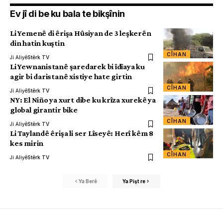
Ev jî di be ku bala te bikşînin
Li Yemenê di êrişa Hûsiyan de 3 leşkerên
din hatin kuştin
CÎHAN
Ji Aliyê
Stêrk TV
Li Yewnanistanê şaredarek bi îdîaya ku
agir bi daristanê xistiye hate girtin
CÎHAN
Ji Aliyê
Stêrk TV
NY: El Niño ya xurt dibe ku krîza xurekê ya
global girantir bike
CÎHAN
Ji Aliyê
Stêrk TV
Li Taylandê êrişa li ser Lîseyê: Herî kêm 8
kes mirin
CÎHAN
Ji Aliyê
Stêrk TV
Ya Berê
Ya Pişt re