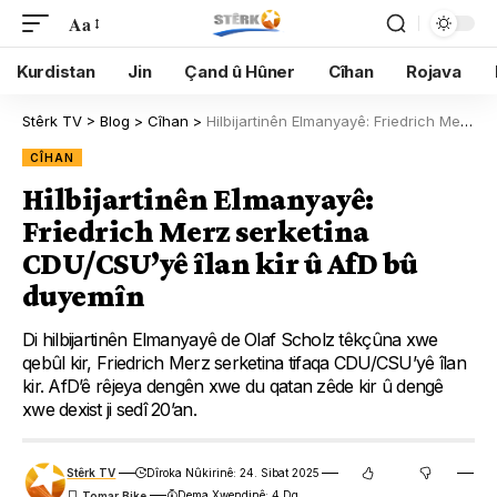
Aa
Kurdistan
Jin
Çand û Hûner
Cîhan
Rojava
Stêrk TV
>
Blog
>
Cîhan
>
Hilbijartinên Elmanyayê: Friedrich Merz serketina CDU/CSU’yê îlan kir û AfD bû duyemîn
CÎHAN
Hilbijartinên Elmanyayê:
Friedrich Merz serketina
CDU/CSU’yê îlan kir û AfD bû
duyemîn
Di hilbijartinên Elmanyayê de Olaf Scholz têkçûna xwe
qebûl kir, Friedrich Merz serketina tifaqa CDU/CSU’yê îlan
kir. AfD’ê rêjeya dengên xwe du qatan zêde kir û dengê
xwe dexist ji sedî 20’an.
Stêrk TV
Dîroka Nûkirinê: 24. Sibat 2025
Dema Xwendinê: 4 Dq.