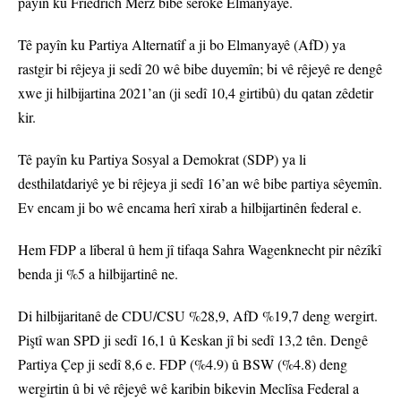
payîn ku Friedrich Merz bibe serokê Elmanyayê.
Tê payîn ku Partiya Alternatîf a ji bo Elmanyayê (AfD) ya
rastgir bi rêjeya ji sedî 20 wê bibe duyemîn; bi vê rêjeyê re dengê
xwe ji hilbijartina 2021’an (ji sedî 10,4 girtibû) du qatan zêdetir
kir.
Tê payîn ku Partiya Sosyal a Demokrat (SDP) ya li
desthilatdariyê ye bi rêjeya ji sedî 16’an wê bibe partiya sêyemîn.
Ev encam ji bo wê encama herî xirab a hilbijartinên federal e.
Hem FDP a lîberal û hem jî tifaqa Sahra Wagenknecht pir nêzîkî
benda ji %5 a hilbijartinê ne.
Di hilbijaritanê de CDU/CSU %28,9, AfD %19,7 deng wergirt.
Piştî wan SPD ji sedî 16,1 û Keskan jî bi sedî 13,2 tên. Dengê
Partiya Çep ji sedî 8,6 e. FDP (%4.9) û BSW (%4.8) deng
wergirtin û bi vê rêjeyê wê karibin bikevin Meclîsa Federal a