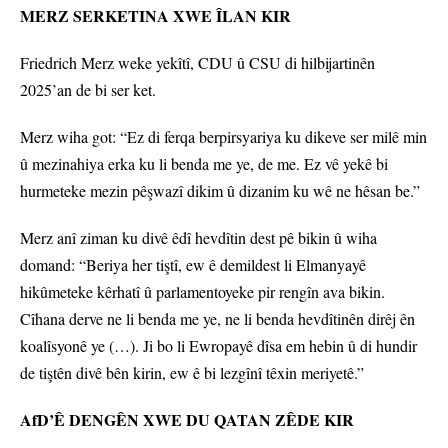
MERZ SERKETINA XWE ÎLAN KIR
Friedrich Merz weke yekîtî, CDU û CSU di hilbijartinên
2025’an de bi ser ket.
Merz wiha got: “Ez di ferqa berpirsyariya ku dikeve ser milê min
û mezinahiya erka ku li benda me ye, de me. Ez vê yekê bi
hurmeteke mezin pêşwazî dikim û dizanim ku wê ne hêsan be.”
Merz anî ziman ku divê êdî hevdîtin dest pê bikin û wiha
domand: “Beriya her tiştî, ew ê demildest li Elmanyayê
hikûmeteke kêrhatî û parlamentoyeke pir rengîn ava bikin.
Cîhana derve ne li benda me ye, ne li benda hevdîtinên dirêj ên
koalîsyonê ye (…). Ji bo li Ewropayê dîsa em hebin û di hundir
de tiştên divê bên kirin, ew ê bi lezgînî têxin meriyetê.”
AfD’Ê DENGÊN XWE DU QATAN ZÊDE KIR