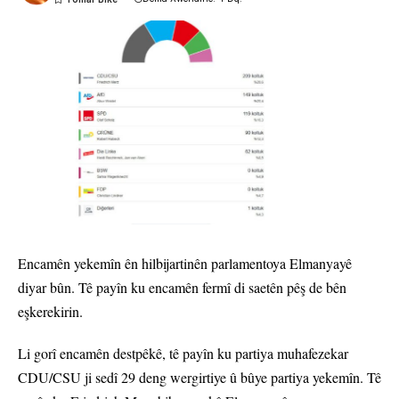
Encamên yekemîn ên hilbijartinên parlamentoya Elmanyayê
diyar bûn. Tê payîn ku encamên fermî di saetên pêş de bên
eşkerekirin.
Li gorî encamên destpêkê, tê payîn ku partiya muhafezekar
CDU/CSU ji sedî 29 deng wergirtiye û bûye partiya yekemîn. Tê