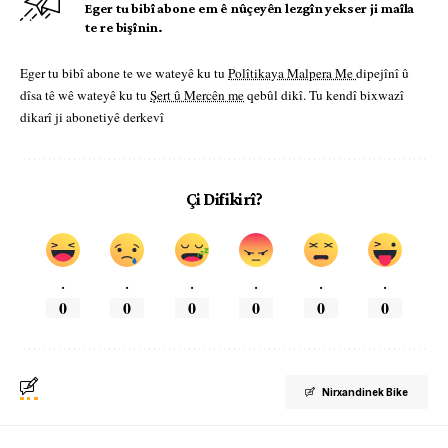
Eger tu bibî abone em ê nûçeyên lezgîn yekser ji maîla
te re bişînin.
Eger tu bibî abone te we wateyê ku tu
Polîtikaya Malpera Me
dipejînî û
dîsa tê wê wateyê ku tu
Şert û Mercên me
qebûl dikî. Tu kendî bixwazî
dikarî ji abonetiyê derkevî
Çi Difikirî?
.
.
.
.
.
.
0
0
0
0
0
0
Nirxandinek Bike