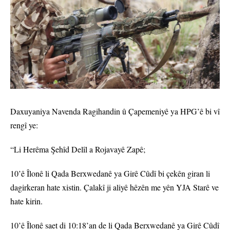
Daxuyaniya Navenda Ragihandin û Çapemeniyê ya HPG’ê bi vî
rengî ye:
“Li Herêma Şehîd Delîl a Rojavayê Zapê;
10’ê Îlonê li Qada Berxwedanê ya Girê Cûdî bi çekên giran li
dagirkeran hate xistin. Çalakî ji aliyê hêzên me yên YJA Starê ve
hate kirin.
10’ê Îlonê saet di 10:18’an de li Qada Berxwedanê ya Girê Cûdî