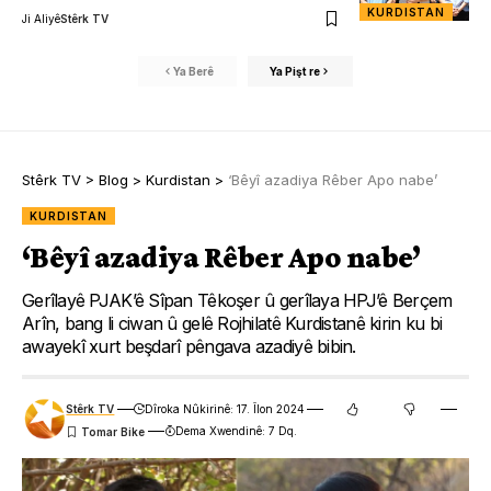
KURDISTAN
Ji Aliyê
Stêrk TV
Ya Berê
Ya Pişt re
Stêrk TV
>
Blog
>
Kurdistan
>
‘Bêyî azadiya Rêber Apo nabe’
KURDISTAN
‘Bêyî azadiya Rêber Apo nabe’
Gerîlayê PJAK’ê Sîpan Têkoşer û gerîlaya HPJ’ê Berçem
Arîn, bang li ciwan û gelê Rojhilatê Kurdistanê kirin ku bi
awayekî xurt beşdarî pêngava azadiyê bibin.
Stêrk TV
Dîroka Nûkirinê: 17. Îlon 2024
Dema Xwendinê: 7 Dq.