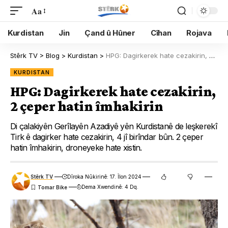
Aa
Kurdistan
Jin
Çand û Hûner
Cîhan
Rojava
Stêrk TV
>
Blog
>
Kurdistan
>
HPG: Dagirkerek hate cezakirin, 2 çeper hatin îmhakirin
KURDISTAN
HPG: Dagirkerek hate cezakirin,
2 çeper hatin îmhakirin
Di çalakiyên Gerîlayên Azadiyê yên Kurdistanê de leşkerekî
Tirk ê dagirker hate cezakirin, 4 jî birîndar bûn. 2 çeper
hatin îmhakirin, droneyeke hate xistin.
Stêrk TV
Dîroka Nûkirinê: 17. Îlon 2024
Dema Xwendinê: 4 Dq.