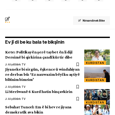
Nirxandinek Bike
Ev jî di be ku bala te bikşînin
Kete: Polîtîkayên şerê taybet ên li dijî
Dersimê bi qirkirina çandî kûrtir dibe
KURDISTAN
Ji Aliyê
Stêrk TV
Jiyaneke bi sirgûn, êşkence û windahiyan
re derbas bû: ‘Ez naxwazim bêyî ku aştiyê
bibînim bimrim’
KURDISTAN
Ji Aliyê
Stêrk TV
Li Merîwanê 6 Kurd hatin binçavkirin
Ji Aliyê
Stêrk TV
KURDISTAN
Sebahat Tuncel: Em ê bi hev re jiyana
demokratîk ava bikin