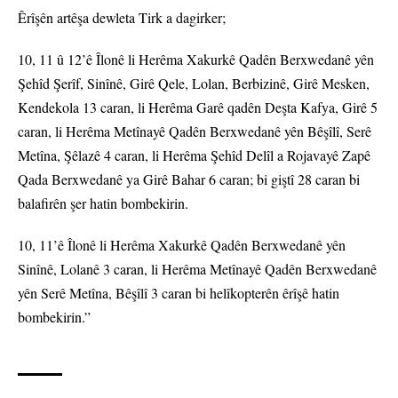
Êrîşên artêşa dewleta Tirk a dagirker;
10, 11 û 12’ê Îlonê li Herêma Xakurkê Qadên Berxwedanê yên
Şehîd Şerîf, Sinînê, Girê Qele, Lolan, Berbizinê, Girê Mesken,
Kendekola 13 caran, li Herêma Garê qadên Deşta Kafya, Girê 5
caran, li Herêma Metînayê Qadên Berxwedanê yên Bêşîlî, Serê
Metîna, Şêlazê 4 caran, li Herêma Şehîd Delîl a Rojavayê Zapê
Qada Berxwedanê ya Girê Bahar 6 caran; bi giştî 28 caran bi
balafirên şer hatin bombekirin.
10, 11’ê Îlonê li Herêma Xakurkê Qadên Berxwedanê yên
Sinînê, Lolanê 3 caran, li Herêma Metînayê Qadên Berxwedanê
yên Serê Metîna, Bêşîlî 3 caran bi helîkopterên êrîşê hatin
bombekirin.”