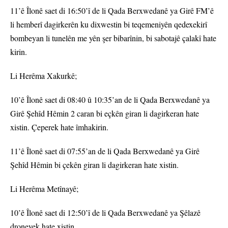
11’ê Îlonê saet di 16:50’î de li Qada Berxwedanê ya Girê FM’ê
li hemberî dagirkerên ku dixwestin bi teqemeniyên qedexekirî
bombeyan li tunelên me yên şer bibarînin, bi sabotajê çalakî hate
kirin.
Li Herêma Xakurkê;
10’ê Îlonê saet di 08:40 û 10:35’an de li Qada Berxwedanê ya
Girê Şehîd Hêmin 2 caran bi eçkên giran li dagirkeran hate
xistin. Çeperek hate îmhakirin.
11’ê Îlonê saet di 07:55’an de li Qada Berxwedanê ya Girê
Şehîd Hêmin bi çekên giran li dagirkeran hate xistin.
Li Herêma Metînayê;
10’ê Îlonê saet di 12:50’î de li Qada Berxwedanê ya Şêlazê
droneyek hate xistin.