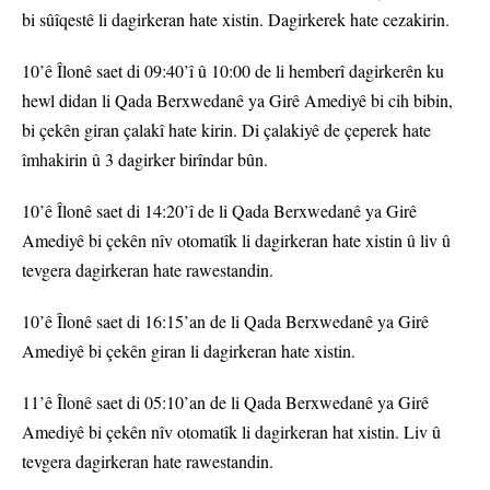
bi sûîqestê li dagirkeran hate xistin. Dagirkerek hate cezakirin.
10’ê Îlonê saet di 09:40’î û 10:00 de li hemberî dagirkerên ku
hewl didan li Qada Berxwedanê ya Girê Amediyê bi cih bibin,
bi çekên giran çalakî hate kirin. Di çalakiyê de çeperek hate
îmhakirin û 3 dagirker birîndar bûn.
10’ê Îlonê saet di 14:20’î de li Qada Berxwedanê ya Girê
Amediyê bi çekên nîv otomatîk li dagirkeran hate xistin û liv û
tevgera dagirkeran hate rawestandin.
10’ê Îlonê saet di 16:15’an de li Qada Berxwedanê ya Girê
Amediyê bi çekên giran li dagirkeran hate xistin.
11’ê Îlonê saet di 05:10’an de li Qada Berxwedanê ya Girê
Amediyê bi çekên nîv otomatîk li dagirkeran hat xistin. Liv û
tevgera dagirkeran hate rawestandin.