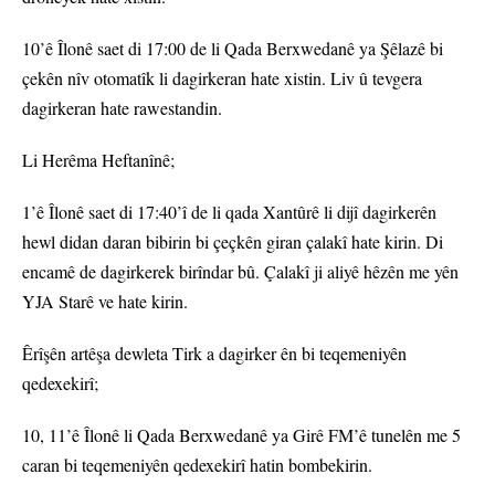
10’ê Îlonê saet di 17:00 de li Qada Berxwedanê ya Şêlazê bi
çekên nîv otomatîk li dagirkeran hate xistin. Liv û tevgera
dagirkeran hate rawestandin.
Li Herêma Heftanînê;
1’ê Îlonê saet di 17:40’î de li qada Xantûrê li dijî dagirkerên
hewl didan daran bibirin bi çeçkên giran çalakî hate kirin. Di
encamê de dagirkerek birîndar bû. Çalakî ji aliyê hêzên me yên
YJA Starê ve hate kirin.
Êrîşên artêşa dewleta Tirk a dagirker ên bi teqemeniyên
qedexekirî;
10, 11’ê Îlonê li Qada Berxwedanê ya Girê FM’ê tunelên me 5
caran bi teqemeniyên qedexekirî hatin bombekirin.