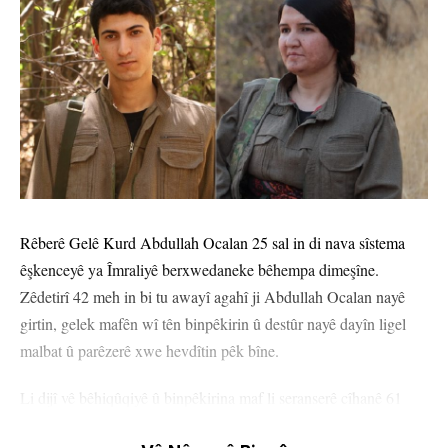
Rêberê Gelê Kurd Abdullah Ocalan 25 sal in di nava sîstema
êşkenceyê ya Îmraliyê berxwedaneke bêhempa dimeşîne.
Zêdetirî 42 meh in bi tu awayî agahî ji Abdullah Ocalan nayê
girtin, gelek mafên wî tên binpêkirin û destûr nayê dayîn ligel
malbat û parêzerê xwe hevdîtin pêk bîne.
Li dijî vê bêhiqûqiyê û binpêkirina maf li seranserê cîhanê 61
siyasetmedar, hunermend, akademisyen û mafparêzên Fransî di