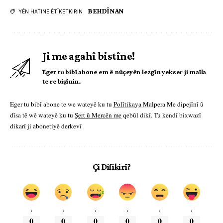
BEHDÎNAN
YÊN HATINE ÊTÎKETKIRIN
Ji me agahî bistîne!
Eger tu bibî abone em ê nûçeyên lezgîn yekser ji maîla
te re bişînin.
Eger tu bibî abone te we wateyê ku tu
Polîtikaya Malpera Me
dipejînî û
dîsa tê wê wateyê ku tu
Şert û Mercên me
qebûl dikî. Tu kendî bixwazî
dikarî ji abonetiyê derkevî
Çi Difikirî?
.
.
.
.
.
.
0
0
0
0
0
0