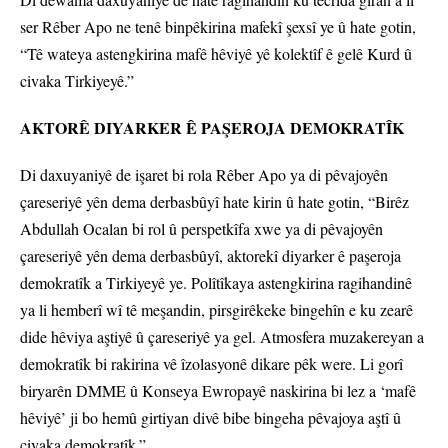
ser Rêber Apo ne tenê binpêkirina mafekî şexsî ye û hate gotin,
“Tê wateya astengkirina mafê hêviyê yê kolektîf ê gelê Kurd û
civaka Tirkiyeyê.”
AKTORÊ DIYARKER Ê PAŞEROJA DEMOKRATÎK
Di daxuyaniyê de işaret bi rola Rêber Apo ya di pêvajoyên
çareseriyê yên dema derbasbûyî hate kirin û hate gotin, “Birêz
Abdullah Ocalan bi rol û perspetkîfa xwe ya di pêvajoyên
çareseriyê yên dema derbasbûyî, aktorekî diyarker ê paşeroja
demokratîk a Tirkiyeyê ye. Polîtîkaya astengkirina ragihandinê
ya li hemberî wî tê meşandin, pirsgirêkeke bingehîn e ku zearê
dide hêviya aştiyê û çareseriyê ya gel. Atmosfera muzakereyan a
demokratîk bi rakirina vê îzolasyonê dikare pêk were. Li gorî
biryarên DMME û Konseya Ewropayê naskirina bi lez a ‘mafê
hêviyê’ ji bo hemû girtiyan divê bibe bingeha pêvajoya aştî û
civaka demokratîk.”