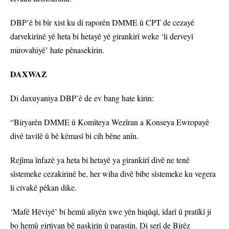
DBP’ê bi bîr xist ku di raporên DMME û CPT de cezayê
darvekirinê yê heta bi hetayê yê girankirî weke ‘li derveyî
mirovahiyê’ hate pênasekirin.
DAXWAZ
Di daxuyaniya DBP’ê de ev bang hate kirin:
“Biryarên DMME û Komîteya Wezîran a Konseya Ewropayê
divê tavilê û bê kêmasî bi cih bêne anîn.
Rejîma înfazê ya heta bi hetayê ya girankirî divê ne tenê
sîstemeke cezakirinê be, her wiha divê bibe sîstemeke ku vegera
li civakê pêkan dike.
‘Mafê Hêviyê’ bi hemû aliyên xwe yên hiqûqî, îdarî û pratîkî ji
bo hemû girtiyan bê naskirin û parastin. Di serî de Birêz