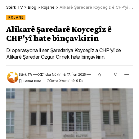
Stêrk TV
>
Blog
>
Rojane
>
Alîkarê Şaredarê Koycegîz ê CHP’yî hate binçavkirin
ROJANE
Alîkarê Şaredarê Koycegîz ê
CHP’yî hate binçavkirin
Di operasyona li ser Şaredariya Koycegîz a CHP'yî de
Alîkarê Şaredar Ozgur Ornek hate binçavkirin.
Stêrk TV
Dîroka Nûkirinê: 17. Îlon 2025
Dema Xwendinê: 0 Dq.