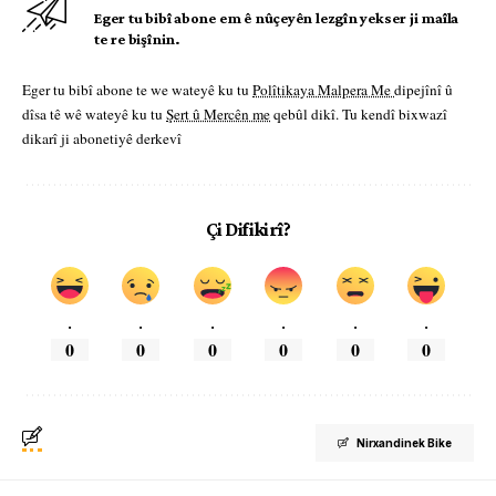
Eger tu bibî abone em ê nûçeyên lezgîn yekser ji maîla
te re bişînin.
Eger tu bibî abone te we wateyê ku tu
Polîtikaya Malpera Me
dipejînî û
dîsa tê wê wateyê ku tu
Şert û Mercên me
qebûl dikî. Tu kendî bixwazî
dikarî ji abonetiyê derkevî
Çi Difikirî?
.
.
.
.
.
.
0
0
0
0
0
0
Nirxandinek Bike