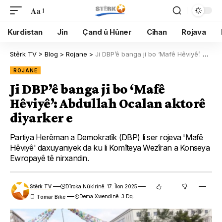
Aa
Kurdistan
Jin
Çand û Hûner
Cîhan
Rojava
Stêrk TV
>
Blog
>
Rojane
>
Ji DBP’ê banga ji bo ‘Mafê Hêviyê’: Abdullah Ocalan aktorê diyarker e
ROJANE
Ji DBP’ê banga ji bo ‘Mafê
Hêviyê’: Abdullah Ocalan aktorê
diyarker e
Partiya Herêman a Demokratîk (DBP) li ser rojeva 'Mafê
Hêviyê' daxuyaniyek da ku li Komîteya Wezîran a Konseya
Ewropayê tê nirxandin.
Stêrk TV
Dîroka Nûkirinê: 17. Îlon 2025
Dema Xwendinê: 3 Dq.