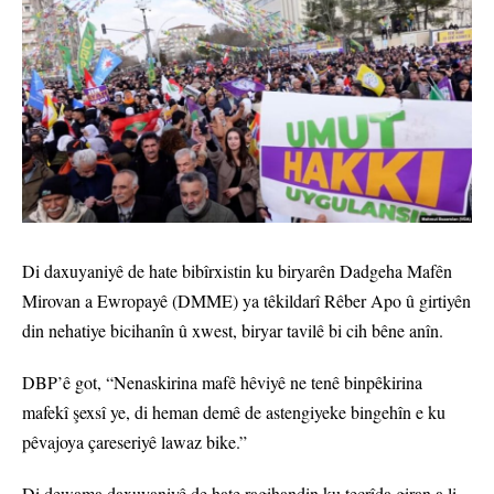
Di daxuyaniyê de hate bibîrxistin ku biryarên Dadgeha Mafên
Mirovan a Ewropayê (DMME) ya têkildarî Rêber Apo û girtiyên
din nehatiye bicihanîn û xwest, biryar tavilê bi cih bêne anîn.
DBP’ê got, “Nenaskirina mafê hêviyê ne tenê binpêkirina
mafekî şexsî ye, di heman demê de astengiyeke bingehîn e ku
pêvajoya çareseriyê lawaz bike.”
Di dewama daxuyaniyê de hate ragihandin ku tecrîda giran a li