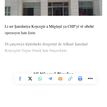
Li ser Şaredariya Koycegîz a Mûglayê ya CHP’yî vê sibehê
operasyon hate kirin.
Di çarçoveya lêpirsîneke dozgeriyê de Alîkarê Şaredarê
Koycegîzê Ozgur Ornek hate binçavkirin.
Vê Nûçeyê Bixwîne
MÛGLA
YÊN HATINE ÊTÎKETKIRIN
Ji me agahî bistîne!
Eger tu bibî abone em ê nûçeyên lezgîn yekser ji maîla