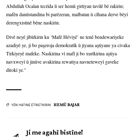
Abdullah Ocalan tecrîda li ser hemû girtiyan tavilê bê rakirin;
mafên danûstandina bi parêzeran, malbatan û cîhana derve bêyî
derengxistinê bêne naskirin.
Divê neyê jibîrkirin ku ‘Mafê Hêviyê’ ne tenê bendewariyeke
azadiyê ye, ji bo paşeroja demokratîk û jiyana aştiyane ya civaka
Tirkiyeyê mafeke. Naskirina vî mafî ji bo xurtkirina aştiya
navxweyî û jinûve avakirina rewatiya navneteweyî gaveke
dîrokî ye.”
HEMÛ BAJAR
YÊN HATINE ÊTÎKETKIRIN
Ji me agahî bistîne!