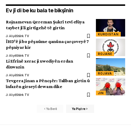
Ev jî di be ku bala te bikşînin
Rojnamevan Qereman Şukrî tevî efûya
taybet jî li girtîgehê tê girtin
KURDISTAN
Ji Aliyê
Stêrk TV
ÎHD’ê ji bo pêşnûme qanûna çarçoveyê 7
pêşniyar kir
ROJANE
Ji Aliyê
Stêrk TV
Li Efrînê xerac ji xwediyên erdan
dixwazin
ROJAVA
Ji Aliyê
Stêrk TV
Tevgera Jinan a Pêncşêr: Talîban girtin û
înfazên girseyî dewam dike
JIN
Ji Aliyê
Stêrk TV
Ya Berê
Ya Pişt re