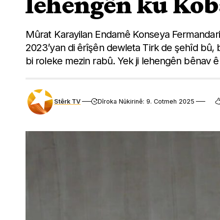
lehengên ku Koba
Mûrat Karayilan Endamê Konseya Fermandariy
2023’yan di êrîşên dewleta Tirk de şehîd bû, bi
bi roleke mezin rabû. Yek ji lehengên bênav 
Stêrk TV
Dîroka Nûkirinê: 9. Cotmeh 2025