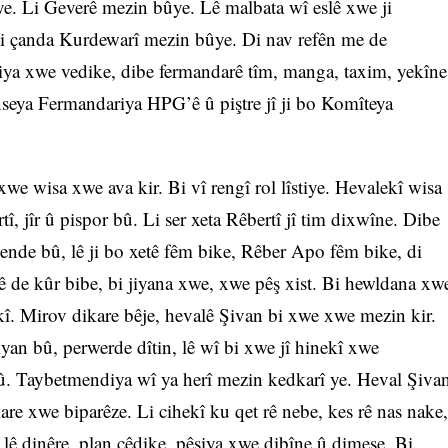
ye. Li Geverê mezin bûye. Lê malbata wî eslê xwe ji
 Bi çanda Kurdewarî mezin bûye. Di nav refên me de
şiya xwe vedike, dibe fermandarê tîm, manga, taxim, yekîne
nseya Fermandariya HPG’ê û piştre jî ji bo Komîteya
 xwe wisa xwe ava kir. Bi vî rengî rol lîstiye. Hevalekî wisa
tî, jîr û pispor bû. Li ser xeta Rêbertî jî tim dixwîne. Dibe
nde bû, lê ji bo xetê fêm bike, Rêber Apo fêm bike, di
iyê de kûr bibe, bi jiyana xwe, xwe pêş xist. Bi hewldana xw
î. Mirov dikare bêje, hevalê Şivan bi xwe xwe mezin kir.
an bû, perwerde dîtin, lê wî bi xwe jî hinekî xwe
î bû. Taybetmendiya wî ya herî mezin kedkarî ye. Heval Şiva
kare xwe biparêze. Li cihekî ku qet rê nebe, kes rê nas nake,
 lê dinêre, plan çêdike, pêşiya xwe dibîne û dimeşe. Bi