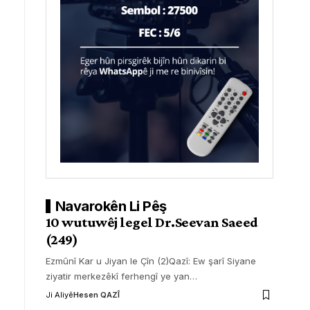
Navarokên Li Pêş
10 wutuwêj legel Dr.Seevan Saeed
(249)
Ezmûnî Kar u Jiyan le Çîn (2)Qazî: Ew şarî Siyane
ziyatir merkezêkî ferhengî ye yan
…
Ji Aliyê
Hesen QAZÎ