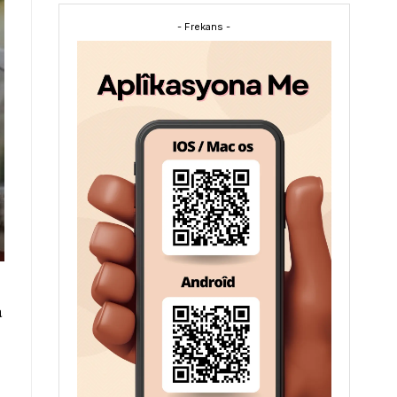
- Frekans -
a