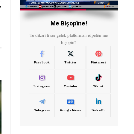
û
HD
00:49
Me Bişopîne!
Tu dikarî li ser gelek platforman rûpelên me
bişopînî.
Facebook
Twitter
Pinterest
Instagram
Youtube
Tiktok
Telegram
Google News
LinkedIn