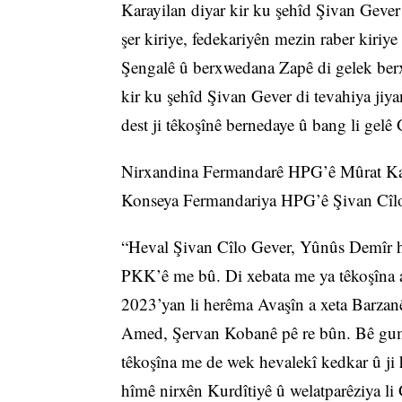
Karayilan diyar kir ku şehîd Şivan Gever 
şer kiriye, fedekariyên mezin raber kiri
Şengalê û berxwedana Zapê di gelek berx
kir ku şehîd Şivan Gever di tevahiya jiyan
dest ji têkoşînê bernedaye û bang li gelê
Nirxandina Fermandarê HPG’ê Mûrat Ka
Konseya Fermandariya HPG’ê Şivan Cîlo 
“Heval Şivan Cîlo Gever, Yûnûs Demîr 
PKK’ê me bû. Di xebata me ya têkoşîna a
2023’yan li herêma Avaşîn a xeta Barzan
Amed, Şervan Kobanê pê re bûn. Bê guma
têkoşîna me de wek hevalekî kedkar û ji h
hîmê nirxên Kurdîtiyê û welatparêziya li