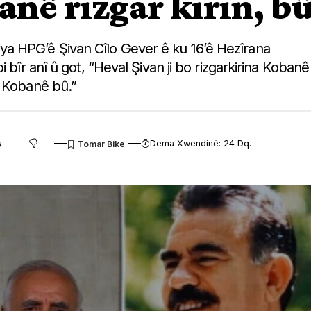
nê rizgar kirin, b
a HPG’ê Şivan Cîlo Gever ê ku 16’ê Hezîrana
 bîr anî û got, “Heval Şivan ji bo rizgarkirina Kobanê
ê Kobanê bû.”
Dema Xwendinê: 24 Dq.