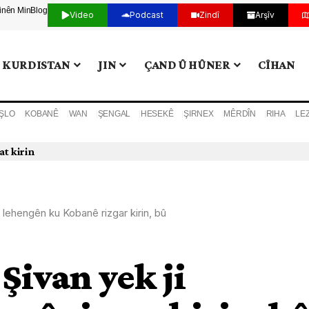
tinên Min
Blog
Video
Podcast
Zindî
Arşîv
KURDISTAN
JIN
ÇAND Û HÛNER
CÎHAN
ŞLO
KOBANÊ
WAN
ŞENGAL
HESEKÊ
ŞIRNEX
MÊRDÎN
RIHA
LE
n
i lehengên ku Kobanê rizgar kirin, bû
Şivan yek ji