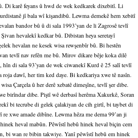
û. Di karê feyans û hwd de wek kedkarek dixebitî. Li
urdistanê jî bala wî kişandibû. Lewma demekê hem xebitî
i hevalan bandor bû û di sala 1993’yan de li Zagrosê tevlî
 Şivan hevalekî kedkar bû. Dibistan heya seretayî
lek hevalan ne kesek wisa rewşenbîr bû. Bi hestên
van tevlî nav refên me bû. Mirov dikare bêje koka dilê
 hîn di sala 93’yan de wek ciwanekî Kurd ê 25 salî tevlî
ya roja dawî, her tim ked daye. Bi kedkariya xwe tê nasîn.
 wisa Çarçela û her derê xebatê dimeşîne, tevlî şer dibe.
 xwe birîndar dibe. Piştî wê derbasî herêma Xakurkê, Soran
ekî bi tecrube di gelek çalakiyan de cih girtî, bi taybet di
 karî re xwe amade dibîne. Lewma hêza me dema 99’an ji
m hinek heval mabûn. Pêwîstî hebû hinek heval biçin cem
n, bi wan re bibin takwiye. Yanî pêwîstî hebû em hinek