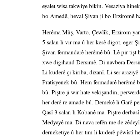
eyalet wisa takwiye bikin. Vesaziya hine
bo Amedê, heval Şivan ji bo Erziromê ha
Herêma Mûş, Varto, Çewlîk, Erzirom yan
5 salan li vir ma û her kesê digot, eger 
Şivan fermandarê herêmê bû. Lê pir tişt 
xwe digihand Dersimê. Di navbera Dersim
Li kuderê çi kiriba, dizanî. Li ser araziy
Pratîsyenek bû. Hem fermadarê herêmê bû,
bû. Piştre ji wir hate vekişandin, perwerd
her derê re amade bû. Demekê li Garê pe
Qasî 3 salan li Kobanê ma. Piştre derbasî
Medyayê ma. Di nava refên me de zêdeyî 30
derneketiye û her tim li kuderê pêwîstî 