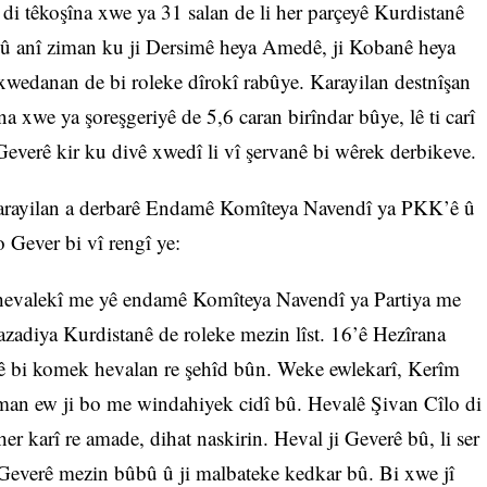
di têkoşîna xwe ya 31 salan de li her parçeyê Kurdistanê
ye û anî ziman ku ji Dersimê heya Amedê, ji Kobanê heya
wedanan de bi roleke dîrokî rabûye. Karayilan destnîşan
a xwe ya şoreşgeriyê de 5,6 caran birîndar bûye, lê ti carî
 Geverê kir ku divê xwedî li vî şervanê bi wêrek derbikeve.
rayilan a derbarê Endamê Komîteya Navendî ya PKK’ê û
Gever bi vî rengî ye:
hevalekî me yê endamê Komîteya Navendî ya Partiya me
zadiya Kurdistanê de roleke mezin lîst. 16’ê Hezîrana
ê bi komek hevalan re şehîd bûn. Weke ewlekarî, Kerîm
n ew ji bo me windahiyek cidî bû. Hevalê Şivan Cîlo di
er karî re amade, dihat naskirin. Heval ji Geverê bû, li ser
 Geverê mezin bûbû û ji malbateke kedkar bû. Bi xwe jî