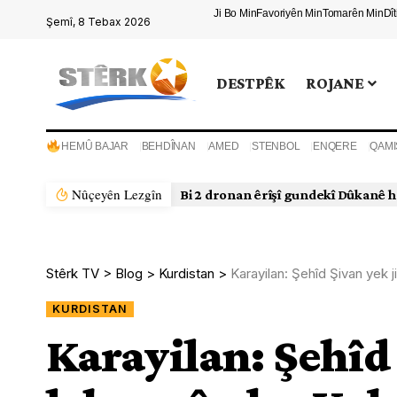
Ji Bo Min
Favoriyên Min
Tomarên Min
Dî
Şemî, 8 Tebax 2026
DESTPÊK
ROJANE
HEMÛ BAJAR
BEHDÎNAN
AMED
STENBOL
ENQERE
QAMI
Nûçeyên Lezgîn
Li Sûriyeyê di rojekê de 11 kes miri
Stêrk TV
>
Blog
>
Kurdistan
>
Karayilan: Şehîd Şivan yek j
KURDISTAN
Karayilan: Şehîd 