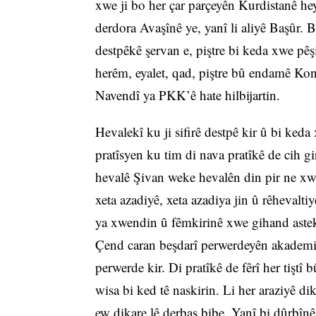
xwe ji bo her çar parçeyên Kurdistanê he
derdora Avaşînê ye, yanî li aliyê Başûr.
destpêkê şervan e, piştre bi keda xwe pê
herêm, eyalet, qad, piştre bû endamê Ko
Navendî ya PKK’ê hate hilbijartin.
Hevalekî ku ji sifirê destpê kir û bi keda
pratîsyen ku tim di nava pratîkê de cih gir
hevalê Şivan weke hevalên din pir ne xwe
xeta azadiyê, xeta azadiya jin û rêhevalt
ya xwendin û fêmkirinê xwe gihand astek
Çend caran beşdarî perwerdeyên akademiy
perwerde kir. Di pratîkê de fêrî her tişt
wisa bi ked tê naskirin. Li her araziyê di
ew dikare lê derbas bibe. Yanî bi dûrbînê