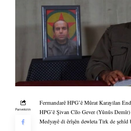
Fermandarê HPG’ê Mûrat Karayilan End
Parvekirin
HPG’ê Şivan Cîlo Gever (Yûnûs Demîr) ê
Medyayê di êrîşên dewleta Tirk de şehîd b