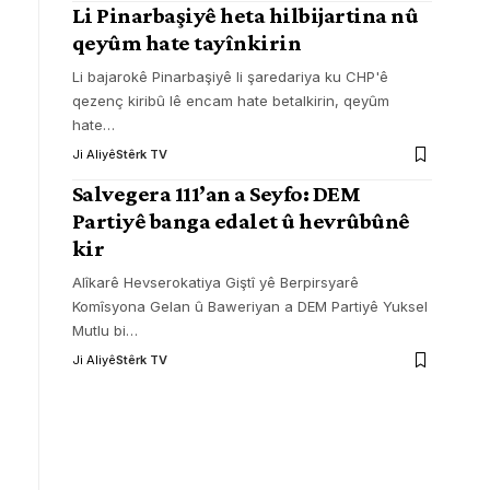
Li Pinarbaşiyê heta hilbijartina nû
qeyûm hate tayînkirin
Li bajarokê Pinarbaşiyê li şaredariya ku CHP'ê
qezenç kiribû lê encam hate betalkirin, qeyûm
hate
…
Ji Aliyê
Stêrk TV
Salvegera 111’an a Seyfo: DEM
Partiyê banga edalet û hevrûbûnê
kir
Alîkarê Hevserokatiya Giştî yê Berpirsyarê
Komîsyona Gelan û Baweriyan a DEM Partiyê Yuksel
Mutlu bi
…
Ji Aliyê
Stêrk TV