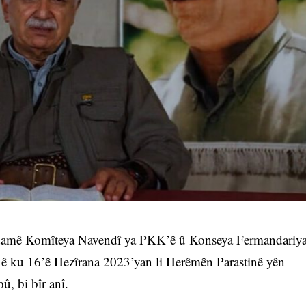
amê Komîteya Navendî ya PKK’ê û Konseya Fermandariy
 ku 16’ê Hezîrana 2023’yan li Herêmên Parastinê yên
û, bi bîr anî.