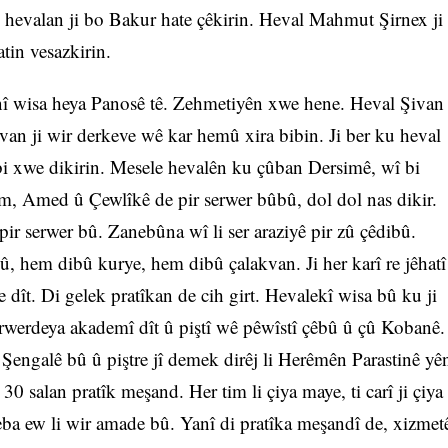
k hevalan ji bo Bakur hate çêkirin. Heval Mahmut Şirnex ji
tin vesazkirin.
î wisa heya Panosê tê. Zehmetiyên xwe hene. Heval Şivan
Şivan ji wir derkeve wê kar hemû xira bibin. Ji ber ku heval
bi xwe dikirin. Mesele hevalên ku çûban Dersimê, wî bi
, Amed û Çewlîkê de pir serwer bûbû, dol dol nas dikir.
ê pir serwer bû. Zanebûna wî li ser araziyê pir zû çêdibû.
 hem dibû kurye, hem dibû çalakvan. Ji her karî re jêhatî
e dît. Di gelek pratîkan de cih girt. Hevalekî wisa bû ku ji
rwerdeya akademî dît û piştî wê pêwîstî çêbû û çû Kobanê.
 Şengalê bû û piştre jî demek dirêj li Herêmên Parastinê yê
 salan pratîk meşand. Her tim li çiya maye, ti carî ji çiya
heba ew li wir amade bû. Yanî di pratîka meşandî de, xizmet