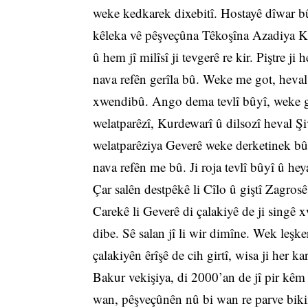
weke kedkarek dixebitî. Hostayê dîwar b
kêleka vê pêşveçûna Têkoşîna Azadiya K
û hem jî milîsî ji tevgerê re kir. Piştre j
nava refên gerîla bû. Weke me got, heval
xwendibû. Ango dema tevlî bûyî, weke ge
welatparêzî, Kurdewarî û dilsozî heval Şi
welatparêziya Geverê weke derketinek bû,
nava refên me bû. Ji roja tevlî bûyî û he
Çar salên destpêkê li Cîlo û giştî Zagrosê
Carekê li Geverê di çalakiyê de ji singê
dibe. Sê salan jî li wir dimîne. Wek leşker
çalakiyên êrîşê de cih girtî, wisa ji her
Bakur vekişiya, di 2000’an de jî pir kê
wan, pêşveçûnên nû bi wan re parve biki