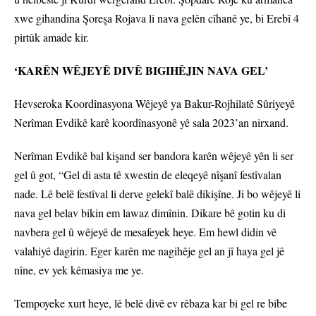
xwe gihandina Şoreşa Rojava li nava gelên cîhanê ye, bi Erebî 4
pirtûk amade kir.
‘KARÊN WÊJEYÊ DIVÊ BIGIHÊJIN NAVA GEL’
Hevseroka Koordînasyona Wêjeyê ya Bakur-Rojhilatê Sûriyeyê
Nerîman Evdikê karê koordînasyonê yê sala 2023’an nirxand.
Nerîman Evdikê bal kişand ser bandora karên wêjeyê yên li ser
gel û got, “Gel di asta tê xwestin de eleqeyê nîşanî festîvalan
nade. Lê belê festîval li derve gelekî balê dikişîne. Ji bo wêjeyê li
nava gel belav bikin em lawaz dimînin. Dikare bê gotin ku di
navbera gel û wêjeyê de mesafeyek heye. Em hewl didin vê
valahiyê dagirin. Eger karên me nagihêje gel an jî haya gel jê
nîne, ev yek kêmasiya me ye.
Tempoyeke xurt heye, lê belê divê ev rêbaza kar bi gel re bibe