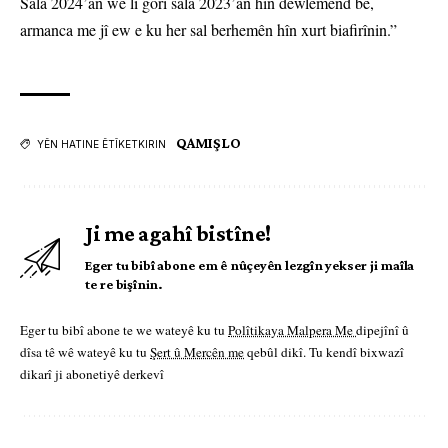
Sala 2024’an wê li gorî sala 2023’an hîn dewlemend be,
armanca me jî ew e ku her sal berhemên hîn xurt biafirînin.”
QAMIŞLO
YÊN HATINE ÊTÎKETKIRIN
Ji me agahî bistîne!
Eger tu bibî abone em ê nûçeyên lezgîn yekser ji maîla
te re bişînin.
Eger tu bibî abone te we wateyê ku tu
Polîtikaya Malpera Me
dipejînî û
dîsa tê wê wateyê ku tu
Şert û Mercên me
qebûl dikî. Tu kendî bixwazî
dikarî ji abonetiyê derkevî