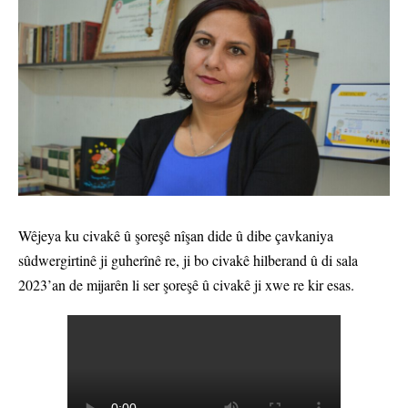
Wêjeya ku civakê û şoreşê nîşan dide û dibe çavkaniya
sûdwergirtinê ji guherînê re, ji bo civakê hilberand û di sala
2023’an de mijarên li ser şoreşê û civakê ji xwe re kir esas.