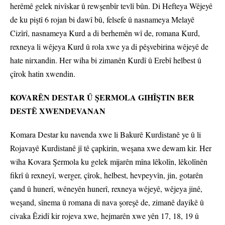
herêmê gelek nivîskar û rewşenbîr tevlî bûn. Di Hefteya Wêjeyê
de ku piştî 6 rojan bi dawî bû, felsefe û nasnameya Melayê
Cizîrî, nasnameya Kurd a di berhemên wî de, romana Kurd,
rexneya li wêjeya Kurd û rola xwe ya di pêşvebirina wêjeyê de
hate nirxandin. Her wiha bi zimanên Kurdî û Erebî helbest û
çîrok hatin xwendin.
KOVARÊN DESTAR Û ŞERMOLA GIHÎŞTIN BER
DESTÊ XWENDEVANAN
Komara Destar ku navenda xwe li Bakurê Kurdistanê ye û li
Rojavayê Kurdistanê jî tê çapkirin, weşana xwe dewam kir. Her
wiha Kovara Şermola ku gelek mijarên mîna lêkolîn, lêkolînên
fikrî û rexneyî, werger, çîrok, helbest, hevpeyvîn, jin, gotarên
çand û hunerî, wêneyên hunerî, rexneya wêjeyê, wêjeya jinê,
weşand, sînema û romana di nava şoreşê de, zimanê dayikê û
civaka Êzidî kir rojeva xwe, hejmarên xwe yên 17, 18, 19 û