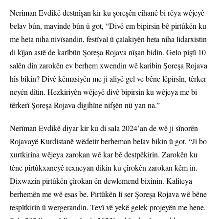
Nerîman Evdikê destnîşan kir ku şoreşên cîhanê bi rêya wêjeyê
belav bûn, mayinde bûn û got, “Divê em bipirsin bê pirtûkên ku
me heta niha nivîsandin, festîval û çalakiyên heta niha lidarxistin
di kîjan astê de karîbûn Şoreşa Rojava nîşan bidin. Gelo piştî 10
salên din zarokên ev berhem xwendin wê karibin Şoreşa Rojava
hîs bikin? Divê kêmasiyên me ji aliyê gel ve bêne lêpirsîn, têrker
neyên dîtin. Hezkiriyên wêjeyê divê bipirsin ku wêjeya me bi
têrkerî Şoreşa Rojava digihîne nifşên nû yan na.”
Nerîman Evdikê diyar kir ku di sala 2024’an de wê ji sînorên
Rojavayê Kurdistanê wêdetir berheman belav bikin û got, “Ji bo
xurtkirina wêjeya zarokan wê kar bê destpêkirin. Zarokên ku
têne pirtûkxaneyê rexneyan dikin ku çîrokên zarokan kêm in.
Dixwazin pirtûkên çîrokan ên dewlemend bixînin. Kalîteya
berhemên me wê esas be. Pirtûkên li ser Şoreşa Rojava wê bêne
tespîtkirin û wergerandin. Tevî vê yekê gelek projeyên me hene.