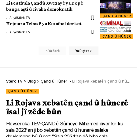
Li Festîvala Çand û Xwezayê ya Depê
banga aştî û civaka demokratîk
ÇAND Û HÛNER
Ji Aliyê
Stêrk TV
Hejmara Tebaxê ya Komînal derket
Ji Aliyê
Stêrk TV
ÇAND Û HÛNER
Ya Berê
Ya Pişt re
Stêrk TV
>
Blog
>
Çand û Hûner
>
Li Rojava xebatên çand û hûnerê îsal jî zêde bûn
ÇAND Û HÛNER
Li Rojava xebatên çand û hûnerê
îsal jî zêde bûn
Hevseroka TEV-ÇAND’ê Sûmeye Mihemed diyar kir ku
sala 2023'an ji bo xebatên çand û hunerê saleke
dewlemend bû û got: “Sala 2024’an dê bibe sala