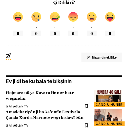
Çi Difikirî?
.
.
.
.
.
.
0
0
0
0
0
0
Nirxandinek Bike
Ev jî di be ku bala te bikşînin
Hejmara nû ya Kovara Huner hate
weşandin
ÇAND Û HÛNER
Ji Aliyê
Stêrk TV
Amadekariyên ji bo 34’emîn Festîvala
Çanda Kurd a Navneteweyî bi dawî bûn
ÇAND Û HÛNER
Ji Aliyê
Stêrk TV