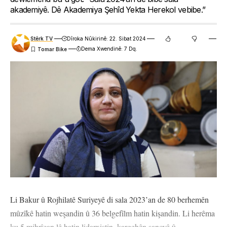
akademiyê. Dê Akademiya Şehîd Yekta Herekol vebibe.”
Stêrk TV
Dîroka Nûkirinê: 22. Sibat 2024
Dema Xwendinê: 7 Dq.
Li Bakur û Rojhilatê Suriyeyê di sala 2023’an de 80 berhemên
mûzîkê hatin weşandin û 36 belgefîlm hatin kişandin. Li herêma
ku 5 mihrîcan lê hatin lidarxistin, kargehên şanoyê û