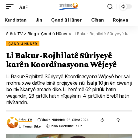
Aa
Kurdistan
Jin
Çand û Hûner
Cîhan
Rojava
Stêrk TV
>
Blog
>
Çand û Hûner
>
Li Bakur-Rojhilatê Sûriyeyê karên Koordînasyona Wêjeyê
ÇAND Û HÛNER
Li Bakur-Rojhilatê Sûriyeyê
karên Koordînasyona Wêjeyê
Li Bakur-Rojhilatê Sûriyeyê Koordînasyona Wêjeyê her sal
mohra xwe datîne binê projeyeke nû. Îsal jî 10 jin ên ciwan ji
bo nivîskariyê amade dike. Li herêmê 62 pirtûk hatin
weşandin, 23 pirtûk hatin nîqaşkirin, 4 pirtûkên Erebî hatin
nivîsandin.
Stêrk TV
Dîroka Nûkirinê: 22. Sibat 2024
Dema Xwendinê: 7 Dq.