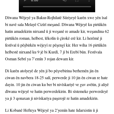
Dîwana Wêjeyê ya Bakur-Rojhilatê Sûriyeyê karên xwe yên îsal
bi navê sala Melayê Cizîrî meşand. Dîwana Wêjeyê ku pirtûkên
hatin amadekirin nirxand û ji weşanê re amade kir, weşandina 62
pirtûkên roman, helbest, lêkolîn û çîrokê erê kir. Li herêmê ji
festîval û pêşbirkên wêjeyî re pêşengî kir. Her wiha 16 pirtûkên
helbestê nirxand ku 9 jê bi Kurdî, 7 jî bi Erebî bûn. Festîvala
Osman Sebrî ya 7’emîn 3 rojan dewam kir.
Di karên atolyeyê de yên ji bo pêşvebirina berhemên jin ên
ciwan ên navbera 18-25 salî, perwerde ji 10 jin ên ciwan re hate
dayin. 10 jin ên ciwan ku ber bi nivîskariyê ve gav avêtin, ji aliyê
dîwana wêjeyê ve hatin perwerdekirin. Bi sîstemeke perwerdeyê
ya ji 3 qonaxan ji nivîskariya paşerojê re hatin amadekirin.
Li Kobanê Hefteya Wêjeyê ya 2’yemîn hate lidarxistin û ji