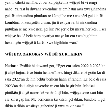
yek, li cihekî nemîne. Ji ber ku pêşketina wêjeyê bi vî rengî
nabe. Ya rast bi dîwana xwendinê re em hatin asta xwegihandina
gel. Bi nirxandina pirtûkan re kêm jî be me xwe nêzî gel kir. Bi
kombûna bi kesayetên ciwan, jin û extiyar re, bi nirxandina
pirtûkan re me xwe nêzî gel kir. Ne şert e ku meyla her kesî li ser
wêjeyê be, lê belê berpirsyariya me ye ku em xwe bigihînin
hezkiriyên wêjeyê û karên xwe bigihînin wan.”
WÊJEYA ZAROKAN WÊ BÊ XURTKIRIN
Nerîman Evdikê bi dewamî got, “Eger em salên 2022 û 2023’an
ji aliyê hejmarê ve bînin hemberî hev, hingî dikare bê gotin ku di
sala 2022’an de hîn bêhtir berhem hatin afirandin. Lê belê di sala
2023’an de ji aliyê naverokê ve em hîn baştir bûn. Me îsal
pirtûkên ji aliyê naverokê ve têr û tijî bûn, wêjeya xwe xurt bûn
erê kir û çap kir. Me berhemên ku xîtabî gel dikin, bandorê li gel
dikin û dibin wesîleya guherînê ji xwe re kir esas.”