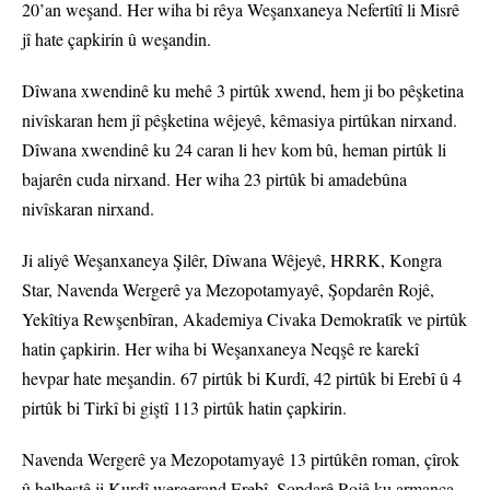
20’an weşand. Her wiha bi rêya Weşanxaneya Nefertîtî li Misrê
jî hate çapkirin û weşandin.
Dîwana xwendinê ku mehê 3 pirtûk xwend, hem ji bo pêşketina
nivîskaran hem jî pêşketina wêjeyê, kêmasiya pirtûkan nirxand.
Dîwana xwendinê ku 24 caran li hev kom bû, heman pirtûk li
bajarên cuda nirxand. Her wiha 23 pirtûk bi amadebûna
nivîskaran nirxand.
Ji aliyê Weşanxaneya Şilêr, Dîwana Wêjeyê, HRRK, Kongra
Star, Navenda Wergerê ya Mezopotamyayê, Şopdarên Rojê,
Yekîtiya Rewşenbîran, Akademiya Civaka Demokratîk ve pirtûk
hatin çapkirin. Her wiha bi Weşanxaneya Neqşê re karekî
hevpar hate meşandin. 67 pirtûk bi Kurdî, 42 pirtûk bi Erebî û 4
pirtûk bi Tirkî bi giştî 113 pirtûk hatin çapkirin.
Navenda Wergerê ya Mezopotamyayê 13 pirtûkên roman, çîrok
û helbestê ji Kurdî wergerand Erebî. Şopdarê Rojê ku armanca