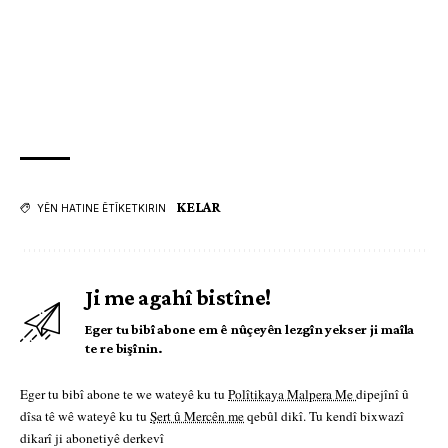
KELAR
YÊN HATINE ÊTÎKETKIRIN
Ji me agahî bistîne!
Eger tu bibî abone em ê nûçeyên lezgîn yekser ji maîla
te re bişînin.
Eger tu bibî abone te we wateyê ku tu
Polîtikaya Malpera Me
dipejînî û
dîsa tê wê wateyê ku tu
Şert û Mercên me
qebûl dikî. Tu kendî bixwazî
dikarî ji abonetiyê derkevî