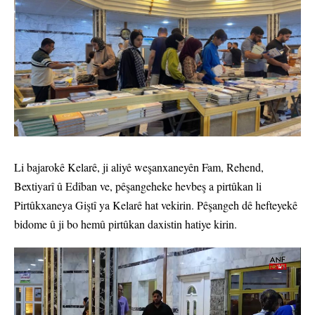
Li bajarokê Kelarê, ji aliyê weşanxaneyên Fam, Rehend,
Bextiyarî û Edîban ve, pêşangeheke hevbeş a pirtûkan li
Pirtûkxaneya Giştî ya Kelarê hat vekirin. Pêşangeh dê hefteyekê
bidome û ji bo hemû pirtûkan daxistin hatiye kirin.