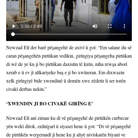
Newzad Elî der barê pêşangehê de axivî û got: “Em salane du sê
caran pêşangehên pirtûkan vedikin, girîngiya pêşangeha pirtûkan
di wê de ye ku ji bo pirtûkan daxistin tê kirin, niha rewşa aborî
xerab e û ev jî alîkariyeke baş e ji bo xwîneran. Em dixwazin
xelk girîngiyê bide xwendinê û demên xwe zêdetir li ser torên
civakî derbas nekin.”
‘XWENDIN JI BO CIVAKÊ GIRÎNG E’
Newzad Elî anî ziman ku di vê pêşangehê de pirtûkên curbecur
yên wekî dîrok, erdnîgarî û siyaset hene û got: “Di vê pêşangehê
de pirtûkên wergerandî jî hene ku ji aliyê nivîskarên biyanî ve