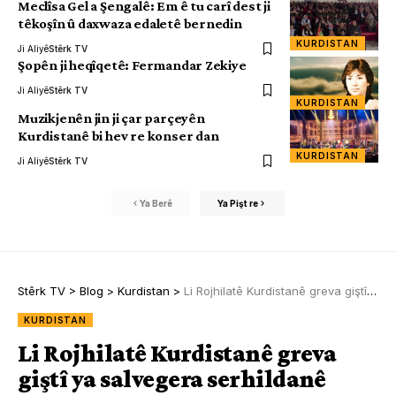
Meclîsa Gel a Şengalê: Em ê tu carî dest ji
têkoşîn û daxwaza edaletê bernedin
KURDISTAN
Ji Aliyê
Stêrk TV
Şopên ji heqîqetê: Fermandar Zekiye
Ji Aliyê
Stêrk TV
KURDISTAN
Muzikjenên jin ji çar parçeyên
Kurdistanê bi hev re konser dan
KURDISTAN
Ji Aliyê
Stêrk TV
Ya Berê
Ya Pişt re
Stêrk TV
>
Blog
>
Kurdistan
>
Li Rojhilatê Kurdistanê greva giştî ya salvegera serhildanê
KURDISTAN
Li Rojhilatê Kurdistanê greva
giştî ya salvegera serhildanê