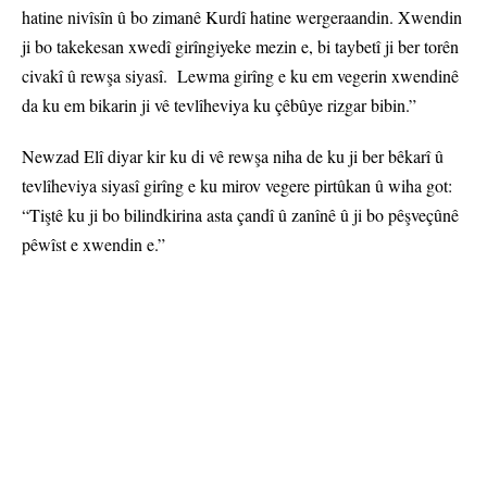
hatine nivîsîn û bo zimanê Kurdî hatine wergeraandin. Xwendin
ji bo takekesan xwedî girîngiyeke mezin e, bi taybetî ji ber torên
civakî û rewşa siyasî. Lewma girîng e ku em vegerin xwendinê
da ku em bikarin ji vê tevlîheviya ku çêbûye rizgar bibin.”
Newzad Elî diyar kir ku di vê rewşa niha de ku ji ber bêkarî û
tevlîheviya siyasî girîng e ku mirov vegere pirtûkan û wiha got:
“Tiştê ku ji bo bilindkirina asta çandî û zanînê û ji bo pêşveçûnê
pêwîst e xwendin e.”