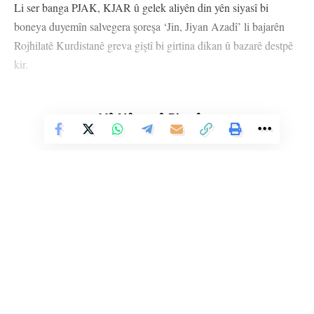
Li ser banga PJAK, KJAR û gelek aliyên din yên siyasî bi
boneya duyemîn salvegera şoreşa ‘Jin, Jiyan Azadî’ li bajarên
Rojhilatê Kurdistanê greva giştî bi girtina dikan û bazarê destpê
kir.
Bi boneya şoreşa ‘Jin, Jiyan Azadî’ ku di 16’ê Îlona 2022’yan
de bi qetilkirina jina ciwan ya Kurd Jîna Emînî re destê kir, li
Vê Nûçeyê Bixwîne
Rojhilatê Kurdistanê, li ser banga PJAK, KJAR û gelek aliyên
din yên siyasî greva giştî destpê kir.
Li gorî agahiyan greva giştî bi girtina bazar û dukanan li bajarên
Rojhilatê Kurdistanê destpê kiriye.
Li Ser Şopa Heqîqetê
Stêrk TV ji sala 2009an ve di warên siyasî, civakî, çandî û hunerî de
HEMÛ BAJAR
YÊN HATINE ÊTÎKETKIRIN
weşanê dike. Bi nêrîna azadiya jinê û avakirina civakeke demokratîk,
Stêrk TV xebatên civakî, çandî, hunerî, dîrokî, aborî û yên jîngehê