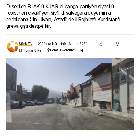
Di serî de PJAK û KJAR bi banga partiyên siyasî û
rêxistinên civakî yên sivîl, di salvegera duyemîn a
serhildana 'Jin, Jiyan, Azadî' de li Rojhilatê Kurdistanê
greva giştî destpê kir.
Stêrk TV
Dîroka Nûkirinê: 16. Îlon 2024
Dema Xwendinê: 1 Dq.