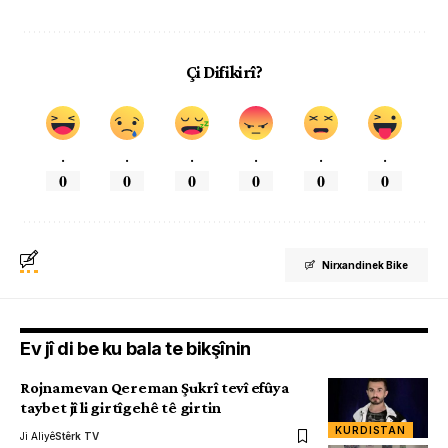
Çi Difikirî?
.
.
.
.
.
.
0
0
0
0
0
0
Nirxandinek Bike
Ev jî di be ku bala te bikşînin
Rojnamevan Qereman Şukrî tevî efûya
taybet jî li girtîgehê tê girtin
KURDISTAN
Ji Aliyê
Stêrk TV