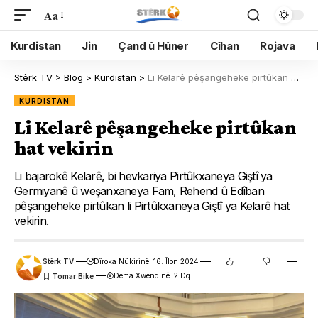
Aa
Kurdistan
Jin
Çand û Hûner
Cîhan
Rojava
Stêrk TV
>
Blog
>
Kurdistan
>
Li Kelarê pêşangeheke pirtûkan hat vekirin
KURDISTAN
Li Kelarê pêşangeheke pirtûkan
hat vekirin
Li bajarokê Kelarê, bi hevkariya Pirtûkxaneya Giştî ya
Germiyanê û weşanxaneya Fam, Rehend û Edîban
pêşangeheke pirtûkan li Pirtûkxaneya Giştî ya Kelarê hat
vekirin.
Stêrk TV
Dîroka Nûkirinê: 16. Îlon 2024
Dema Xwendinê: 2 Dq.