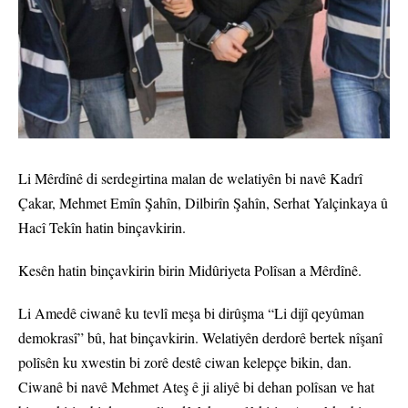
Li Mêrdînê di serdegirtina malan de welatiyên bi navê Kadrî
Çakar, Mehmet Emîn Şahîn, Dilbirîn Şahîn, Serhat Yalçinkaya û
Hacî Tekîn hatin binçavkirin.
Kesên hatin binçavkirin birin Midûriyeta Polîsan a Mêrdînê.
Li Amedê ciwanê ku tevlî meşa bi dirûşma “Li dijî qeyûman
demokrasî” bû, hat binçavkirin. Welatiyên derdorê bertek nîşanî
polîsên ku xwestin bi zorê destê ciwan kelepçe bikin, dan.
Ciwanê bi navê Mehmet Ateş ê ji aliyê bi dehan polîsan ve hat