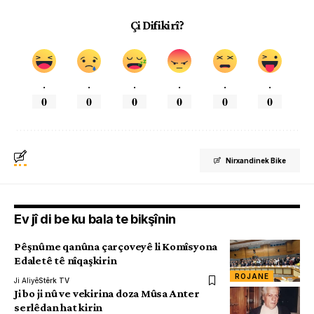
Çi Difikirî?
.
.
.
.
.
.
0
0
0
0
0
0
Nirxandinek Bike
Ev jî di be ku bala te bikşînin
Pêşnûme qanûna çarçoveyê li Komîsyona
Edaletê tê nîqaşkirin
ROJANE
Ji Aliyê
Stêrk TV
Ji bo ji nû ve vekirina doza Mûsa Anter
serlêdan hat kirin