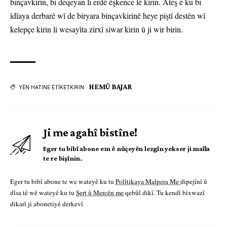
binçavkirin, bi deqeyan li erdê êşkence lê kirin. Ateş ê ku bi
îdîaya derbarê wî de biryara binçavkirinê heye piştî destên wî
kelepçe kirin li wesayîta zirxî siwar kirin û ji wir birin.
HEMÛ BAJAR
YÊN HATINE ÊTÎKETKIRIN
Ji me agahî bistîne!
Eger tu bibî abone em ê nûçeyên lezgîn yekser ji maîla
te re bişînin.
Eger tu bibî abone te we wateyê ku tu
Polîtikaya Malpera Me
dipejînî û
dîsa tê wê wateyê ku tu
Şert û Mercên me
qebûl dikî. Tu kendî bixwazî
dikarî ji abonetiyê derkevî