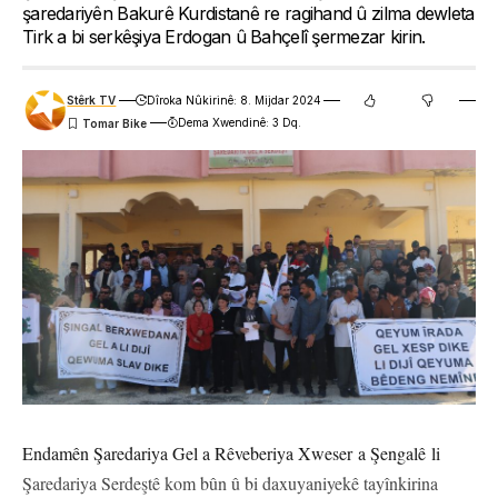
şaredariyên Bakurê Kurdistanê re ragihand û zilma dewleta
Tirk a bi serkêşiya Erdogan û Bahçelî şermezar kirin.
Stêrk TV
Dîroka Nûkirinê: 8. Mijdar 2024
Dema Xwendinê: 3 Dq.
Endamên Şaredariya Gel a Rêveberiya Xweser a Şengalê li
Şaredariya Serdeştê kom bûn û bi daxuyaniyekê tayînkirina