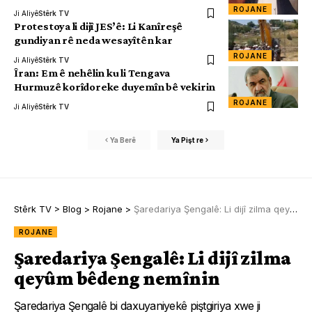
ROJANE
Ji Aliyê
Stêrk TV
Protestoya li dijî JES’ê: Li Kanîreşê
gundiyan rê neda wesayîtên kar
ROJANE
Ji Aliyê
Stêrk TV
Îran: Em ê nehêlin ku li Tengava
Hurmuzê korîdoreke duyemîn bê vekirin
ROJANE
Ji Aliyê
Stêrk TV
Ya Berê
Ya Pişt re
Stêrk TV
>
Blog
>
Rojane
>
Şaredariya Şengalê: Li dijî zilma qeyûm bêdeng nemînin
ROJANE
Şaredariya Şengalê: Li dijî zilma
qeyûm bêdeng nemînin
Şaredariya Şengalê bi daxuyaniyekê piştgiriya xwe ji