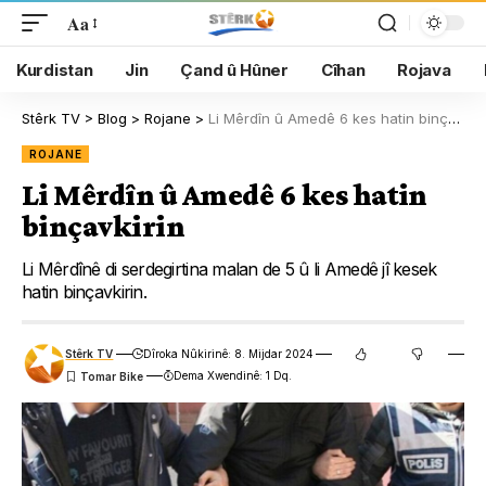
Aa
Kurdistan
Jin
Çand û Hûner
Cîhan
Rojava
Stêrk TV
>
Blog
>
Rojane
>
Li Mêrdîn û Amedê 6 kes hatin binçavkirin
ROJANE
Li Mêrdîn û Amedê 6 kes hatin
binçavkirin
Li Mêrdînê di serdegirtina malan de 5 û li Amedê jî kesek
hatin binçavkirin.
Stêrk TV
Dîroka Nûkirinê: 8. Mijdar 2024
Dema Xwendinê: 1 Dq.