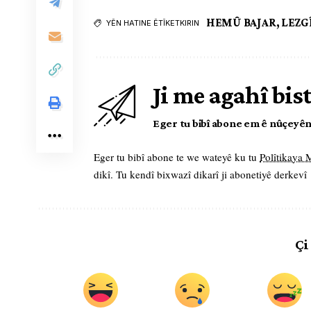
HEMÛ BAJAR
,
LEZG
YÊN HATINE ÊTÎKETKIRIN
Ji me agahî bis
Eger tu bibî abone em ê nûçeyên l
Eger tu bibî abone te we wateyê ku tu
Polîtikaya
dikî. Tu kendî bixwazî dikarî ji abonetiyê derkevî
Çi