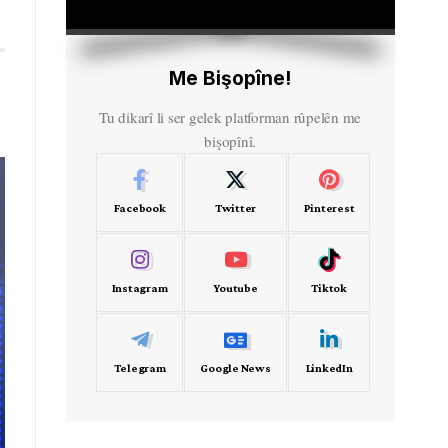
HD
00:00
Me Bişopîne!
Tu dikarî li ser gelek platforman rûpelên me
bişopînî.
Facebook
Twitter
Pinterest
Instagram
Youtube
Tiktok
Telegram
Google News
LinkedIn