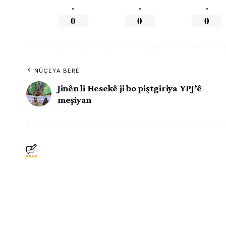
.
.
.
0
0
0
NÛÇEYA BERÊ
Jinên li Hesekê ji bo piştgiriya YPJ’ê
meşiyan