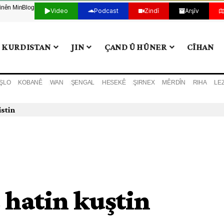
tinên Min
Blog
Video
Podcast
Zindî
Arşîv
KURDISTAN
JIN
ÇAND Û HÛNER
CÎHAN
ŞLO
KOBANÊ
WAN
ŞENGAL
HESEKÊ
ŞIRNEX
MÊRDÎN
RIHA
LE
istin
 hatin kuştin