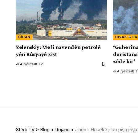
CÎHAN
CIVAK & E
Zelenskiy: Me li navendên petrolê
‘Guherîna
yên Rûsyayê xist
daristana
zêde kir’
Ji Aliyê
Stêrk TV
Ji Aliyê
Stêrk 
Stêrk TV
>
Blog
>
Rojane
>
Jinên li Hesekê ji bo piştgiri