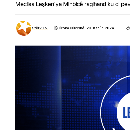
Meclisa Leşkerî ya Minbicê ragihand ku di pev
Stêrk TV
Dîroka Nûkirinê: 28. Kanûn 2024