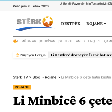
Ji Bo Min
Favoriyên Min
Tomarên Min
Dî
Pêncşem, 6 Tebax 2026
DESTPÊK
ROJANE
HEMÛ BAJAR
BEHDÎNAN
STENBOL
AMED
ENQERE
QAMI
Nûçeyên Lezgîn
Li Hewlêrê droneyên Îranê hatin x
Stêrk TV
>
Blog
>
Rojane
>
Li Minbicê 6 çete hatin kuştin
ROJANE
Li Minbicê 6 çete