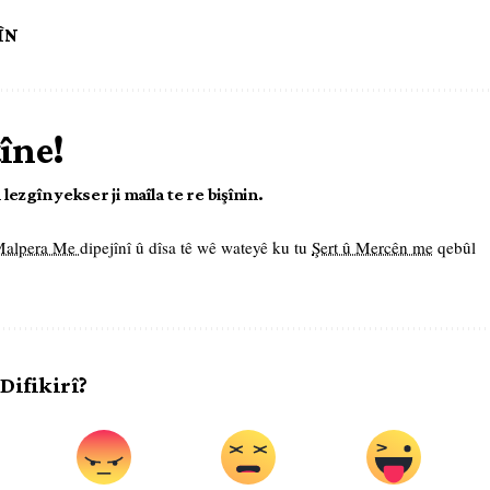
ÎN
tîne!
ezgîn yekser ji maîla te re bişînin.
 Malpera Me
dipejînî û dîsa tê wê wateyê ku tu
Şert û Mercên me
qebûl
 Difikirî?