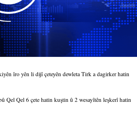
yên îro yên li dijî çeteyên dewleta Tirk a dagirker hatin
û Qel Qel 6 çete hatin kuştin û 2 wesayîtên leşkerî hatin