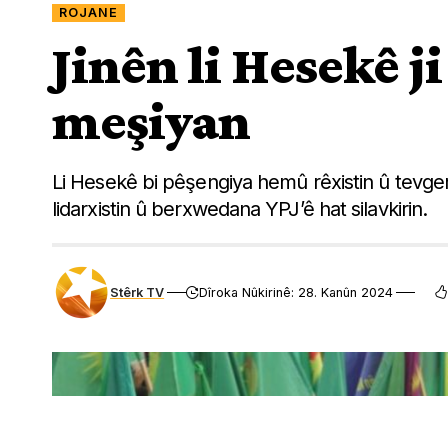
ROJANE
Jinên li Hesekê ji
meşiyan
Li Hesekê bi pêşengiya hemû rêxistin û tevge
lidarxistin û berxwedana YPJ’ê hat silavkirin.
Stêrk TV
Dîroka Nûkirinê: 28. Kanûn 2024