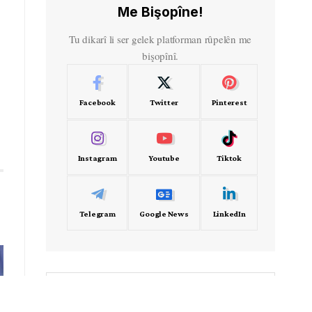
Me Bişopîne!
Tu dikarî li ser gelek platforman rûpelên me
bişopînî.
Facebook
Twitter
Pinterest
Instagram
Youtube
Tiktok
Telegram
Google News
LinkedIn
- Frekans -