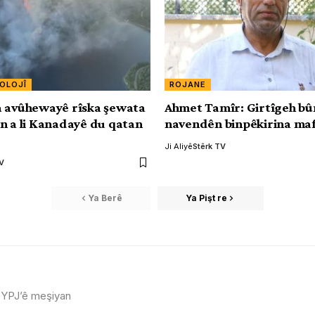
KOLOJÎ
ROJANE
 avûhewayê rîska şewata
Ahmet Tamîr: Girtîgeh bû
n a li Kanadayê du qatan
navendên binpêkirina ma
Ji Aliyê
Stêrk TV
TV
Ya Berê
Ya Pişt re
ya YPJ’ê meşiyan