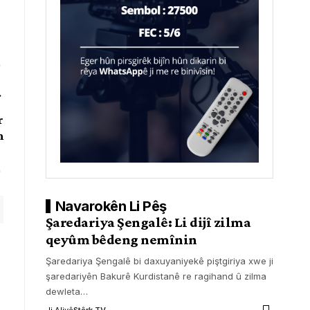
r
n
Navarokên Li Pêş
Şaredariya Şengalê: Li dijî zilma
qeyûm bêdeng nemînin
Şaredariya Şengalê bi daxuyaniyekê piştgiriya xwe ji
şaredariyên Bakurê Kurdistanê re ragihand û zilma
dewleta
…