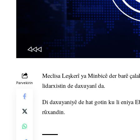
Meclisa Leşkerî ya Minbicê der barê çalaki
Parvekirin
lidarxistin de daxuyanî da.
Di daxuyaniyê de hat gotin ku li eniya Eb
rûxandin.