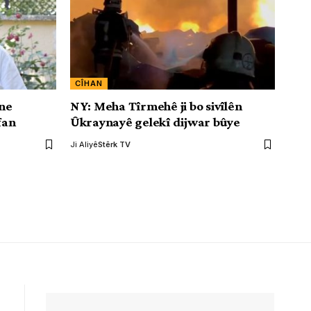
CÎHAN
ne
NY: Meha Tîrmehê ji bo sivîlên
fan
Ûkraynayê gelekî dijwar bûye
Ji Aliyê
Stêrk TV