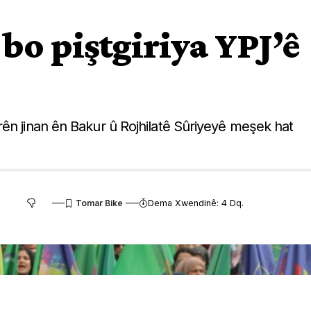
 bo piştgiriya YPJ’ê
rên jinan ên Bakur û Rojhilatê Sûriyeyê meşek hat
Dema Xwendinê: 4 Dq.