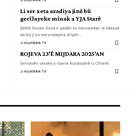
Ji Aliyê
Stêrk TV
Li ser xeta azadiya jinê bû
gerîlayeke mînak a YJA Starê
Şehîd Guven Doza li qadên ku berxwedan di lûtkeyê
de bû ji bo bersivdayîna êrîşên
…
Ji Aliyê
Stêrk TV
ROJEVA 23’Ê MIJDARA 2025’AN
Sernavên sereke ji rojeva Kurdistanê û Cîhanê.
Ji Aliyê
Stêrk TV