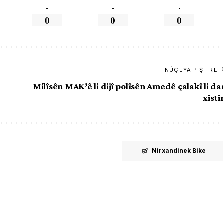
.
.
.
0
0
0
NÛÇEYA PIŞT RE
Milîsên MAK’ê li dijî polîsên Amedê çalakî li da
xisti
Nirxandinek Bike