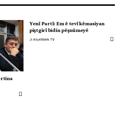
Yenî Partî: Em ê tevî kêmasiyan
piştgirî bidin pêşnûmeyê
Ji Aliyê
Stêrk TV
rtina