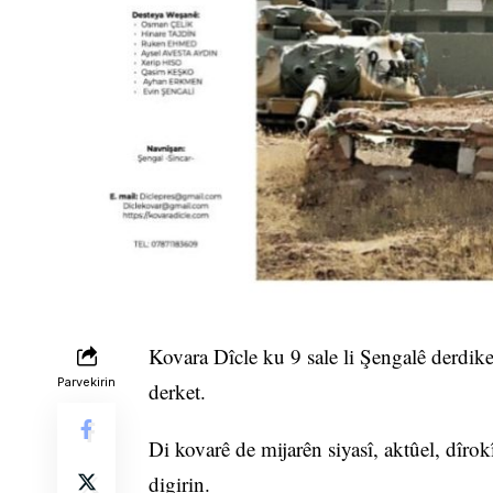
Kovara Dîcle ku 9 sale li Şengalê derdik
Parvekirin
derket.
Di kovarê de mijarên siyasî, aktûel, dîrokî
digirin.