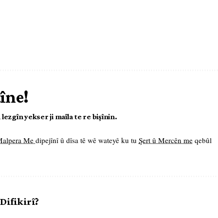
tîne!
ezgîn yekser ji maîla te re bişînin.
 Malpera Me
dipejînî û dîsa tê wê wateyê ku tu
Şert û Mercên me
qebûl
 Difikirî?