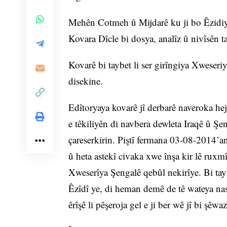
Mehên Cotmeh û Mijdarê ku ji bo Êzidiyan
Kovara Dîcle bi dosya, analîz û nivîsên 
Kovarê bi taybet li ser girîngiya Xweseri
disekine.
Edîtoryaya kovarê jî derbarê naveroka hej
e têkiliyên di navbera dewleta Iraqê û Şen
çareserkirin. Piştî fermana 03-08-2014’an 
û heta astekî civaka xwe înşa kir lê rux
Xweserîya Şengalê qebûl nekirîye. Bi tay
Êzîdî ye, di heman demê de tê wateya n
êrîşê li pêşeroja gel e ji ber wê jî bi şê