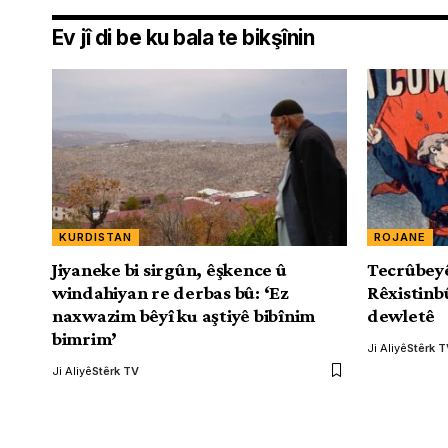
Ev jî di be ku bala te bikşînin
KURDISTAN
ROJANE
Jiyaneke bi sirgûn, êşkence û
Tecrûbey
windahiyan re derbas bû: ‘Ez
Rêxistinb
naxwazim bêyî ku aştiyê bibînim
dewletê
bimrim’
Ji Aliyê
Stêrk 
Ji Aliyê
Stêrk TV