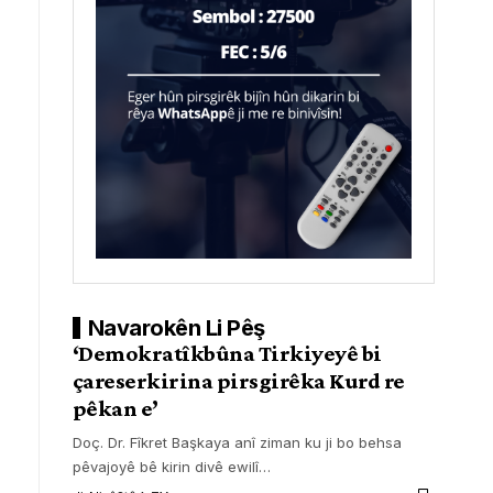
Navarokên Li Pêş
‘Demokratîkbûna Tirkiyeyê bi
çareserkirina pirsgirêka Kurd re
pêkan e’
Doç. Dr. Fîkret Başkaya anî ziman ku ji bo behsa
pêvajoyê bê kirin divê ewilî
…