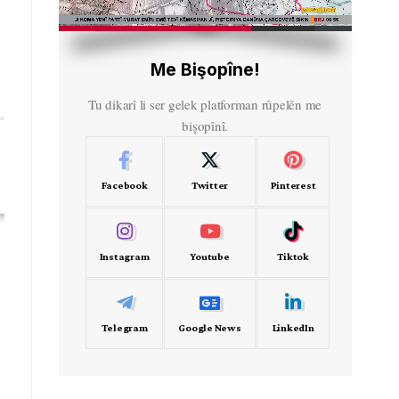
HD
00:54
Me Bişopîne!
Tu dikarî li ser gelek platforman rûpelên me
bişopînî.
Facebook
Twitter
Pinterest
Instagram
Youtube
Tiktok
Telegram
Google News
LinkedIn