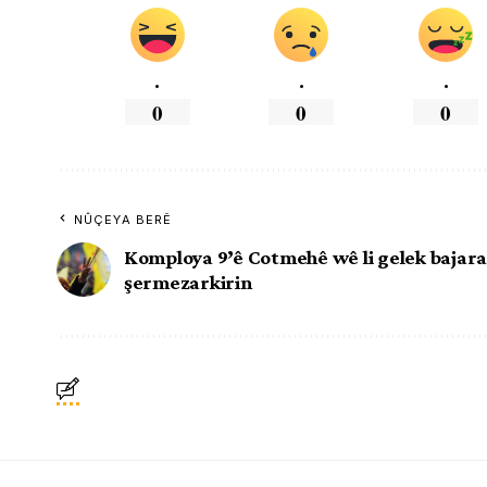
.
.
.
0
0
0
NÛÇEYA BERÊ
Komploya 9’ê Cotmehê wê li gelek bajara
şermezarkirin