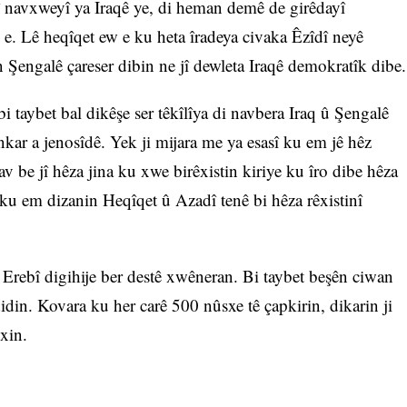
î navxweyî ya Iraqê ye, di heman demê de girêdayî
e. Lê heqîqet ew e ku heta îradeya civaka Êzîdî neyê
 Şengalê çareser dibin ne jî dewleta Iraqê demokratîk dibe.
taybet bal dikêşe ser têkîlîya di navbera Iraq û Şengalê
înkar a jenosîdê. Yek ji mijara me ya esasî ku em jê hêz
av be jî hêza jina ku xwe birêxistin kiriye ku îro dibe hêza
ku em dizanin Heqîqet û Azadî tenê bi hêza rêxistinî
 Erebî digihije ber destê xwêneran. Bi taybet beşên ciwan
din. Kovara ku her carê 500 nûsxe tê çapkirin, dikarin ji
xin.