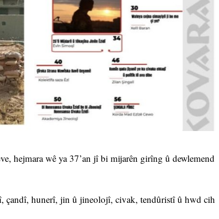
eve, hejmara wê ya 37’an jî bi mijarên girîng û dewlemend
, çandî, hunerî, jin û jineolojî, civak, tendûristî û hwd cih