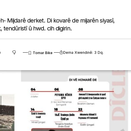
 Mijdarê derket. Di kovarê de mijarên siyasî,
k, tendûristî û hwd. cih digirin.
Dema Xwendinê: 3 Dq.