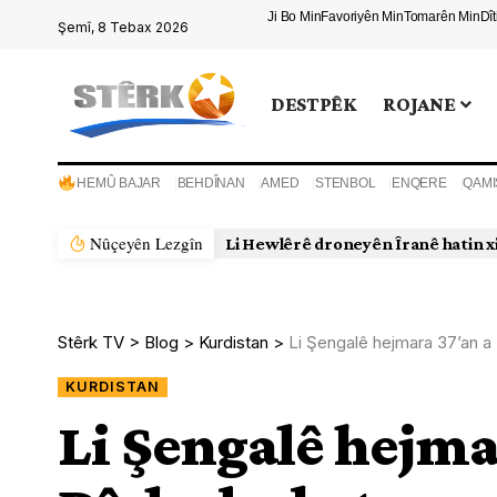
Ji Bo Min
Favoriyên Min
Tomarên Min
Dî
Şemî, 8 Tebax 2026
DESTPÊK
ROJANE
HEMÛ BAJAR
BEHDÎNAN
AMED
STENBOL
ENQERE
QAMI
Nûçeyên Lezgîn
Li Hewlêrê droneyên Îranê hatin xistin
Stêrk TV
>
Blog
>
Kurdistan
>
Li Şengalê hejmara 37’an a
KURDISTAN
Li Şengalê hejma