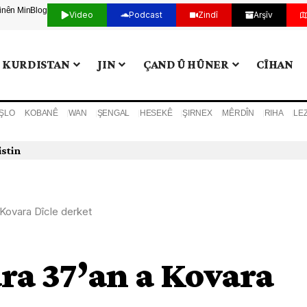
tinên Min
Blog
Video
Podcast
Zindî
Arşîv
KURDISTAN
JIN
ÇAND Û HÛNER
CÎHAN
ŞLO
KOBANÊ
WAN
ŞENGAL
HESEKÊ
ŞIRNEX
MÊRDÎN
RIHA
LE
 Kovara Dîcle derket
ra 37’an a Kovara