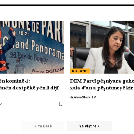
ROJANE
ên komînê-1:
DEM Partî pêşniyara guhe
ûnên destpêkê yên li dijî
xala 4’an a pêşnûmeyê kir
Ji Aliyê
Stêrk TV
TV
Ya Berê
Ya Pişt re