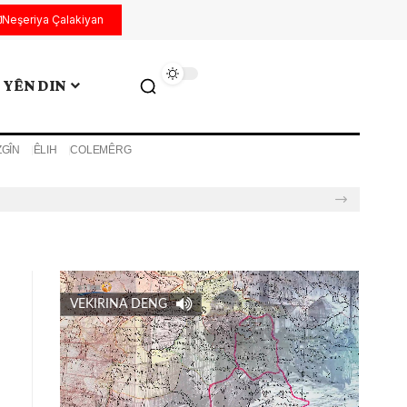
Neşeriya Çalakiyan
YÊN DIN
ZGÎN
ÊLIH
COLEMÊRG
VEKIRINA DENG