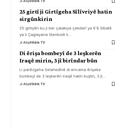
Ji Aliyê
Stêrk TV
25 girtî ji Girtîgeha Sîlîvriyê hatin
sirgûnkirin
25 girtiyên ku ji ber çalakiya çekdarî ya 6'ê Sibatê
ya li Çaglayana Stenbolê li
…
Ji Aliyê
Stêrk TV
Di êrişa bombeyî de 3 leşkerên
Iraqê mirin, 3 jî birîndar bûn
Li parêzgeha Selahedînê di encama êrişeke
bombeyî de 3 leşkerên Iraqê hatin kuştin, 3 jî
…
Ji Aliyê
Stêrk TV