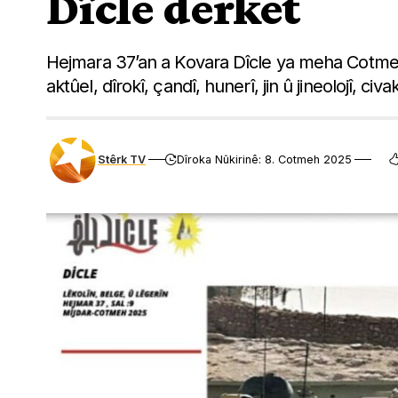
Dîcle derket
Hejmara 37’an a Kovara Dîcle ya meha Cotmeh-
aktûel, dîrokî, çandî, hunerî, jin û jineolojî, civa
Stêrk TV
Dîroka Nûkirinê: 8. Cotmeh 2025