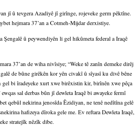
 jî û tevgera Azadiyê jî girînge, rojeveke germ pêktîne.
taybet hejmara 37’an a Cotmeh-Mijdar derxistiye.
ya Şengalê û peywendiyên li gel hikûmeta federal a Iraqê
mara 37’an de wiha nivîsiye; “Weke tê zanîn demeke dirêj
galê de bûne girêkên kor yên civakî û sîyasî ku divê bêne
gel bi îradeyeke xurt xwe birêxistin kir, birînên xwe pêça
mî ewqas sal derbas bûn jî dewleta Iraqê bi awayeke fermî
bet qebûl nekirina jenosîda Êzidiyan, ne tenê nedîtîna gelê
asnekirina hafizeya dîroka gele me. Ev reftara Dewleta Iraqê,
wazeke stratejîk nêzîk dibe.