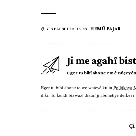
HEMÛ BAJAR
YÊN HATINE ÊTÎKETKIRIN
Ji me agahî bis
Eger tu bibî abone em ê nûçeyên l
Eger tu bibî abone te we wateyê ku tu
Polîtikaya
dikî. Tu kendî bixwazî dikarî ji abonetiyê derkevî
Çi