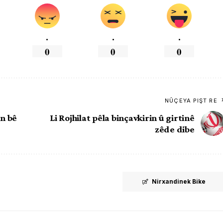
.
.
.
0
0
0
NÛÇEYA PIŞT RE
n bê
Li Rojhilat pêla binçavkirin û girtinê
zêde dibe
Nirxandinek Bike