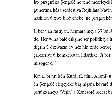
Îro pirsgirêka Şengalê ne tenê meseleyek
guhertina hêza serdestîya Rojhilata Navîn 
naskirin û xwe birêvenebe, ne pirsgirêkên
Ji ber van rastiyan, hejmara meya 37’an, bi 
de. Her wiha balê dikşîne ser polîtîkaya 
digrin û dixwazin ev hêz hîn zêde berbiç
çareseriyê û komxebatan lidardixe. Ji ber 
mîsoger e.’’
Kovar bi nivîsên Kurdî (Latînî, Aramî) û
ên Şengalê eleqeyeke baş nîşana kovarê di
pirtûkxaneya ‘Vejîn’ a Xanesorê bidest bi