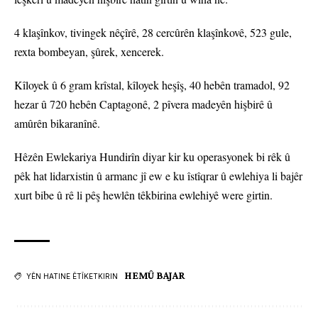
4 klaşînkov, tivingek nêçîrê, 28 cercûrên klaşînkovê, 523 gule,
rexta bombeyan, şûrek, xencerek.
Kîloyek û 6 gram krîstal, kîloyek heşîş, 40 hebên tramadol, 92
hezar û 720 hebên Captagonê, 2 pîvera madeyên hişbirê û
amûrên bikaranînê.
Hêzên Ewlekariya Hundirîn diyar kir ku operasyonek bi rêk û
pêk hat lidarxistin û armanc jî ew e ku îstîqrar û ewlehiya li bajêr
xurt bibe û rê li pêş hewlên têkbirina ewlehiyê were girtin.
HEMÛ BAJAR
YÊN HATINE ÊTÎKETKIRIN