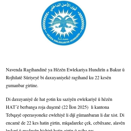
Navenda Ragihandinê ya Hêzên Ewlekariya Hundirîn a Bakur û
Rojhilatê Sûriyeyê bi daxuyaniyekê ragihand ku 22 kesên
gumanbar girtine.
Di daxuyaniyê de hat gotin ku saziyên ewlekariyê û hêzên
HATˊê berbanga roja duşemê (22 Îlon 2025) li kantona
Tebqayê operasyoneke ewlehiyê li dijî gûmanbaran li dar xist. Di
encamê de 22 kes hatin girtin, mîqadareke çek, cebilxane, alavên
leşkerî û madeyên hişbirê hatin girtin û wiha ne: