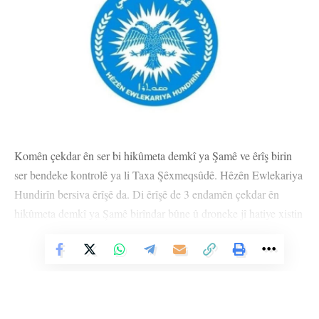
Komên çekdar ên ser bi hikûmeta demkî ya Şamê ve êrîş birin
ser bendeke kontrolê ya li Taxa Şêxmeqsûdê. Hêzên Ewlekariya
Hundirîn bersiva êrîşê da. Di êrîşê de 3 endamên çekdar ên
hikûmeta demkî ya Şamê birîndar bûne û droneke jî hatiye xistin
û wesayîteke komên çekdar hatiye desteserkirin.
Vê Nûçeyê Bixwîne
Fermandariya Giştî ya Hêzên Ewlekariya Hundirîn ragihandin
ku êrîş li herêma Şerxerêya Şîhanê hatiye kirin û hêzên wan bi
tundî bersiv daye. Di daxuyaniyê de hate diyarkirin ji bo