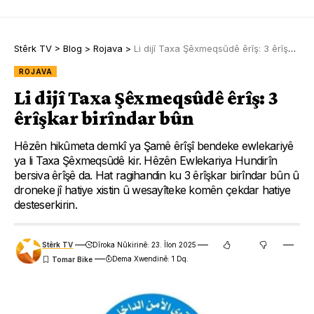
Stêrk TV
>
Blog
>
Rojava
>
Li dijî Taxa Şêxmeqsûdê êrîş: 3 êrîşkar birîndar bûn
ROJAVA
Li dijî Taxa Şêxmeqsûdê êrîş: 3
êrîşkar birîndar bûn
Hêzên hikûmeta demkî ya Şamê êrîşî bendeke ewlekariyê
ya li Taxa Şêxmeqsûdê kir. Hêzên Ewlekariya Hundirîn
bersiva êrîşê da. Hat ragihandin ku 3 êrîşkar birîndar bûn û
droneke jî hatiye xistin û wesayîteke komên çekdar hatiye
desteserkirin.
Stêrk TV
Dîroka Nûkirinê: 23. Îlon 2025
Dema Xwendinê: 1 Dq.