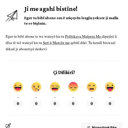
Ji me agahî bistîne!
Eger tu bibî abone em ê nûçeyên lezgîn yekser ji maîla
te re bişînin.
Eger tu bibî abone te we wateyê ku tu
Polîtikaya Malpera Me
dipejînî û
dîsa tê wê wateyê ku tu
Şert û Mercên me
qebûl dikî. Tu kendî bixwazî
dikarî ji abonetiyê derkevî
Çi Difikirî?
.
.
.
.
.
.
0
0
0
0
0
0
Nirxandinek Bike