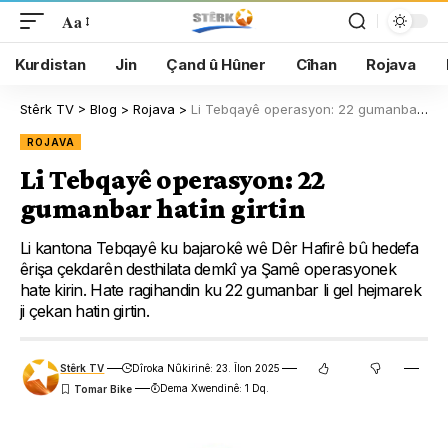
Aa
Kurdistan
Jin
Çand û Hûner
Cîhan
Rojava
Stêrk TV
>
Blog
>
Rojava
>
Li Tebqayê operasyon: 22 gumanbar hatin girtin
ROJAVA
Li Tebqayê operasyon: 22
gumanbar hatin girtin
Li kantona Tebqayê ku bajarokê wê Dêr Hafirê bû hedefa
êrişa çekdarên desthilata demkî ya Şamê operasyonek
hate kirin. Hate ragihandin ku 22 gumanbar li gel hejmarek
ji çekan hatin girtin.
Stêrk TV
Dîroka Nûkirinê: 23. Îlon 2025
Dema Xwendinê: 1 Dq.