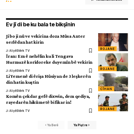
Ev jî di be ku bala te bikşînin
Ji bo ji nû ve vekirina doza Mûsa Anter
serlêdan hat kirin
ROJANE
Ji Aliyê
Stêrk TV
Îran: Em ê nehêlin ku li Tengava
Hurmuzê korîdoreke duyemîn bê vekirin
ROJANE
Ji Aliyê
Stêrk TV
Li Yemenê di êrişa Hûsiyan de 3 leşkerên
din hatin kuştin
CÎHAN
Ji Aliyê
Stêrk TV
Komên çekdar gefê dixwin, dem qediya,
rayedarên hikûmetê bi fikar in!
ROJANE
Ji Aliyê
Stêrk TV
Ya Berê
Ya Pişt re