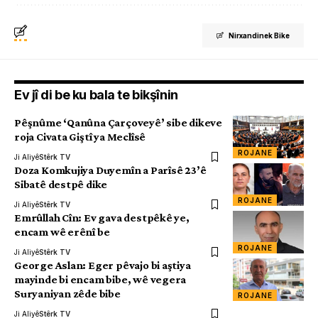
Nirxandinek Bike
Ev jî di be ku bala te bikşînin
Pêşnûme ‘Qanûna Çarçoveyê’ sibe dikeve
roja Civata Giştî ya Meclîsê
ROJANE
Ji Aliyê
Stêrk TV
Doza Komkujiya Duyemîn a Parîsê 23’ê
Sibatê destpê dike
ROJANE
Ji Aliyê
Stêrk TV
Emrûllah Cîn: Ev gava destpêkê ye,
encam wê erênî be
ROJANE
Ji Aliyê
Stêrk TV
George Aslan: Eger pêvajo bi aştiya
mayinde bi encam bibe, wê vegera
Suryaniyan zêde bibe
ROJANE
Ji Aliyê
Stêrk TV