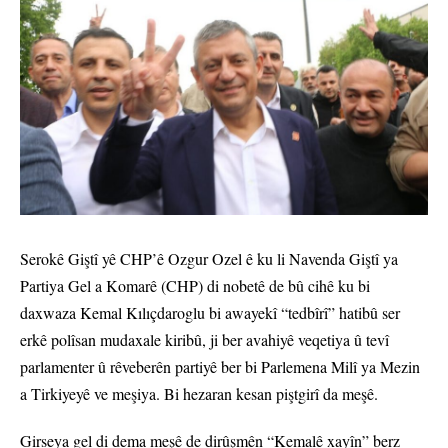
Serokê Giştî yê CHP’ê Ozgur Ozel ê ku li Navenda Giştî ya
Partiya Gel a Komarê (CHP) di nobetê de bû cihê ku bi
daxwaza Kemal Kılıçdaroglu bi awayekî “tedbîrî” hatibû ser
erkê polîsan mudaxale kiribû, ji ber avahiyê veqetiya û tevî
parlamenter û rêveberên partiyê ber bi Parlemena Milî ya Mezin
a Tirkiyeyê ve meşiya. Bi hezaran kesan piştgirî da meşê.
Girseya gel di dema meşê de dirûşmên “Kemalê xayîn” berz