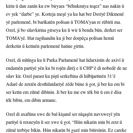
kirin û dan zanîn ku ew biryara “bêhukmiya teqez” nas nakin û
ev yek “darbe” ye. Korteja meşê ya ku hat ber Deriyê Dikmenê
yê parlemenê, bi barîkatên polîsan û TOMA’yan re rûbirû ma.
Ozel, ji bo silavkirina girseya ku li wir li benda bûn, derket ser
TOMA’yê. Hat ragihandin ku ji ber dorpêça polîsan hemû
derketin û ketinên parlemenê hatine girtin.
Ozel, di mîtînga ku li Parka Parlamenê hat lidarxistin de axivî û
endamên partiyê yên ku bi rojên dirêj e li CHP’ê di nobedê de ne
silav kir. Ozel parast ku piştî serkeftina di hilbijartinên 31’ê
Adarê de zextên desthilatdariyê zêde bûne û got, ji ber ku em bi
ser ketin em zilmê dibînin. Ji ber ku me ew têk bir û em ê dîsa
têk bibin, em dibin armanc.
Ozel di axaftina xwe de bal kişand ser nîqaşên navxweyî yên
partiyê û rexneyên li ser xwe û got, “Hûn nikarin min bi zext û
zilmê terbiye bikin. Hûn nikarin bi gazê min bitirsînin. Ez careke