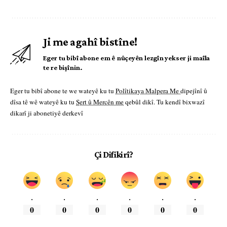
Ji me agahî bistîne!
Eger tu bibî abone em ê nûçeyên lezgîn yekser ji maîla
te re bişînin.
Eger tu bibî abone te we wateyê ku tu
Polîtikaya Malpera Me
dipejînî û
dîsa tê wê wateyê ku tu
Şert û Mercên me
qebûl dikî. Tu kendî bixwazî
dikarî ji abonetiyê derkevî
Çi Difikirî?
.
.
.
.
.
.
0
0
0
0
0
0