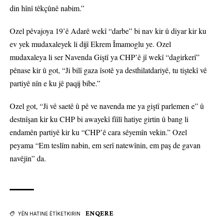
din hînî têkçûnê nabim.”
Ozel pêvajoya 19’ê Adarê wekî “darbe” bi nav kir û diyar kir ku
ev yek mudaxaleyek li dijî Ekrem Îmamoglu ye. Ozel
mudaxaleya li ser Navenda Giştî ya CHP’ê jî wekî “dagirkerî”
pênase kir û got, “Ji bilî gaza îsotê ya desthilatdariyê, tu tiştekî vê
partiyê nîn e ku jê paqij bibe.”
Ozel got, “Ji vê saetê û pê ve navenda me ya giştî parlemen e” û
destnîşan kir ku CHP bi awayekî fîîlî hatiye girtin û bang li
endamên partiyê kir ku “CHP’ê cara sêyemîn vekin.” Ozel
peyama “Em teslîm nabin, em serî natewînin, em paş de gavan
navêjin” da.
ENQERE
YÊN HATINE ÊTÎKETKIRIN