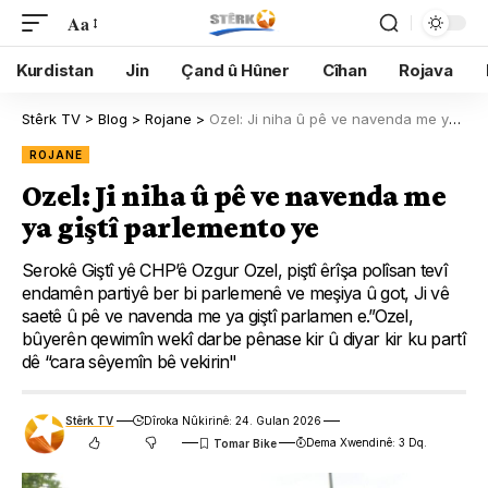
Aa
Kurdistan
Jin
Çand û Hûner
Cîhan
Rojava
Stêrk TV
>
Blog
>
Rojane
>
Ozel: Ji niha û pê ve navenda me ya giştî parlemento ye
ROJANE
Ozel: Ji niha û pê ve navenda me
ya giştî parlemento ye
Serokê Giştî yê CHP’ê Ozgur Ozel, piştî êrîşa polîsan tevî
endamên partiyê ber bi parlemenê ve meşiya û got, Ji vê
saetê û pê ve navenda me ya giştî parlamen e.”Ozel,
bûyerên qewimîn wekî darbe pênase kir û diyar kir ku partî
dê “cara sêyemîn bê vekirin"
Stêrk TV
Dîroka Nûkirinê: 24. Gulan 2026
Dema Xwendinê: 3 Dq.