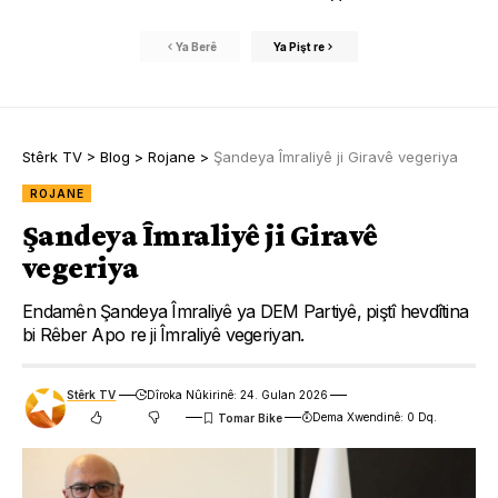
Ya Berê
Ya Pişt re
Stêrk TV
>
Blog
>
Rojane
>
Şandeya Îmraliyê ji Giravê vegeriya
ROJANE
Şandeya Îmraliyê ji Giravê
vegeriya
Endamên Şandeya Îmraliyê ya DEM Partiyê, piştî hevdîtina
bi Rêber Apo re ji Îmraliyê vegeriyan.
Stêrk TV
Dîroka Nûkirinê: 24. Gulan 2026
Dema Xwendinê: 0 Dq.