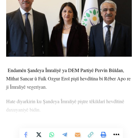
Endamên Şandeya Îmraliyê ya DEM Partiyê Pervîn Bûldan,
Mîthat Sancar û Faîk Ozgur Erol piştî hevdîtina bi Rêber Apo re
ji Îmraliyê vegeriyan.
Hate diyarkirin ku Şandeya Îmraliyê piştre têkildarî hevdîtinê
daxuyaniyê bidin.
Vê Nûçeyê Bixwîne