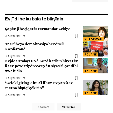
Ev jî di be ku bala te bikşînin
Şopên ji heqîqetê: Fermandar Zekiye
Ji Aliyê
Stêrk TV
KURDISTAN
Tecrûbeya demokrasiya herêmî li
Kurdistanê
ROJANE
Ji Aliyê
Stêrk TV
Nejdet Atalay: Divê Kurd karibin biryarên
li ser pêwîstiyên xwe yên siyasî û çandî bi
xwe bidin
ROJANE
Ji Aliyê
Stêrk TV
‘Gelekî girîng e ku alî li hev civiyan û ev
metna hiqûqî çêkirin”
ROJANE
Ji Aliyê
Stêrk TV
Ya Berê
Ya Pişt re