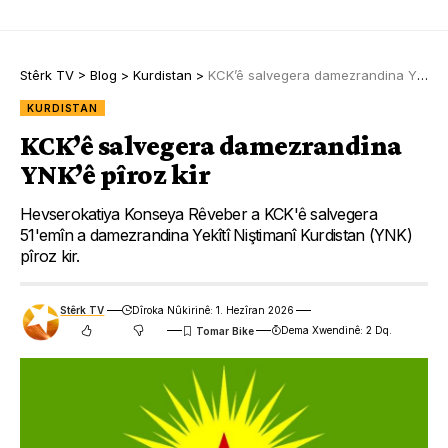
Stêrk TV
>
Blog
>
Kurdistan
>
KCK’ê salvegera damezrandina YNK’ê pîroz kir
KURDISTAN
KCK’ê salvegera damezrandina
YNK’ê pîroz kir
Hevserokatiya Konseya Rêveber a KCK'ê salvegera
51'emîn a damezrandina Yekîtî Niştimanî Kurdistan (YNK)
pîroz kir.
Stêrk TV
Dîroka Nûkirinê: 1. Hezîran 2026
Dema Xwendinê: 2 Dq.