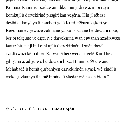
Komara Îslamî ve berdewam dike, hîn jî dixwazin bi rêya
komkujî û darvekirinê pirsgirêkan veşêrin. Hîn jî rêbaza
desthilatdariyê ya li hemberî gelê Kurd, rêbaza leşkerî ye.
Bêguman ev şêwazê zalimane ya ku bi salane berdewam dike,
ber bi têkçûnê ve diçe. Ne darvekirina wan ciwanan azadîxwazî
lawaz bû, ne jî bi komkujî û darvekirinên demên dawî
azadîxwazî kêm dibe. Karwanê berxwedana gelê Kurd heta
gihîştina azadiyê wê berdewam bike. Bîranîna 59 ciwanên
Mehabadê û hemû qurbaniyên darvekirinên siyasî, wê zindî û
weke çavkaniya îlhamê bimîne û sûcdar wê hesab bidin.”
HEMÛ BAJAR
YÊN HATINE ÊTÎKETKIRIN