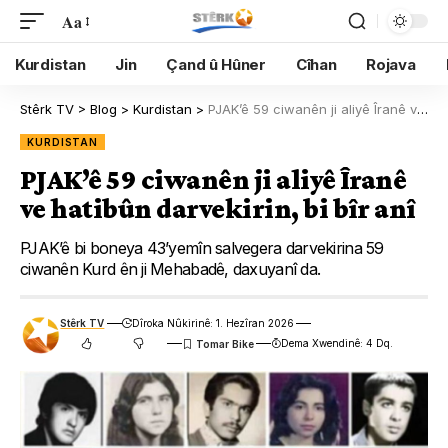
Aa
Kurdistan
Jin
Çand û Hûner
Cîhan
Rojava
Stêrk TV
>
Blog
>
Kurdistan
>
PJAK’ê 59 ciwanên ji aliyê Îranê ve hatibûn darvekirin, bi bîr anî
KURDISTAN
PJAK’ê 59 ciwanên ji aliyê Îranê
ve hatibûn darvekirin, bi bîr anî
PJAK’ê bi boneya 43’yemîn salvegera darvekirina 59
ciwanên Kurd ên ji Mehabadê, daxuyanî da.
Stêrk TV
Dîroka Nûkirinê: 1. Hezîran 2026
Dema Xwendinê: 4 Dq.