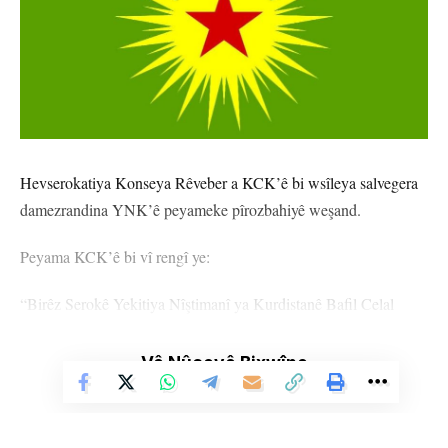
Hevserokatiya Konseya Rêveber a KCK’ê bi wsîleya salvegera
damezrandina YNK’ê peyameke pîrozbahiyê weşand.
Peyama KCK’ê bi vî rengî ye:
“Birêz Serokê Yekitiya Nîştimanî ya Kurdistanê Bafil Celal
Talabanî
Vê Nûçeyê Bixwîne
Birêz Endamên Mekteba Siyasî û Encûmena Bilind a Siyasî;
Bi boneya 51’emîn salvegera damezrandina Yekitiya Nîştimanî