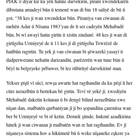
PJAK’ê diyar kir ku yên hatine darvekirin, piranî xwendekarên
dibistana amadeyî bûn û temenê wan di bin 18 saliyê de bû û
got, “38 kes ji wan xwendekar bûn. Piraniya van ciwanan di
mehên Adar û Nîsana 1983’yan de li ser cadeyên Mehabadê
bûn, bi wî awayî hatin girtin û xistin zindanê. 48 kes ji wan di
girtîgeha Urmiyeyê de û 11 kes jî di girtîgeha Tewrêzê de
hatibûn ragirtin. Tu yek ji van ciwanan bi şêwazekî yasayî û
dadperwerane nehatin darizandin, parêzerên wan tune bûn û
bêyî tu belgeyeke pêbawer, bi lez rûbirûyê darvekirinê man.
Yekser piştî vî sûcî, rewşa awarte hat ragihandin da ku pêşî li her
cûre nerazîbûn û bertekan bê girtin. Tevî vê yekê jî, xwediyên
Mehabadê daketin kolanan û bi dengê bilind nerazîbûna xwe
nîşan dan, malbatên qurbaniyan jî ji bo şopandina çarenûsa wan
ber bi Urmiyeyê ve bi rê ketin. Demek şûnde, hukmê azadkirina
hinek ji wan ciwanan ji malbatên wan re hat ragihandin. Ev jî
nîşaneya sîstema hov a hikûmetê bû û weke nîşaneke eşkere ya