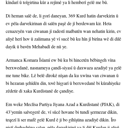
kîndarî û tolgirtina kûr a rejîmê ya li hemberî gelê me bû.
Di heman salê de, li gorî daneyan, 369 Kurd hatin darvekirin û
ev pêla darvekirinan di salên paşê de jî berdewam kir. Heta
cenazeyên van ciwanan jî radestî malbatên wan nehatin kirin, ev
aliyê herî hov û zalimana yê vî sucê bû ku hîn jî birîna wê di dilê
dayik û bavên Mehabadî de nû ye.
Armanca Komara Îslamî ew bû ku bi hincetên bêbingeh vîna
berxwedanê, nasnameya çandî-siyasî û daxwaza azadiyê ya gelê
me tune bike. Lê belê dîrokê nîşan da ku xwîna van ciwanan û
bi hezaran şehîdên din, tovê hişyarî û berxwedanê bi kûrahiyeke
zêdetir di xaka Kurdistanê de çandiye.
Em weke Meclîsa Partiya Jiyana Azad a Kurdistanê (PJAK), di
43’yemîn salvegerê de, vî sûcê hovane bi tundî şermezar dikin,
teqezî li ser mafê gelê Kurd ê ji bo gihîştina azadiyê dikin. Îro
piştî derbasbûna salan, pêla darvekirinê ya li dijî Kurdan ji aliyê