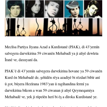
Meclîsa Partiya Jiyana Azad a Kurdistanê (PJAK), di 43’yemîn
salvegera darvekirina 59 ciwanên Mehabadî ya ji aliyê dewleta
Îranê ve, daxuyanî da.
PJAK’ê di 43’yemîn salvegera darvekirina hovane ya 59 ciwanên
Kurd ên Mehabadê de, şehîdên rêya azadiyê bi rêzdarî bibîr anî
û got, bûyera Hezîrana 1983’yan û ragihandina fermî ya
darvekirina bikom a wan 59 ciwanan ji aliyê Qeymeqamiya
Mehabadê ve, yek ji rûpelên herî bi êş a dîroka Kurdistanê ye.