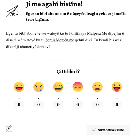
Ji me agahî bistîne!
Eger tu bibî abone em ê nûçeyên lezgîn yekser ji maîla
te re bişînin.
Eger tu bibî abone te we wateyê ku tu
Polîtikaya Malpera Me
dipejînî û
dîsa tê wê wateyê ku tu
Şert û Mercên me
qebûl dikî. Tu kendî bixwazî
dikarî ji abonetiyê derkevî
Çi Difikirî?
.
.
.
.
.
.
0
0
0
0
0
0
Nirxandinek Bike