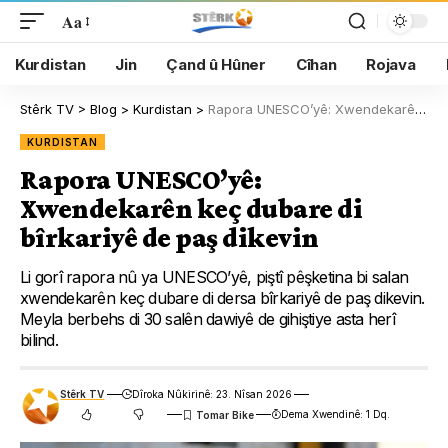
Aa
Kurdistan
Jin
Çand û Hûner
Cîhan
Rojava
Stêrk TV
>
Blog
>
Kurdistan
>
Rapora UNESCO’yê: Xwendekarên keç dubare di bîrkariyê de paş dikevin
KURDISTAN
Rapora UNESCO’yê:
Xwendekarên keç dubare di
bîrkariyê de paş dikevin
Li gorî rapora nû ya UNESCO’yê, piştî pêşketina bi salan
xwendekarên keç dubare di dersa bîrkariyê de paş dikevin.
Meyla berbehs di 30 salên dawiyê de gihiştiye asta herî
bilind.
Stêrk TV
Dîroka Nûkirinê: 23. Nîsan 2026
Dema Xwendinê: 1 Dq.