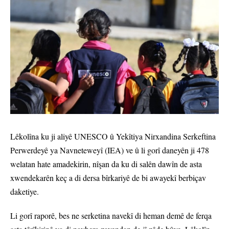
Lêkolîna ku ji aliyê UNESCO û Yekîtiya Nirxandina Serkeftina
Perwerdeyê ya Navneteweyî (IEA) ve û li gorî daneyên ji 478
welatan hate amadekirin, nîşan da ku di salên dawîn de asta
xwendekarên keç a di dersa bîrkariyê de bi awayekî berbiçav
daketiye.
Li gorî raporê, bes ne serketina navekî di heman demê de ferqa