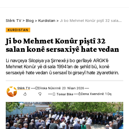
Stêrk TV
>
Blog
>
Kurdistan
>
Ji bo Mehmet Konûr piştî 32 salan konê sersaxiyê hate vedan
KURDISTAN
Ji bo Mehmet Konûr piştî 32
salan konê sersaxiyê hate vedan
Li navçeya Silopiya ya Şirnexê ji bo gerîlayê ARGK’ê
Mehmet Konûr yê di sala 1994’an de şehîd bû, konê
sersaxiyê hate vedan û sersaxî bi girseyî hate ziyaretkirin.
Stêrk TV
Dîroka Nûkirinê: 23. Nîsan 2026
Dema Xwendinê: 1 Dq.