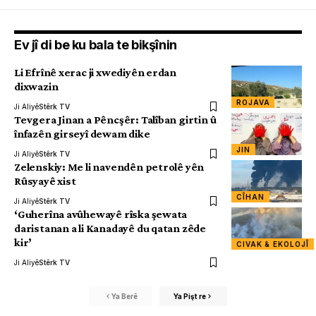
Ev jî di be ku bala te bikşînin
Li Efrînê xerac ji xwediyên erdan
dixwazin
ROJAVA
Ji Aliyê
Stêrk TV
Tevgera Jinan a Pêncşêr: Talîban girtin û
înfazên girseyî dewam dike
JIN
Ji Aliyê
Stêrk TV
Zelenskiy: Me li navendên petrolê yên
Rûsyayê xist
CÎHAN
Ji Aliyê
Stêrk TV
‘Guherîna avûhewayê rîska şewata
daristanan a li Kanadayê du qatan zêde
kir’
CIVAK & EKOLOJÎ
Ji Aliyê
Stêrk TV
Ya Berê
Ya Pişt re