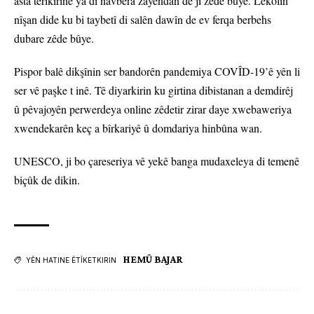
asta têrîkirinê ya di navbera zayendan de jî zêde bûye. Lêkolîn
nîşan dide ku bi taybetî di salên dawîn de ev ferqa berbehs
dubare zêde bûye.
Pispor balê dikşînin ser bandorên pandemiya COVÎD-19’ê yên li
ser vê paşke t inê. Tê diyarkirin ku girtina dibistanan a demdirêj
û pêvajoyên perwerdeya online zêdetir zirar daye xwebaweriya
xwendekarên keç a bîrkariyê û domdariya hinbûna wan.
UNESCO, ji bo çareseriya vê yekê banga mudaxeleya di temenê
biçûk de dikin.
HEMÛ BAJAR
YÊN HATINE ÊTÎKETKIRIN