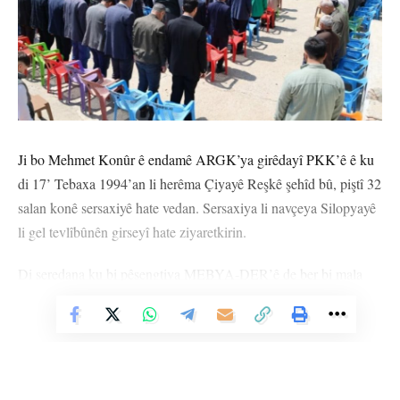
Ji bo Mehmet Konûr ê endamê ARGK’ya girêdayî PKK’ê ê ku
di 17’ Tebaxa 1994’an li herêma Çiyayê Reşkê şehîd bû, piştî 32
salan konê sersaxiyê hate vedan. Sersaxiya li navçeya Silopyayê
li gel tevlîbûnên girseyî hate ziyaretkirin.
Di seredana ku bi pêşengtiya MEBYA-DER’ê de ber bi mala
malbataê ya li Taxa Yenîşehîrê ve meşek hate lidarxistin.
Vê Nûçeyê Bixwîne
Bername li gel rêzgirtinê dest pê kir, beşdarvan bi dirûşmeyên
cuda tevlî sersaxiyê bûn.
Hevserokê MEDYA-DER a Şirnexê Ramazan Togrûl vedana