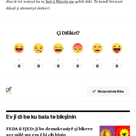
dîsa tê wê wateyê ku tu
Şert û Mercên me
qebûl dikî. Tu kendî bixwazî
dikarî ji abonetiyê derkevî
Çi Difikirî?
.
.
.
.
.
.
0
0
0
0
0
0
Nirxandinek Bike
Ev jî di be ku bala te bikşînin
FEDA û YJED: Ji bo demokrasiyê çi bikeve
ser milê me em ê bi cih bînin