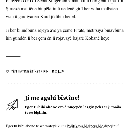
Parêzerê OHD’î Sedat Sulger anî ziman ku li Girîgeha Tîpa T a
Şirnexê maf têne binpêkirin û ne tenê girtî her wiha malbatên
wan û gardiyanên Kurd jî dibin hedef.
Ji ber bilindbûna rêjeya avê ya çemê Firatê, metirsiya binavbûna
hin gundên li ber çem ên li rojavayê bajarê Kobanê heye.
ROJEV
YÊN HATINE ÊTÎKETKIRIN
Ji me agahî bistîne!
Eger tu bibî abone em ê nûçeyên lezgîn yekser ji maîla
te re bişînin.
Eger tu bibî abone te we wateyê ku tu
Polîtikaya Malpera Me
dipejînî û