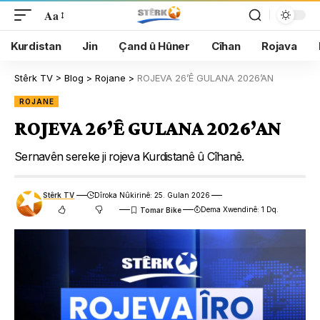
Aa
Kurdistan
Jin
Çand û Hûner
Cîhan
Rojava
Stêrk TV
>
Blog
>
Rojane
>
ROJEVA 26’Ê GULANA 2026’AN
ROJANE
ROJEVA 26’Ê GULANA 2026’AN
Sernavên sereke ji rojeva Kurdistanê û Cîhanê.
Stêrk TV
Dîroka Nûkirinê: 25. Gulan 2026
Dema Xwendinê: 1 Dq.