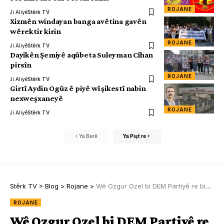
ROJANE
Ji Aliyê
Stêrk TV
Xizmên windayan banga avêtina gavên
wêrektir kirin
ROJANE
Ji Aliyê
Stêrk TV
Dayikên Şemiyê aqûbeta Suleyman Cîhan
pirsîn
ROJANE
Ji Aliyê
Stêrk TV
Girtî Aydin Ogûz ê piyê wî şikestî nabin
nexweşxaneyê
ROJANE
Ji Aliyê
Stêrk TV
Ya Berê
Ya Pişt re
Stêrk TV
>
Blog
>
Rojane
>
Wê Ozgur Ozel bi DEM Partiyê re bicive
ROJANE
Wê Ozgur Ozel bi DEM Partiyê re