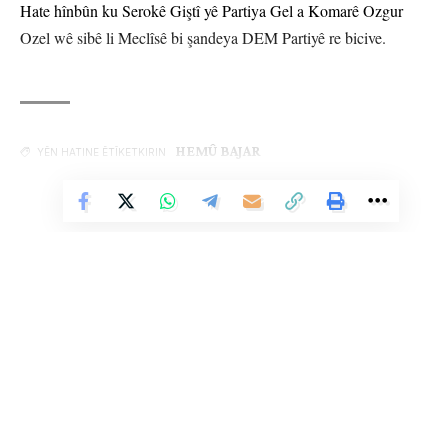
Hate hînbûn ku Serokê Giştî yê Partiya Gel a Komarê Ozgur
Ozel wê sibê li Meclîsê bi şandeya DEM Partiyê re bicive.
HEMÛ BAJAR
YÊN HATINE ÊTÎKETKIRIN
Vê Nûçeyê Bixwîne
Ji me agahî bistîne!
Eger tu bibî abone em ê nûçeyên lezgîn yekser ji maîla
te re bişînin.
Eger tu bibî abone te we wateyê ku tu
Polîtikaya Malpera Me
dipejînî û
dîsa tê wê wateyê ku tu
Şert û Mercên me
qebûl dikî. Tu kendî bixwazî
dikarî ji abonetiyê derkevî
Li Ser Şopa Heqîqetê
Stêrk TV ji sala 2009an ve di warên siyasî, civakî, çandî û hunerî de