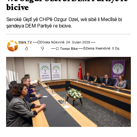
bicive
Serokê Giştî yê CHP’ê Ozgur Ozel, wê sibê li Meclîsê bi
şandeya DEM Partiyê re bicive.
Stêrk TV
Dîroka Nûkirinê: 24. Gulan 2026
Dema Xwendinê: 0 Dq.