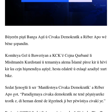
Bûyerên piştî Banga Aştî û Civaka Demokratîk a Rêber Apo wê
bêne şopandin.
Komîteya Gel û Baweriyan a KCK’ê Cejna Qurbanê li
Misilmanên Kurdistanî û temamiya alema Îslamê pîroz kir û hêvî
kir ku cejn hişmendiya aştiyê, hesta edaletê û exlaqê azadiyê xurt
bike.
Sedat Şenoglû li ser ‘Manîfestoya Civaka Demokratîk’ a Rêber
Apo got, “Paradîgmaya civaka demokratîk ne tenê pêşniyareke
teorîk e, di heman demê de lêgerînek ji ber pêwîstiya civakî ye.”