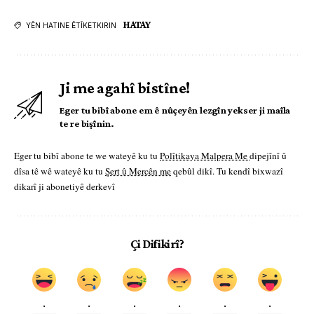
HATAY
YÊN HATINE ÊTÎKETKIRIN
Ji me agahî bistîne!
Eger tu bibî abone em ê nûçeyên lezgîn yekser ji maîla
te re bişînin.
Eger tu bibî abone te we wateyê ku tu
Polîtikaya Malpera Me
dipejînî û
dîsa tê wê wateyê ku tu
Şert û Mercên me
qebûl dikî. Tu kendî bixwazî
dikarî ji abonetiyê derkevî
Çi Difikirî?
.
.
.
.
.
.