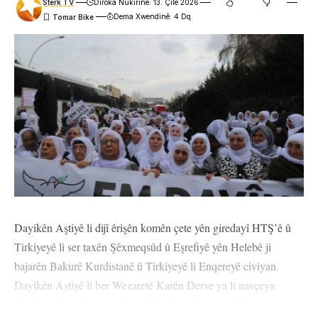
Stêrk TV
Dîroka Nûkirinê: 13. Çile 2026
Dema Xwendinê: 4 Dq.
Dayikên Aştiyê li dijî êrişên komên çete yên giredayî HTŞ’ê û
Tirkiyeyê li ser taxên Şêxmeqsûd û Eşrefiyê yên Helebê ji
bajarên Bakurê Kurdistanê û Tirkiyeyê li Enqereyê civiyan.
Dayikên Aştiyê li ber Wezaretê Karên Derve ya li navçeya
Çankayayê ya Enqereyê kom bûn. Dayikên Aştiyê li vir