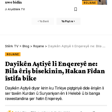
xwe bidin
ROJANE
Ji Aliyê
Stêrk TV
Ya Berê
Ya Pişt re
Stêrk TV
>
Blog
>
Rojane
>
Dayikên Aştiyê li Enqereyê ne: Bila êriş bisekinin, Hakan Fîdan îstifa bike
ROJANE
Dayikên Aştiyê li Enqereyê ne:
Bila êriş bisekinin, Hakan Fîdan
îstifa bike
Dayikên Aştiyê diyar kirin ku Tirkiye piştgiriyê dide êrişên li
ser taxên Kurdan û Suryaniyan ên li Helebê û bi banga
rawestandina şer hatin Enqereyê.