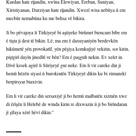
Kurdan hate rijandin, xwîna Elewiyan, Ereban, Suniyan,
Xiristiyanan, Durziyan hate rijandin. Xwezî wisa nebûya û em
mecbûr nemabûna ku me behsa vê bikira.
Ji bo pêvajoya li Tirkiyeyê bi aştiyeke birûmet biencam bibe em
ê tişta ji dest tê bikin. Lê; ma em ê daxuyaniyên berdevkên
hikûmetê yên provokatîf, yên pêşiya komkujiyê vekirin, sor kirin,
piştgirî dayîn jinedîtî ve bên? Em ê paşguh nekin. Ev xelet in.
Divê kesek agirê li Sûriyeyê gur neke. Em li vir careke din ji
hemû hêzên siyasî û burokratên Tirkiyeyê dikin ku bi zimanekî
berpirsyar biaxivin.
Em li vir careke din sersaxiyê ji bo hemû malbatên xizmên xwe
di êrîşên li Helebê de winda kirin re dixwazin û ji bo birîndaran
jî şîfaya xêrê hêvî dikin.”