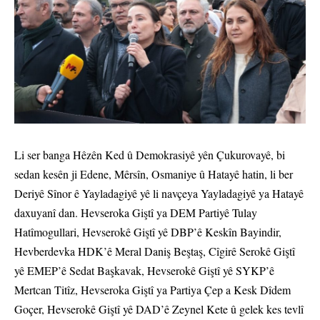
Li ser banga Hêzên Ked û Demokrasiyê yên Çukurovayê, bi
sedan kesên ji Edene, Mêrsîn, Osmaniye û Hatayê hatin, li ber
Deriyê Sînor ê Yayladagiyê yê li navçeya Yayladagiyê ya Hatayê
daxuyanî dan. Hevseroka Giştî ya DEM Partiyê Tulay
Hatîmogullari, Hevserokê Giştî yê DBP’ê Keskîn Bayindir,
Hevberdevka HDK’ê Meral Daniş Beştaş, Cîgirê Serokê Giştî
yê EMEP’ê Sedat Başkavak, Hevserokê Giştî yê SYKP’ê
Mertcan Titîz, Hevseroka Giştî ya Partiya Çep a Kesk Dîdem
Goçer, Hevserokê Giştî yê DAD’ê Zeynel Kete û gelek kes tevlî