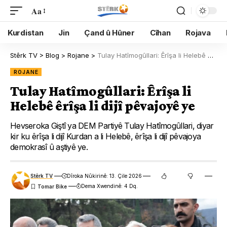
Aa
Kurdistan
Jin
Çand û Hûner
Cîhan
Rojava
Stêrk TV
>
Blog
>
Rojane
>
Tulay Hatîmogûllari: Êrîşa li Helebê êrîşa li dijî pêvajoyê ye
ROJANE
Tulay Hatîmogûllari: Êrîşa li
Helebê êrîşa li dijî pêvajoyê ye
Hevseroka Giştî ya DEM Partiyê Tulay Hatîmogûllari, diyar
kir ku êrîşa li dijî Kurdan a li Helebê, êrîşa li dijî pêvajoya
demokrasî û aştiyê ye.
Stêrk TV
Dîroka Nûkirinê: 13. Çile 2026
Dema Xwendinê: 4 Dq.