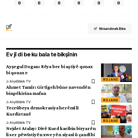
0
0
0
0
0
0
Nirxandinek Bike
Ev jî di be ku bala te bikşînin
Ayşegul Dogan: Rêya ber bi aştiyê qonax
bi qonax e
ROJANE
Ji Aliyê
Stêrk TV
Ahmet Tamîr: Girtîgeh bûne navendên
binpêkirina mafan
ROJANE
Ji Aliyê
Stêrk TV
Tecrûbeya demokrasiya herêmî li
Kurdistanê
ROJANE
Ji Aliyê
Stêrk TV
Nejdet Atalay: Divê Kurd karibin biryarên
li ser pêwîstiyên xwe yên siyasî û çandî bi