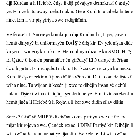
dijî Kurdan a li Helebê, êrîşa li dijî pêvajoya demokrasî û aştiyê
ye. Em vê bi tu awayî qebûl nakin. Gelê Kurd li tu cihekî bi tenê
nîne. Em li vir piştgiriya xwe radigihînin.
Vê feraseta li Sûriyeyê komkujî li dijî Kurdan kir, li pêş çavên
hemû dinyayê bi unîformayên DAÎŞ’ê êrîş kir. Ev yek nîşan dide
ka yên li wir êrîş kirin kî ne. Hemû dinya dizane ku SMO, HTŞ,
El Qaîde û komên paramîlîter ên girêdayî El Nusrayê di êrîşan
de cih girtin. Em vê qebûl nakin. Her kesî ew vîdeoya ku jineke
Kurd tê êşkencekirin û ji avahî tê avêtin dît. Di tu olan de tiştekî
wiha nîne. Tu wijdan û kesên ji xwe re dibêjin însan vê qebûl
nakin. Tiştekî wiha di hiqûqa şer de tune ye. Em li vir careke din
hemû jinên li Helebê û li Rojava li ber xwe didin silav dikin.
Serokê Giştî yê MHP’ê di civîna koma partiya xwe de îro ev
mijar kir rojeva xwe. Çendek rexne li DEM Partiyê kir. Dibêjin li
wir xwîna Kurdan nehatiye rijandin. Ev xelet e. Li wir xwîna