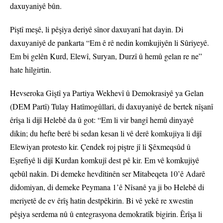
daxuyaniyê bûn.
Piştî meşê, li pêşiya deriyê sînor daxuyanî hat dayin. Di
daxuyaniyê de pankarta “Em ê rê nedin komkujiyên li Sûriyeyê.
Em bi gelên Kurd, Elewî, Suryan, Durzî û hemû gelan re ne”
hate hilgirtin.
Hevseroka Giştî ya Partiya Wekhevî û Demokrasiyê ya Gelan
(DEM Partî) Tulay Hatîmogûllari, di daxuyaniyê de bertek nîşanî
êrîşa li dijî Helebê da û got: “Em li vir bangî hemû dinyayê
dikin; du hefte berê bi sedan kesan li vê derê komkujiya li dijî
Elewiyan protesto kir. Çendek roj piştre jî li Şêxmeqsûd û
Eşrefiyê li dijî Kurdan komkujî dest pê kir. Em vê komkujiyê
qebûl nakin. Di demeke hevdîtinên ser Mitabeqeta 10’ê Adarê
didomiyan, di demeke Peymana 1’ê Nîsanê ya ji bo Helebê di
meriyetê de ev êrîş hatin destpêkirin. Bi vê yekê re xwestin
pêşiya serdema nû û entegrasyona demokratîk bigirin. Êrîşa li