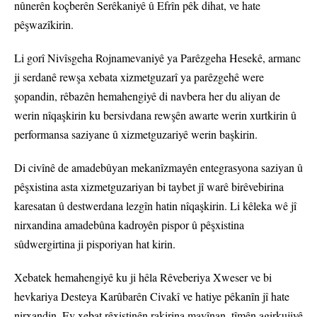
nûnerên koçberên Serêkaniyê û Efrîn pêk dihat, ve hate
pêşwazîkirin.
Li gorî Nivîsgeha Rojnamevaniyê ya Parêzgeha Hesekê, armanc
ji serdanê rewşa xebata xizmetguzarî ya parêzgehê were
şopandin, rêbazên hemahengiyê di navbera her du aliyan de
werin nîqaşkirin ku bersivdana rewşên awarte werin xurtkirin û
performansa saziyane û xizmetguzariyê werin başkirin.
Di civînê de amadebûyan mekanîzmayên entegrasyona saziyan û
pêşxistina asta xizmetguzariyan bi taybet jî warê birêvebirina
karesatan û destwerdana lezgîn hatin nîqaşkirin. Li kêleka wê jî
nirxandina amadebûna kadroyên pispor û pêşxistina
sûdwergirtina ji pisporiyan hat kirin.
Xebatek hemahengiyê ku ji hêla Rêveberiya Xweser ve bi
hevkariya Desteya Karûbarên Civakî ve hatiye pêkanîn jî hate
nirxandin. Ev xebat rêxistinên rakirina mayînan, tîmên agirkujiyê