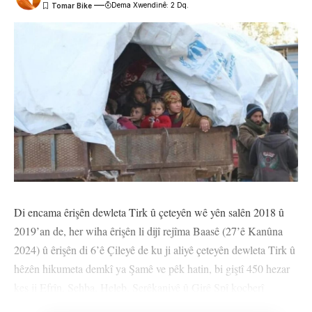
Dema Xwendinê: 2 Dq.
Di encama êrişên dewleta Tirk û çeteyên wê yên salên 2018 û
2019’an de, her wiha êrişên li dijî rejîma Baasê (27’ê Kanûna
2024) û êrişên di 6’ê Çileyê de ku ji aliyê çeteyên dewleta Tirk û
hêzên hikumeta demkî ya Şamê ve pêk hatin, bi giştî 450 hezar
kes ji Efrîn, Şehba, Heleb, Serêkaniyê û Girê Spî koçberî
Rojavayê Kurdistanê bûn.