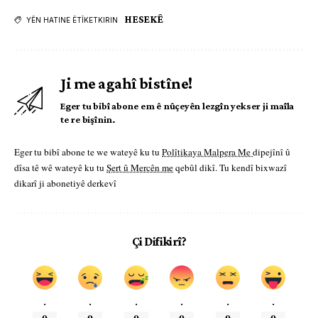
HESEKÊ
YÊN HATINE ÊTÎKETKIRIN
Ji me agahî bistîne!
Eger tu bibî abone em ê nûçeyên lezgîn yekser ji maîla
te re bişînin.
Eger tu bibî abone te we wateyê ku tu
Polîtikaya Malpera Me
dipejînî û
dîsa tê wê wateyê ku tu
Şert û Mercên me
qebûl dikî. Tu kendî bixwazî
dikarî ji abonetiyê derkevî
Çi Difikirî?
.
.
.
.
.
.