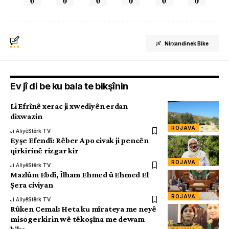
0
0
0
0
0
0
Nirxandinek Bike
Ev jî di be ku bala te bikşînin
Li Efrînê xerac ji xwediyên erdan
dixwazin
ROJAVA
Ji Aliyê
Stêrk TV
Eyşe Efendî: Rêber Apo civak ji pencên
qirkirinê rizgar kir
ROJAVA
Ji Aliyê
Stêrk TV
Mazlûm Ebdî, Îlham Ehmed û Ehmed El
Şera civiyan
ROJAVA
Ji Aliyê
Stêrk TV
Rûken Cemal: Heta ku mîrateya me neyê
misogerkirin wê têkoşîna me dewam