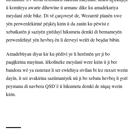
û komîteya awarte dihewîne û armanc dike ku amadekariya
meydanî zêde bike. Di vê çarçoveyê de, Wezaretê planên xwe
yên perwerdekirinê pêşkêş kirin û da zanîn ku pêwîst e
xebatkarên ji saziyên girêdayî hikumeta demkî di bernameyên
perwerdehiyê yên hevbeş ên li derveyî welêt de beşdar bibin.
Amadebûyan diyar kir ku pêdivî ye li herêmên şer ji bo
paqijkirina mayînan, lêkolîneke meydanî were kirin û ji ber
bandora wê ya rasterast li ser ewlehiya sivîlan bi lez ruxset werin
dayîn, li ser avakirina sazûmaniyek nû ji bo xebata hevbeş li gorî
peymana di navbera QSDˊê û hikumeta demkî de nîqaş werin
kirin.