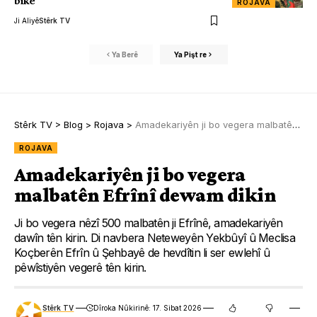
bike
ROJAVA
Ji Aliyê
Stêrk TV
Ya Berê
Ya Pişt re
Stêrk TV
>
Blog
>
Rojava
>
Amadekariyên ji bo vegera malbatên Efrînî dewam dikin
ROJAVA
Amadekariyên ji bo vegera
malbatên Efrînî dewam dikin
Ji bo vegera nêzî 500 malbatên ji Efrînê, amadekariyên
dawîn tên kirin. Di navbera Neteweyên Yekbûyî û Meclisa
Koçberên Efrîn û Şehbayê de hevdîtin li ser ewlehî û
pêwîstiyên vegerê tên kirin.
Stêrk TV
Dîroka Nûkirinê: 17. Sibat 2026