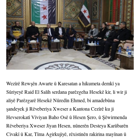
Wezîrê Rewşên Awarte û Karesatan a hikumeta demkî ya
Sûriyeyê Raid El Salih serdana parêzgeha Hesekê kir, li wir ji
aliyê Parêzgarê Hesekê Nûredîn Ehmed, bi amadebûna
şandeyek ji Rêveberiya Xweser a Kantona Cezîrê ku ji
Hevserokatî Vîviyan Baho Osê û Hesen Şero, û Şêwirmenda
Rêveberiya Xweser Jiyan Hesen, nûnerên Desteya Karûbarên
Civakî û Kar, Tîma Agirkujiyê, rêxistinên rakirina mayînan û