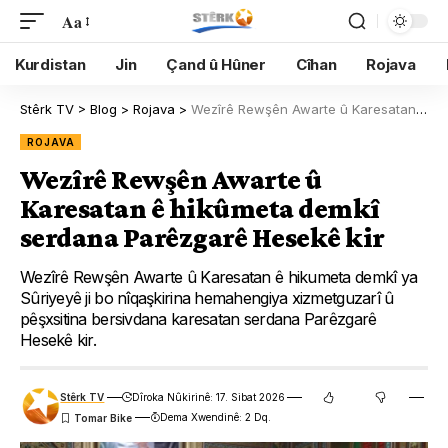
Aa
Kurdistan
Jin
Çand û Hûner
Cîhan
Rojava
Stêrk TV
>
Blog
>
Rojava
>
Wezîrê Rewşên Awarte û Karesatan ê hikûmeta demkî serdana Parêzgarê Hesekê kir
ROJAVA
Wezîrê Rewşên Awarte û
Karesatan ê hikûmeta demkî
serdana Parêzgarê Hesekê kir
Wezîrê Rewşên Awarte û Karesatan ê hikumeta demkî ya
Sûriyeyê ji bo nîqaşkirina hemahengiya xizmetguzarî û
pêşxsitina bersivdana karesatan serdana Parêzgarê
Hesekê kir.
Stêrk TV
Dîroka Nûkirinê: 17. Sibat 2026
Dema Xwendinê: 2 Dq.