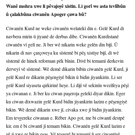
Wanê mohra xwe li pêvajoyê xistin. Li gorî we asta tevlîbûn
û çalakbûna ciwanên Apoger çawa bû?
Ciwanên Kurd ne weke ciwanên welatekî din e. Gelê Kurd di
navbera mirin û jiyanê de derbas dibe. Ciwanên Kurdistanê
ciwanên vî gelî ne. Ji ber wê nikarin weke gelên din bijî. Û
nikarin di nav çarçoveya ku sîstemê bi pêş xistiye bijî, di wê
sîstemê de hinek reforman pêk bînin. Divê bi temamî derkevin
derveyî vê sîstemê. Wê demê dikarin bibin ciwanên gelê Kurd, ji
gelê Kurd re dikarin pêşengiyê bikin û bidin jiyankirin. Li ser
gelê Kurd siyaseta qirkirinê heye. Li dijî vê sekinîn wezîfeya pêşî
ya ciwanan e. Ji ber ku ciwan paşeroja gelekî diyar dikin. Eger
ku ciwan dixwazin gelê Kurd bidin jiyankirin lazim e pêşengiyê
bikin. Wê demê dikarin xwe jî, civaka xwe jî bidin jiyankirin.
Em tevgereke ciwanan e. Rêber Apo got, me bi ciwantî destpê
kir, em ê bi ciwantî jî temam bikin. Ciwanên gelê Kurd lazim e
vê ji xwe re bikin esas. Vê tevgerê bi temamî li ser ciwantiyê