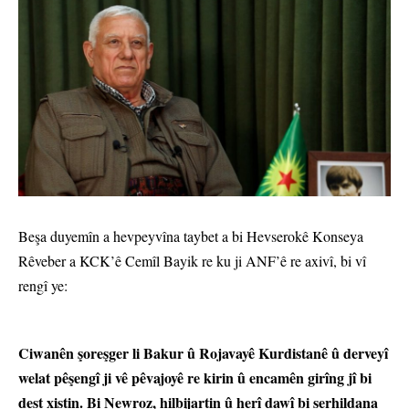
Beşa duyemîn a hevpeyvîna taybet a bi Hevserokê Konseya
Rêveber a KCK’ê Cemîl Bayik re ku ji ANF’ê re axivî, bi vî
rengî ye:
Ciwanên şoreşger li Bakur û Rojavayê Kurdistanê û derveyî
welat pêşengî ji vê pêvajoyê re kirin û encamên girîng jî bi
dest xistin. Bi Newroz, hilbijartin û herî dawî bi serhildana