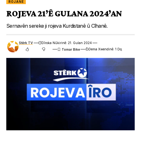
ROJANE
ROJEVA 21’Ê GULANA 2024’AN
Sernavên sereke ji rojeva Kurdistanê û Cîhanê.
Stêrk TV
Dîroka Nûkirinê: 21. Gulan 2024
Dema Xwendinê: 1 Dq.