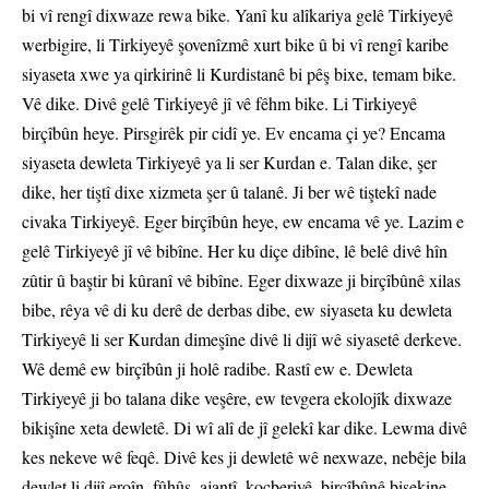
bi vî rengî dixwaze rewa bike. Yanî ku alîkariya gelê Tirkiyeyê
werbigire, li Tirkiyeyê şovenîzmê xurt bike û bi vî rengî karibe
siyaseta xwe ya qirkirinê li Kurdistanê bi pêş bixe, temam bike.
Vê dike. Divê gelê Tirkiyeyê jî vê fêhm bike. Li Tirkiyeyê
birçîbûn heye. Pirsgirêk pir cidî ye. Ev encama çi ye? Encama
siyaseta dewleta Tirkiyeyê ya li ser Kurdan e. Talan dike, şer
dike, her tiştî dixe xizmeta şer û talanê. Ji ber wê tiştekî nade
civaka Tirkiyeyê. Eger birçîbûn heye, ew encama vê ye. Lazim e
gelê Tirkiyeyê jî vê bibîne. Her ku diçe dibîne, lê belê divê hîn
zûtir û baştir bi kûranî vê bibîne. Eger dixwaze ji birçîbûnê xilas
bibe, rêya vê di ku derê de derbas dibe, ew siyaseta ku dewleta
Tirkiyeyê li ser Kurdan dimeşîne divê li dijî wê siyasetê derkeve.
Wê demê ew birçîbûn ji holê radibe. Rastî ew e. Dewleta
Tirkiyeyê ji bo talana dike veşêre, ew tevgera ekolojîk dixwaze
bikişîne xeta dewletê. Di wî alî de jî gelekî kar dike. Lewma divê
kes nekeve wê feqê. Divê kes ji dewletê wê nexwaze, nebêje bila
dewlet li dijî eroîn, fûhûş, ajantî, koçberiyê, birçîbûnê bisekine.