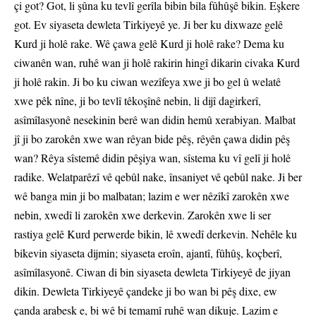
çi got? Got, li şûna ku tevlî gerîla bibin bila fûhûşê bikin. Eşkere
got. Ev siyaseta dewleta Tirkiyeyê ye. Ji ber ku dixwaze gelê
Kurd ji holê rake. Wê çawa gelê Kurd ji holê rake? Dema ku
ciwanên wan, ruhê wan ji holê rakirin hingî dikarin civaka Kurd
ji holê rakin. Ji bo ku ciwan wezîfeya xwe ji bo gel û welatê
xwe pêk nîne, ji bo tevlî têkoşînê nebin, li dijî dagirkerî,
asîmîlasyonê nesekinin berê wan didin hemû xerabiyan. Malbat
jî ji bo zarokên xwe wan rêyan bide pêş, rêyên çawa didin pêş
wan? Rêya sîstemê didin pêşiya wan, sîstema ku vî gelî ji holê
radike. Welatparêzî vê qebûl nake, însaniyet vê qebûl nake. Ji ber
wê banga min ji bo malbatan; lazim e wer nêzîkî zarokên xwe
nebin, xwedî li zarokên xwe derkevin. Zarokên xwe li ser
rastiya gelê Kurd perwerde bikin, lê xwedî derkevin. Nehêle ku
bikevin siyaseta dijmin; siyaseta eroîn, ajantî, fûhûş, koçberî,
asîmîlasyonê. Ciwan di bin siyaseta dewleta Tirkiyeyê de jiyan
dikin. Dewleta Tirkiyeyê çandeke ji bo wan bi pêş dixe, ew
çanda arabesk e, bi wê bi temamî ruhê wan dikuje. Lazim e