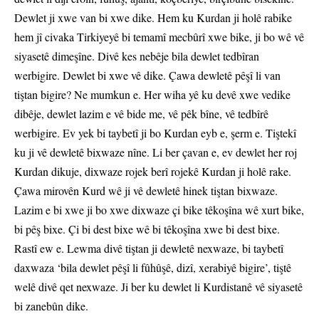
Dewlet ji xwe van bi xwe dike. Hem ku Kurdan ji holê rabike
hem jî civaka Tirkiyeyê bi temamî mecbûrî xwe bike, ji bo wê vê
siyasetê dimeşîne. Divê kes nebêje bila dewlet tedbîran
werbigire. Dewlet bi xwe vê dike. Çawa dewletê pêşî li van
tiştan bigire? Ne mumkun e. Her wiha yê ku devê xwe vedike
dibêje, dewlet lazim e vê bide me, vê pêk bîne, vê tedbîrê
werbigire. Ev yek bi taybetî ji bo Kurdan eyb e, şerm e. Tiştekî
ku ji vê dewletê bixwaze nîne. Li ber çavan e, ev dewlet her roj
Kurdan dikuje, dixwaze rojek berî rojekê Kurdan ji holê rake.
Çawa mirovên Kurd wê ji vê dewletê hinek tiştan bixwaze.
Lazim e bi xwe ji bo xwe dixwaze çi bike têkoşîna wê xurt bike,
bi pêş bixe. Çi bi dest bixe wê bi têkoşîna xwe bi dest bixe.
Rastî ew e. Lewma divê tiştan ji dewletê nexwaze, bi taybetî
daxwaza ‘bila dewlet pêşî li fûhûşê, dizî, xerabiyê bigire’, tiştê
welê divê qet nexwaze. Ji ber ku dewlet li Kurdistanê vê siyasetê
bi zanebûn dike.