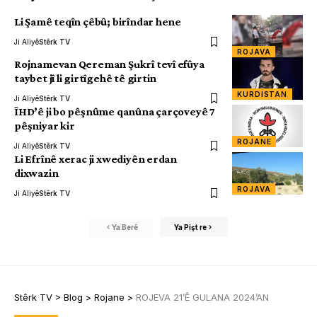
Li Şamê teqîn çêbû; birîndar hene
Ji Aliyê
Stêrk TV
ROJAVA
Rojnamevan Qereman Şukrî tevî efûya
taybet jî li girtîgehê tê girtin
KURDISTAN
Ji Aliyê
Stêrk TV
ÎHD’ê ji bo pêşnûme qanûna çarçoveyê 7
pêşniyar kir
ROJANE
Ji Aliyê
Stêrk TV
Li Efrînê xerac ji xwediyên erdan
dixwazin
ROJAVA
Ji Aliyê
Stêrk TV
Ya Berê
Ya Pişt re
Stêrk TV
>
Blog
>
Rojane
>
ROJEVA 21’Ê GULANA 2024’AN