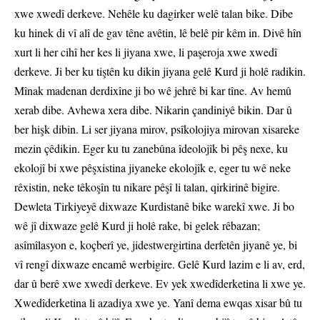
xwe xwedî derkeve. Nehêle ku dagirker welê talan bike. Dibe
ku hinek di vî alî de gav têne avêtin, lê belê pir kêm in. Divê hîn
xurt li her cihî her kes li jiyana xwe, li paşeroja xwe xwedî
derkeve. Ji ber ku tiştên ku dikin jiyana gelê Kurd ji holê radikin.
Mînak madenan derdixîne ji bo wê jehrê bi kar tîne. Av hemû
xerab dibe. Avhewa xera dibe. Nikarin çandiniyê bikin. Dar û
ber hişk dibin. Li ser jiyana mirov, psîkolojiya mirovan xisareke
mezin çêdikin. Eger ku tu zanebûna îdeolojîk bi pêş nexe, ku
ekolojî bi xwe pêşxistina jiyaneke ekolojîk e, eger tu wê neke
rêxistin, neke têkoşîn tu nikare pêşî li talan, qirkirinê bigire.
Dewleta Tirkiyeyê dixwaze Kurdistanê bike warekî xwe. Ji bo
wê jî dixwaze gelê Kurd ji holê rake, bi gelek rêbazan;
asîmîlasyon e, koçberî ye, jidestwergirtina derfetên jiyanê ye, bi
vî rengî dixwaze encamê werbigire. Gelê Kurd lazim e li av, erd,
dar û berê xwe xwedî derkeve. Ev yek xwedîderketina li xwe ye.
Xwedîderketina li azadiya xwe ye. Yanî dema ewqas xisar bû tu