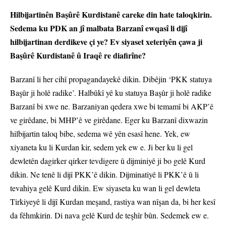
Hilbijartinên Başûrê Kurdistanê careke din hate taloqkirin.
Sedema ku PDK an jî malbata Barzanî ewqasî li dijî
hilbijartinan derdikeve çi ye? Ev siyaset xeteriyên çawa ji
Başûrê Kurdistanê û Iraqê re diafirîne?
Barzanî li her cihî propagandayekê dikin. Dibêjin ‘PKK statuya
Başûr ji holê radike’. Halbûkî yê ku statuya Başûr ji holê radike
Barzanî bi xwe ne. Barzaniyan qedera xwe bi temamî bi AKP’ê
ve girêdane, bi MHP’ê ve girêdane. Eger ku Barzanî dixwazin
hilbijartin taloq bibe, sedema wê yên esasî hene. Yek, ew
xiyaneta ku li Kurdan kir, sedem yek ew e. Ji ber ku li gel
dewletên dagirker qirker tevdigere û dijminiyê ji bo gelê Kurd
dikin. Ne tenê li dijî PKK’ê dikin. Dijminatiyê li PKK’ê û li
tevahiya gelê Kurd dikin. Ew siyaseta ku wan li gel dewleta
Tirkiyeyê li dijî Kurdan meşand, rastiya wan nîşan da, bi her kesî
da fêhmkirin. Di nava gelê Kurd de teşhîr bûn. Sedemek ew e.