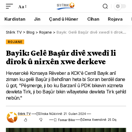
Aa
Kurdistan
Jin
Çand û Hûner
Cîhan
Rojava
Stêrk TV
>
Blog
>
Rojane
>
Bayik: Gelê Başûr divê xwedî li dîrok û nirxên xwe derkeve
ROJANE
Bayik: Gelê Başûr divê xwedî li
dîrok û nirxên xwe derkeve
Hevserokê Konseya Rêveber a KCK'ê Cemîl Bayik anî
ziman ku gelê Başûr ji Behdînan heta bi Soran berdêl dane
û got, "Pêşmerge, ji bo ku Barzanî û PDK bikevin xizmeta
dewleta Tirk, ji bo Başûr bikin wîlayeteke dewleta Tirk şehîd
nebûn."
Stêrk TV
Dîroka Nûkirinê: 21. Gulan 2024
Dema Xwendinê: 25 Dq.