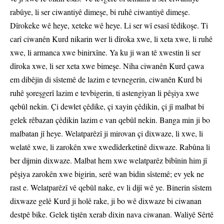
rabûye, li ser ciwantiyê dimeşe, bi ruhê ciwantiyê dimeşe.
Dîrokeke wê heye, xeteke wê heye. Li ser wî esasî têdikoşe. Ti
carî ciwanên Kurd nikarin wer li dîroka xwe, li xeta xwe, li ruhê
xwe, li armanca xwe binirxîne. Ya ku ji wan tê xwestin li ser
dîroka xwe, li ser xeta xwe bimeşe. Niha ciwanên Kurd çawa
em dibêjin di sîstemê de lazim e tevnegerin, ciwanên Kurd bi
ruhê şoreşgerî lazim e tevbigerin, ti astengiyan li pêşiya xwe
qebûl nekin. Çi dewlet çêdike, çi xayin çêdikin, çi jî malbat bi
gelek rêbazan çêdikin lazim e van qebûl nekin. Banga min ji bo
malbatan jî heye. Welatparêzî ji mirovan çi dixwaze, li xwe, li
welatê xwe, li zarokên xwe xwedîderketinê dixwaze. Rabûna li
ber dijmin dixwaze. Malbat hem xwe welatparêz bibînin him jî
pêşiya zarokên xwe bigirin, serê wan bidin sîstemê; ev yek ne
rast e. Welatparêzî vê qebûl nake, ev li dijî wê ye. Binerin sîstem
dixwaze gelê Kurd ji holê rake, ji bo wê dixwaze bi ciwanan
destpê bike. Gelek tiştên xerab dixin nava ciwanan. Waliyê Sêrtê