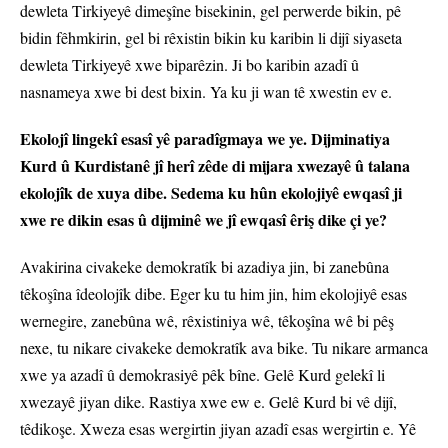
dewleta Tirkiyeyê dimeşîne bisekinin, gel perwerde bikin, pê
bidin fêhmkirin, gel bi rêxistin bikin ku karibin li dijî siyaseta
dewleta Tirkiyeyê xwe biparêzin. Ji bo karibin azadî û
nasnameya xwe bi dest bixin. Ya ku ji wan tê xwestin ev e.
Ekolojî lingekî esasî yê paradîgmaya we ye. Dijminatiya
Kurd û Kurdistanê jî herî zêde di mijara xwezayê û talana
ekolojîk de xuya dibe. Sedema ku hûn ekolojiyê ewqasî ji
xwe re dikin esas û dijminê we jî ewqasî êriş dike çi ye?
Avakirina civakeke demokratîk bi azadiya jin, bi zanebûna
têkoşîna îdeolojîk dibe. Eger ku tu him jin, him ekolojiyê esas
wernegire, zanebûna wê, rêxistiniya wê, têkoşîna wê bi pêş
nexe, tu nikare civakeke demokratîk ava bike. Tu nikare armanca
xwe ya azadî û demokrasiyê pêk bîne. Gelê Kurd gelekî li
xwezayê jiyan dike. Rastiya xwe ew e. Gelê Kurd bi vê dijî,
têdikoşe. Xweza esas wergirtin jiyan azadî esas wergirtin e. Yê