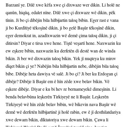
Barzanî ye. Dilê xwe kêfa xwe çi dixwaze wer dikin. Li holê ne
qanûn, hiqûq, edalet nîne. Dilê xwe çi dixwaze wê dikin, pêk
tînin. Ji bo çi dibêjin bila hilbijartin taloq bibin. Eger rast e vana
ji bo Kurdîtiyê têkoşînê dikin, ji bo gelê Başûr têkoşînê dikin,
eger demokrat in, azadîxwazin wê demê çima taloq dikin, ji çi
ditirsin? Diyar e tirsa xwe hene. Tiştê veşartî hene. Naxwazin ku
ew eşkere bibin, naxwazin ku derfetên di destê wan de winda
bikin. Ji ber wê dixwazin taloq bikin. Yek jî nuqteya ku mirov
dîqet bikin çi ye? Nabêjin bila hilbijartin nebe, dibêjin bila taloq
bibe. Dibêje heta dawiya vê salê. Ji bo çi? Ji ber ku Erdogan çi
dibêje? Dibêje li Başûr em ê hîn zêde xwe belav bikin. Vê
eşkere dibêje. Diyar e ku bi hev re bernameyekê dimeşînin. Li
benda belavbûna leşkerên Tirkiyeyê ne li Başûr. Leşkerên
Tirkiyeyê wê hîn zêde belav bibin, wê bikevin nava Başûr wê
demê wê derfetên hilbijartinê ji holê rabin, ew ê jî desthilatdariya
xwe dewam bikin, dîktatoriya xwe dewam bikin. Çawa li