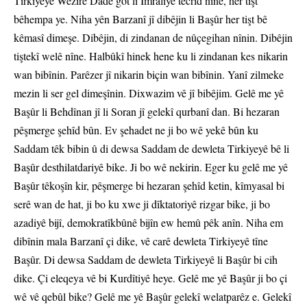
Tirkiyeyê Wezîrê Dadê got li Îmraliyê tecrîd nîne, her tişt
bêhempa ye. Niha yên Barzanî jî dibêjin li Başûr her tişt bê
kêmasî dimeşe. Dibêjin, di zindanan de nûçegihan nînin. Dibêjin
tiştekî welê nîne. Halbûkî hinek hene ku li zindanan kes nikarin
wan bibînin. Parêzer jî nikarin biçin wan bibînin. Yanî zilmeke
mezin li ser gel dimeşînin. Dixwazim vê jî bibêjim. Gelê me yê
Başûr li Behdînan jî li Soran jî gelekî qurbanî dan. Bi hezaran
pêşmerge şehîd bûn. Ev şehadet ne ji bo wê yekê bûn ku
Saddam têk bibin û di dewsa Saddam de dewleta Tirkiyeyê bê li
Başûr desthilatdariyê bike. Ji bo wê nekirin. Eger ku gelê me yê
Başûr têkoşîn kir, pêşmerge bi hezaran şehîd ketin, kîmyasal bi
serê wan de hat, ji bo ku xwe ji dîktatoriyê rizgar bike, ji bo
azadiyê bijî, demokratîkbûnê bijîn ew hemû pêk anîn. Niha em
dibînin mala Barzanî çi dike, vê carê dewleta Tirkiyeyê tîne
Başûr. Di dewsa Saddam de dewleta Tirkiyeyê li Başûr bi cih
dike. Çi eleqeya vê bi Kurdîtiyê heye. Gelê me yê Başûr ji bo çi
wê vê qebûl bike? Gelê me yê Başûr gelekî welatparêz e. Gelekî