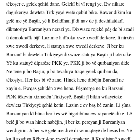
têkoşer e, gelek şehîd dane. Gelekî bi vî rengî ye. Ew nikare
dagirkeriya dewleta Tirkiyeyê welê qebûl bike. Bawer dikim ku
gelê me yê Başûr, yê li Behdînan jî di nav de ji desthilatdarî,
dîktatoriya Barzaniyan nerazî ye. Dixwaze rojekê pêş de bi azadî
û demokratîk bijî. Lazim e li dîroka xwe xwedî derkeve, li nirxên
xwe xwedî derkeve, li statuya xwe xwedî derkeve. Ji ber ku
Barzanî bi dewleta Tirkiyeyê dixwaze statuya Başûr ji holê rake.
Yê ku statuyê diparêze PKK ye. PKK ji bo vê qurbaniyan dide.
Ne tenê ji bo Başûr, ji bo tevahiya Iraqê gelek qurban da,
têkoşiya. Her kes bi vê zane. Hinek hene dibêjin Barzanî ne
xayîn e. Ewqas şehîdên xwe hene. Pêşmerge ne ku Barzanî,
PDK têkevin xizmetên Tirkiyeyê, Başûr jî bikin wîlayeteke
dewleta Tirkiyeyê şehîd ketin. Lazim e ev baş bê zanîn. Li şûna
Barzaniyan kî bûna her kes wê bigotibûna ew xiyanetê dike. Lê
belê ji bo wan hinek nabêjin, ji ber ku pereyan ji Barzaniyan
werdigirin. Ji ber wê gelê me divê di vê nuqteyê de hesas be. Yê
ku li azadiya Rêber Apo xwedî dernakeve, li Kurdistanê xwedî