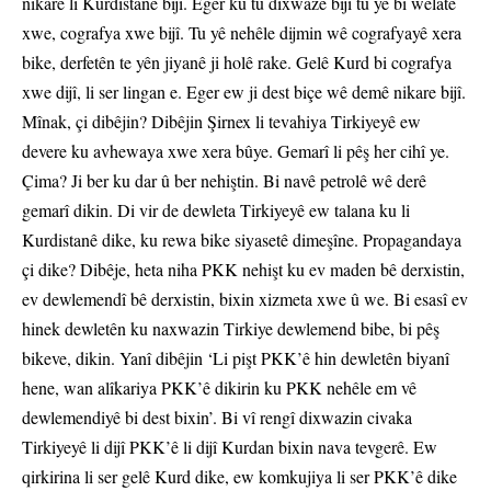
nikare li Kurdistanê bijî. Eger ku tu dixwaze bijî tu yê bi welatê
xwe, cografya xwe bijî. Tu yê nehêle dijmin wê cografyayê xera
bike, derfetên te yên jiyanê ji holê rake. Gelê Kurd bi cografya
xwe dijî, li ser lingan e. Eger ew ji dest biçe wê demê nikare bijî.
Mînak, çi dibêjin? Dibêjin Şirnex li tevahiya Tirkiyeyê ew
devere ku avhewaya xwe xera bûye. Gemarî li pêş her cihî ye.
Çima? Ji ber ku dar û ber nehiştin. Bi navê petrolê wê derê
gemarî dikin. Di vir de dewleta Tirkiyeyê ew talana ku li
Kurdistanê dike, ku rewa bike siyasetê dimeşîne. Propagandaya
çi dike? Dibêje, heta niha PKK nehişt ku ev maden bê derxistin,
ev dewlemendî bê derxistin, bixin xizmeta xwe û we. Bi esasî ev
hinek dewletên ku naxwazin Tirkiye dewlemend bibe, bi pêş
bikeve, dikin. Yanî dibêjin ‘Li pişt PKK’ê hin dewletên biyanî
hene, wan alîkariya PKK’ê dikirin ku PKK nehêle em vê
dewlemendiyê bi dest bixin’. Bi vî rengî dixwazin civaka
Tirkiyeyê li dijî PKK’ê li dijî Kurdan bixin nava tevgerê. Ew
qirkirina li ser gelê Kurd dike, ew komkujiya li ser PKK’ê dike