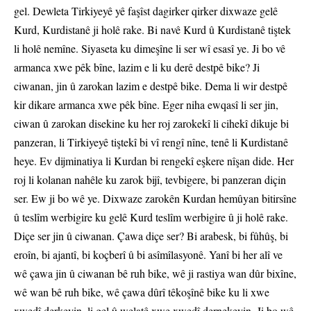
gel. Dewleta Tirkiyeyê yê faşîst dagirker qirker dixwaze gelê
Kurd, Kurdistanê ji holê rake. Bi navê Kurd û Kurdistanê tiştek
li holê nemîne. Siyaseta ku dimeşîne li ser wî esasî ye. Ji bo vê
armanca xwe pêk bîne, lazim e li ku derê destpê bike? Ji
ciwanan, jin û zarokan lazim e destpê bike. Dema li wir destpê
kir dikare armanca xwe pêk bîne. Eger niha ewqasî li ser jin,
ciwan û zarokan disekine ku her roj zarokekî li cihekî dikuje bi
panzeran, li Tirkiyeyê tiştekî bi vî rengî nîne, tenê li Kurdistanê
heye. Ev dijminatiya li Kurdan bi rengekî eşkere nîşan dide. Her
roj li kolanan nahêle ku zarok bijî, tevbigere, bi panzeran diçin
ser. Ew ji bo wê ye. Dixwaze zarokên Kurdan hemûyan bitirsîne
û teslîm werbigire ku gelê Kurd teslîm werbigire û ji holê rake.
Diçe ser jin û ciwanan. Çawa diçe ser? Bi arabesk, bi fûhûş, bi
eroîn, bi ajantî, bi koçberî û bi asîmîlasyonê. Yanî bi her alî ve
wê çawa jin û ciwanan bê ruh bike, wê ji rastiya wan dûr bixîne,
wê wan bê ruh bike, wê çawa dûrî têkoşînê bike ku li xwe
xwedî derkevin, li gel û welatê xwe xwedî dernekevin. Ji bo wê