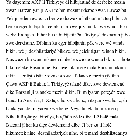
Ya duyemîn; AKP li Tirkiyeyê di hilbijartinê de derbeke mezin
xwar. Barzaniyan ji AKP’ê hîn mezintir derbe xwar. Lawaz bû.
Yek jî sedem ew e. Ji ber wê dixwazin hilbijartin taloq bibin. Ji
ber ku eger hilbijartin çêbibin, bi xwe jî zanin ku wê winda bikin
weke Erdogan. Ji ber ku di hilbijartinên Tirkiyeyê de encam ji bo
xwe derxistine. Dibînin ku eger hilbijartin pêk were wê winda
bikin, wê ji desthilatdariyê bikeve, wê gelek tiştan winda bikin.
Naxwazin ku wan îmkanên di destê xwe de winda bikin. Li holê
hikumeteke Başûr nîne. Bi navê hikumetê mala Barzanî hikum
dikin. Her tişt xistine xizmeta xwe. Talaneke mezin çêdikin.
Çawa AKP li Bakur, li Tirkiyeyê talanê dike, xwe dewlemend
dike Barzanî jî talaneke mezin dikin. Bi milyaran pereyên xwe
hene. Li Amerîka, li Xalîç cihê xwe hene, vîlayên xwe hene, di
bankayan de milyarên xwe hene. Vêya hinekî tînin zimên jî.
Niha li Başûr gel birçî ye, birçîbûn zêde dibe. Lê belê mala
Barzanî jî her ku diçe dewlemend dibe. Ji ber ku li holê
hikumetek nîne, desthilatdariyek nîne, bi temamî desthilatdariya