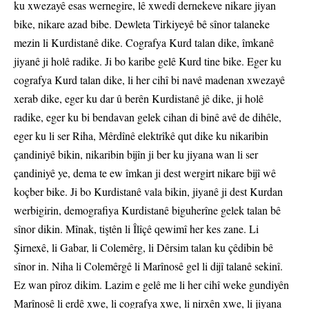
ku xwezayê esas wernegire, lê xwedî dernekeve nikare jiyan
bike, nikare azad bibe. Dewleta Tirkiyeyê bê sînor talaneke
mezin li Kurdistanê dike. Cografya Kurd talan dike, îmkanê
jiyanê ji holê radike. Ji bo karibe gelê Kurd tine bike. Eger ku
cografya Kurd talan dike, li her cihî bi navê madenan xwezayê
xerab dike, eger ku dar û berên Kurdistanê jê dike, ji holê
radike, eger ku bi bendavan gelek cihan di binê avê de dihêle,
eger ku li ser Riha, Mêrdînê elektrîkê qut dike ku nikaribin
çandiniyê bikin, nikaribin bijîn ji ber ku jiyana wan li ser
çandiniyê ye, dema te ew îmkan ji dest wergirt nikare bijî wê
koçber bike. Ji bo Kurdistanê vala bikin, jiyanê ji dest Kurdan
werbigirin, demografiya Kurdistanê biguherîne gelek talan bê
sînor dikin. Mînak, tiştên li Îlîçê qewimî her kes zane. Li
Şirnexê, li Gabar, li Colemêrg, li Dêrsim talan ku çêdibin bê
sînor in. Niha li Colemêrgê li Marînosê gel li dijî talanê sekinî.
Ez wan pîroz dikim. Lazim e gelê me li her cihî weke gundiyên
Marînosê li erdê xwe, li cografya xwe, li nirxên xwe, li jiyana