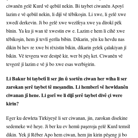
ciwanên gelê Kurd vê qebûl nekin. Bi taybet ciwanên Apoyî
lazim e vê qebûl nekin, li dijî vê têbikoşin. Li xwe, li gelê xwe
xwedî derkevin. Ji bo gelê xwe wezîfeya xwe ya dîrokî pêk
bînin. Ya ku ji wan tê xwestin ew e. Lazim e hem li cihê xwe
têbikoşin, hem jî tevlî gerîla bibin. Dikarin, yên ku hevdu nas
dikin bi hev re xwe bi rêxistin bikin, dikarin gelek çalakiyan jî
bikin. Vê tevgera wer destpê kir, wer bi pêş ket. Ciwanên vê
tevgerê jî lazim e vê ji bo xwe esas werbigirin.
Li Bakur bi taybetî li ser jin û xortên ciwan her wiha li ser
zarokan şerê taybet tê meşandin. Li hemberî vê hewldanên
ciwanan jî hene. Li gorî we li dijî şerê taybet divê çi were
kirin?
Eger ku dewleta Tirkiyeyê li ser ciwanan, jin, zarokan disekine
sedemeke wê heye. Ji ber ku ev hemû paşeroja gelê Kurd temsîl
dikin. Yek jî Rêber Apo hem ciwan, hem jin kirin pêşeng ji bo