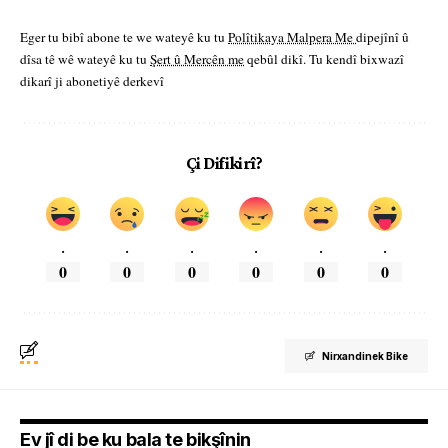
Eger tu bibî abone te we wateyê ku tu
Polîtikaya Malpera Me
dipejînî û
dîsa tê wê wateyê ku tu
Şert û Mercên me
qebûl dikî. Tu kendî bixwazî
dikarî ji abonetiyê derkevî
Çi Difikirî?
.
.
.
.
.
.
0
0
0
0
0
0
Nirxandinek Bike
Ev jî di be ku bala te bikşînin