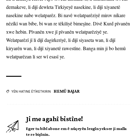
dernakeve, li dijî dewleta Tirkiyeyê nasekine, li dijî xiyanetê
nasekine nabe welatparêz. Bi navê welatparêziyê mirov nikare
nêzîkî wan bibe, bi wan re têkiliyê bimeşîne. Divê Kurd pîvanên
xwe hebin. Pîvanên xwe jî pîvanên welatparêziyê ye.
Welatparêzî jî li dijî dagirkeriyê, li dijî siyaseta wan, li dijî
kiryarên wan, li dijî xiyanetê rawestîne. Banga min ji bo hemû
welatparêzan li ser wî esasî ye.
HEMÛ BAJAR
YÊN HATINE ÊTÎKETKIRIN
Ji me agahî bistîne!
Eger tu bibî abone em ê nûçeyên lezgîn yekser ji maîla
te re bişînin.