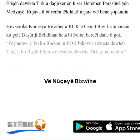
Êrîşên dewleta Tirk a dagirker ên li ser Herêmên Parastinê yên
Medyayê, Rojava û bûyerên têkildarî mijarê wê bêne şopandin.
Hevserokê Konseya Rêveber a KCK’ê Cemîl Bayik anî ziman
ku gelê Başûr ji Behdînan heta bi Soran berdêl dane û got,
“Pêşmerge, ji bo ku Barzanî û PDK bikevin xizmeta dewleta
Tirk, ji bo Başûr bikin wîlayeteke dewleta Tirk şehîd nebûn.”
PDK ku di rêveçûna dîrokî de ji aliyê rol û pozîsyona xwe ve ti
guhertin nekir, ji xwe re kiriye armanca bingehîn ku bi rêya
Vê Nûçeyê Bixwîne
saziyên xwe yên medyayê êrîşî Tevgera Azadiyê ya Kurdistanê
bike. Nivîsa Ararat Aram…
Evîn, evîndara Kurdistana azad! Meşa te ya azadiyê te ber bi
çiyayên Kurdistanê ve bir. Te navê Hebûn Argeş li xwe kir. Te
dixwest hebûna te bibe azadiya Kurdistanê û her tim azad bijî.
Gerîlayên ciwan ên YJA Starê diyar kirin ku Rêberê Gelê Kurd