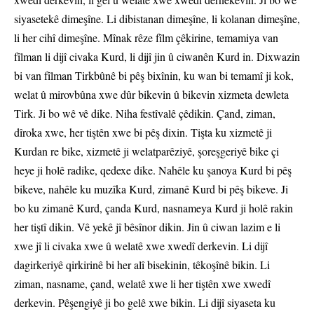
siyasetekê dimeşîne. Li dibistanan dimeşîne, li kolanan dimeşîne,
li her cihî dimeşîne. Mînak rêze fîlm çêkirine, temamiya van
fîlman li dijî civaka Kurd, li dijî jin û ciwanên Kurd in. Dixwazin
bi van fîlman Tirkbûnê bi pêş bixînin, ku wan bi temamî ji kok,
welat û mirovbûna xwe dûr bikevin û bikevin xizmeta dewleta
Tirk. Ji bo wê vê dike. Niha festîvalê çêdikin. Çand, ziman,
dîroka xwe, her tiştên xwe bi pêş dixin. Tişta ku xizmetê ji
Kurdan re bike, xizmetê ji welatparêziyê, şoreşgeriyê bike çi
heye ji holê radike, qedexe dike. Nahêle ku şanoya Kurd bi pêş
bikeve, nahêle ku muzîka Kurd, zimanê Kurd bi pêş bikeve. Ji
bo ku zimanê Kurd, çanda Kurd, nasnameya Kurd ji holê rakin
her tiştî dikin. Vê yekê jî bêsînor dikin. Jin û ciwan lazim e li
xwe jî li civaka xwe û welatê xwe xwedî derkevin. Li dijî
dagirkeriyê qirkirinê bi her alî bisekinin, têkoşînê bikin. Li
ziman, nasname, çand, welatê xwe li her tiştên xwe xwedî
derkevin. Pêşengiyê ji bo gelê xwe bikin. Li dijî siyaseta ku