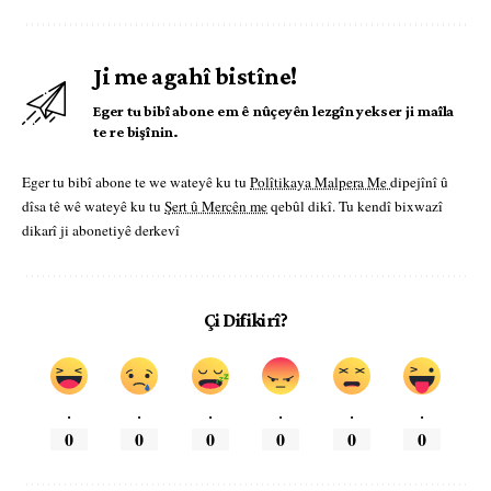
Ji me agahî bistîne!
Eger tu bibî abone em ê nûçeyên lezgîn yekser ji maîla
te re bişînin.
Eger tu bibî abone te we wateyê ku tu
Polîtikaya Malpera Me
dipejînî û
dîsa tê wê wateyê ku tu
Şert û Mercên me
qebûl dikî. Tu kendî bixwazî
dikarî ji abonetiyê derkevî
Çi Difikirî?
.
.
.
.
.
.
0
0
0
0
0
0