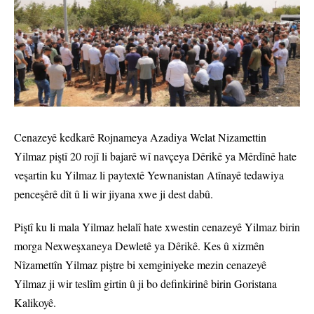
Cenazeyê kedkarê Rojnameya Azadiya Welat Nizamettin
Yilmaz piştî 20 rojî li bajarê wî navçeya Dêrikê ya Mêrdînê hate
veşartin ku Yilmaz li paytextê Yewnanistan Atînayê tedawiya
penceşêrê dît û li wir jiyana xwe ji dest dabû.
Piştî ku li mala Yilmaz helalî hate xwestin cenazeyê Yilmaz birin
morga Nexweşxaneya Dewletê ya Dêrikê. Kes û xizmên
Nîzamettîn Yilmaz piştre bi xemginiyeke mezin cenazeyê
Yilmaz ji wir teslîm girtin û ji bo definkirinê birin Goristana
Kalikoyê.