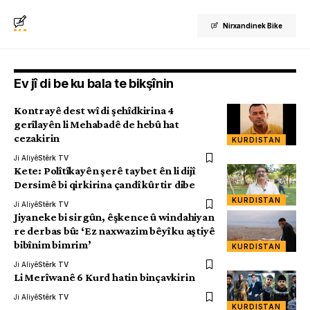
Nirxandinek Bike
Ev jî di be ku bala te bikşînin
Kontrayê dest wî di şehîdkirina 4
gerîlayên li Mehabadê de hebû hat
cezakirin
KURDISTAN
Ji Aliyê
Stêrk TV
Kete: Polîtîkayên şerê taybet ên li dijî
Dersimê bi qirkirina çandî kûrtir dibe
KURDISTAN
Ji Aliyê
Stêrk TV
Jiyaneke bi sirgûn, êşkence û windahiyan
re derbas bû: ‘Ez naxwazim bêyî ku aştiyê
bibînim bimrim’
KURDISTAN
Ji Aliyê
Stêrk TV
Li Merîwanê 6 Kurd hatin binçavkirin
Ji Aliyê
Stêrk TV
KURDISTAN