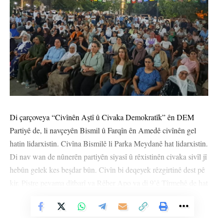
Di çarçoveya “Civînên Aştî û Civaka Demokratîk” ên DEM
Partiyê de, li navçeyên Bismil û Farqîn ên Amedê civînên gel
hatin lidarxistin. Civîna Bismilê li Parka Meydanê hat lidarxistin.
Di nav wan de nûnerên partiyên siyasî û rêxistinên civaka sivîl jî
hebûn gelek kes beşdar bûn. Civîn bi deqeyek rêzgirtinê dest pê
kir. Piştre peyama dîtbarî ya Rêber Apo ya di 9’ê Tîrmehê de hat
weşandin û dîmenê Koma Aştî û Civaka Demokratîk a ku di
Vê Nûçeyê Bixwîne
11’ê Tîrmehê de şewitandina çekan hatin pêşandan.