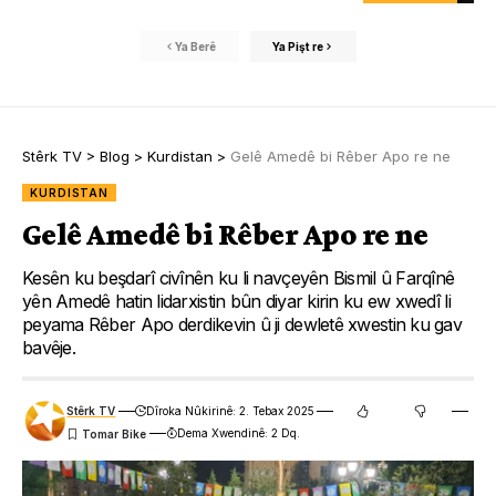
Ya Berê
Ya Pişt re
Stêrk TV
>
Blog
>
Kurdistan
>
Gelê Amedê bi Rêber Apo re ne
KURDISTAN
Gelê Amedê bi Rêber Apo re ne
Kesên ku beşdarî civînên ku li navçeyên Bismil û Farqînê
yên Amedê hatin lidarxistin bûn diyar kirin ku ew xwedî li
peyama Rêber Apo derdikevin û ji dewletê xwestin ku gav
bavêje.
Stêrk TV
Dîroka Nûkirinê: 2. Tebax 2025
Dema Xwendinê: 2 Dq.