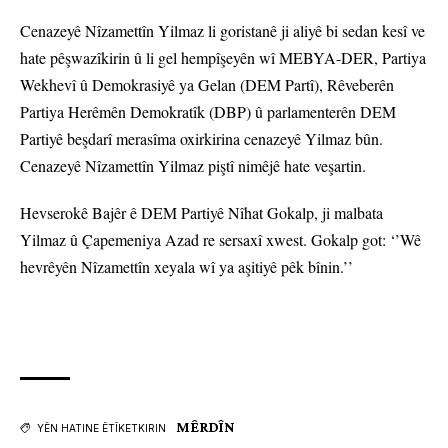
Cenazeyê Nîzamettîn Yilmaz li goristanê ji aliyê bi sedan kesî ve
hate pêşwazîkirin û li gel hempîşeyên wî MEBYA-DER, Partiya
Wekhevî û Demokrasiyê ya Gelan (DEM Partî), Rêveberên
Partiya Herêmên Demokratîk (DBP) û parlamenterên DEM
Partiyê beşdarî merasîma oxirkirina cenazeyê Yilmaz bûn.
Cenazeyê Nîzamettîn Yilmaz piştî nimêjê hate veşartin.
Hevserokê Bajêr ê DEM Partiyê Nîhat Gokalp, ji malbata
Yilmaz û Çapemeniya Azad re sersaxî xwest. Gokalp got: ‘’Wê
hevrêyên Nîzamettîn xeyala wî ya aşitiyê pêk bînin.’’
MÊRDÎN
YÊN HATINE ÊTÎKETKIRIN