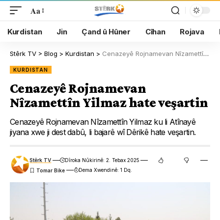
Aa
Kurdistan
Jin
Çand û Hûner
Cîhan
Rojava
Stêrk TV
>
Blog
>
Kurdistan
>
Cenazeyê Rojnamevan Nîzamettîn Yilmaz hate veşartin
KURDISTAN
Cenazeyê Rojnamevan
Nîzamettîn Yilmaz hate veşartin
Cenazeyê Rojnamevan Nîzamettîn Yilmaz ku li Atînayê
jiyana xwe ji dest dabû, li bajarê wî Dêrikê hate veşartin.
Stêrk TV
Dîroka Nûkirinê: 2. Tebax 2025
Dema Xwendinê: 1 Dq.