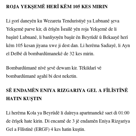
ROJA YEKŞEMÊ HERÎ KÊM 105 KES MIRIN
Li gorî daneyên ku Wezareta Tenduristiyê ya Lubnanê şeva
Yekşemê parve kir, di êrîşên Îsraîlê yên roja Yekşemê de li
başûrê Lubnanê, li banliyoyên başûr ên Beyrûdê û Bekaayê herî
kêm 105 kesan jiyana xwe ji dest dan. Li herêma Sadiayê, li Ayn
el Delbê di bombardûmanekê de 32 kes mirin.
Bombardûmanê nîvê şevê dewam kir. Têkildarî vê
bombardûmanê agahî bi dest neketin.
SÊ ENDAMÊN ENIYA RIZGARIYA GEL A FÎLÎSTÎNÊ
HATIN KUŞTIN
Li herêma Kola ya Beyrûdê li daîreya apartmanekê saet di 01:00
de êrîşek hate kirin. Di encamê de 3 jê endamên Eniya Rizgariya
Gel a Fîlîstînê (ERGF) 4 kes hatin kuştin.