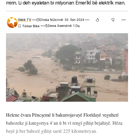
mirin. Li deh eyaletan bi milyonan Emerîkî bê elektrîk man.
Stêrk TV
Dîroka Nûkirinê: 30. Îlon 2024
Dema Xwendinê: 1 Dq.
Helene êvara Pêncşemê li bakurrojavayê Florîdayê veguherî
bahozeke ji kategoriya 4’an û bi vî rengî gihîşt bejahiyê. Hêza
bayê ji ber bahozê gihîşt saetê 225 kîlometreyan.