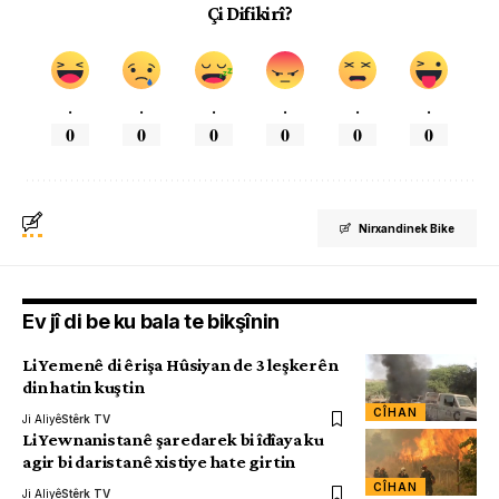
Çi Difikirî?
.
.
.
.
.
.
0
0
0
0
0
0
Nirxandinek Bike
Ev jî di be ku bala te bikşînin
Li Yemenê di êrişa Hûsiyan de 3 leşkerên
din hatin kuştin
CÎHAN
Ji Aliyê
Stêrk TV
Li Yewnanistanê şaredarek bi îdîaya ku
agir bi daristanê xistiye hate girtin
CÎHAN
Ji Aliyê
Stêrk TV