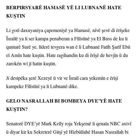
BERPIRSYARÊ HAMASÊ YÊ LI LUBNANÊ HATE
KUŞTIN
Li gorî daxuyaniya çapemeniyê ya Hamasê, nîvê şevê di êrîşeke
Îsraîlê ya li ser kampa penaberan a Fîlîstînê ya El Buss de ku li
quntarê Surê ye, lîderê tevgera wan ê li Lubnanê Fatîh Şarîf Ebû
el Amîn hate kuştin. Hate ragihandin ku di êrîşê de hevjîn û du
zarokên wî jî hatin kuştin.
Ji destpêka şerê Xezeyê û vir ve Îsraîl cara yekemîn e êrîşî
kampeke Fîlîstînî ya li Lubnanê dike.
GELO NASRALLAH BI BOMBEYA DYE’YÊ HATE
KUŞTIN?
Senatorê DYE’yê Mark Kelly roja Yekşemê li qenala NBC axivî
û diyar kir ku Sekreterê Gitşî yê Hîzbûllahê Hasan Nasrallah bi