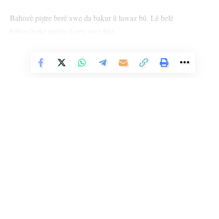
Bahozê piştre berê xwe da bakur û lawaz bû. Lê belê
hilweşîneke mezin li pey xwe hişt.
Li Carolina Başûr herî kêm 25 kes, li Georgiayê 17 kes, li
Vê Nûçeyê Bixwîne
Floridayê 11 kes, li Carolina Bakur herî kêm 37 kes, li
Tennesseeyê du kes, li Virginiayê kesekî jiyana xwe ji dest dan.
Li Alabama, Florida, Georgia, Carolina Bakur, Carolina Başûr û
Tennesseeyê rewşa lezgîn a federal hate ragihandin.
Li gorî malpera şopandinê ya poweroutage.us, êvara Şemiyê ji
Floridayê heta bi başûrrojhilatê Indianayê li deh eyaletan 2,7
Li Ser Şopa Heqîqetê
milyon mirov bê elektrîk man.
Stêrk TV ji sala 2009an ve di warên siyasî, civakî, çandî û hunerî de
weşanê dike. Bi nêrîna azadiya jinê û avakirina civakeke demokratîk,
Waliyê Carolina Bakur Roy Cooper êvara Înê daxuyaniyek da
Stêrk TV xebatên civakî, çandî, hunerî, dîrokî, aborî û yên jîngehê
dimeşîne. Di çarçoveya parastin û pêşxistina çand û zimanê Kurdî de, bi
çapemeniyê û got, “Ji bo herêmên li rojavayê Carolina Bakur
zaravayên Kurmancî, Soranî, Kirmanckî û Hewramî nûçe û bernameyên
yek ji bahozên herî giran ên dîroka nûjen e.”