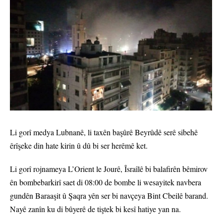
Li gorî medya Lubnanê, li taxên başûrê Beyrûdê serê sibehê
êrîşeke din hate kirin û dû bi ser herêmê ket.
Li gorî rojnameya L’Orient le Jourê, Îsraîlê bi balafirên bêmirov
ên bombebarkirî saet di 08:00 de bombe li wesayitek navbera
gundên Baraaşit û Şaqra yên ser bi navçeya Bint Cbeilê barand.
Nayê zanîn ku di bûyerê de tiştek bi kesî hatiye yan na.