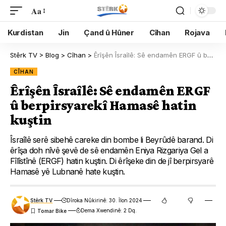
Aa
Kurdistan
Jin
Çand û Hûner
Cîhan
Rojava
Stêrk TV
>
Blog
>
Cîhan
>
Êrîşên Îsraîlê: Sê endamên ERGF û berpirsyarekî Hamasê hatin kuştin
CÎHAN
Êrîşên Îsraîlê: Sê endamên ERGF
û berpirsyarekî Hamasê hatin
kuştin
Îsraîlê serê sibehê careke din bombe li Beyrûdê barand. Di
êrîşa doh nîvê şevê de sê endamên Eniya Rizgariya Gel a
Fîlîstînê (ERGF) hatin kuştin. Di êrîşeke din de jî berpirsyarê
Hamasê yê Lubnanê hate kuştin.
Stêrk TV
Dîroka Nûkirinê: 30. Îlon 2024
Dema Xwendinê: 2 Dq.