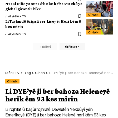
NY: El Niño ya xurt dibe ku krîza xurekê ya
global girantir bike
CÎHAN
Ji Aliyê
Stêrk TV
Li Taylandê êrişa li ser Lîseyê: Herî kêm 8
kes mirin
CÎHAN
Ji Aliyê
Stêrk TV
Ya Berê
Ya Pişt re
Stêrk TV
>
Blog
>
Cîhan
>
Li DYE’yê ji ber bahoza Heleneyê herîk êm 93 kes mirin
CÎHAN
Li DYE’yê ji ber bahoza Heleneyê
herîk êm 93 kes mirin
Li rojhilat û başûrrojhilatê Dewletên Yekbûyî yên
Emerîkayê (DYE) ji ber bahoza Helenê herî kêm 93 kes