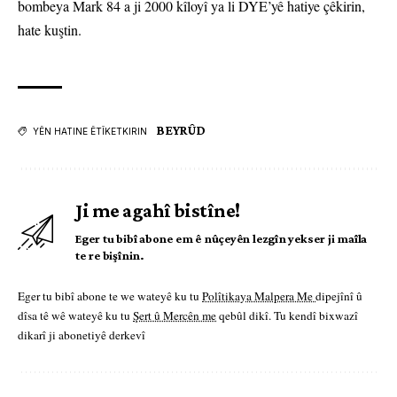
bombeya Mark 84 a ji 2000 kîloyî ya li DYE’yê hatiye çêkirin,
hate kuştin.
BEYRÛD
YÊN HATINE ÊTÎKETKIRIN
Ji me agahî bistîne!
Eger tu bibî abone em ê nûçeyên lezgîn yekser ji maîla
te re bişînin.
Eger tu bibî abone te we wateyê ku tu
Polîtikaya Malpera Me
dipejînî û
dîsa tê wê wateyê ku tu
Şert û Mercên me
qebûl dikî. Tu kendî bixwazî
dikarî ji abonetiyê derkevî