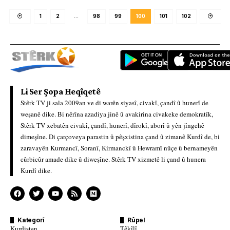
1
2
…
98
99
100
101
102
Li Ser Şopa Heqîqetê
Stêrk TV ji sala 2009an ve di warên siyasî, civakî, çandî û hunerî de
weşanê dike. Bi nêrîna azadiya jinê û avakirina civakeke demokratîk,
Stêrk TV xebatên civakî, çandî, hunerî, dîrokî, aborî û yên jîngehê
dimeşîne. Di çarçoveya parastin û pêşxistina çand û zimanê Kurdî de, bi
zaravayên Kurmancî, Soranî, Kirmanckî û Hewramî nûçe û bernameyên
cûrbicûr amade dike û diweşîne. Stêrk TV xizmetê li çand û hunera
Kurdî dike.
Kategorî
Rûpel
Kurdistan
Têkîlî