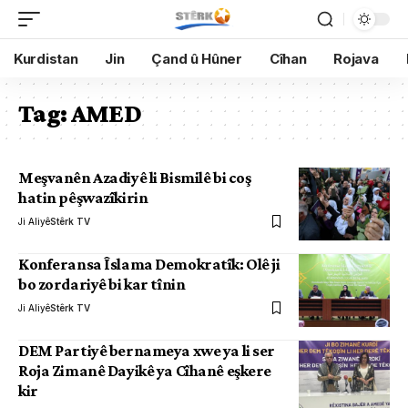
Kurdistan
Jin
Çand û Hûner
Cîhan
Rojava
Tag:
AMED
Meşvanên Azadiyê li Bismilê bi coş
hatin pêşwazîkirin
Ji Aliyê
Stêrk TV
Konferansa Îslama Demokratîk: Olê ji
bo zordariyê bi kar tînin
Ji Aliyê
Stêrk TV
DEM Partiyê bernameya xwe ya li ser
Roja Zimanê Dayikê ya Cîhanê eşkere
kir