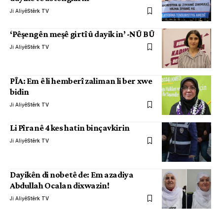
Ji Aliyê
Stêrk TV
‘Pêşengên meşê girtî û dayik in’ -NÛ BÛ
Ji Aliyê
Stêrk TV
PÎA: Em ê li hemberî zaliman li ber xwe
bidin
Ji Aliyê
Stêrk TV
Li Pîranê 4 kes hatin binçavkirin
Ji Aliyê
Stêrk TV
Dayikên di nobetê de: Em azadiya
Abdullah Ocalan dixwazin!
Ji Aliyê
Stêrk TV