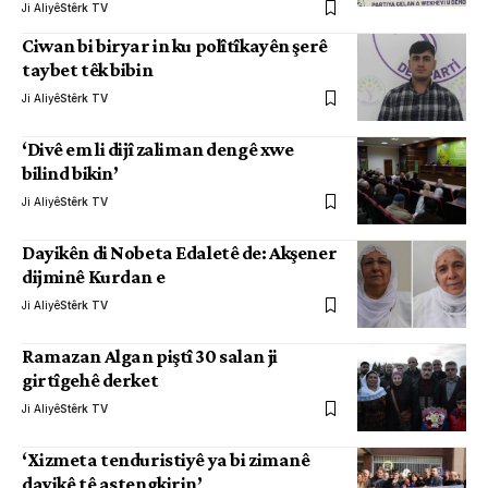
Ji Aliyê
Stêrk TV
Ciwan bi biryar in ku polîtîkayên şerê
taybet têk bibin
Ji Aliyê
Stêrk TV
‘Divê em li dijî zaliman dengê xwe
bilind bikin’
Ji Aliyê
Stêrk TV
Dayikên di Nobeta Edaletê de: Akşener
dijminê Kurdan e
Ji Aliyê
Stêrk TV
Ramazan Algan piştî 30 salan ji
girtîgehê derket
Ji Aliyê
Stêrk TV
‘Xizmeta tenduristiyê ya bi zimanê
dayikê tê astengkirin’