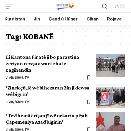
Kurdistan
Jin
Çand û Hûner
Cîhan
Rojava
Tag:
KOBANÊ
Li Kantona Firatê ji bo parastina
zeviyan rewşa awarte hate
ragihandin
Ji Aliyê
Stêrk TV
‘Zînek çû, lê wê bi hezaran Zîn jî dewsa
wê bigrin’
Ji Aliyê
Stêrk TV
‘Tevî hemû êrîşan jî wê nekarin pêşî li
Çapemeniya Azad bigirin’
Ji Aliyê
Stêrk TV