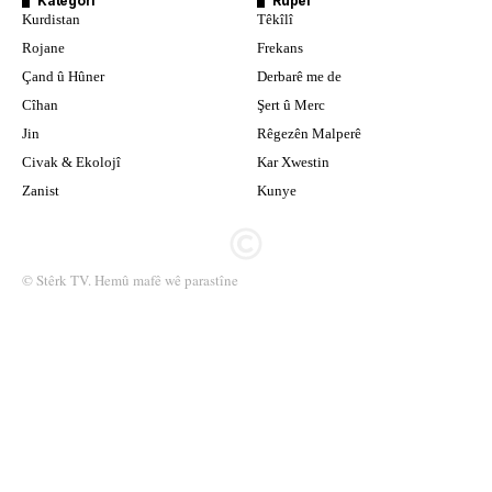
Kategorî
Rûpel
Kurdistan
Têkîlî
Rojane
Frekans
Çand û Hûner
Derbarê me de
Cîhan
Şert û Merc
Jin
Rêgezên Malperê
Civak & Ekolojî
Kar Xwestin
Zanist
Kunye
© Stêrk TV. Hemû mafê wê parastîne