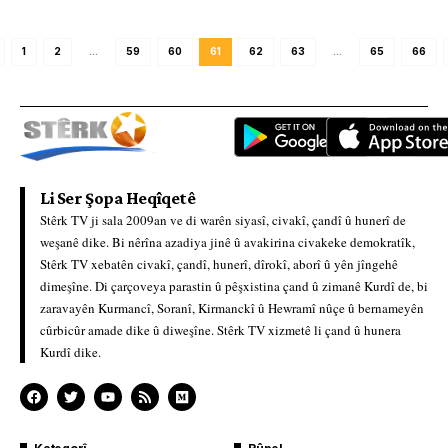
1
2
…
59
60
61
62
63
…
65
66
Li Ser Şopa Heqîqetê
Stêrk TV ji sala 2009an ve di warên siyasî, civakî, çandî û hunerî de
weşanê dike. Bi nêrîna azadiya jinê û avakirina civakeke demokratîk,
Stêrk TV xebatên civakî, çandî, hunerî, dîrokî, aborî û yên jîngehê
dimeşîne. Di çarçoveya parastin û pêşxistina çand û zimanê Kurdî de, bi
zaravayên Kurmancî, Soranî, Kirmanckî û Hewramî nûçe û bernameyên
cûrbicûr amade dike û diweşîne. Stêrk TV xizmetê li çand û hunera
Kurdî dike.