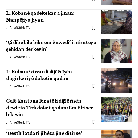
Li Kobanê qadeke kar a jinan:
Nanpêjiya Jiyan
Ji Aliyê
Stêrk TV
‘Çi dibe bila bibe em ê xwedî li mîrateya
şehîdan derkevin’
Ji Aliyê
Stêrk TV
Li Kobanê ciwan li dijî êrîşên
dagirkeriyê daketin qadan
Ji Aliyê
Stêrk TV
Gelê Kantona Firatê li dijî êrîşên
dewleta Tirk daket qadan: Em ê bi ser
bikevin
Ji Aliyê
Stêrk TV
‘Desthilatdarî ji hêza jinê ditirse’