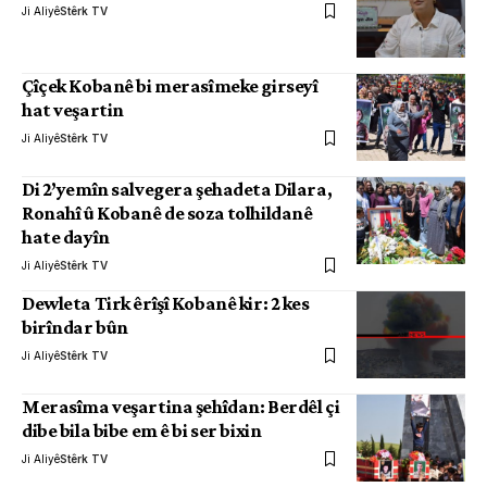
Ji Aliyê
Stêrk TV
Çîçek Kobanê bi merasîmeke girseyî
hat veşartin
Ji Aliyê
Stêrk TV
Di 2’yemîn salvegera şehadeta Dilara,
Ronahî û Kobanê de soza tolhildanê
hate dayîn
Ji Aliyê
Stêrk TV
Dewleta Tirk êrîşî Kobanê kir: 2 kes
birîndar bûn
Ji Aliyê
Stêrk TV
Merasîma veşartina şehîdan: Berdêl çi
dibe bila bibe em ê bi ser bixin
Ji Aliyê
Stêrk TV