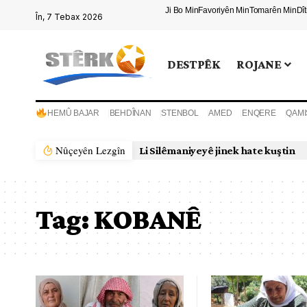
Ji Bo Min
Favoriyên Min
Tomarên Min
Dî
În, 7 Tebax 2026
DESTPÊK
ROJANE
HEMÛ BAJAR
BEHDÎNAN
STENBOL
AMED
ENQERE
QAMI
Nûçeyên Lezgîn
Li Silêmaniyeyê jinek hate kuştin
Tag:
KOBANÊ