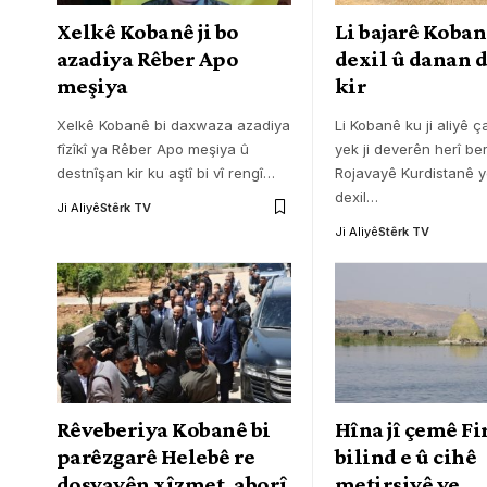
Xelkê Kobanê ji bo
Li bajarê Koban
azadiya Rêber Apo
dexil û danan 
meşiya
kir
Xelkê Kobanê bi daxwaza azadiya
Li Kobanê ku ji aliyê 
fîzîkî ya Rêber Apo meşiya û
yek ji deverên herî b
destnîşan kir ku aştî bi vî rengî
…
Rojavayê Kurdistanê y
dexil
…
Ji Aliyê
Stêrk TV
Ji Aliyê
Stêrk TV
Rêveberiya Kobanê bi
Hîna jî çemê Fi
parêzgarê Helebê re
bilind e û cihê
dosyayên xîzmet, aborî
metirsiyê ye