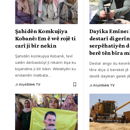
Şahidên Komkujiya
Dayika Emîne:
Kobanê: Em ê wê rojê ti
destarî digerî
carî ji bîr nekin
serpêhatiyên 
berê tên bîra m
Şahidên komkujiya Kobanê, tevî
salên derbasbûyî jî nikarin êşa ku
Destar ango du kevirê
kişandine ji bîr bikin. Welatiyên ku
têre diçe û bereket jê 
endamên malbata
…
destê dayikan gelek jê
Ji Aliyê
Stêrk TV
Ji Aliyê
Stêrk TV