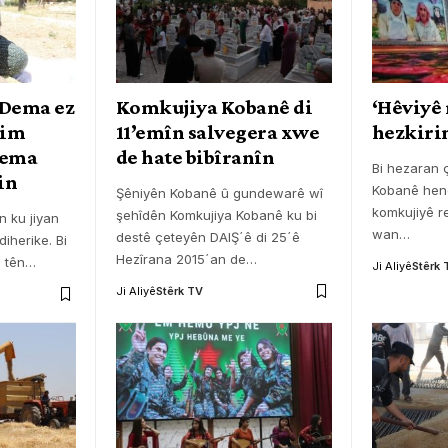
 Dema ez
Komkujiya Kobanê di
‘Hêviyê 
nim
11’emîn salvegera xwe
hezkirin
dema
de hate bibîranîn
Bi hezaran ç
in
Kobanê hene
Şêniyên Kobanê û gundewarê wî
komkujiyê re
şehîdên Komkujiya Kobanê ku bi
n ku jiyan
wan
…
destê çeteyên DAIŞˊê di 25ˊê
diherike. Bi
Hezîrana 2015ˊan de
…
 tên
…
Ji Aliyê
Stêrk 
Ji Aliyê
Stêrk TV