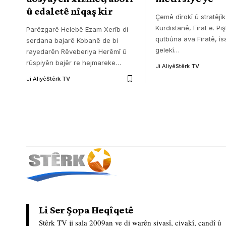
û edaletê nîqaş kir
Çemê dîrokî û stratêjîk
Kurdistanê, Firat e. Piş
Parêzgarê Helebê Ezam Xerîb di
qutbûna ava Firatê, îsa
serdana bajarê Kobanê de bi
gelekî
…
rayedarên Rêveberiya Herêmî û
rûspiyên bajêr re hejmareke
…
Ji Aliyê
Stêrk TV
Ji Aliyê
Stêrk TV
Li Ser Şopa Heqîqetê
Stêrk TV ji sala 2009an ve di warên siyasî, civakî, çandî û