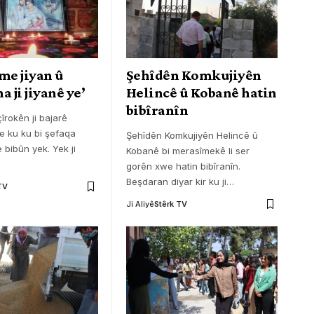
me jiyan û
Şehîdên Komkujiyên
a ji jiyanê ye’
Helincê û Kobanê hatin
bibîranîn
îrokên ji bajarê
 ku ku bi şefaqa
Şehîdên Komkujiyên Helincê û
 bibûn yek. Yek ji
Kobanê bi merasîmekê li ser
gorên xwe hatin bibîranîn.
Beşdaran diyar kir ku ji
…
TV
Ji Aliyê
Stêrk TV