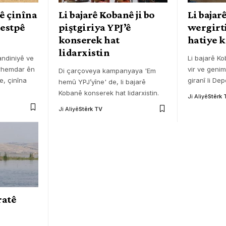
ê çinîna
Li bajarê Kobanê ji bo
Li bajar
destpê
piştgiriya YPJ’ê
wergirt
konserek hat
hatiye k
lidarxistin
çandiniyê ve
Li bajarê Ko
erhemdar ên
vir ve genim
Di çarçoveya kampanyaya 'Em
e, çinîna
giranî li De
hemû YPJ’yîne' de, li bajarê
Kobanê konserek hat lidarxistin.
Ji Aliyê
Stêrk 
Ji Aliyê
Stêrk TV
ratê