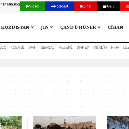
tinên Min
Blog
Video
Podcast
Zindî
Arşîv
KURDISTAN
JIN
ÇAND Û HÛNER
CÎHAN
ŞLO
KOBANÊ
WAN
ŞENGAL
HESEKÊ
ŞIRNEX
MÊRDÎN
RIHA
LE