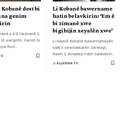
ê Kobanê dest bi
Li Kobanê bawername
ina genim
hatin belavkirin: ‘Em ê
irin
bi zimanê xwe
bigihijin xeyalên xwe’
banê ji 4'ê Hezîranê û
 tê wergirtin. Genim bi
Li bajarê Kobanê bawernameyên
poya Rovî
…
salê li xwendekarên Seretayî,
Navîn û Amadeyî hatin belavkirin.
TV
Ji Aliyê
Stêrk TV