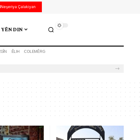
Neşeriya Çalakiyan
YÊN DIN
ZGÎN
ÊLIH
COLEMÊRG