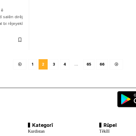
 ê
tî salên dirêj
l bi rêjeyekî
1
2
3
4
…
65
66
Kategorî
Rûpel
Kurdistan
Têkîlî