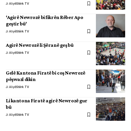
Ji Aliyê
Stêrk TV
‘Agirê Newrozê bi fikrên Rêber Apo
geştir bû’
Ji Aliyê
Stêrk TV
Agirê Newrozê li Şêranê geş bû
Ji Aliyê
Stêrk TV
Gelê Kantona Firatê bi coş Newrozê
pêşwazî dikin
Ji Aliyê
Stêrk TV
Li kantona Firatê agirê Newrozê gur
bû
Ji Aliyê
Stêrk TV