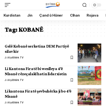
Kurdistan
Jin
Çand û Hûner
Cîhan
Rojava
Tag:
KOBANÊ
Gelê Kobanê serketina DEM Partiyê
silav kir
Ji Aliyê
Stêrk TV
Li Kantona Firatê bi wesîleya 4’ê
Nîsanê rêzeçalakî hatin lidarxistin
Ji Aliyê
Stêrk TV
Li kantona Firatê şevbuhêrka ji bo 4’ê
Nîsanê
Ji Aliyê
Stêrk TV