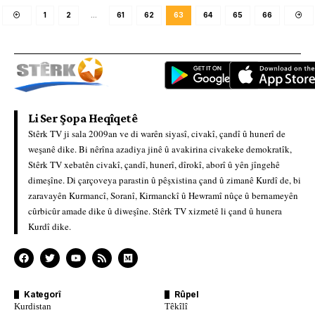
1
2
…
61
62
63
64
65
66
Li Ser Şopa Heqîqetê
Stêrk TV ji sala 2009an ve di warên siyasî, civakî, çandî û hunerî de
weşanê dike. Bi nêrîna azadiya jinê û avakirina civakeke demokratîk,
Stêrk TV xebatên civakî, çandî, hunerî, dîrokî, aborî û yên jîngehê
dimeşîne. Di çarçoveya parastin û pêşxistina çand û zimanê Kurdî de, bi
zaravayên Kurmancî, Soranî, Kirmanckî û Hewramî nûçe û bernameyên
cûrbicûr amade dike û diweşîne. Stêrk TV xizmetê li çand û hunera
Kurdî dike.
Kategorî
Rûpel
Kurdistan
Têkîlî