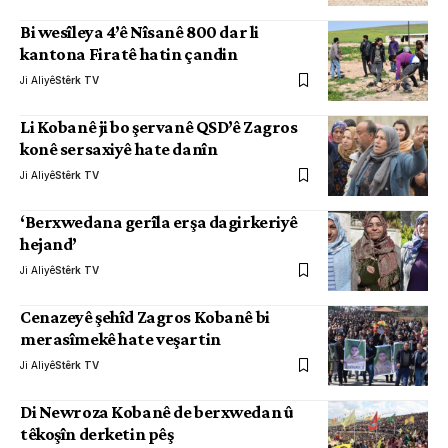
Bi wesîleya 4’ê Nîsanê 800 dar li
kantona Firatê hatin çandin
Ji Aliyê
Stêrk TV
Li Kobanê ji bo şervanê QSD’ê Zagros
konê sersaxiyê hate danîn
Ji Aliyê
Stêrk TV
‘Berxwedana gerîla erşa dagirkeriyê
hejand’
Ji Aliyê
Stêrk TV
Cenazeyê şehîd Zagros Kobanê bi
merasîmekê hate veşartin
Ji Aliyê
Stêrk TV
Di Newroza Kobanê de berxwedan û
têkoşîn derketin pêş