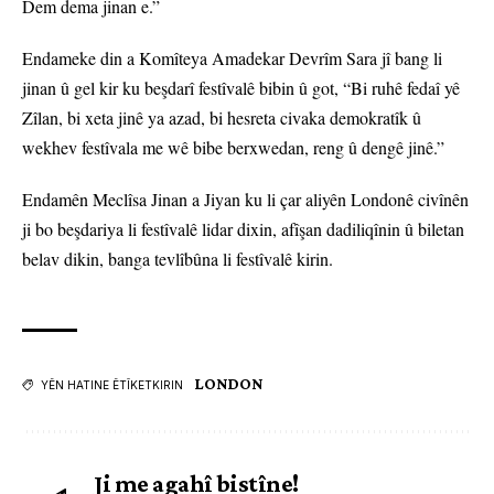
Dem dema jinan e.”
Endameke din a Komîteya Amadekar Devrîm Sara jî bang li
jinan û gel kir ku beşdarî festîvalê bibin û got, “Bi ruhê fedaî yê
Zîlan, bi xeta jinê ya azad, bi hesreta civaka demokratîk û
wekhev festîvala me wê bibe berxwedan, reng û dengê jinê.”
Endamên Meclîsa Jinan a Jiyan ku li çar aliyên Londonê civînên
ji bo beşdariya li festîvalê lidar dixin, afîşan dadiliqînin û biletan
belav dikin, banga tevlîbûna li festîvalê kirin.
LONDON
YÊN HATINE ÊTÎKETKIRIN
Ji me agahî bistîne!