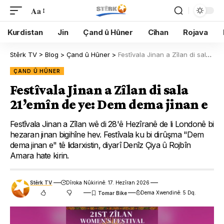
Aa
Kurdistan
Jin
Çand û Hûner
Cîhan
Rojava
Stêrk TV
>
Blog
>
Çand û Hûner
>
Festîvala Jinan a Zîlan di sala 21’emîn de ye: Dem dema jinan e
ÇAND Û HÛNER
Festîvala Jinan a Zîlan di sala
21’emîn de ye: Dem dema jinan e
Festîvala Jinan a Zîlan wê di 28'ê Hezîranê de li Londonê bi
hezaran jinan bigihîne hev. Festîvala ku bi dirûşma "Dem
dema jinan e" tê lidarxistin, diyarî Denîz Çiya û Rojbîn
Amara hate kirin.
Stêrk TV
Dîroka Nûkirinê: 17. Hezîran 2026
Dema Xwendinê: 5 Dq.