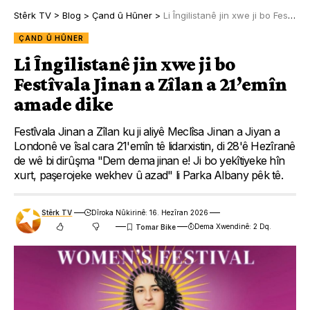
Stêrk TV
>
Blog
>
Çand û Hûner
>
Li Îngilistanê jin xwe ji bo Festîvala Jinan a Zîlan a 21’emîn amade dike
ÇAND Û HÛNER
Li Îngilistanê jin xwe ji bo
Festîvala Jinan a Zîlan a 21’emîn
amade dike
Festîvala Jinan a Zîlan ku ji aliyê Meclîsa Jinan a Jiyan a
Londonê ve îsal cara 21'emîn tê lidarxistin, di 28'ê Hezîranê
de wê bi dirûşma "Dem dema jinan e! Ji bo yekîtiyeke hîn
xurt, paşerojeke wekhev û azad" li Parka Albany pêk tê.
Stêrk TV
Dîroka Nûkirinê: 16. Hezîran 2026
Dema Xwendinê: 2 Dq.