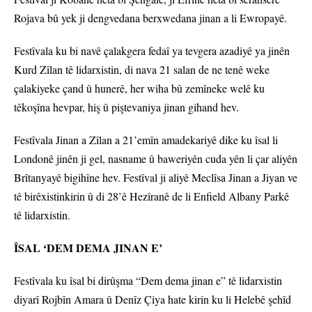
Rojava bû yek ji dengvedana berxwedana jinan a li Ewropayê.
Festîvala ku bi navê çalakgera fedaî ya tevgera azadiyê ya jinên
Kurd Zîlan tê lidarxistin, di nava 21 salan de ne tenê weke
çalakiyeke çand û hunerê, her wiha bû zemîneke welê ku
têkoşîna hevpar, hiş û piştevaniya jinan gihand hev.
Festîvala Jinan a Zîlan a 21’emîn amadekariyê dike ku îsal li
Londonê jinên ji gel, nasname û baweriyên cuda yên li çar aliyên
Brîtanyayê bigihîne hev. Festîval ji aliyê Meclîsa Jinan a Jiyan ve
tê birêxistinkirin û di 28’ê Hezîranê de li Enfield Albany Parkê
tê lidarxistin.
ÎSAL ‘DEM DEMA JINAN E’
Festîvala ku îsal bi dirûşma “Dem dema jinan e” tê lidarxistin
diyarî Rojbîn Amara û Denîz Çiya hate kirin ku li Helebê şehîd