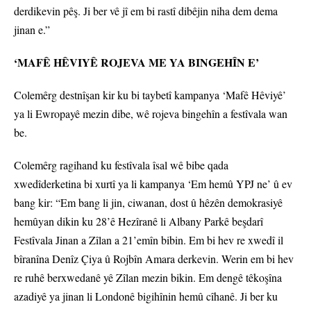
derdikevin pêş. Ji ber vê jî em bi rastî dibêjin niha dem dema
jinan e.”
‘MAFÊ HÊVIYÊ ROJEVA ME YA BINGEHÎN E’
Colemêrg destnîşan kir ku bi taybetî kampanya ‘Mafê Hêviyê’
ya li Ewropayê mezin dibe, wê rojeva bingehîn a festîvala wan
be.
Colemêrg ragihand ku festîvala îsal wê bibe qada
xwedîderketina bi xurtî ya li kampanya ‘Em hemû YPJ ne’ û ev
bang kir: “Em bang li jin, ciwanan, dost û hêzên demokrasiyê
hemûyan dikin ku 28’ê Hezîranê li Albany Parkê beşdarî
Festîvala Jinan a Zîlan a 21’emîn bibin. Em bi hev re xwedî il
bîranîna Denîz Çiya û Rojbîn Amara derkevin. Werin em bi hev
re ruhê berxwedanê yê Zîlan mezin bikin. Em dengê têkoşîna
azadiyê ya jinan li Londonê bigihînin hemû cîhanê. Ji ber ku