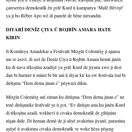
çareseriya demokratîk ên gelê Kurd û kampanya ‘Mafê Hêviyê’
ya ji bo Rêber Apo wê di panelê de bêne nirxandin.
DIYARÎ DENÎZ ÇIYA Û ROJBÎN AMARA HATE
KIRIN
Ji Komîteya Amadekar a Festîvalê Mizgîn Colemêrg ji ajansa
me re axivî, di serî de Denîz Çiya û Rojbîn Amara hemû jinên
ku di nava têkoşîna azadiyê ya gelê Kurd de jiyana xwe ji dest
dan bi hurmet û minet bi bîr anî û diyar kir ku ew festîvala îsal bi
dirûşma “Dem dema jinan e” pêşwazî dikin.
Mizgîn Colemêrg anî ziman ku dirûşma “Dem dema jinan e” ne
tenê dirûşmeke festîvalê ye û got, “Ev dirûşm asta ku jinên Kurd
di têkoşîna azadî, wekhevî û civaka demokratîk de gihîştine
nîşan dide. Di heman demê de ji aliyê avakirina jiyanê, parastina
aştiyê û avakirina civaka demokratîk ve weke hêza pêşeng