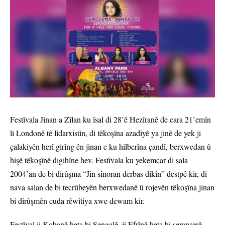
Festîvala Jinan a Zîlan ku îsal di 28’ê Hezîranê de cara 21’emîn
li Londonê tê lidarxistin, di têkoşîna azadiyê ya jinê de yek ji
çalakiyên herî girîng ên jinan e ku hilberîna çandî, berxwedan û
hişê têkoşînê digihîne hev. ​Festîvala ku yekemcar di sala
2004’an de bi dirûşma “Jin sînoran derbas dikin” destpê kir, di
nava salan de bi tecrûbeyên berxwedanê û rojevên têkoşîna jinan
bi dirûşmên cuda rêwîtiya xwe dewam kir.
Festîval ji Kobanê heta bi Şengalê, ji Efrînê heta bi seranserê