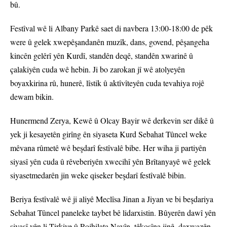
bû.
Festîval wê li Albany Parkê saet di navbera 13:00-18:00 de pêk
were û gelek xwepêşandanên muzîk, dans, govend, pêşangeha
kincên gelêrî yên Kurdî, standên deqê, standên xwarinê û
çalakiyên cuda wê hebin. Ji bo zarokan jî wê atolyeyên
boyaxkirina rû, hunerê, lîstik û aktîvîteyên cuda tevahiya rojê
dewam bikin.
Hunermend Zerya, Kewê û Olcay Bayir wê derkevin ser dikê û
yek ji kesayetên girîng ên siyaseta Kurd Sebahat Tûncel weke
mêvana rûmetê wê beşdarî festîvalê bibe. Her wiha ji partiyên
siyasî yên cuda û rêveberiyên xwecihî yên Brîtanyayê wê gelek
siyasetmedarên jin weke qiseker beşdarî festîvalê bibin.
Beriya festîvalê wê ji aliyê Meclîsa Jinan a Jiyan ve bi beşdariya
Sebahat Tûncel paneleke taybet bê lidarxistin. Bûyerên dawî yên
siyasî yên li Tirkiye û Rojhilata Navîn, têkoşîna jinê, daxwazên