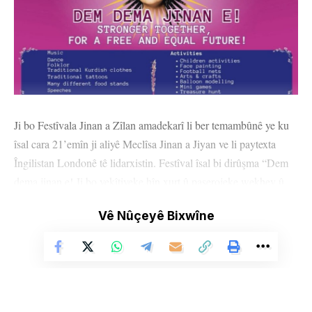
Ji bo Festîvala Jinan a Zîlan amadekarî li ber temambûnê ye ku
îsal cara 21’emîn ji aliyê Meclîsa Jinan a Jiyan ve li paytexta
Îngilistan Londonê tê lidarxistin. Festîval îsal bi dirûşma “Dem
dema jinan e! Ji bo yekîtiyeke hîn xurt û paşerojeke wekhev û
azad” di 28’ê Hezîrana 2026’an de li Albany Park, Bell Inn,
Vê Nûçeyê Bixwîne
Enfield EN3 5PA pêk tê.
Di festîvalê de ku wê di navbera saet 13:00 û 18:00 de were
lidarxistin, wê gelek çalakiyên civakî û çandî bi ruhê têkoşîn,
piştevanî û yekîtiya jinan bêne lidarxistin.