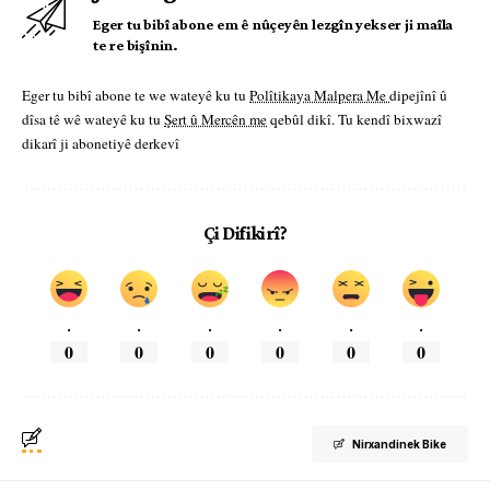
Eger tu bibî abone em ê nûçeyên lezgîn yekser ji maîla
te re bişînin.
Eger tu bibî abone te we wateyê ku tu
Polîtikaya Malpera Me
dipejînî û
dîsa tê wê wateyê ku tu
Şert û Mercên me
qebûl dikî. Tu kendî bixwazî
dikarî ji abonetiyê derkevî
Çi Difikirî?
.
.
.
.
.
.
0
0
0
0
0
0
Nirxandinek Bike