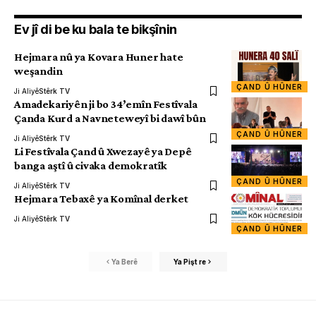
Ev jî di be ku bala te bikşînin
Hejmara nû ya Kovara Huner hate
weşandin
ÇAND Û HÛNER
Ji Aliyê
Stêrk TV
Amadekariyên ji bo 34’emîn Festîvala
Çanda Kurd a Navneteweyî bi dawî bûn
ÇAND Û HÛNER
Ji Aliyê
Stêrk TV
Li Festîvala Çand û Xwezayê ya Depê
banga aştî û civaka demokratîk
ÇAND Û HÛNER
Ji Aliyê
Stêrk TV
Hejmara Tebaxê ya Komînal derket
Ji Aliyê
Stêrk TV
ÇAND Û HÛNER
Ya Berê
Ya Pişt re