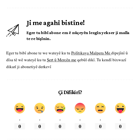
Ji me agahî bistîne!
Eger tu bibî abone em ê nûçeyên lezgîn yekser ji maîla
te re bişînin.
Eger tu bibî abone te we wateyê ku tu
Polîtikaya Malpera Me
dipejînî û
dîsa tê wê wateyê ku tu
Şert û Mercên me
qebûl dikî. Tu kendî bixwazî
dikarî ji abonetiyê derkevî
Çi Difikirî?
.
.
.
.
.
.
0
0
0
0
0
0