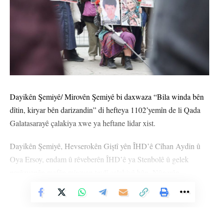
Dayikên Şemiyê/ Mirovên Şemiyê bi daxwaza “Bila winda bên
dîtin, kiryar bên darizandin” di hefteya 1102’yemîn de li Qada
Galatasarayê çalakiya xwe ya heftane lidar xist.
Dayikên Şemiyê, Hevserokên Giştî yên ÎHD’ê Cîhan Aydin û
Oya Ersoy, endam û rêveberên ÎHD’ê ya Stenbolê û gelek
parêzvanên mafên mirovan tevlî çalakiyê bûn. Nûnerên
Rêxistina Efûyê ya Navneteweyî jî piştgirî dan çalakiyê.
Vê Nûçeyê Bixwîne
Di hefteya 1102’yemîn de aqûbeta Husamettîn Yaman û Soner