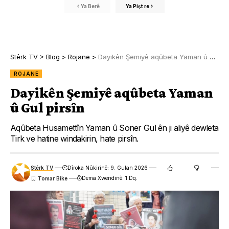
Ya Berê
Ya Pişt re
Stêrk TV
>
Blog
>
Rojane
>
Dayikên Şemiyê aqûbeta Yaman û Gul pirsîn
ROJANE
Dayikên Şemiyê aqûbeta Yaman
û Gul pirsîn
Aqûbeta Husamettîn Yaman û Soner Gul ên ji aliyê dewleta
Tirk ve hatine windakirin, hate pirsîn.
Stêrk TV
Dîroka Nûkirinê: 9. Gulan 2026
Dema Xwendinê: 1 Dq.