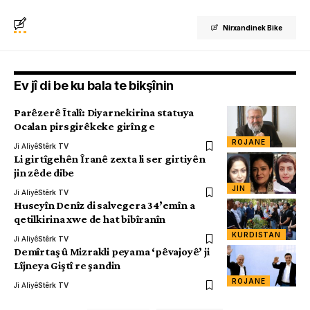
Nirxandinek Bike
Ev jî di be ku bala te bikşînin
Parêzerê Îtalî: Diyarnekirina statuya
Ocalan pirsgirêkeke girîng e
ROJANE
Ji Aliyê
Stêrk TV
Li girtîgehên Îranê zexta li ser girtiyên
jin zêde dibe
JIN
Ji Aliyê
Stêrk TV
Huseyîn Denîz di salvegera 34’emîn a
qetilkirina xwe de hat bibîranîn
KURDISTAN
Ji Aliyê
Stêrk TV
Demîrtaş û Mizrakli peyama ‘pêvajoyê’ ji
Lîjneya Giştî re şandin
ROJANE
Ji Aliyê
Stêrk TV