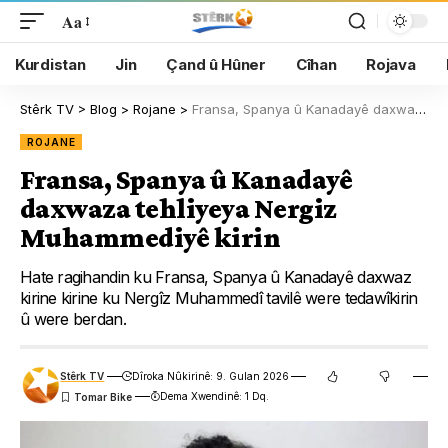
Aa
Kurdistan
Jin
Çand û Hûner
Cîhan
Rojava
Stêrk TV
>
Blog
>
Rojane
>
Fransa, Spanya û Kanadayê daxwaza tehliyeya Nergiz Muhammediyê kirin
ROJANE
Fransa, Spanya û Kanadayê
daxwaza tehliyeya Nergiz
Muhammediyê kirin
Hate ragihandin ku Fransa, Spanya û Kanadayê daxwaz
kirine kirine ku Nergîz Muhammedî tavilê were tedawîkirin
û were berdan.
Stêrk TV
Dîroka Nûkirinê: 9. Gulan 2026
Dema Xwendinê: 1 Dq.