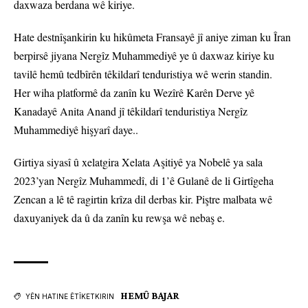
daxwaza berdana wê kiriye.
Hate destnîşankirin ku hikûmeta Fransayê jî aniye ziman ku Îran
berpirsê jiyana Nergîz Muhammediyê ye û daxwaz kiriye ku
tavilê hemû tedbîrên têkildarî tenduristiya wê werin standin.
Her wiha platformê da zanîn ku Wezîrê Karên Derve yê
Kanadayê Anita Anand jî têkildarî tenduristiya Nergîz
Muhammediyê hişyarî daye..
Girtiya siyasî û xelatgira Xelata Aşitiyê ya Nobelê ya sala
2023’yan Nergîz Muhammedî, di 1’ê Gulanê de li Girtîgeha
Zencan a lê tê ragirtin krîza dil derbas kir. Piştre malbata wê
daxuyaniyek da û da zanîn ku rewşa wê nebaş e.
HEMÛ BAJAR
YÊN HATINE ÊTÎKETKIRIN