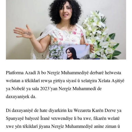
Platforma Azadî Ji bo Nergîz Muhammediyê derbarê helwesta
welatan a têkildarî rewşa girtiya siyasî û xelatgira Xelata Aşitiyê
ya Nobelê ya sala 2023’yan Nergîz Muhammedî de
daxuyaniyek da.
Di daxuyaniyê de hate diyarkirin ku Wezareta Karên Derve ya
Spanyayê balyozê Îranê vexwendiye li ba xwe, fikarên welatê
xwe yên têkildarî jiyana Nergîz Muhammediyê anîne ziman û