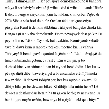
Tulay Hatîmogûllari, li ser pêvajoya demokratîkbûnê û bandora
wê ya li ser hêviyên civakê jî wiha axivî û wiha domand: “Birêz
Bahçelî bangewaziyek kir, yanî hewildanek wî çêbû. Piştre di
27’ê Sibata sala borî de birêz Ocalan têkildarî çareseriya
pirsgrêka Kurd û demokratîkbûna Tirkiyeyê bangeke dîrokî kir.
Banga aştî û civaka demokratîk. Piştre pêvajoyek dest pê kir. Di
pey re li meclîsê komîsyonek hat avakirin. Komîsyonê xebatên
xwe bi dawî kirin û raporek pêşkêşî meclîsê kir. Tevahiya
Tirkiyeyê li benda gavên qanûnî û şênber bû. Lê di pêvajoyê de
hinek xitimandin çêbûn, ev rast e. Em wekî jin, ji bo
derbaskirina van xitimandinan bi taybetî hewl didin. Her ku ev
pêvajo dirêj dibe, baweriya gel a bi encameke erênî jî hinekî
lawaz dibe. Ji derveyî lobiyên şer, her kes aştiyê dixwaze. Kî
dibêje bila şer berdewam bike? Kî dibêje bila mirin hebe? Lê
dewlet û desthilatdarî heta niha tu gavên berbiçav neavêtine. Ji
ber ku gav nayên avêtin, baweriya bi aştiyê hinekî qels bûye.”