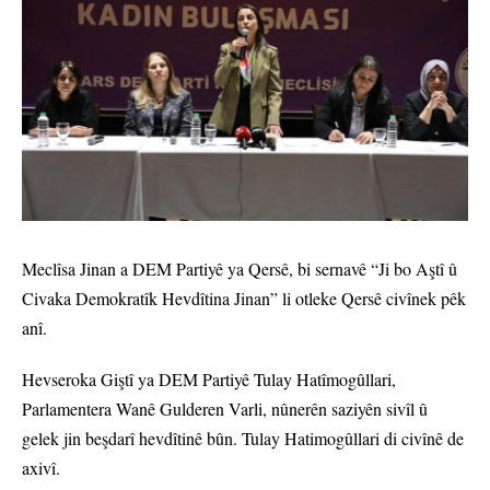
Meclîsa Jinan a DEM Partiyê ya Qersê, bi sernavê “Ji bo Aştî û
Civaka Demokratîk Hevdîtina Jinan” li otleke Qersê civînek pêk
anî.
Hevseroka Giştî ya DEM Partiyê Tulay Hatîmogûllari,
Parlamentera Wanê Gulderen Varli, nûnerên saziyên sivîl û
gelek jin beşdarî hevdîtinê bûn. Tulay Hatimogûllari di civînê de
axivî.