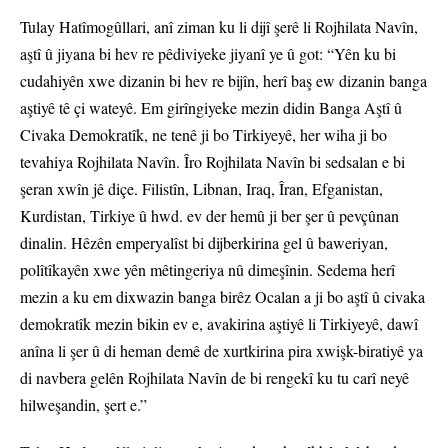
Tulay Hatîmogûllari, anî ziman ku li dijî şerê li Rojhilata Navîn,
aştî û jiyana bi hev re pêdiviyeke jiyanî ye û got: “Yên ku bi
cudahiyên xwe dizanin bi hev re bijîn, herî baş ew dizanin banga
aştiyê tê çi wateyê. Em girîngiyeke mezin didin Banga Aştî û
Civaka Demokratîk, ne tenê ji bo Tirkiyeyê, her wiha ji bo
tevahiya Rojhilata Navîn. Îro Rojhilata Navîn bi sedsalan e bi
şeran xwîn jê diçe. Filistîn, Libnan, Iraq, Îran, Efganistan,
Kurdistan, Tirkiye û hwd. ev der hemû ji ber şer û pevçûnan
dinalin. Hêzên emperyalîst bi dijberkirina gel û baweriyan,
polîtîkayên xwe yên mêtingeriya nû dimeşînin. Sedema herî
mezin a ku em dixwazin banga birêz Ocalan a ji bo aştî û civaka
demokratîk mezin bikin ev e, avakirina aştiyê li Tirkiyeyê, dawî
anîna li şer û di heman demê de xurtkirina pira xwişk-biratiyê ya
di navbera gelên Rojhilata Navîn de bi rengekî ku tu carî neyê
hilweşandin, şert e.”