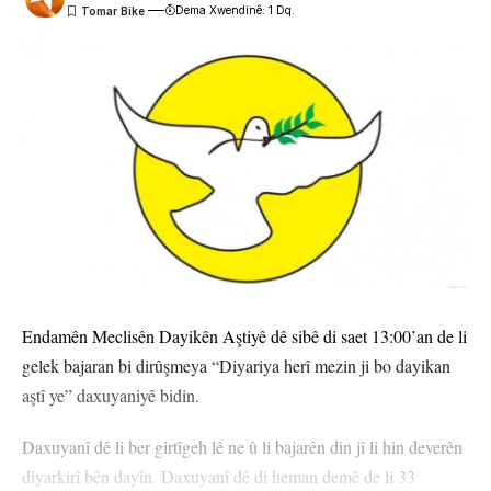
Dema Xwendinê: 1 Dq.
Endamên Meclisên Dayikên Aştiyê dê sibê di saet 13:00’an de li
gelek bajaran bi dirûşmeya “Diyariya herî mezin ji bo dayikan
aştî ye” daxuyaniyê bidin.
Daxuyanî dê li ber girtîgeh lê ne û li bajarên din jî li hin deverên
diyarkirî bên dayîn. Daxuyanî dê di heman demê de li 33