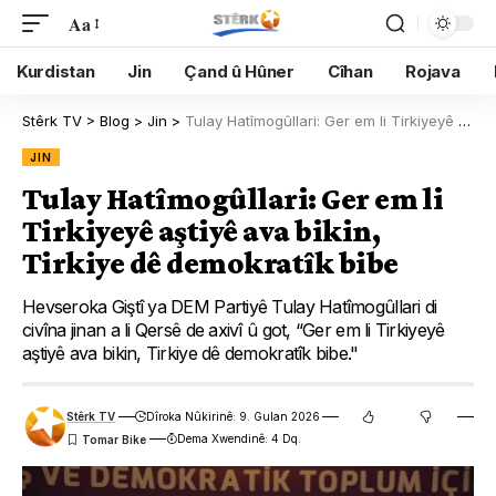
Aa
Kurdistan
Jin
Çand û Hûner
Cîhan
Rojava
Stêrk TV
>
Blog
>
Jin
>
Tulay Hatîmogûllari: Ger em li Tirkiyeyê aştiyê ava bikin, Tirkiye dê demokratîk bibe
JIN
Tulay Hatîmogûllari: Ger em li
Tirkiyeyê aştiyê ava bikin,
Tirkiye dê demokratîk bibe
Hevseroka Giştî ya DEM Partiyê Tulay Hatîmogûllari di
civîna jinan a li Qersê de axivî û got, “Ger em li Tirkiyeyê
aştiyê ava bikin, Tirkiye dê demokratîk bibe."
Stêrk TV
Dîroka Nûkirinê: 9. Gulan 2026
Dema Xwendinê: 4 Dq.