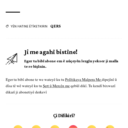
QERS
YÊN HATINE ÊTÎKETKIRIN
Ji me agahî bistîne!
Eger tu bibî abone em ê nûçeyên lezgîn yekser ji maîla
te re bişînin.
Eger tu bibî abone te we wateyê ku tu
Polîtikaya Malpera Me
dipejînî û
dîsa tê wê wateyê ku tu
Şert û Mercên me
qebûl dikî. Tu kendî bixwazî
dikarî ji abonetiyê derkevî
Çi Difikirî?