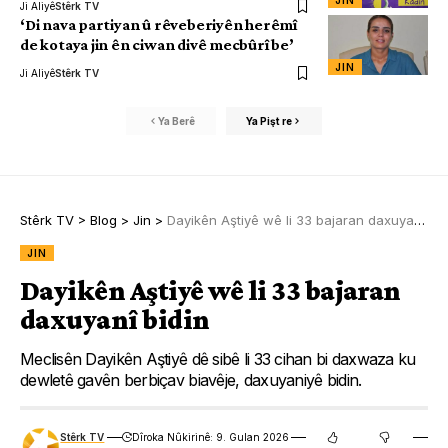
JIN
Ji Aliyê
Stêrk TV
‘Di nava partiyan û rêveberiyên herêmî
de kotaya jin ên ciwan divê mecbûrî be’
JIN
Ji Aliyê
Stêrk TV
Ya Berê
Ya Pişt re
Stêrk TV
>
Blog
>
Jin
>
Dayikên Aştiyê wê li 33 bajaran daxuyanî bidin
JIN
Dayikên Aştiyê wê li 33 bajaran
daxuyanî bidin
Meclisên Dayikên Aştiyê dê sibê li 33 cihan bi daxwaza ku
dewletê gavên berbiçav biavêje, daxuyaniyê bidin.
Stêrk TV
Dîroka Nûkirinê: 9. Gulan 2026