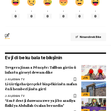
.
.
.
.
.
.
0
0
0
0
0
0
Nirxandinek Bike
Ev jî di be ku bala te bikşînin
Tevgera Jinan a Pêncşêr: Talîban girtin û
înfazên girseyî dewam dike
JIN
Ji Aliyê
Stêrk TV
Li Girtîgeha Qerçekê binpêkirinên mafan
ên li hemberî jinên girtî
JIN
Ji Aliyê
Stêrk TV
‘Em ê dest ji daxwaza xwe ya ji bo azadiya
fîzîkî ya Abdullah Ocalan bernedin’