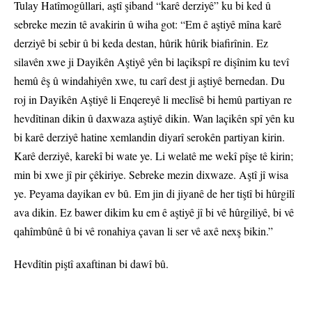
Tulay Hatîmogûllari, aştî şiband “karê derziyê” ku bi ked û
sebreke mezin tê avakirin û wiha got: “Em ê aştiyê mîna karê
derziyê bi sebir û bi keda destan, hûrik hûrik biafirînin. Ez
silavên xwe ji Dayikên Aştiyê yên bi laçikspî re dişînim ku tevî
hemû êş û windahiyên xwe, tu carî dest ji aştiyê bernedan. Du
roj in Dayikên Aştiyê li Enqereyê li meclîsê bi hemû partiyan re
hevdîtinan dikin û daxwaza aştiyê dikin. Wan laçikên spî yên ku
bi karê derziyê hatine xemlandin diyarî serokên partiyan kirin.
Karê derziyê, karekî bi wate ye. Li welatê me wekî pîşe tê kirin;
min bi xwe jî pir çêkiriye. Sebreke mezin dixwaze. Aştî jî wisa
ye. Peyama dayikan ev bû. Em jin di jiyanê de her tiştî bi hûrgilî
ava dikin. Ez bawer dikim ku em ê aştiyê jî bi vê hûrgiliyê, bi vê
qahîmbûnê û bi vê ronahiya çavan li ser vê axê nexş bikin.”
Hevdîtin piştî axaftinan bi dawî bû.