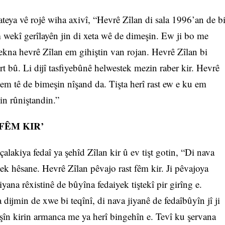
ateya vê rojê wiha axivî, “Hevrê Zîlan di sala 1996’an de b
m wekî gerîlayên jin di xeta wê de dimeşin. Ew ji bo me
sekna hevrê Zîlan em gihiştin van rojan. Hevrê Zîlan bi
t bû. Li dijî tasfiyebûnê helwestek mezin raber kir. Hevrê
em tê de bimeşin nîşand da. Tişta herî rast ew e ku em
in rûniştandin.”
FÊM KIR’
çalakiya fedaî ya şehîd Zîlan kir û ev tişt gotin, “Di nava
tek hêsane. Hevrê Zîlan pêvajo rast fêm kir. Ji pêvajoya
iyana rêxistinê de bûyîna fedaiyek tiştekî pir girîng e.
dijmin de xwe bi teqînî, di nava jiyanê de fedaîbûyîn jî ji
şîn kirin armanca me ya herî bingehîn e. Tevî ku şervana