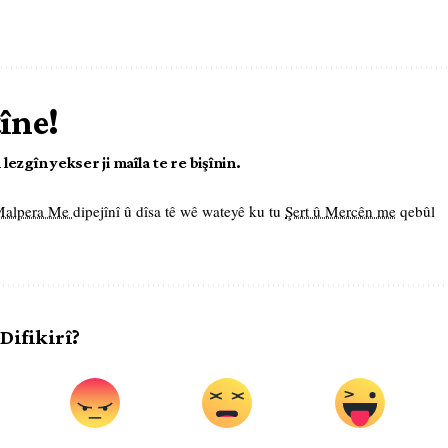
tîne!
ezgîn yekser ji maîla te re bişînin.
 Malpera Me
dipejînî û dîsa tê wê wateyê ku tu
Şert û Mercên me
qebûl
 Difikirî?
.
.
.