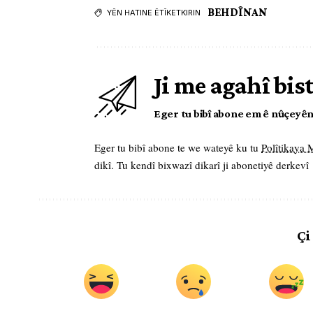
BEHDÎNAN
YÊN HATINE ÊTÎKETKIRIN
Ji me agahî bis
Eger tu bibî abone em ê nûçeyên l
Eger tu bibî abone te we wateyê ku tu
Polîtikaya
dikî. Tu kendî bixwazî dikarî ji abonetiyê derkevî
Çi
.
.
.