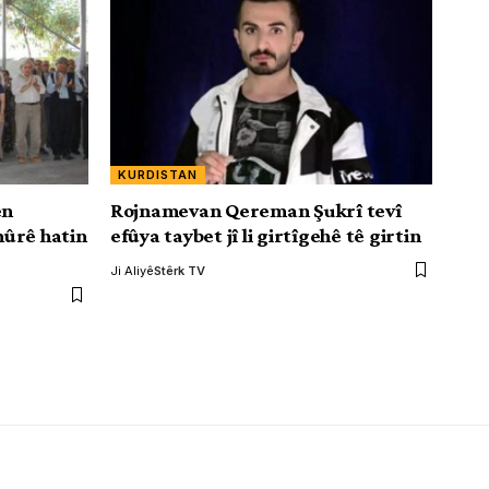
KURDISTAN
ên
Rojnamevan Qereman Şukrî tevî
ûrê hatin
efûya taybet jî li girtîgehê tê girtin
Ji Aliyê
Stêrk TV