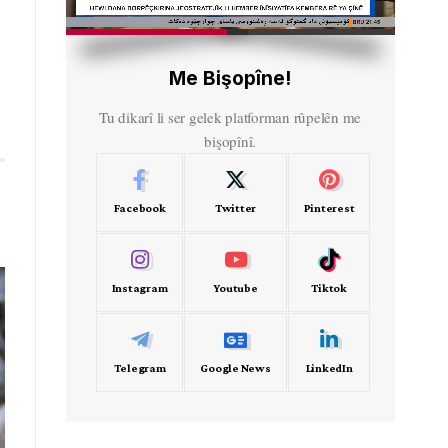
HD
00:38
Me Bişopîne!
Tu dikarî li ser gelek platforman rûpelên me
bişopînî.
Facebook
Twitter
Pinterest
Instagram
Youtube
Tiktok
Telegram
Google News
LinkedIn