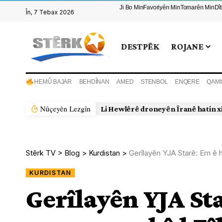
Ji Bo Min
Favoriyên Min
Tomarên Min
Dî
În, 7 Tebax 2026
DESTPÊK
ROJANE
HEMÛ BAJAR
BEHDÎNAN
AMED
STENBOL
ENQERE
QAMI
Nûçeyên Lezgîn
Li Hewlêrê droneyên Îranê hatin x
Stêrk TV
>
Blog
>
Kurdistan
>
Gerîlayên YJA Starê: Em ê h
KURDISTAN
Gerîlayên YJA Sta