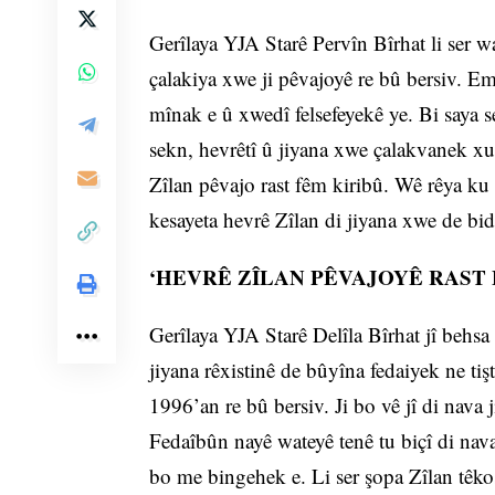
Gerîlaya YJA Starê Pervîn Bîrhat li ser w
çalakiya xwe ji pêvajoyê re bû bersiv. E
mînak e û xwedî felsefeyekê ye. Bi saya 
sekn, hevrêtî û jiyana xwe çalakvanek xur
Zîlan pêvajo rast fêm kiribû. Wê rêya ku 
kesayeta hevrê Zîlan di jiyana xwe de bid
‘HEVRÊ ZÎLAN PÊVAJOYÊ RAST 
Gerîlaya YJA Starê Delîla Bîrhat jî behsa 
jiyana rêxistinê de bûyîna fedaiyek ne tiş
1996’an re bû bersiv. Ji bo vê jî di nava j
Fedaîbûn nayê wateyê tenê tu biçî di nava 
bo me bingehek e. Li ser şopa Zîlan têko