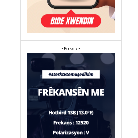
i
- Frekans -