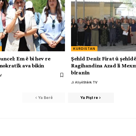
KURDISTAN
uncel: Em ê bi hev re
Şehîd Denîz Firat û şehîd
mokratîk ava bikin
Ragihandina Azad li Mexm
bîranîn
TV
Ji Aliyê
Stêrk TV
Ya Berê
Ya Pişt re