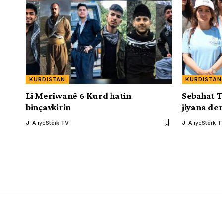
KURDISTAN
KURDISTAN
Li Merîwanê 6 Kurd hatin
Sebahat T
binçavkirin
jiyana de
Ji Aliyê
Stêrk TV
Ji Aliyê
Stêrk 