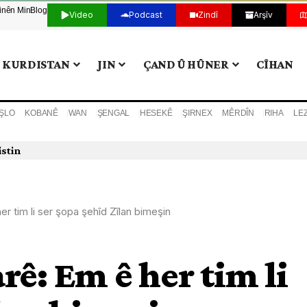
tinên Min
Blog
Video
Podcast
Zindî
Arşîv
KURDISTAN
JIN
ÇAND Û HÛNER
CÎHAN
ŞLO
KOBANÊ
WAN
ŞENGAL
HESEKÊ
ŞIRNEX
MÊRDÎN
RIHA
LE
istin
er tim li ser şopa şehîd Zîlan bimeşin
rê: Em ê her tim li