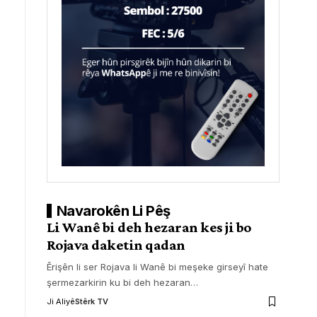
Navarokên Li Pêş
Li Wanê bi deh hezaran kes ji bo
Rojava daketin qadan
Êrişên li ser Rojava li Wanê bi meşeke girseyî hate
şermezarkirin ku bi deh hezaran
…
Ji Aliyê
Stêrk TV