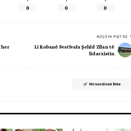
0
0
0
NÛÇEYA PIŞT RE
î her
Li Kobanê Festîvala Şehîd Zîlan tê
lidarxistin
Nirxandinek Bike