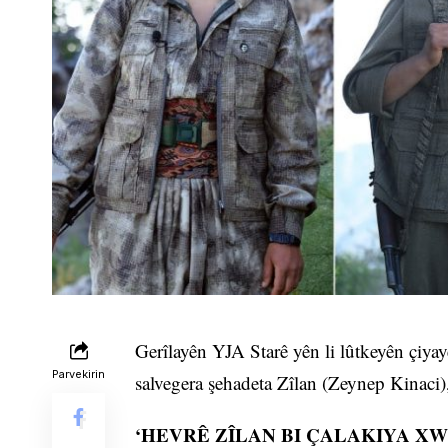
Gerîlayên YJA Starê yên li lûtkeyên çiy
Parvekirin
salvegera şehadeta Zîlan (Zeynep Kinaci)
‘HEVRÊ ZÎLAN BI ÇALAKIYA XWE