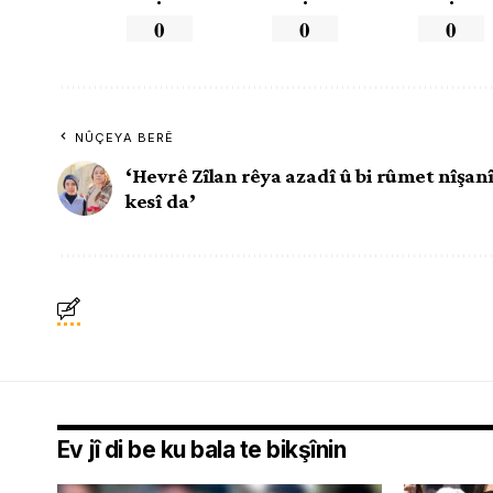
0
0
0
NÛÇEYA BERÊ
‘Hevrê Zîlan rêya azadî û bi rûmet nîşan
kesî da’
Ev jî di be ku bala te bikşînin