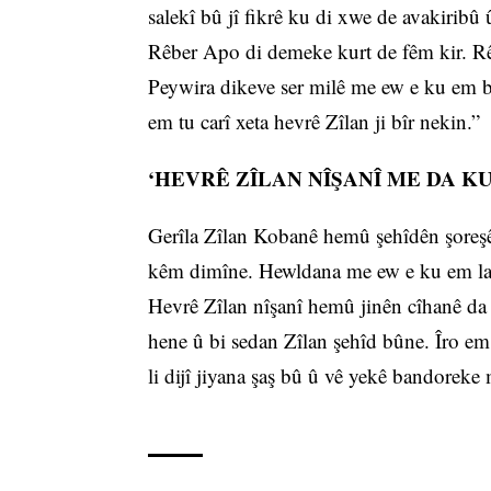
salekî bû jî fikrê ku di xwe de avakiribû 
Rêber Apo di demeke kurt de fêm kir. Rê
Peywira dikeve ser milê me ew e ku em b
em tu carî xeta hevrê Zîlan ji bîr nekin.”
‘HEVRÊ ZÎLAN NÎŞANÎ ME DA KU
Gerîla Zîlan Kobanê hemû şehîdên şoreşê 
kêm dimîne. Hewldana me ew e ku em layi
Hevrê Zîlan nîşanî hemû jinên cîhanê da 
hene û bi sedan Zîlan şehîd bûne. Îro em
li dijî jiyana şaş bû û vê yekê bandoreke 