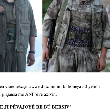
ayên Garê têkoşîna xwe didomînin, bi boneya 30’yemîn
, ji ajansa me ANF’ê re axivîn.
 JI PÊVAJOYÊ RE BÛ BERSIV’