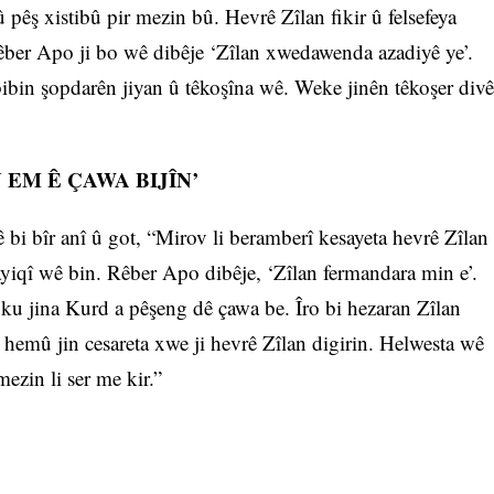
û pêş xistibû pir mezin bû. Hevrê Zîlan fikir û felsefeya
ber Apo ji bo wê dibêje ‘Zîlan xwedawenda azadiyê ye’.
ibin şopdarên jiyan û têkoşîna wê. Weke jinên têkoşer divê
 EM Ê ÇAWA BIJÎN’
bi bîr anî û got, “Mirov li beramberî kesayeta hevrê Zîlan
qî wê bin. Rêber Apo dibêje, ‘Zîlan fermandara min e’.
ku jina Kurd a pêşeng dê çawa be. Îro bi hezaran Zîlan
 hemû jin cesareta xwe ji hevrê Zîlan digirin. Helwesta wê
mezin li ser me kir.”