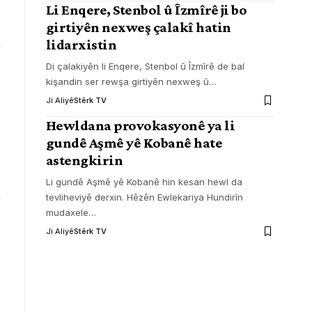
Li Enqere, Stenbol û Îzmîrê ji bo
girtiyên nexweş çalakî hatin
lidarxistin
Di çalakiyên li Enqere, Stenbol û Îzmîrê de bal
kişandin ser rewşa girtiyên nexweş û
…
Ji Aliyê
Stêrk TV
Hewldana provokasyonê ya li
gundê Aşmê yê Kobanê hate
astengkirin
Li gundê Aşmê yê Kobanê hin kesan hewl da
tevliheviyê derxin. Hêzên Ewlekariya Hundirîn
mudaxele
…
Ji Aliyê
Stêrk TV