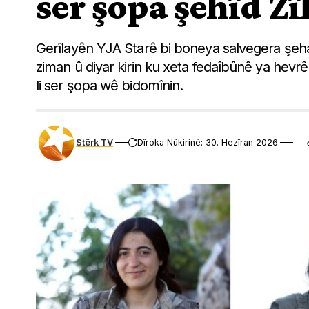
ser şopa şehîd Z
Gerîlayên YJA Starê bi boneya salvegera şeh
ziman û diyar kirin ku xeta fedaîbûnê ya hevrê
li ser şopa wê bidomînin.
Stêrk TV
Dîroka Nûkirinê: 30. Hezîran 2026