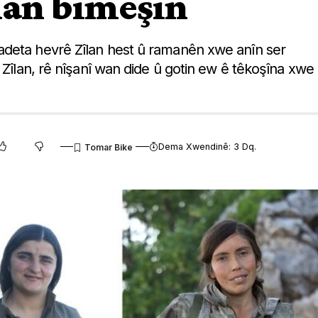
îlan bimeşin
adeta hevrê Zîlan hest û ramanên xwe anîn ser
 Zîlan, rê nîşanî wan dide û gotin ew ê têkoşîna xwe
Dema Xwendinê: 3 Dq.