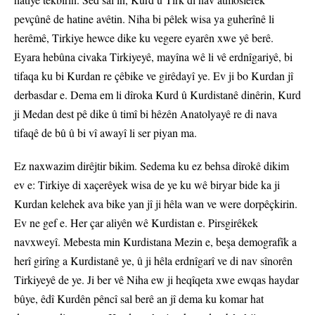
pevçûnê de hatine avêtin. Niha bi pêlek wisa ya guherînê li
herêmê, Tirkiye hewce dike ku vegere eyarên xwe yê berê.
Eyara hebûna civaka Tirkiyeyê, mayîna wê li vê erdnîgariyê, bi
tifaqa ku bi Kurdan re çêbike ve girêdayî ye. Ev ji bo Kurdan jî
derbasdar e. Dema em li dîroka Kurd û Kurdistanê dinêrin, Kurd
ji Medan dest pê dike û timî bi hêzên Anatolyayê re di nava
tifaqê de bû û bi vî awayî li ser piyan ma.
Ez naxwazim dirêjtir bikim. Sedema ku ez behsa dîrokê dikim
ev e: Tirkiye di xaçerêyek wisa de ye ku wê biryar bide ka ji
Kurdan kelehek ava bike yan jî ji hêla wan ve were dorpêçkirin.
Ev ne gef e. Her çar aliyên wê Kurdistan e. Pirsgirêkek
navxweyî. Mebesta min Kurdistana Mezin e, beşa demografîk a
herî girîng a Kurdistanê ye, û ji hêla erdnîgarî ve di nav sînorên
Tirkiyeyê de ye. Ji ber vê Niha ew ji heqîqeta xwe ewqas haydar
bûye, êdî Kurdên pêncî sal berê an jî dema ku komar hat