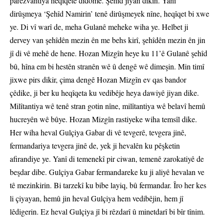
parêzvantiya heqîqetê didome. Şehîd jiyan dikin. Yanî
dirûşmeya ‘Şehîd Namirin’ tenê dirûşmeyek nîne, heqîqet bi xwe
ye. Di vî warî de, meha Gulanê meheke wiha ye. Helbet ji
dervey van şehîdên mezin ên me behs kirî, şehîdên mezin ên jin
jî di vê mehê de hene. Hozan Mizgîn heye ku 11’ê Gulanê şehîd
bû, hîna em bi hestên stranên wê û dengê wê dimeşin. Min timî
jixwe pirs dikir, çima dengê Hozan Mizgîn ev qas bandor
çêdike, ji ber ku heqîqeta ku vedibêje heya dawiyê jiyan dike.
Milîtantiya wê tenê stran gotin nîne, milîtantiya wê belavî hemû
hucreyên wê bûye. Hozan Mizgîn rastiyeke wiha temsîl dike.
Her wiha heval Gulçiya Gabar di vê tevgerê, tevgera jinê,
fermandariya tevgera jinê de, yek ji hevalên ku pêşketin
afirandiye ye. Yanî di temenekî pir ciwan, temenê zarokatiyê de
beşdar dibe. Gulçiya Gabar fermandareke ku ji aliyê hevalan ve
tê mezinkirin. Bi tarzekî ku bibe layiq, bû fermandar. Îro her kes
li çiyayan, hemû jin heval Gulçiya hem vedibêjin, hem jî
lêdigerin. Ez heval Gulçiya jî bi rêzdarî û minetdarî bi bîr tînim.