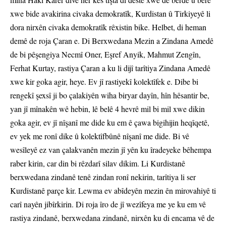
xwe bide avakirina civaka demokratîk, Kurdistan û Tirkiyeyê li
dora nirxên civaka demokratîk rêxistin bike. Helbet, di heman
demê de roja Çaran e. Di Berxwedana Mezin a Zindana Amedê
de bi pêşengiya Necmî Oner, Eşref Anyik, Mahmut Zengîn,
Ferhat Kurtay, rastiya Çaran a ku li dijî tarîtiya Zindana Amedê
xwe kir goka agir, heye. Ev jî rastiyekî kolektîfek e. Dibe bi
rengekî şexsî ji bo çalakiyên wiha biryar dayîn, hîn hêsantir be,
yan jî mînakên wê hebin, lê belê 4 hevrê mil bi mil xwe dikin
goka agir, ev jî nîşanî me dide ku em ê çawa bigihijin heqîqetê,
ev yek me ronî dike û kolektîfbûnê nîşanî me dide. Bi vê
wesîleyê ez van çalakvanên mezin jî yên ku îradeyeke bêhempa
raber kirin, car din bi rêzdarî silav dikim. Li Kurdistanê
berxwedana zindanê tenê zindan ronî nekirin, tarîtiya li ser
Kurdistanê parçe kir. Lewma ev abîdeyên mezin ên mirovahiyê ti
carî nayên jibîrkirin. Di roja îro de jî wezîfeya me ye ku em vê
rastiya zindanê, berxwedana zindanê, nirxên ku di encama vê de