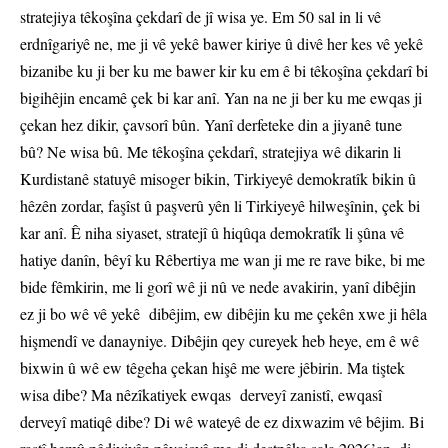
stratejiya têkoşîna çekdarî de jî wisa ye. Em 50 sal in li vê
erdnîgariyê ne, me ji vê yekê bawer kiriye û divê her kes vê yekê
bizanibe ku ji ber ku me bawer kir ku em ê bi têkoşîna çekdarî bi
bigihêjin encamê çek bi kar anî. Yan na ne ji ber ku me ewqas ji
çekan hez dikir, çavsorî bûn. Yanî derfeteke din a jiyanê tune
bû? Ne wisa bû. Me têkoşîna çekdarî, stratejiya wê dikarin li
Kurdistanê statuyê misoger bikin, Tirkiyeyê demokratîk bikin û
hêzên zordar, faşîst û paşverû yên li Tirkiyeyê hilweşînin, çek bi
kar anî. Ê niha siyaset, stratejî û hiqûqa demokratîk li şûna vê
hatiye danîn, bêyî ku Rêbertiya me wan ji me re rave bike, bi me
bide fêmkirin, me li gorî wê ji nû ve nede avakirin, yanî dibêjin
ez ji bo wê vê yekê dibêjim, ew dibêjin ku me çekên xwe ji hêla
hişmendî ve danayniye. Dibêjin qey cureyek heb heye, em ê wê
bixwin û wê ew têgeha çekan hişê me were jêbirin. Ma tiştek
wisa dibe? Ma nêzîkatiyek ewqas derveyî zanistî, ewqasî
derveyî matiqê dibe? Di wê wateyê de ez dixwazim vê bêjim. Bi