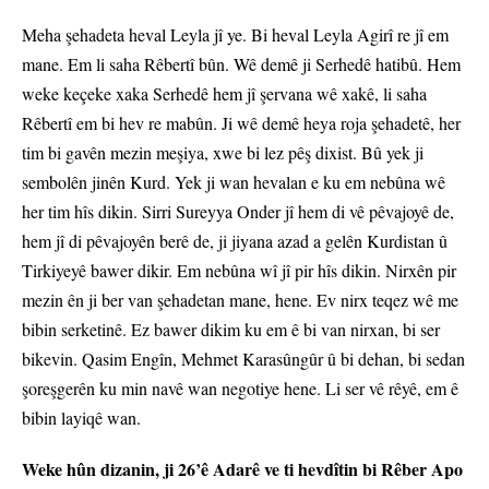
Meha şehadeta heval Leyla jî ye. Bi heval Leyla Agirî re jî em
mane. Em li saha Rêbertî bûn. Wê demê ji Serhedê hatibû. Hem
weke keçeke xaka Serhedê hem jî şervana wê xakê, li saha
Rêbertî em bi hev re mabûn. Ji wê demê heya roja şehadetê, her
tim bi gavên mezin meşiya, xwe bi lez pêş dixist. Bû yek ji
sembolên jinên Kurd. Yek ji wan hevalan e ku em nebûna wê
her tim hîs dikin. Sirri Sureyya Onder jî hem di vê pêvajoyê de,
hem jî di pêvajoyên berê de, ji jiyana azad a gelên Kurdistan û
Tirkiyeyê bawer dikir. Em nebûna wî jî pir hîs dikin. Nirxên pir
mezin ên ji ber van şehadetan mane, hene. Ev nirx teqez wê me
bibin serketinê. Ez bawer dikim ku em ê bi van nirxan, bi ser
bikevin. Qasim Engîn, Mehmet Karasûngûr û bi dehan, bi sedan
şoreşgerên ku min navê wan negotiye hene. Li ser vê rêyê, em ê
bibin layiqê wan.
Weke hûn dizanin, ji 26’ê Adarê ve ti hevdîtin bi Rêber Apo