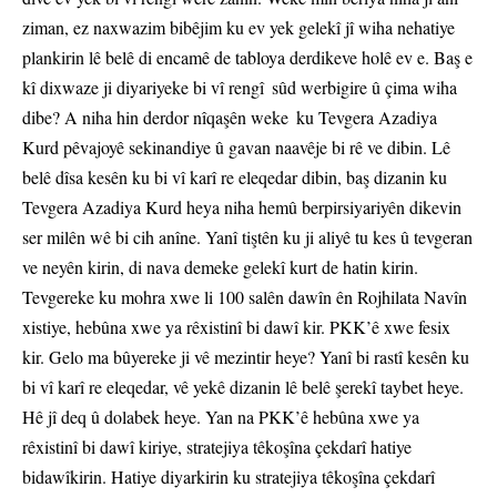
ziman, ez naxwazim bibêjim ku ev yek gelekî jî wiha nehatiye
plankirin lê belê di encamê de tabloya derdikeve holê ev e. Baş e
kî dixwaze ji diyariyeke bi vî rengî sûd werbigire û çima wiha
dibe? A niha hin derdor nîqaşên weke ku Tevgera Azadiya
Kurd pêvajoyê sekinandiye û gavan naavêje bi rê ve dibin. Lê
belê dîsa kesên ku bi vî karî re eleqedar dibin, baş dizanin ku
Tevgera Azadiya Kurd heya niha hemû berpirsiyariyên dikevin
ser milên wê bi cih anîne. Yanî tiştên ku ji aliyê tu kes û tevgeran
ve neyên kirin, di nava demeke gelekî kurt de hatin kirin.
Tevgereke ku mohra xwe li 100 salên dawîn ên Rojhilata Navîn
xistiye, hebûna xwe ya rêxistinî bi dawî kir. PKK’ê xwe fesix
kir. Gelo ma bûyereke ji vê mezintir heye? Yanî bi rastî kesên ku
bi vî karî re eleqedar, vê yekê dizanin lê belê şerekî taybet heye.
Hê jî deq û dolabek heye. Yan na PKK’ê hebûna xwe ya
rêxistinî bi dawî kiriye, stratejiya têkoşîna çekdarî hatiye
bidawîkirin. Hatiye diyarkirin ku stratejiya têkoşîna çekdarî