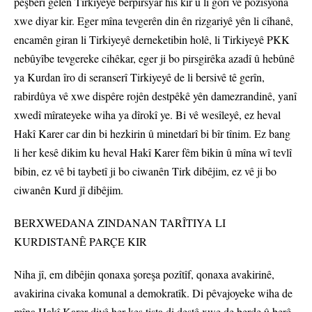
pêşberî gelên Tirkiyeyê berpirsyar hîs kir û li gorî vê pozîsyona
xwe diyar kir. Eger mîna tevgerên din ên rizgariyê yên li cîhanê,
encamên giran li Tirkiyeyê derneketibin holê, li Tirkiyeyê PKK
nebûyîbe tevgereke cihêkar, eger ji bo pirsgirêka azadî û hebûnê
ya Kurdan îro di seranserî Tirkiyeyê de li bersivê tê gerîn,
rabirdûya vê xwe dispêre rojên destpêkê yên damezrandinê, yanî
xwedî mîrateyeke wiha ya dîrokî ye. Bi vê wesîleyê, ez heval
Hakî Karer car din bi hezkirin û minetdarî bi bîr tînim. Ez bang
li her kesê dikim ku heval Hakî Karer fêm bikin û mîna wî tevlî
bibin, ez vê bi taybetî ji bo ciwanên Tirk dibêjim, ez vê ji bo
ciwanên Kurd jî dibêjim.
BERXWEDANA ZINDANAN TARÎTIYA LI
KURDISTANÊ PARÇE KIR
Niha jî, em dibêjin qonaxa şoreşa pozîtîf, qonaxa avakirinê,
avakirina civaka komunal a demokratîk. Di pêvajoyeke wiha de
mîna Hakî Karer divê her kes tişta di destê xwe de berde û berê