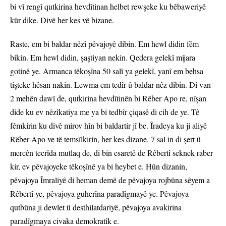
bi vî rengî qutkirina hevdîtinan helbet rewşeke ku bêbaweriyê
kûr dike. Divê her kes vê bizane.
Raste, em bi baldar nêzî pêvajoyê dibin. Em hewl didin fêm
bikin. Em hewl didin, şaştiyan nekin. Qedera gelekî mijara
gotinê ye. Armanca têkoşîna 50 salî ya gelekî, yanî em behsa
tişteke hêsan nakin. Lewma em tedîr û baldar nêz dibin. Di van
2 mehên dawî de, qutkirina hevdîtinên bi Rêber Apo re, nîşan
dide ku ev nêzîkatiya me ya bi tedbîr çiqasê di cih de ye. Tê
fêmkirin ku divê mirov hîn bi baldartir jî be. Îradeya ku ji aliyê
Rêber Apo ve tê temsîlkirin, her kes dizane. 7 sal in di şert û
mercên tecrîda mutlaq de, di bin esaretê de Rêbertî seknek raber
kir, ev pêvajoyeke têkoşînê ya bi heybet e. Hûn dizanin,
pêvajoya Îmraliyê di heman demê de pêvajoya rojbûna sêyem a
Rêbertî ye, pêvajoya guherîna paradîgmayê ye. Pêvajoya
qutbûna ji dewlet û desthilatdariyê, pêvajoya avakirina
paradîgmaya civaka demokratîk e.