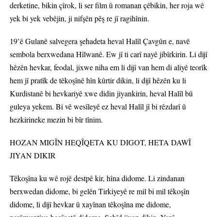
derketine, bikin çîrok, li ser film û romanan çêbikin, her roja wê
yek bi yek vebêjin, ji nifşên pêş re jî ragihînin.
19’ê Gulanê salvegera şehadeta heval Halîl Çavgûn e, navê
sembola berxwedana Hîlwanê. Ew jî ti carî nayê jibîrkirin. Li dijî
hêzên hevkar, feodal, jixwe niha em li dijî van hem di aliyê teorîk
hem jî pratîk de têkoşînê hîn kûrtir dikin, li dijî hêzên ku li
Kurdistanê bi hevkariyê xwe didin jiyankirin, heval Halîl bû
guleya yekem. Bi vê wesîleyê ez heval Halîl jî bi rêzdarî û
hezkirineke mezin bi bîr tînim.
HOZAN MIGÎN HEQÎQETA KU DIGOT, HETA DAWÎ
JIYAN DIKIR
Têkoşîna ku wê rojê destpê kir, hîna didome. Li zindanan
berxwedan didome, bi gelên Tirkiyeyê re mil bi mil têkoşîn
didome, li dijî hevkar û xayînan têkoşîna me didome,