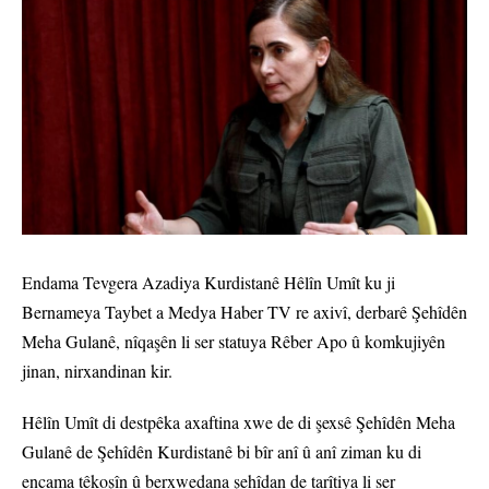
Endama Tevgera Azadiya Kurdistanê Hêlîn Umît ku ji
Bernameya Taybet a Medya Haber TV re axivî, derbarê Şehîdên
Meha Gulanê, nîqaşên li ser statuya Rêber Apo û komkujiyên
jinan, nirxandinan kir.
Hêlîn Umît di destpêka axaftina xwe de di şexsê Şehîdên Meha
Gulanê de Şehîdên Kurdistanê bi bîr anî û anî ziman ku di
encama têkoşîn û berxwedana şehîdan de tarîtiya li ser