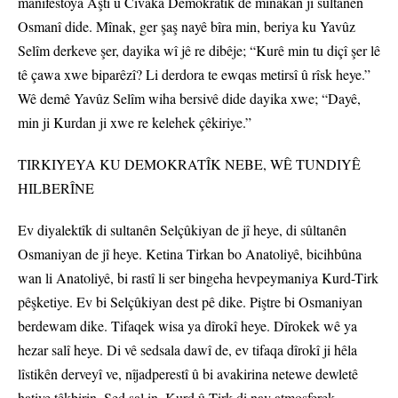
manîfestoya Aştî û Civaka Demokratîk de mînakan ji sultanên
Osmanî dide. Mînak, ger şaş nayê bîra min, beriya ku Yavûz
Selîm derkeve şer, dayika wî jê re dibêje; “Kurê min tu diçî şer lê
tê çawa xwe biparêzî? Li derdora te ewqas metirsî û rîsk heye.”
Wê demê Yavûz Selîm wiha bersivê dide dayika xwe; “Dayê,
min ji Kurdan ji xwe re kelehek çêkiriye.”
TIRKIYEYA KU DEMOKRATÎK NEBE, WÊ TUNDIYÊ
HILBERÎNE
Ev diyalektîk di sultanên Selçûkiyan de jî heye, di sûltanên
Osmaniyan de jî heye. Ketina Tirkan bo Anatoliyê, bicihbûna
wan li Anatoliyê, bi rastî li ser bingeha hevpeymaniya Kurd-Tirk
pêşketiye. Ev bi Selçûkiyan dest pê dike. Piştre bi Osmaniyan
berdewam dike. Tifaqek wisa ya dîrokî heye. Dîrokek wê ya
hezar salî heye. Di vê sedsala dawî de, ev tifaqa dîrokî ji hêla
lîstikên derveyî ve, nîjadperestî û bi avakirina netewe dewletê
hatiye têkbirin. Sed sal in, Kurd û Tirk di nav atmosferek