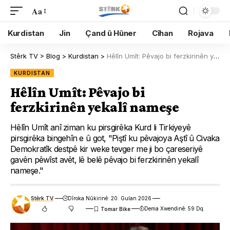
Aa
Kurdistan
Jin
Çand û Hûner
Cîhan
Rojava
Stêrk TV
>
Blog
>
Kurdistan
>
Hêlîn Umît: Pêvajo bi ferzkirinên yekalî nameşe
KURDISTAN
Hêlîn Umît: Pêvajo bi
ferzkirinên yekalî nameşe
Hêlîn Umît anî ziman ku pirsgirêka Kurd li Tirkiyeyê
pirsgirêka bingehîn e û got, "Piştî ku pêvajoya Aştî û Civaka
Demokratîk destpê kir weke tevger me ji bo çareseriyê
gavên pêwîst avêt, lê belê pêvajo bi ferzkirinên yekalî
nameşe."
Stêrk TV
Dîroka Nûkirinê: 20. Gulan 2026
Dema Xwendinê: 59 Dq.