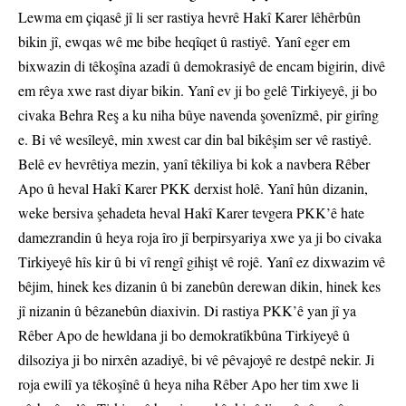
Lewma em çiqasê jî li ser rastiya hevrê Hakî Karer lêhêrbûn
bikin jî, ewqas wê me bibe heqîqet û rastiyê. Yanî eger em
bixwazin di têkoşîna azadî û demokrasiyê de encam bigirin, divê
em rêya xwe rast diyar bikin. Yanî ev ji bo gelê Tirkiyeyê, ji bo
civaka Behra Reş a ku niha bûye navenda şovenîzmê, pir girîng
e. Bi vê wesîleyê, min xwest car din bal bikêşim ser vê rastiyê.
Belê ev hevrêtiya mezin, yanî têkiliya bi kok a navbera Rêber
Apo û heval Hakî Karer PKK derxist holê. Yanî hûn dizanin,
weke bersiva şehadeta heval Hakî Karer tevgera PKK’ê hate
damezrandin û heya roja îro jî berpirsyariya xwe ya ji bo civaka
Tirkiyeyê hîs kir û bi vî rengî gihişt vê rojê. Yanî ez dixwazim vê
bêjim, hinek kes dizanin û bi zanebûn derewan dikin, hinek kes
jî nizanin û bêzanebûn diaxivin. Di rastiya PKK’ê yan jî ya
Rêber Apo de hewldana ji bo demokratîkbûna Tirkiyeyê û
dilsoziya ji bo nirxên azadiyê, bi vê pêvajoyê re destpê nekir. Ji
roja ewilî ya têkoşînê û heya niha Rêber Apo her tim xwe li