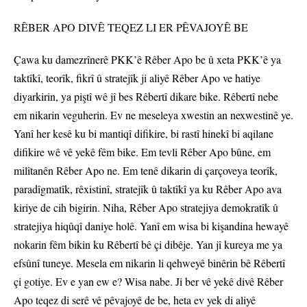
RÊBER APO DIVÊ TEQEZ LI ER PÊVAJOYÊ BE
Çawa ku damezrînerê PKK’ê Rêber Apo be û xeta PKK’ê ya
taktîkî, teorîk, fikrî û stratejîk ji aliyê Rêber Apo ve hatiye
diyarkirin, ya piştî wê jî bes Rêbertî dikare bike. Rêbertî nebe
em nikarin veguherin. Ev ne meseleya xwestin an nexwestinê ye.
Yanî her kesê ku bi mantiqî difikire, bi rastî hinekî bi aqilane
difikire wê vê yekê fêm bike. Em tevli Rêber Apo bûne, em
milîtanên Rêber Apo ne. Em tenê dikarin di çarçoveya teorîk,
paradîgmatîk, rêxistinî, stratejîk û taktîkî ya ku Rêber Apo ava
kiriye de cih bigirin. Niha, Rêber Apo stratejiya demokratîk û
stratejiya hiqûqî daniye holê. Yanî em wisa bi kişandina hewayê
nokarin fêm bikin ku Rêbertî bê çi dibêje. Yan jî kureya me ya
efsûnî tuneye. Mesela em nikarin li qehweyê binêrin bê Rêbertî
çi gotiye. Ev e yan ew e? Wisa nabe. Ji ber vê yekê divê Rêber
Apo teqez di serê vê pêvajoyê de be, heta ev yek di aliyê