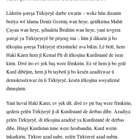
Lîderên şoreşa Tirkiyeyê darbe xwarin – weke hûn dizanin
beriya wê îdama Denîz Gezmîş wan heye, qetilkirina Mahîr
Çayan wan heye, şehadeta Îbrahîm wan heye, yanî tevgera
şoreşê ya Tirkiyeyeyê bê pêşeng ma – hûn jî dikarin ji bo
têkoşîna şoreşa Tirkiyeyê rêxistinekê ava bikin. Lê belê, hem
Hakî Karer hem jî Kemal Pîr di têkoşîna Kurdistanê de israr
kirin. Divê îro ev yek baş were fêmkirin. Ez vê hem ji bo gelê
Kurd dibêjim, hem jî bi taybetî ji bo kesên azadîxwaz û
demokrasîxwaz ên li Tirkiyeyê, kesên têkoşîna sosyalîzmê
dimeşînin.
Yanî heval Hakî Karer, ev yek dît, divê ev pir baş were fêmkirin,
qedera gelên Tirkiyeyê jî di Kurdistanê de derbas dibe. Azadiya
gelên Tirkiyeyê, di têkoşîna azadiyê ya Kurdistanê de derbas
dibe. Hingî Kurdistan tune were hesibandin, Kurd werin
înkarkirin, Tirkiye azad nabe, gelên Tirkiyeyê azad nabin.