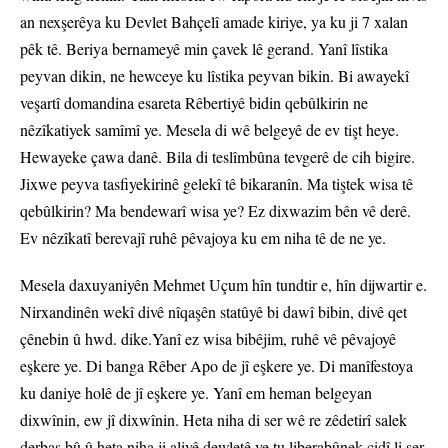
an nexşerêya ku Devlet Bahçelî amade kiriye, ya ku ji 7 xalan
pêk tê. Beriya bernameyê min çavek lê gerand. Yanî lîstika
peyvan dikin, ne hewceye ku lîstika peyvan bikin. Bi awayekî
veşartî domandina esareta Rêbertiyê bidin qebûlkirin ne
nêzîkatiyek samîmî ye. Mesela di wê belgeyê de ev tişt heye.
Hewayeke çawa danê. Bila di teslîmbûna tevgerê de cih bigire.
Jixwe peyva tasfiyekirinê gelekî tê bikaranîn. Ma tiştek wisa tê
qebûlkirin? Ma bendewarî wisa ye? Ez dixwazim bên vê derê.
Ev nêzîkatî berevajî ruhê pêvajoya ku em niha tê de ne ye.
Mesela daxuyaniyên Mehmet Uçum hîn tundtir e, hîn dijwartir e.
Nirxandinên wekî divê nîqaşên statûyê bi dawî bibin, divê qet
çênebin û hwd. dike.Yanî ez wisa bibêjim, ruhê vê pêvajoyê
eşkere ye. Di banga Rêber Apo de jî eşkere ye. Di manîfestoya
ku daniye holê de jî eşkere ye. Yanî em heman belgeyan
dixwînin, ew jî dixwînin. Heta niha di ser wê re zêdetirî salek
derbas bû û heta niha ji aliyê dewletê ve tu liberabûnek cidî li ser