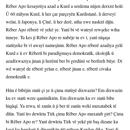
Rêber Apo kesayetiya azad a Kurd a serdema nûjen derxist holê.
Û 60 mîlyon Kurd, li her çar parçeyên Kurdistanê, li derveyî
welat, li Japonya, li Çînê, li her derê, niha xwe naskirî dijîn.
Rêber Apo rêberê vê yekê ye. Yanî bi vê wateyê rewşeke wiha
tuneye. Tu kes ji Rêber Apo re nabêje tu ev î, yanî nîqaşa
statûyeke bi vî awayî nameşînin. Rêber Apo rêberê azadiya gelê
Kurd e û ev Rêbertî bi paradîgmaya demokratîk, ekolojîk û
azadîxwaziya jinan ji herêmî ber bi gerdûnî ve berfireh bûye. Di
wê wateyê de rêberê gelan e, rêberê jinan e, rêberê civaka
demokratîk e.
Hûn ê bibêjin statû çi ye û çima statûyê dixwazin? Em dixwazin
ku ev statû were qanûnîkirin. Em dixwazin ku ev statû bibe
hiqûqî. Ya rewa, tê zanîn û ji ber tê zanîn wekî muxatabek tê
dîtin. Yanî îro dewleta Tirk çima Rêber Apo muxatab girt? Çima
bi Rêber Apo re? Yanî dewleta Tirk vê yekê pir baş dizane ku
kesê ku bandorê li dînamîkên 60 mîlyon Kurdan dike. Yanî di