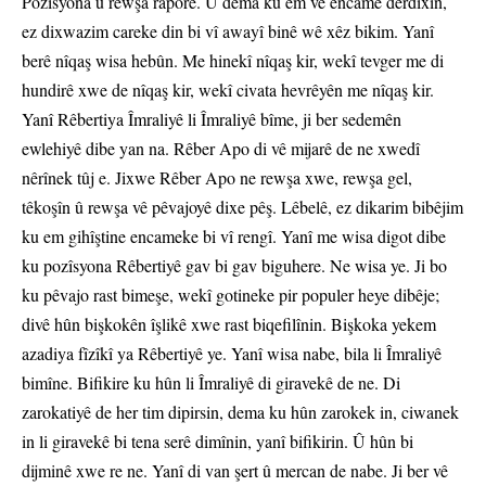
Pozîsyona û rewşa raporê. Û dema ku em vê encamê derdixin,
ez dixwazim careke din bi vî awayî binê wê xêz bikim. Yanî
berê nîqaş wisa hebûn. Me hinekî nîqaş kir, wekî tevger me di
hundirê xwe de nîqaş kir, wekî civata hevrêyên me nîqaş kir.
Yanî Rêbertiya Îmraliyê li Îmraliyê bîme, ji ber sedemên
ewlehiyê dibe yan na. Rêber Apo di vê mijarê de ne xwedî
nêrînek tûj e. Jixwe Rêber Apo ne rewşa xwe, rewşa gel,
têkoşîn û rewşa vê pêvajoyê dixe pêş. Lêbelê, ez dikarim bibêjim
ku em gihîştine encameke bi vî rengî. Yanî me wisa digot dibe
ku pozîsyona Rêbertiyê gav bi gav biguhere. Ne wisa ye. Ji bo
ku pêvajo rast bimeşe, wekî gotineke pir populer heye dibêje;
divê hûn bişkokên îşlikê xwe rast biqefilînin. Bişkoka yekem
azadiya fîzîkî ya Rêbertiyê ye. Yanî wisa nabe, bila li Îmraliyê
bimîne. Bifikire ku hûn li Îmraliyê di giravekê de ne. Di
zarokatiyê de her tim dipirsin, dema ku hûn zarokek in, ciwanek
in li giravekê bi tena serê dimînin, yanî bifikirin. Û hûn bi
dijminê xwe re ne. Yanî di van şert û mercan de nabe. Ji ber vê