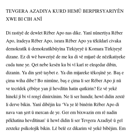
TEVGERA AZADIYA KURD HEMÛ BERPIRSYARIYÊN
XWE BI CIH ANÎ
Di rastiyê de dewlet Rêber Apo nas dike. Yanî nûnertiya Rêber
Apo, îradeya Rêber Apo, israra Rêber Apo ya têkildarî civaka
demokratîk û demokratîkbûyîna Tirkiyeyê û Komara Tirkiyeyê
dizane. Ez di wê baweriyê de me ku di vê mijarê de nêzîkatiyeke
cuda tune ye. Qet nebe kesên ku bi vî karî re eleqedar dibin,
dizanin. Ya din şerê taybet e. Ya din mijareke têkoşînê ye. Baş e
çima wiha dibe? Bo nimûne, baş e çima li ser Rêber Apo ji nû
ve tecrîdek çêbûye yan jî hevdîtin hatin qutkirin? Ez vê yekê
hinekî jî bi vî rengî dinirxînim. Ne li ser hundir, hewl didin zextê
li derve bikin. Yanî dibêjin ku ‘Va ye lê binêrin Rêber Apo di
nava van şert û mercan de ye. Ger em bixwazin em rê nadin
pêkhatina hevdîtinan’ û hewl didin li ser Tevgera Azadiyê û gel
zexteke psîkolojîk bikin. Lê belê ez dikarim vê yekê bibêjim. Em