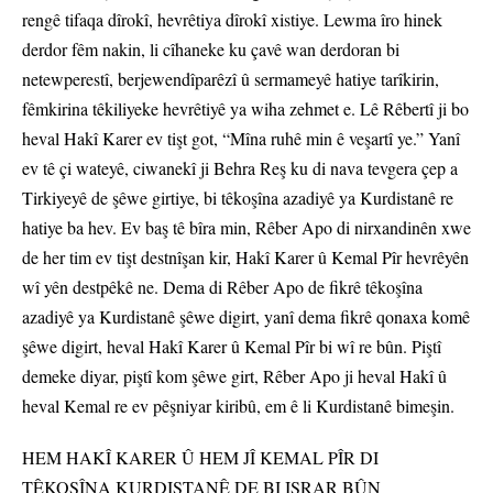
rengê tifaqa dîrokî, hevrêtiya dîrokî xistiye. Lewma îro hinek
derdor fêm nakin, li cîhaneke ku çavê wan derdoran bi
netewperestî, berjewendîparêzî û sermameyê hatiye tarîkirin,
fêmkirina têkiliyeke hevrêtiyê ya wiha zehmet e. Lê Rêbertî ji bo
heval Hakî Karer ev tişt got, “Mîna ruhê min ê veşartî ye.” Yanî
ev tê çi wateyê, ciwanekî ji Behra Reş ku di nava tevgera çep a
Tirkiyeyê de şêwe girtiye, bi têkoşîna azadiyê ya Kurdistanê re
hatiye ba hev. Ev baş tê bîra min, Rêber Apo di nirxandinên xwe
de her tim ev tişt destnîşan kir, Hakî Karer û Kemal Pîr hevrêyên
wî yên destpêkê ne. Dema di Rêber Apo de fikrê têkoşîna
azadiyê ya Kurdistanê şêwe digirt, yanî dema fikrê qonaxa komê
şêwe digirt, heval Hakî Karer û Kemal Pîr bi wî re bûn. Piştî
demeke diyar, piştî kom şêwe girt, Rêber Apo ji heval Hakî û
heval Kemal re ev pêşniyar kiribû, em ê li Kurdistanê bimeşin.
HEM HAKÎ KARER Û HEM JÎ KEMAL PÎR DI
TÊKOŞÎNA KURDISTANÊ DE BI ISRAR BÛN