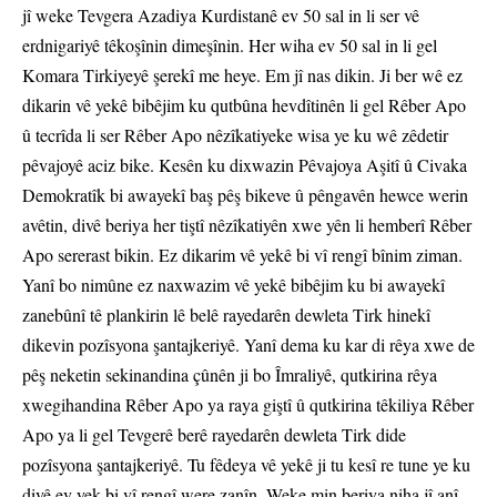
jî weke Tevgera Azadiya Kurdistanê ev 50 sal in li ser vê
erdnigariyê têkoşînin dimeşînin. Her wiha ev 50 sal in li gel
Komara Tirkiyeyê şerekî me heye. Em jî nas dikin. Ji ber wê ez
dikarin vê yekê bibêjim ku qutbûna hevdîtinên li gel Rêber Apo
û tecrîda li ser Rêber Apo nêzîkatiyeke wisa ye ku wê zêdetir
pêvajoyê aciz bike. Kesên ku dixwazin Pêvajoya Aşitî û Civaka
Demokratîk bi awayekî baş pêş bikeve û pêngavên hewce werin
avêtin, divê beriya her tiştî nêzîkatiyên xwe yên li hemberî Rêber
Apo sererast bikin. Ez dikarim vê yekê bi vî rengî bînim ziman.
Yanî bo nimûne ez naxwazim vê yekê bibêjim ku bi awayekî
zanebûnî tê plankirin lê belê rayedarên dewleta Tirk hinekî
dikevin pozîsyona şantajkeriyê. Yanî dema ku kar di rêya xwe de
pêş neketin sekinandina çûnên ji bo Îmraliyê, qutkirina rêya
xwegihandina Rêber Apo ya raya giştî û qutkirina têkiliya Rêber
Apo ya li gel Tevgerê berê rayedarên dewleta Tirk dide
pozîsyona şantajkeriyê. Tu fêdeya vê yekê ji tu kesî re tune ye ku
divê ev yek bi vî rengî were zanîn. Weke min beriya niha jî anî