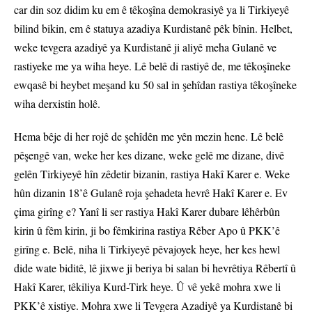
car din soz didim ku em ê têkoşîna demokrasiyê ya li Tirkiyeyê
bilind bikin, em ê statuya azadiya Kurdistanê pêk bînin. Helbet,
weke tevgera azadiyê ya Kurdistanê ji aliyê meha Gulanê ve
rastiyeke me ya wiha heye. Lê belê di rastiyê de, me têkoşîneke
ewqasê bi heybet meşand ku 50 sal in şehîdan rastiya têkoşîneke
wiha derxistin holê.
Hema bêje di her rojê de şehîdên me yên mezin hene. Lê belê
pêşengê van, weke her kes dizane, weke gelê me dizane, divê
gelên Tirkiyeyê hîn zêdetir bizanin, rastiya Hakî Karer e. Weke
hûn dizanin 18’ê Gulanê roja şehadeta hevrê Hakî Karer e. Ev
çima girîng e? Yanî li ser rastiya Hakî Karer dubare lêhêrbûn
kirin û fêm kirin, ji bo fêmkirina rastiya Rêber Apo û PKK’ê
girîng e. Belê, niha li Tirkiyeyê pêvajoyek heye, her kes hewl
dide wate biditê, lê jixwe ji beriya bi salan bi hevrêtiya Rêbertî û
Hakî Karer, têkiliya Kurd-Tirk heye. Û vê yekê mohra xwe li
PKK’ê xistiye. Mohra xwe li Tevgera Azadiyê ya Kurdistanê bi