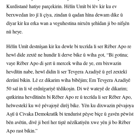
Kurdistanê hatiye parçekirin. Hêlîn Umît bi lêv kir ku ev
berxwedan îro jî li çiya, zindan û qadan hîna dewam dike û
diyar kir ku erka wan a veguhestina nirxên şehîdan ji bo nifşên
nû heye.
Hêlîn Umît destnîşan kir ku dewle bi tecrîda li ser Rêber Apo re
hewl dide zextê ne hundir li derve bike û wiha got, “Bi gotina;
vaye Rêber Apo di şert û mercek wiha de ye, em bixwazin
hevdîtin nabe, hewl didin li ser Tevgera Azadiyê û gel zextekî
derûnî bikin. Lê ez dikarim wiha bibêjim; Em Tevgera Azadiyê
50 sal in li vê erdnîgariyê têdikoşin. Di wê wateyê de dikarim;
qutkirina hevdîtinên bi Rêber Apo re û tecrîda li ser Rêber Apo,
helwestekî ku wê pêvajoyê dirêj bike. Yên ku dixwazin pêvajoya
Aştî û Civaka Demokratîk bi tendurist pêşve biçe û gavên pêwîst
bên avêtin, divê ji berî her tiştê nêzîkatiyên xwe yên ji bo Rêber
Apo rast bikin.”