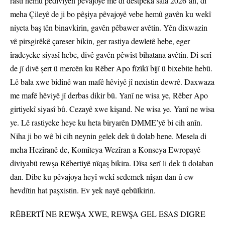
rastî hemû pêdiviyên pêvajoyê me di destpêka sala 2026’an, di
meha Çileyê de ji bo pêşiya pêvajoyê vebe hemû gavên ku wekî
niyeta baş tên binavkirin, gavên pêbawer avêtin. Yên dixwazin
vê pirsgirêkê çareser bikin, ger rastiya dewletê hebe, eger
îradeyeke siyasî hebe, divê gavên pêwîst bihatana avêtin. Di serî
de jî divê şert û mercên ku Rêber Apo fîzîkî bijî û bixebite hebû.
Lê bala xwe bidinê wan mafê hêviyê jî nexistin dewrê. Daxwaza
me mafê hêviyê jî derbas dikir bû. Yanî ne wisa ye, Rêber Apo
girtiyekî siyasî bû. Cezayê xwe kişand. Ne wisa ye. Yanî ne wisa
ye. Lê rastiyeke heye ku heta biryarên DMME’yê bi cih anîn.
Niha ji bo wê bi cih neynin gelek dek û dolab hene. Mesela di
meha Hezîranê de, Komîteya Wezîran a Konseya Ewropayê
diviyabû rewşa Rêbertiyê nîqaş bikira. Dîsa serî li dek û dolaban
dan. Dibe ku pêvajoya heyî wekî sedemek nîşan dan û ew
hevdîtin hat paşxistin. Ev yek nayê qebûlkirin.
RÊBERTÎ NE REWŞA XWE, REWŞA GEL ESAS DIGRE