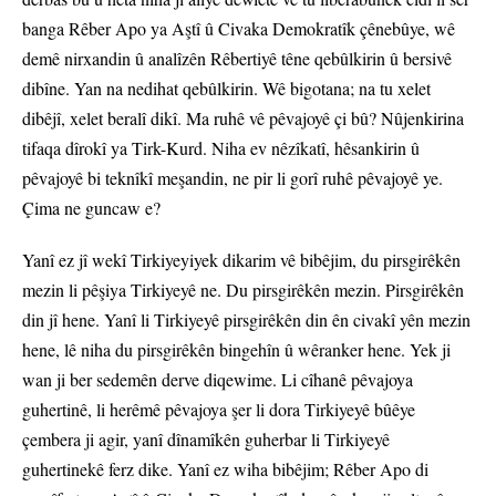
banga Rêber Apo ya Aştî û Civaka Demokratîk çênebûye, wê
demê nirxandin û analîzên Rêbertiyê têne qebûlkirin û bersivê
dibîne. Yan na nedihat qebûlkirin. Wê bigotana; na tu xelet
dibêjî, xelet beralî dikî. Ma ruhê vê pêvajoyê çi bû? Nûjenkirina
tifaqa dîrokî ya Tirk-Kurd. Niha ev nêzîkatî, hêsankirin û
pêvajoyê bi teknîkî meşandin, ne pir li gorî ruhê pêvajoyê ye.
Çima ne guncaw e?
Yanî ez jî wekî Tirkiyeyiyek dikarim vê bibêjim, du pirsgirêkên
mezin li pêşiya Tirkiyeyê ne. Du pirsgirêkên mezin. Pirsgirêkên
din jî hene. Yanî li Tirkiyeyê pirsgirêkên din ên civakî yên mezin
hene, lê niha du pirsgirêkên bingehîn û wêranker hene. Yek ji
wan ji ber sedemên derve diqewime. Li cîhanê pêvajoya
guhertinê, li herêmê pêvajoya şer li dora Tirkiyeyê bûêye
çembera ji agir, yanî dînamîkên guherbar li Tirkiyeyê
guhertinekê ferz dike. Yanî ez wiha bibêjim; Rêber Apo di