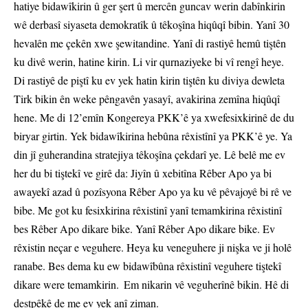
hatiye bidawîkirin û ger şert û mercên guncav werin dabînkirin
wê derbasî siyaseta demokratîk û têkoşîna hiqûqî bibin. Yanî 30
hevalên me çekên xwe şewitandine. Yanî di rastiyê hemû tiştên
ku divê werin, hatine kirin. Li vir qurnaziyeke bi vî rengî heye.
Di rastiyê de piştî ku ev yek hatin kirin tiştên ku diviya dewleta
Tirk bikin ên weke pêngavên yasayî, avakirina zemîna hiqûqî
hene. Me di 12’emîn Kongereya PKK’ê ya xwefesixkirinê de du
biryar girtin. Yek bidawîkirina hebûna rêxistînî ya PKK’ê ye. Ya
din jî guherandina stratejiya têkoşîna çekdarî ye. Lê belê me ev
her du bi tiştekî ve girê da: Jiyîn û xebitîna Rêber Apo ya bi
awayekî azad û pozîsyona Rêber Apo ya ku vê pêvajoyê bi rê ve
bibe. Me got ku fesixkirina rêxistinî yanî temamkirina rêxistinî
bes Rêber Apo dikare bike. Yanî Rêber Apo dikare bike. Ev
rêxistin neçar e veguhere. Heya ku veneguhere ji nişka ve ji holê
ranabe. Bes dema ku ew bidawîbûna rêxistinî veguhere tiştekî
dikare were temamkirin. Em nikarin vê veguherînê bikin. Hê di
destpêkê de me ev yek anî ziman.