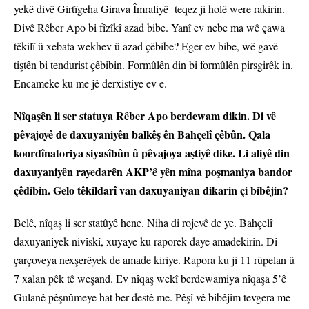
yekê divê Girtîgeha Girava Îmraliyê teqez ji holê were rakirin.
Divê Rêber Apo bi fîzîkî azad bibe. Yanî ev nebe ma wê çawa
têkilî û xebata wekhev û azad çêbibe? Eger ev bibe, wê gavê
tiştên bi tendurist çêbibin. Formûlên din bi formûlên pirsgirêk in.
Encameke ku me jê derxistiye ev e.
Nîqaşên li ser statuya Rêber Apo berdewam dikin. Di vê
pêvajoyê de daxuyaniyên balkêş ên Bahçelî çêbûn. Qala
koordînatoriya siyasîbûn û pêvajoya aştiyê dike. Li aliyê din
daxuyaniyên rayedarên AKP’ê yên mîna poşmaniya bandor
çêdibin. Gelo têkildarî van daxuyaniyan dikarin çi bibêjin?
Belê, nîqaş li ser statûyê hene. Niha di rojevê de ye. Bahçelî
daxuyaniyek nivîskî, xuyaye ku raporek daye amadekirin. Di
çarçoveya nexşerêyek de amade kiriye. Rapora ku ji 11 rûpelan û
7 xalan pêk tê weşand. Ev nîqaş wekî berdewamiya nîqaşa 5’ê
Gulanê pêşnûmeye hat ber destê me. Pêşî vê bibêjim tevgera me