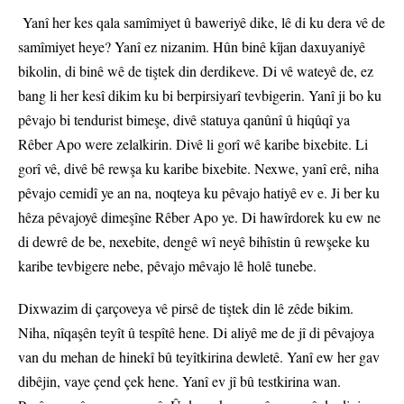
Yanî her kes qala samîmiyet û baweriyê dike, lê di ku dera vê de
samîmiyet heye? Yanî ez nizanim. Hûn binê kîjan daxuyaniyê
bikolin, di binê wê de tiştek din derdikeve. Di vê wateyê de, ez
bang li her kesî dikim ku bi berpirsiyarî tevbigerin. Yanî ji bo ku
pêvajo bi tendurist bimeşe, divê statuya qanûnî û hiqûqî ya
Rêber Apo were zelalkirin. Divê li gorî wê karibe bixebite. Li
gorî vê, divê bê rewşa ku karibe bixebite. Nexwe, yanî erê, niha
pêvajo cemidî ye an na, noqteya ku pêvajo hatiyê ev e. Ji ber ku
hêza pêvajoyê dimeşîne Rêber Apo ye. Di hawîrdorek ku ew ne
di dewrê de be, nexebite, dengê wî neyê bihîstin û rewşeke ku
karibe tevbigere nebe, pêvajo mêvajo lê holê tunebe.
Dixwazim di çarçoveya vê pirsê de tiştek din lê zêde bikim.
Niha, nîqaşên teyît û tespîtê hene. Di aliyê me de jî di pêvajoya
van du mehan de hinekî bû teyîtkirina dewletê. Yanî ew her gav
dibêjin, vaye çend çek hene. Yanî ev jî bû testkirina wan.