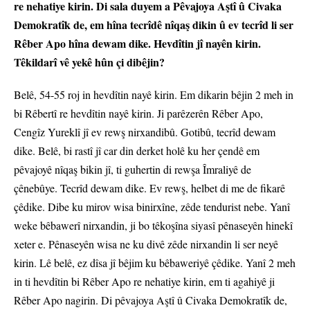
re nehatiye kirin. Di sala duyem a Pêvajoya Aştî û Civaka
Demokratîk de, em hîna tecrîdê nîqaş dikin û ev tecrîd li ser
Rêber Apo hîna dewam dike. Hevdîtin jî nayên kirin.
Têkildarî vê yekê hûn çi dibêjin?
Belê, 54-55 roj in hevdîtin nayê kirin. Em dikarin bêjin 2 meh in
bi Rêbertî re hevdîtin nayê kirin. Ji parêzerên Rêber Apo,
Cengîz Yureklî jî ev rewş nirxandibû. Gotibû, tecrîd dewam
dike. Belê, bi rastî jî car din derket holê ku her çendê em
pêvajoyê nîqaş bikin jî, ti guhertin di rewşa Îmraliyê de
çênebûye. Tecrîd dewam dike. Ev rewş, helbet di me de fikarê
çêdike. Dibe ku mirov wisa binirxîne, zêde tendurist nebe. Yanî
weke bêbawerî nirxandin, ji bo têkoşîna siyasî pênaseyên hinekî
xeter e. Pênaseyên wisa ne ku divê zêde nirxandin li ser neyê
kirin. Lê belê, ez dîsa jî bêjim ku bêbaweriyê çêdike. Yanî 2 meh
in ti hevdîtin bi Rêber Apo re nehatiye kirin, em ti agahiyê ji
Rêber Apo nagirin. Di pêvajoya Aştî û Civaka Demokratîk de,