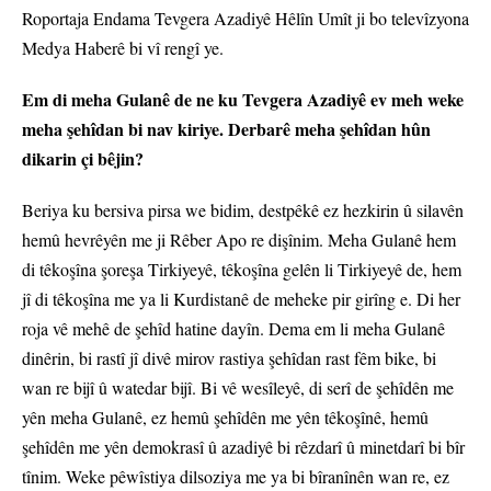
Roportaja Endama Tevgera Azadiyê Hêlîn Umît ji bo televîzyona
Medya Haberê bi vî rengî ye.
Em di meha Gulanê de ne ku Tevgera Azadiyê ev meh weke
meha şehîdan bi nav kiriye. Derbarê meha şehîdan hûn
dikarin çi bêjin?
Beriya ku bersiva pirsa we bidim, destpêkê ez hezkirin û silavên
hemû hevrêyên me ji Rêber Apo re dişînim. Meha Gulanê hem
di têkoşîna şoreşa Tirkiyeyê, têkoşîna gelên li Tirkiyeyê de, hem
jî di têkoşîna me ya li Kurdistanê de meheke pir girîng e. Di her
roja vê mehê de şehîd hatine dayîn. Dema em li meha Gulanê
dinêrin, bi rastî jî divê mirov rastiya şehîdan rast fêm bike, bi
wan re bijî û watedar bijî. Bi vê wesîleyê, di serî de şehîdên me
yên meha Gulanê, ez hemû şehîdên me yên têkoşînê, hemû
şehîdên me yên demokrasî û azadiyê bi rêzdarî û minetdarî bi bîr
tînim. Weke pêwîstiya dilsoziya me ya bi bîranînên wan re, ez