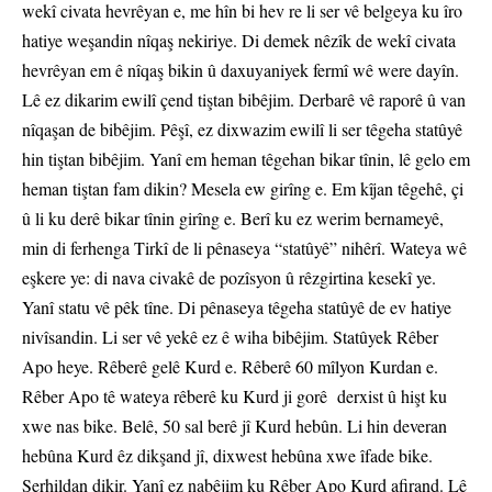
wekî civata hevrêyan e, me hîn bi hev re li ser vê belgeya ku îro
hatiye weşandin nîqaş nekiriye. Di demek nêzîk de wekî civata
hevrêyan em ê nîqaş bikin û daxuyaniyek fermî wê were dayîn.
Lê ez dikarim ewilî çend tiştan bibêjim. Derbarê vê raporê û van
nîqaşan de bibêjim. Pêşî, ez dixwazim ewilî li ser têgeha statûyê
hin tiştan bibêjim. Yanî em heman têgehan bikar tînin, lê gelo em
heman tiştan fam dikin? Mesela ew girîng e. Em kîjan têgehê, çi
û li ku derê bikar tînin girîng e. Berî ku ez werim bernameyê,
min di ferhenga Tirkî de li pênaseya “statûyê” nihêrî. Wateya wê
eşkere ye: di nava civakê de pozîsyon û rêzgirtina kesekî ye.
Yanî statu vê pêk tîne. Di pênaseya têgeha statûyê de ev hatiye
nivîsandin. Li ser vê yekê ez ê wiha bibêjim. Statûyek Rêber
Apo heye. Rêberê gelê Kurd e. Rêberê 60 mîlyon Kurdan e.
Rêber Apo tê wateya rêberê ku Kurd ji gorê derxist û hişt ku
xwe nas bike. Belê, 50 sal berê jî Kurd hebûn. Li hin deveran
hebûna Kurd êz dikşand jî, dixwest hebûna xwe îfade bike.
Serhildan dikir. Yanî ez nabêjim ku Rêber Apo Kurd afirand. Lê