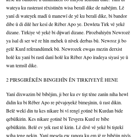
wateya ku rasterast rêxistinên wisa beralî dike de nabêjim. Lê
yanî di wateyek madî û manewî de yê ku beralî dike, bi bandor
dibe û di dilê her kesî de Rêber Apo ye. Dewleta Tirk vê yekê
dizane. Tirkiye vê yekê bi dijwarî dizane. Pîrozbahiyên Newrozê
ya îsal di ser wê re hîn mehek û nîvek derbas bû. Newroz ji bo
gelê Kurd referandûmek bû. Newrozek ewqas mezin derxist
holê ku yanî bi rastî danî holê ku Rêber Apo îradeya siyasî ye û
wan temsîl dike.
2 PIRSGIRÊKÊN BINGEHÎN ÊN TIRKIYEYÊ HENE
Yanî dixwazim bê bibêjim, ji ber ku ev tişt têne zanîn niha hewl
didin ku bi Rêber Apo re pêvajoyekê bimeşînin, û rast dikin.
Belê wekî din tu kes nikare bi vî rengî gotinê bi Kurdan bide
qebûlkirin. Kes nikare gotinê bi Tevgera Kurd re bibe
qebûlkirin. Belê ev yek rast tê kirin. Lê divê vê yekê bi tiştekî
wiha teng nekin. Yanî mesela ew rapora ku em jê re bibêjin nivîs