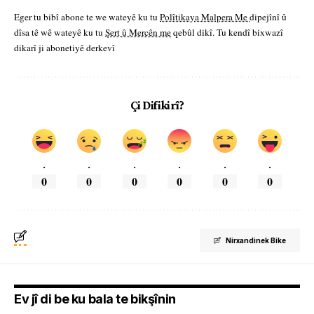
Eger tu bibî abone te we wateyê ku tu
Polîtikaya Malpera Me
dipejînî û
dîsa tê wê wateyê ku tu
Şert û Mercên me
qebûl dikî. Tu kendî bixwazî
dikarî ji abonetiyê derkevî
Çi Difikirî?
.
.
.
.
.
.
0
0
0
0
0
0
Nirxandinek Bike
Ev jî di be ku bala te bikşînin