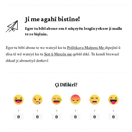
Ji me agahî bistîne!
Eger tu bibî abone em ê nûçeyên lezgîn yekser ji maîla
te re bişînin.
Eger tu bibî abone te we wateyê ku tu
Polîtikaya Malpera Me
dipejînî û
dîsa tê wê wateyê ku tu
Şert û Mercên me
qebûl dikî. Tu kendî bixwazî
dikarî ji abonetiyê derkevî
Çi Difikirî?
.
.
.
.
.
.
0
0
0
0
0
0