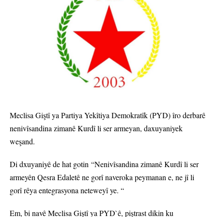
Meclisa Giştî ya Partiya Yekîtiya Demokratîk (PYD) îro derbarê
nenivîsandina zimanê Kurdî li ser armeyan, daxuyaniyek
weşand.
Di dxuyaniyê de hat gotin “Nenivîsandina zimanê Kurdî li ser
armeyên Qesra Edaletê ne gorî naveroka peymanan e, ne jî li
gorî rêya entegrasyona neteweyî ye. “
Em, bi navê Meclisa Giştî ya PYD`ê, piştrast dikin ku