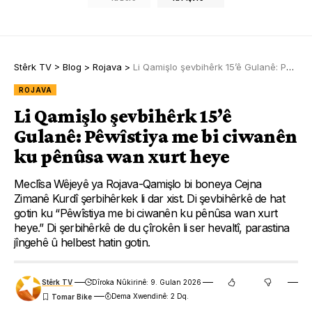
Stêrk TV
>
Blog
>
Rojava
>
Li Qamişlo şevbihêrk 15’ê Gulanê: Pêwîstiya me bi ciwanên ku pênûsa wan xurt heye
ROJAVA
Li Qamişlo şevbihêrk 15’ê
Gulanê: Pêwîstiya me bi ciwanên
ku pênûsa wan xurt heye
Meclîsa Wêjeyê ya Rojava-Qamişlo bi boneya Cejna
Zimanê Kurdî şerbihêrkek li dar xist. Di şevbihêrkê de hat
gotin ku “Pêwîstiya me bi ciwanên ku pênûsa wan xurt
heye.” Di şerbihêrkê de du çîrokên li ser hevaltî, parastina
jîngehê û helbest hatin gotin.
Stêrk TV
Dîroka Nûkirinê: 9. Gulan 2026
Dema Xwendinê: 2 Dq.