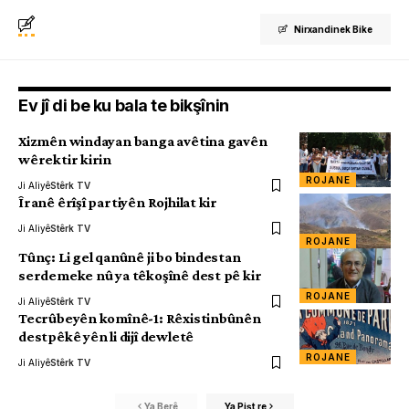
Nirxandinek Bike
Ev jî di be ku bala te bikşînin
Xizmên windayan banga avêtina gavên
wêrektir kirin
ROJANE
Ji Aliyê
Stêrk TV
Îranê êrîşî partiyên Rojhilat kir
Ji Aliyê
Stêrk TV
ROJANE
Tûnç: Li gel qanûnê ji bo bindestan
serdemeke nû ya têkoşînê dest pê kir
ROJANE
Ji Aliyê
Stêrk TV
Tecrûbeyên komînê-1: Rêxistinbûnên
destpêkê yên li dijî dewletê
ROJANE
Ji Aliyê
Stêrk TV
Ya Berê
Ya Pişt re