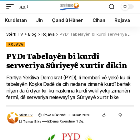
Aa
Kurdistan
Jin
Çand û Hûner
Cîhan
Rojava
Stêrk TV
>
Blog
>
Rojava
>
PYD: Tabelayên bi kurdî serweriya Sûriyeyê xurtir dikin
ROJAVA
PYD: Tabelayên bi kurdî
serweriya Sûriyeyê xurtir dikin
Partiya Yekîtiya Demokrat (PYD), li hemberî vê yekê ku di
tabelayên Koşka Dadê de cih nedane zimanê kurdî bertek
nîşan da û diyar kir ku naskirina kurdî wekî yek ji zimanên
fermî, dê serweriya neteweyî ya Sûriyeyê xurtir bike
Stêrk TV
Dîroka Nûkirinê: 9. Gulan 2026
Dema Xwendinê: 1 Dq.