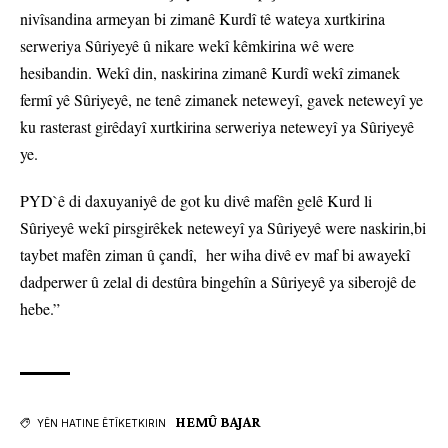
nivîsandina armeyan bi zimanê Kurdî tê wateya xurtkirina
serweriya Sûriyeyê û nikare wekî kêmkirina wê were
hesibandin. Wekî din, naskirina zimanê Kurdî wekî zimanek
fermî yê Sûriyeyê, ne tenê zimanek neteweyî, gavek neteweyî ye
ku rasterast girêdayî xurtkirina serweriya neteweyî ya Sûriyeyê
ye.
PYD`ê di daxuyaniyê de got ku divê mafên gelê Kurd li
Sûriyeyê wekî pirsgirêkek neteweyî ya Sûriyeyê were naskirin,bi
taybet mafên ziman û çandî, her wiha divê ev maf bi awayekî
dadperwer û zelal di destûra bingehîn a Sûriyeyê ya siberojê de
hebe.”
HEMÛ BAJAR
YÊN HATINE ÊTÎKETKIRIN