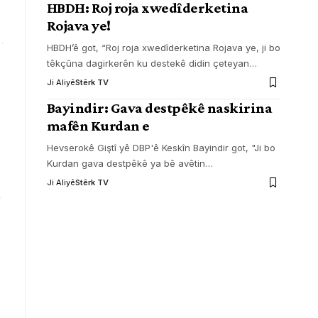
HBDH: Roj roja xwedîderketina
Rojava ye!
HBDH’ê got, “Roj roja xwedîderketina Rojava ye, ji bo
têkçûna dagirkerên ku destekê didin çeteyan
…
Ji Aliyê
Stêrk TV
Bayindir: Gava destpêkê naskirina
mafên Kurdan e
Hevserokê Giştî yê DBP'ê Keskîn Bayindir got, "Ji bo
Kurdan gava destpêkê ya bê avêtin
…
Ji Aliyê
Stêrk TV