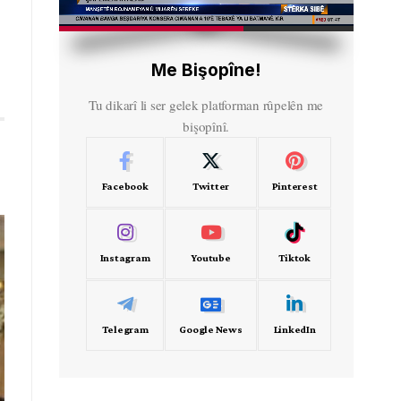
HD
00:52
Me Bişopîne!
Tu dikarî li ser gelek platforman rûpelên me
bişopînî.
Facebook
Twitter
Pinterest
Instagram
Youtube
Tiktok
Telegram
Google News
LinkedIn