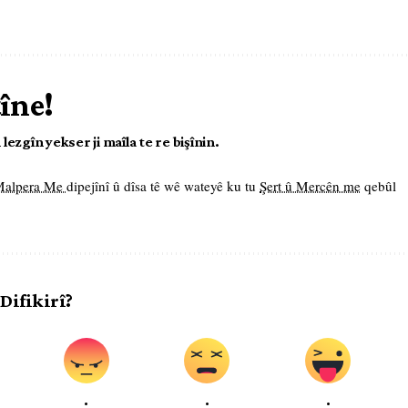
tîne!
ezgîn yekser ji maîla te re bişînin.
 Malpera Me
dipejînî û dîsa tê wê wateyê ku tu
Şert û Mercên me
qebûl
 Difikirî?
.
.
.