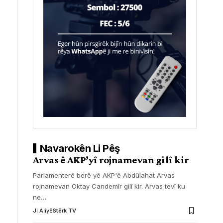
Navarokên Li Pêş
Arvas ê AKP’yî rojnamevan gilî kir
Parlamenterê berê yê AKP'ê Abdûlahat Arvas
rojnamevan Oktay Candemîr gilî kir. Arvas tevî ku
ne
…
Ji Aliyê
Stêrk TV