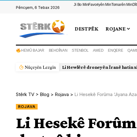
Ji Bo Min
Favoriyên Min
Tomarên Min
Dî
Pêncşem, 6 Tebax 2026
DESTPÊK
ROJANE
HEMÛ BAJAR
BEHDÎNAN
STENBOL
AMED
ENQERE
QAMI
Nûçeyên Lezgîn
Li Hewlêrê droneyên Îranê hatin x
Stêrk TV
>
Blog
>
Rojava
>
Li Hesekê Forûma ‘Jiyana Aza
ROJAVA
Li Hesekê Forûma