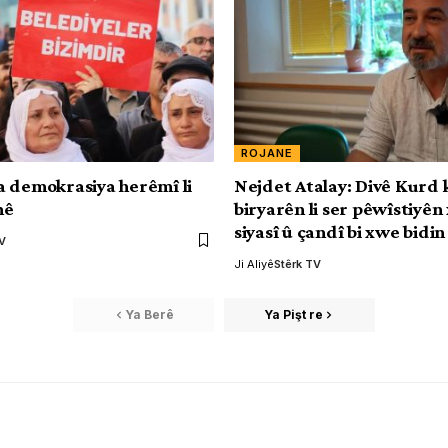
ROJANE
 demokrasiya herêmî li
Nejdet Atalay: Divê Kurd 
nê
biryarên li ser pêwîstiyên
siyasî û çandî bi xwe bidin
TV
Ji Aliyê
Stêrk TV
Ya Berê
Ya Pişt re