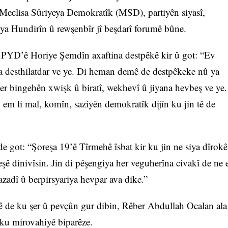
 Meclisa Sûriyeya Demokratîk (MSD), partiyên siyasî,
iya Hundirîn û rewşenbîr jî beşdarî forumê bûne.
 a PYD’ê Horiye Şemdîn axaftina destpêkê kir û got: “Ev
eta desthilatdar ve ye. Di heman demê de destpêkeke nû ya
 ser bingehên xwişk û biratî, wekhevî û jiyana hevbeş ve ye.
 em li mal, komîn, saziyên demokratîk dijîn ku jin tê de
 got: “Şoreşa 19’ê Tîrmehê îsbat kir ku jin ne siya dîrokê
eşê dinivîsin. Jin di pêşengiya her veguherîna civakî de ne 
azadî û berpirsyariya hevpar ava dike.”
ê de ku şer û pevçûn gur dibin, Rêber Abdullah Ocalan ala
 ku mirovahiyê biparêze.