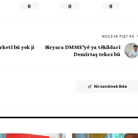
0
0
0
NÛÇEYA PIŞT RE
ketî bû yek ji
Biryara DMME’yê ya têkildarî
Demîrtaş tekez bû
Nirxandinek Bike