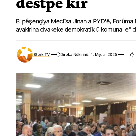
destpê kir
Bi pêşengiya Meclîsa Jinan a PYD'ê, Forûma 
avakirina civakeke demokratîk û komunal e" de
Stêrk TV
Dîroka Nûkirinê: 4. Mijdar 2025