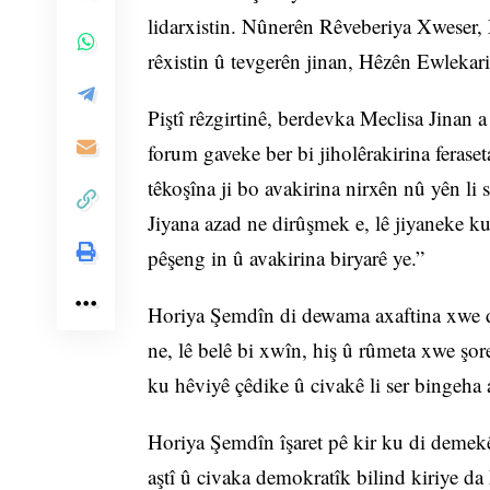
lidarxistin. Nûnerên Rêveberiya Xweser,
rêxistin û tevgerên jinan, Hêzên Ewlekar
Piştî rêzgirtinê, berdevka Meclisa Jinan
forum gaveke ber bi jiholêrakirina feras
têkoşîna ji bo avakirina nirxên nû yên li
Jiyana azad ne dirûşmek e, lê jiyaneke ku
pêşeng in û avakirina biryarê ye.”
Horiya Şemdîn di dewama axaftina xwe de
ne, lê belê bi xwîn, hiş û rûmeta xwe şor
ku hêviyê çêdike û civakê li ser bingeha 
Horiya Şemdîn îşaret pê kir ku di demek
aştî û civaka demokratîk bilind kiriye da