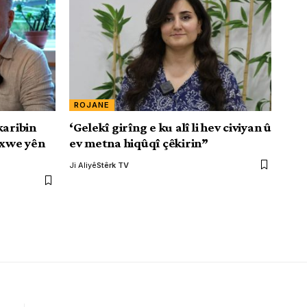
ROJANE
karibin
‘Gelekî girîng e ku alî li hev civiyan û
 xwe yên
ev metna hiqûqî çêkirin”
Ji Aliyê
Stêrk TV