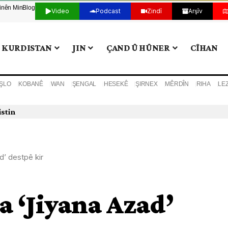
tinên Min
Blog
Video
Podcast
Zindî
Arşîv
KURDISTAN
JIN
ÇAND Û HÛNER
CÎHAN
ŞLO
KOBANÊ
WAN
ŞENGAL
HESEKÊ
ŞIRNEX
MÊRDÎN
RIHA
LE
istin
d’ destpê kir
 ‘Jiyana Azad’