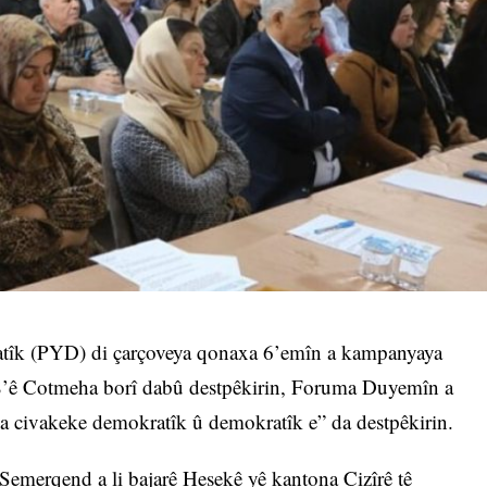
ratîk (PYD) di çarçoveya qonaxa 6’emîn a kampanyaya
 ku 8’ê Cotmeha borî dabû destpêkirin, Foruma Duyemîn a
na civakeke demokratîk û demokratîk e” da destpêkirin.
Semerqend a li bajarê Hesekê yê kantona Cizîrê tê