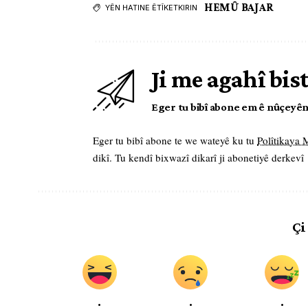
HEMÛ BAJAR
YÊN HATINE ÊTÎKETKIRIN
Ji me agahî bis
Eger tu bibî abone em ê nûçeyên l
Eger tu bibî abone te we wateyê ku tu
Polîtikaya
dikî. Tu kendî bixwazî dikarî ji abonetiyê derkevî
Çi
.
.
.