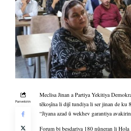
Meclisa Jinan a Partiya Yekitiya Demok
Parvekirin
têkoşîna li dijî tundiya li ser jinan de
“Jiyana azad û wekhev garantiya avakiri
Forum bi beşdariya 180 nûneran li Hola 