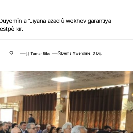
Duyemîn a "Jiyana azad û wekhev garantiya
stpê kir.
Dema Xwendinê: 3 Dq.