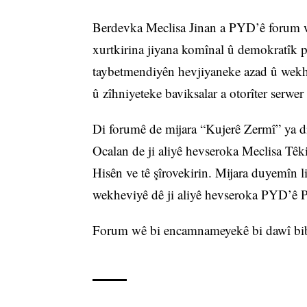
Berdevka Meclisa Jinan a PYD’ê forum w
xurtkirina jiyana komînal û demokratîk 
taybetmendiyên hevjiyaneke azad û wekhev
û zîhniyeteke baviksalar a otorîter serwer
Di forumê de mijara “Kujerê Zermî” ya 
Ocalan de ji aliyê hevseroka Meclisa Têk
Hisên ve tê şîrovekirin. Mijara duyemîn li
wekheviyê dê ji aliyê hevseroka PYD’ê P
Forum wê bi encamnameyekê bi dawî bi