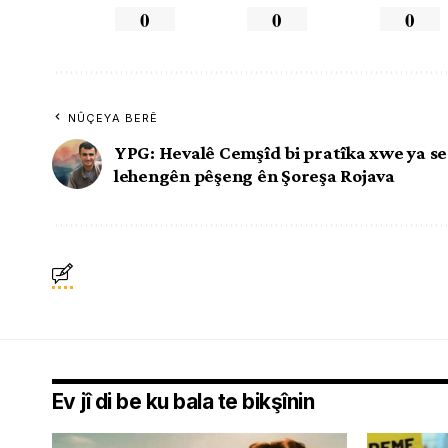
0
0
0
NÛÇEYA BERÊ
YPG: Hevalê Cemşîd bi pratîka xwe ya ser
lehengên pêşeng ên Şoreşa Rojava
Ev jî di be ku bala te bikşînin