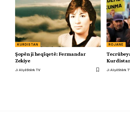
KURDISTAN
ROJANE
Şopên ji heqîqetê: Fermandar
Tecrûbeya
Zekiye
Kurdista
Ji Aliyê
Stêrk TV
Ji Aliyê
Stêrk 