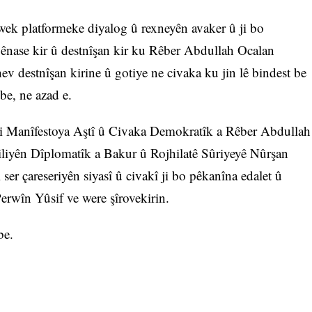
ek platformeke diyalog û rexneyên avaker û ji bo
pênase kir û destnîşan kir ku Rêber Abdullah Ocalan
 destnîşan kirine û gotiye ne civaka ku jin lê bindest be
 be, ne azad e.
di Manîfestoya Aştî û Civaka Demokratîk a Rêber Abdullah
iliyên Dîplomatîk a Bakur û Rojhilatê Sûriyeyê Nûrşan
 ser çareseriyên siyasî û civakî ji bo pêkanîna edalet û
erwîn Yûsif ve were şîrovekirin.
be.