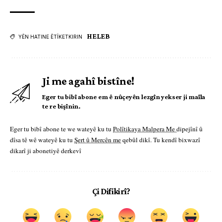
HELEB
YÊN HATINE ÊTÎKETKIRIN
Ji me agahî bistîne!
Eger tu bibî abone em ê nûçeyên lezgîn yekser ji maîla
te re bişînin.
Eger tu bibî abone te we wateyê ku tu
Polîtikaya Malpera Me
dipejînî û
dîsa tê wê wateyê ku tu
Şert û Mercên me
qebûl dikî. Tu kendî bixwazî
dikarî ji abonetiyê derkevî
Çi Difikirî?