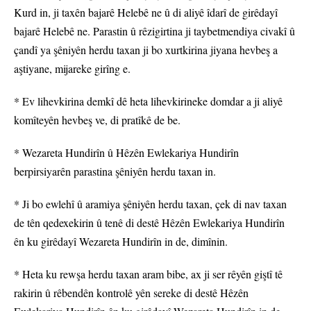
Kurd in, ji taxên bajarê Helebê ne û di aliyê îdarî de girêdayî
bajarê Helebê ne. Parastin û rêzigirtina ji taybetmendiya civakî û
çandî ya şêniyên herdu taxan ji bo xurtkirina jiyana hevbeş a
aştiyane, mijareke girîng e.
* Ev lihevkirina demkî dê heta lihevkirineke domdar a ji aliyê
komîteyên hevbeş ve, di pratîkê de be.
* Wezareta Hundirîn û Hêzên Ewlekariya Hundirîn
berpirsiyarên parastina şêniyên herdu taxan in.
* Ji bo ewlehî û aramiya şêniyên herdu taxan, çek di nav taxan
de tên qedexekirin û tenê di destê Hêzên Ewlekariya Hundirîn
ên ku girêdayî Wezareta Hundirîn in de, dimînin.
* Heta ku rewşa herdu taxan aram bibe, ax ji ser rêyên giştî tê
rakirin û rêbendên kontrolê yên sereke di destê Hêzên