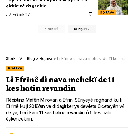
qirkirinê rizgar kir
ROJAVA
Ji Aliyê
Stêrk TV
Ya Berê
Ya Pişt re
Stêrk TV
>
Blog
>
Rojava
>
Li Efrînê di nava mehekî de 11 kes hatin revandin
ROJAVA
Li Efrînê di nava mehekî de 11
kes hatin revandin
Rêxistina Mafên Mirovan a Efrîn-Sûriyeyê ragihand ku li
Efrînê ku ji 2018’an ve di dagirkeriya dewleta û çeteyên wî
de ye, herî kêm 11 kes hatine revandin û 6 kes hatin
êşkencekirin.