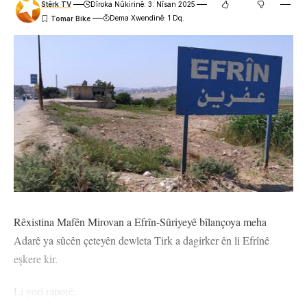
Stêrk TV
Dîroka Nûkirinê: 3. Nîsan 2025
Dema Xwendinê: 1 Dq.
Rêxistina Mafên Mirovan a Efrîn-Sûriyeyê bîlançoya meha
Adarê ya sûcên çeteyên dewleta Tirk a dagirker ên li Efrînê
eşkere kir.
Li gorî raporê;