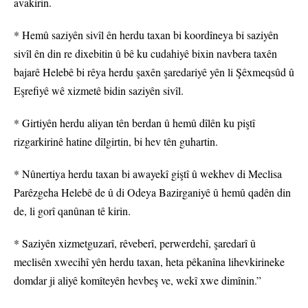
avakirin.
* Hemû saziyên sivîl ên herdu taxan bi koordîneya bi saziyên
sivîl ên din re dixebitin û bê ku cudahiyê bixin navbera taxên
bajarê Helebê bi rêya herdu şaxên şaredariyê yên li Şêxmeqsûd û
Eşrefiyê wê xizmetê bidin saziyên sivîl.
* Girtiyên herdu aliyan tên berdan û hemû dîlên ku piştî
rizgarkirinê hatine dîlgirtin, bi hev tên guhartin.
* Nûnertiya herdu taxan bi awayekî giştî û wekhev di Meclisa
Parêzgeha Helebê de û di Odeya Bazirganiyê û hemû qadên din
de, li gorî qanûnan tê kirin.
* Saziyên xizmetguzarî, rêveberî, perwerdehî, şaredarî û
meclisên xwecihî yên herdu taxan, heta pêkanîna lihevkirineke
domdar ji aliyê komîteyên hevbeş ve, wekî xwe dimînin.”