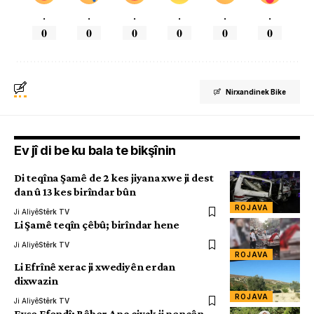
.
.
.
.
.
.
0
0
0
0
0
0
Nirxandinek Bike
Ev jî di be ku bala te bikşînin
Di teqîna Şamê de 2 kes jiyana xwe ji dest
dan û 13 kes birîndar bûn
ROJAVA
Ji Aliyê
Stêrk TV
Li Şamê teqîn çêbû; birîndar hene
Ji Aliyê
Stêrk TV
ROJAVA
Li Efrînê xerac ji xwediyên erdan
dixwazin
ROJAVA
Ji Aliyê
Stêrk TV
Eyşe Efendî: Rêber Apo civak ji pencên