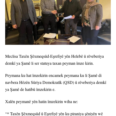
Meclisa Taxên Şêxmeqsûd-Eşrefiyê yên Helebê û rêveberiya
demkî ya Şamê li ser statuya taxan peyman îmze kirin.
Peymana ku hat îmzekirin encamek peymana ku li Şamê di
navbera Hêzên Sûriya Demokratîk (QSD) û rêveberiya demkî
ya Şamê de hatibû îmzekirin e.
Xalên peymanê yên hatin îmzekirin wiha ne:
“* Taxên Şêxmeqsûd û Eşrefiyê yên ku piraniya şêniyên wê