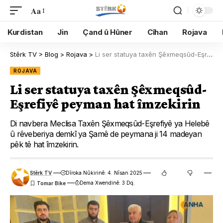
Aa
Kurdistan
Jin
Çand û Hûner
Cîhan
Rojava
Stêrk TV
>
Blog
>
Rojava
>
Li ser statuya taxên Şêxmeqsûd-Eşrefiyê peyman hat îmzekirin
ROJAVA
Li ser statuya taxên Şêxmeqsûd-
Eşrefiyê peyman hat îmzekirin
Di navbera Meclisa Taxên Şêxmeqsûd-Eşrefiyê ya Helebê
û rêveberiya demkî ya Şamê de peymana ji 14 madeyan
pêk tê hat îmzekirin.
Stêrk TV
Dîroka Nûkirinê: 4. Nîsan 2025
Dema Xwendinê: 3 Dq.