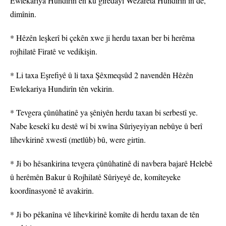
Ewlekariya Hundirîn ên ku girêdayî Wezareta Hundirîn in de,
dimînin.
* Hêzên leşkerî bi çekên xwe ji herdu taxan ber bi herêma
rojhilatê Firatê ve vedikişin.
* Li taxa Eşrefiyê û li taxa Şêxmeqsûd 2 navendên Hêzên
Ewlekariya Hundirîn tên vekirin.
* Tevgera çûnûhatinê ya şêniyên herdu taxan bi serbestî ye.
Nabe kesekî ku destê wî bi xwîna Sûriyeyiyan nebûye û berî
lihevkirinê xwestî (metlûb) bû, were girtin.
* Ji bo hêsankirina tevgera çûnûhatinê di navbera bajarê Helebê
û herêmên Bakur û Rojhilatê Sûriyeyê de, komîteyeke
koordînasyonê tê avakirin.
* Ji bo pêkanîna vê lihevkirinê komîte di herdu taxan de tên