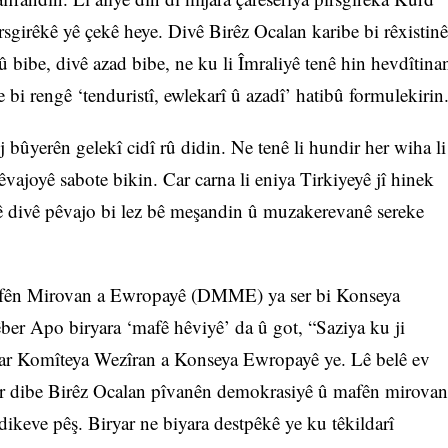
rsgirêkê yê çekê heye. Divê Birêz Ocalan karibe bi rêxistinê
û bibe, divê azad bibe, ne ku li Îmraliyê tenê hin hevdîtina
 bi rengê ‘tenduristî, ewlekarî û azadî’ hatibû formulekirin
j bûyerên gelekî cidî rû didin. Ne tenê li hundir her wiha li
vajoyê sabote bikin. Car carna li eniya Tirkiyeyê jî hinek
ekê divê pêvajo bi lez bê meşandin û muzakerevanê sereke
afên Mirovan a Ewropayê (DMME) ya ser bi Konseya
ber Apo biryara ‘mafê hêviyê’ da û got, “Saziya ku ji
syar Komîteya Wezîran a Konseya Ewropayê ye. Lê belê ev
ar dibe Birêz Ocalan pîvanên demokrasiyê û mafên mirovan
erdikeve pêş. Biryar ne biyara destpêkê ye ku têkildarî