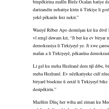
binpêkirina mafên Birêz Ocalan hatiye day
darizandin nehatiye kirin û Tirkiye li go
yekê pêkanîn ferz nekir.”
Wasiyê Rêber Apo destnîşan kir ku divê 
vî rengî dewam kir, “Ji ber ku ev biryar n
demokrasiya li Tirkiyeyê ye. Ji xwe çares
mafan a li Tirkiyeyê, pêkanîna demokrasiy
Li gel ku meha Hezîranê dem tijî dibe, bi
meha Hezîranê. Ev nêzîkatiyeke cidî nîn
biryarê bisekine û zextê li Tirkiyeyê bike
destpêkirin.”
Mazlûm Dînç her wiha anî ziman ku Meclîs