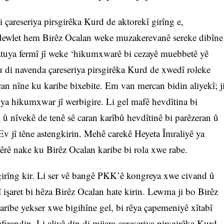
areseriya pirsgirêka Kurd de aktorekî girîng e,
 dewlet hem Birêz Ocalan weke muzakerevanê sereke dibîne
statuya fermî jî weke ‘hikumxwarê bi cezayê muebbetê yê
ku di navenda çareseriya pirsgirêka Kurd de xwedî roleke
an nîne ku karibe bixebite. Em van mercan bidin aliyekî; j
uya hikumxwar jî werbigire. Li gel mafê hevdîtina bi
l û nîvekê de tenê sê caran karîbû hevdîtinê bi parêzeran û
 Ev jî têne astengkirin. Mehê carekê Heyeta Îmraliyê ya
têrê nake ku Birêz Ocalan karibe bi rola xwe rabe.
girîng kir. Li ser vê bangê PKK’ê kongreya xwe civand û
jî işaret bi hêza Birêz Ocalan hate kirin. Lewma ji bo Birêz
aribe yekser xwe bigihîne gel, bi rêya çapemeniyê xîtabî
afirandin. Li aliyê din di mijara çareseriya pirsgirêka Kurd