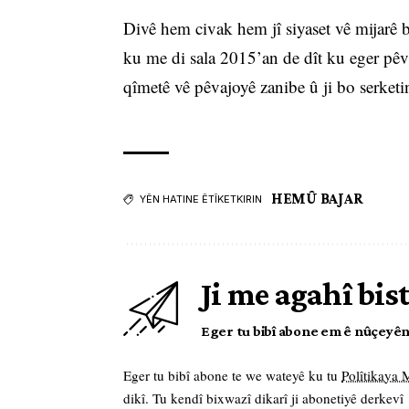
Divê hem civak hem jî siyaset vê mijarê bi
ku me di sala 2015’an de dît ku eger pêva
qîmetê vê pêvajoyê zanibe û ji bo serketi
HEMÛ BAJAR
YÊN HATINE ÊTÎKETKIRIN
Ji me agahî bis
Eger tu bibî abone em ê nûçeyên l
Eger tu bibî abone te we wateyê ku tu
Polîtikaya
dikî. Tu kendî bixwazî dikarî ji abonetiyê derkevî