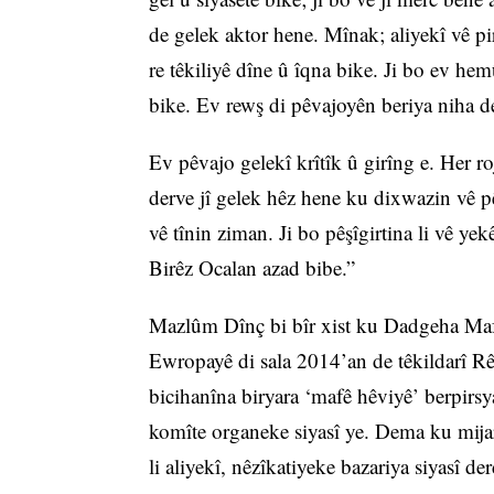
de gelek aktor hene. Mînak; aliyekî vê pi
re têkiliyê dîne û îqna bike. Ji bo ev hem
bike. Ev rewş di pêvajoyên beriya niha de
Ev pêvajo gelekî krîtîk û girîng e. Her ro
derve jî gelek hêz hene ku dixwazin vê pê
vê tînin ziman. Ji bo pêşîgirtina li vê y
Birêz Ocalan azad bibe.”
Mazlûm Dînç bi bîr xist ku Dadgeha M
Ewropayê di sala 2014’an de têkildarî Rê
bicihanîna biryara ‘mafê hêviyê’ berpir
komîte organeke siyasî ye. Dema ku mij
li aliyekî, nêzîkatiyeke bazariya siyasî d