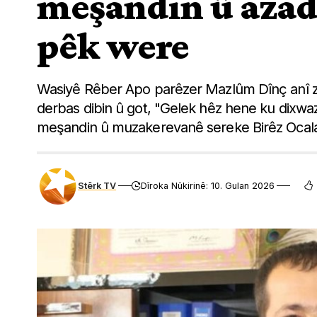
meşandin û azad
pêk were
Wasiyê Rêber Apo parêzer Mazlûm Dînç anî zim
derbas dibin û got, "Gelek hêz hene ku dixwaz
meşandin û muzakerevanê sereke Birêz Ocala
Stêrk TV
Dîroka Nûkirinê: 10. Gulan 2026