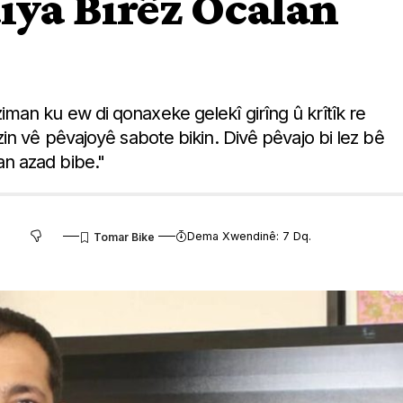
iya Birêz Ocalan
an ku ew di qonaxeke gelekî girîng û krîtîk re
in vê pêvajoyê sabote bikin. Divê pêvajo bi lez bê
n azad bibe."
Dema Xwendinê: 7 Dq.