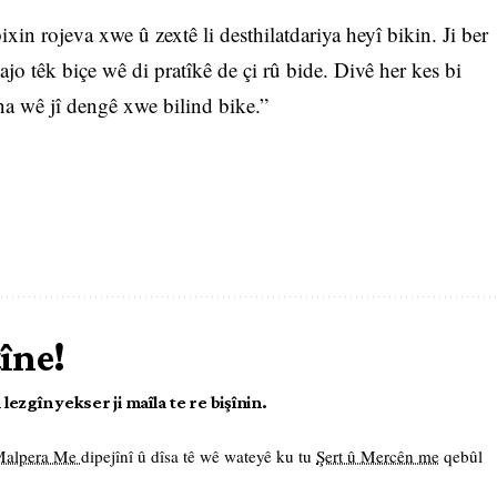
xin rojeva xwe û zextê li desthilatdariya heyî bikin. Ji ber
jo têk biçe wê di pratîkê de çi rû bide. Divê her kes bi
na wê jî dengê xwe bilind bike.”
tîne!
ezgîn yekser ji maîla te re bişînin.
 Malpera Me
dipejînî û dîsa tê wê wateyê ku tu
Şert û Mercên me
qebûl