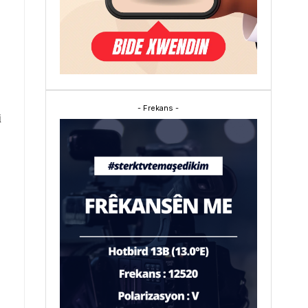
- Frekans -
i