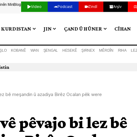
tinên Min
Blog
Video
Podcast
Zindî
Arşîv
KURDISTAN
JIN
ÇAND Û HÛNER
CÎHAN
ŞLO
KOBANÊ
WAN
ŞENGAL
HESEKÊ
ŞIRNEX
MÊRDÎN
RIHA
LE
lez bê meşandin û azadiya Birêz Ocalan pêk were
ê pêvajo bi lez bê