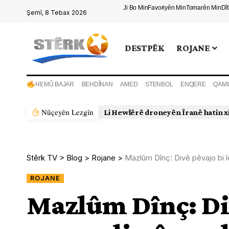
Ji Bo Min
Favoriyên Min
Tomarên Min
Dî
Şemî, 8 Tebax 2026
DESTPÊK
ROJANE
HEMÛ BAJAR
BEHDÎNAN
AMED
STENBOL
ENQERE
QAMI
Nûçeyên Lezgîn
Stêrk TV
>
Blog
>
Rojane
>
Mazlûm Dînç: Divê pêvajo bi 
ROJANE
Mazlûm Dînç: Div