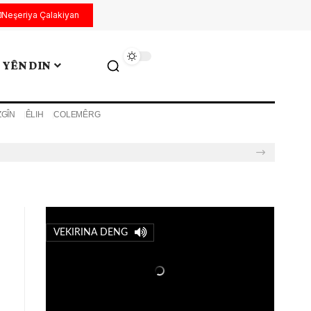
Neşeriya Çalakiyan
YÊN DIN
ZGÎN
ÊLIH
COLEMÊRG
VEKIRINA DENG