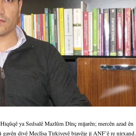
 Hiqûqê ya Sedsalê Mazlûm Dînç mijarên; mercên azad ên
 gavên divê Meclîsa Tirkiyeyê biavêje ji ANF’ê re nirxand.