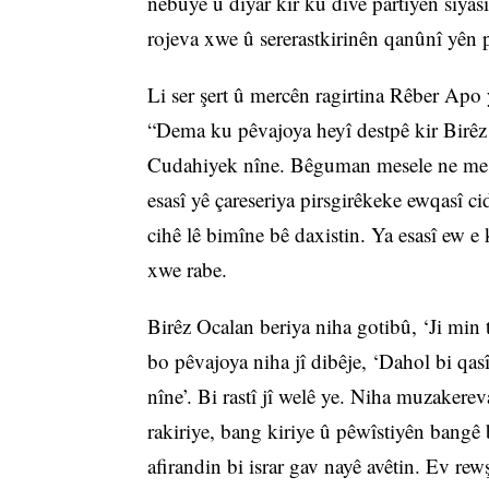
nebûye û diyar kir ku divê partiyên siya
rojeva xwe û sererastkirinên qanûnî yên 
Li ser şert û mercên ragirtina Rêber Apo 
“Dema ku pêvajoya heyî destpê kir Birêz 
Cudahiyek nîne. Bêguman mesele ne mes
esasî yê çareseriya pirsgirêkeke ewqasî cid
cihê lê bimîne bê daxistin. Ya esasî ew e
xwe rabe.
Birêz Ocalan beriya niha gotibû, ‘Ji min 
bo pêvajoya niha jî dibêje, ‘Dahol bi qasî
nîne’. Bi rastî jî welê ye. Niha muzakerev
rakiriye, bang kiriye û pêwîstiyên bangê 
afirandin bi israr gav nayê avêtin. Ev rew