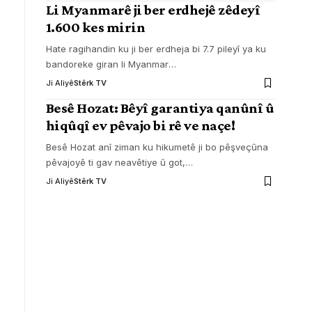
Li Myanmarê ji ber erdhejê zêdeyî
1.600 kes mirin
Hate ragihandin ku ji ber erdheja bi 7.7 pileyî ya ku
bandoreke giran li Myanmar
…
Ji Aliyê
Stêrk TV
Besê Hozat: Bêyî garantiya qanûnî û
hiqûqî ev pêvajo bi rê ve naçe!
Besê Hozat anî ziman ku hikumetê ji bo pêşveçûna
pêvajoyê ti gav neavêtiye û got,
…
Ji Aliyê
Stêrk TV