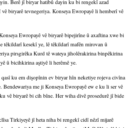
in. Berê jî biryar hatibû dayin ku bi rengekî azad
rî vê biryarê tevnegeriya. Konseya Ewropayê li hemberî vê
Konseya Ewropayê vê biryarê bipejirîne û axaftina xwe bi
e têkildarî kesekî ye, lê têkildarî mafên mirovan û
eriya pirsgirêka Kurd tê wateya jiholêrakirina binpêkirina
ê û bicihkirina aştiyê li herêmê ye.
 qasî ku em dişopînin ev biryar hîn neketiye rojeva civîna
e. Bendewariya me ji Konseya Ewropayê ew e ku li ser vê
 ku vê biryarê bi cih bîne. Her wiha divê prosedurê jî bide
a Tirkiyeyê jî heta niha bi rengekî cidî nêzî mijarê