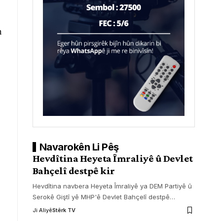
n
.
Navarokên Li Pêş
Hevdîtina Heyeta Îmraliyê û Devlet
Bahçelî destpê kir
Hevdîtina navbera Heyeta Îmraliyê ya DEM Partiyê û
Serokê Giştî yê MHP'ê Devlet Bahçelî destpê
…
Ji Aliyê
Stêrk TV