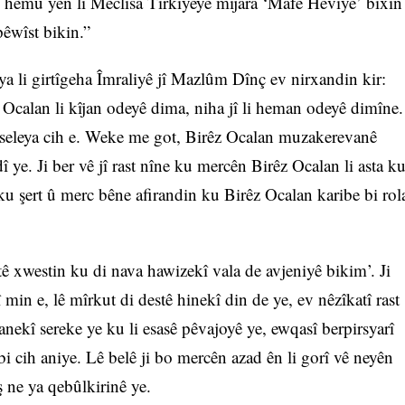
sî hemû yên li Meclîsa Tirkiyeyê mijara ‘Mafê Hêviyê’ bixin
pêwîst bikin.”
ya li girtîgeha Îmraliyê jî Mazlûm Dînç ev nirxandin kir:
Ocalan li kîjan odeyê dima, niha jî li heman odeyê dimîne.
eleya cih e. Weke me got, Birêz Ocalan muzakerevanê
î ye. Ji ber vê jî rast nîne ku mercên Birêz Ocalan li asta k
 ku şert û merc bêne afirandin ku Birêz Ocalan karibe bi rol
tê xwestin ku di nava hawizekî vala de avjeniyê bikim’. Ji
 min e, lê mîrkut di destê hinekî din de ye, ev nêzîkatî rast
anekî sereke ye ku li esasê pêvajoyê ye, ewqasî berpirsyarî
bi cih aniye. Lê belê ji bo mercên azad ên li gorî vê neyên
ş ne ya qebûlkirinê ye.