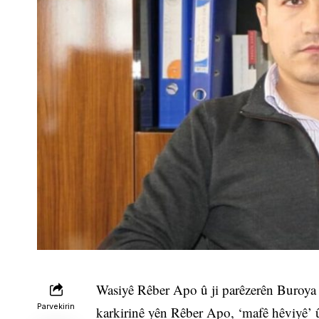
Wasiyê Rêber Apo û ji parêzerên Buroya
Parvekirin
karkirinê yên Rêber Apo, ‘mafê hêviyê’ û