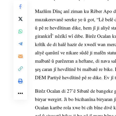
Mazlûm Dînç anî ziman ku Rêber Apo di ç
muzakerevanê sereke ye û got, “Lê belê
û pê re hevdîtinan dike, hem jî ji aliyê 
girankirÎ’ nêzîkî wî dibe. Birêz Ocalan 
krîtîk de di halê hazir de xwedî wan merc
aliyê qanûnî ve nikare sûdê ji mafên stat
malbatê û parêzeran a heftane, di nava sa
şeş caran jî hevdîtinê bi malbatê re bike.
DEM Partiyê hevdîtinê pê re dike. Ev jî 
Birêz Ocalan di 27’ê Sibatê de bangeke 
biryar wergirt. Ji bo bicihanîna biryaran 
Ocalan karibe rola xwe bi cih bîne divê k
gel û siyasetê bike; ji bo vê jî merc bêne 