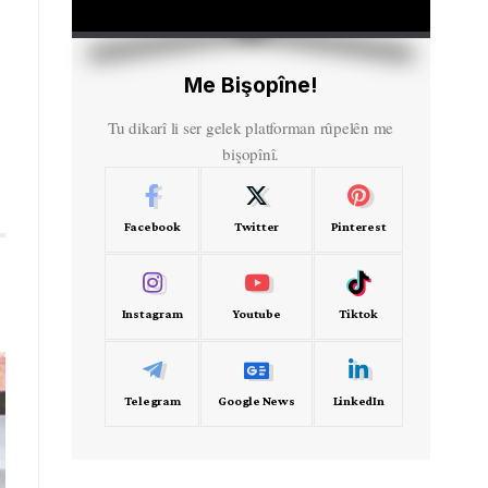
HD
00:00
Me Bişopîne!
Tu dikarî li ser gelek platforman rûpelên me
bişopînî.
Facebook
Twitter
Pinterest
Instagram
Youtube
Tiktok
Telegram
Google News
LinkedIn