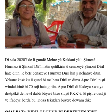
Di sala 2020’î de li gundê Mehre yê Keldanî yê li Şirnexê
Hurmuz û Şîmonî Dîrîl hatin qetilkirin û cenazeyê Şîmonî Dîrîl
hate dîtin, lê belê cenazeyê Hurmuz Dîrîl hîn jî nehatiye dîtin.
Yekane kesê ku li gund bi malbata Dîrîl re dima Apro Dîrîl piştî
windakirinê bi 70 rojî hate girtin. Apro Dîrîl di îfadeya xwe ya
destpêkê de hewl dabû bûyerê bixe stuyê PKK’ê, lê piştre dest ji
vê îfadeyê berda bû. Doza têkildarî bûyerê dewam dike.
‘MALBATA DÎRÎL LI GUND BI DERFETÊN XWE