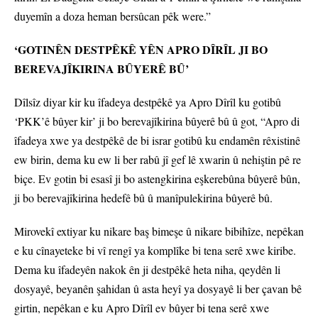
duyemîn a doza heman bersûcan pêk were.”
‘GOTINÊN DESTPÊKÊ YÊN APRO DÎRÎL JI BO
BEREVAJÎKIRINA BÛYERÊ BÛ’
Dîlsîz diyar kir ku îfadeya destpêkê ya Apro Dîrîl ku gotibû
‘PKK’ê bûyer kir’ ji bo berevajîkirina bûyerê bû û got, “Apro di
îfadeya xwe ya destpêkê de bi israr gotibû ku endamên rêxistinê
ew birin, dema ku ew li ber rabû jî gef lê xwarin û nehiştin pê re
biçe. Ev gotin bi esasî ji bo astengkirina eşkerebûna bûyerê bûn,
ji bo berevajîkirina hedefê bû û manîpulekirina bûyerê bû.
Mirovekî extiyar ku nikare baş bimeşe û nikare bibihîze, nepêkan
e ku cînayeteke bi vî rengî ya komplîke bi tena serê xwe kiribe.
Dema ku îfadeyên nakok ên ji destpêkê heta niha, qeydên li
dosyayê, beyanên şahidan û asta heyî ya dosyayê li ber çavan bê
girtin, nepêkan e ku Apro Dîrîl ev bûyer bi tena serê xwe