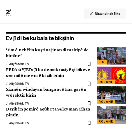
Nirxandinek Bike
Ev jî di be ku bala te bikşînin
‘Em ê nehêlin kuştina jinan di taritiyê de
bimîne’
JIN
Ji Aliyê
Stêrk TV
FEDA û YJED: Ji bo demokrasiyê çi bikeve
ser milê me em ê bi cih bînin
ROJANE
Ji Aliyê
Stêrk TV
Xizmên windayan banga avêtina gavên
wêrektir kirin
ROJANE
Ji Aliyê
Stêrk TV
Dayikên Şemiyê aqûbeta Suleyman Cîhan
pirsîn
ROJANE
Ji Aliyê
Stêrk TV