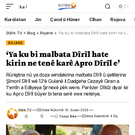
Aa
Kurdistan
Jin
Çand û Hûner
Cîhan
Rojava
Stêrk TV
>
Blog
>
Rojane
>
‘Ya ku bi malbata Dîrîl hate kirin ne tenê karê Apro Dîrîl e’
ROJANE
‘Ya ku bi malbata Dîrîl hate
kirin ne tenê karê Apro Dîrîl e’
Rûniştina nû ya doza windakirina malbata Dîrîl û qetilkirina
Şîmonî Dîrîl wê 12'ê Gulanê li Dadgeha Cezayê Giran a
1'emîn a Edliyeya Şirnexê pêk were. Parêzer Dîlsîz diyar kir
ku Apro Dîrîl bûyer bi tena serê xwe nekiriye.
Stêrk TV
Dîroka Nûkirinê: 10. Gulan 2026
Dema Xwendinê: 4 Dq.