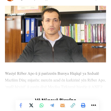
Wasiyê Rêber Apo û ji parêzerên Buroya Hiqûqê ya Sedsalê
Mazlûm Dînç mijarên; mercên azad ên karkirinê yên Rêber Apo,
‘mafê hêviyê’ û gavên divê Meclîsa Tirkiyeyê biavêje ji ANF’ê
re nirxand.
Vê Nûçeyê Bixwîne
Mazlûm Dînç anî ziman ku Rêber Apo di çareseriya pirsgirêka