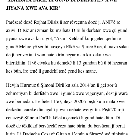
JIYANA XWE AVA KIR’
Parêzerê dozê Rojhat Dîlsîz li ser rêveçûna dozê ji ANF’ê re
axivî. Dîlsîz anî ziman ku malbata Dîrîl bi derfetên xwe çû gund,
jiyana xwe ava kir û got, “Asûrî-KeldanÎ ku ji gelên qedîm ê
gundê Mehre yê ser bi navçeya Elkê ya Şirnexê ne, di nava salan
de ji ber zexta li wan hate kirin neçar man ku xaka xwe
biterikînin. Ji vê civaka ku demekê li 13 gundan bû û bi hezaran
kes bûn, îro tenê li gundekî tenê çend kes mane.
Hevjîn Hurmuz û Şîmonî Dîrîl ku sala 2014’an li gel zor û
zehmetiyan bi derfetên xwe li gundê xwe vegeriyan, dest ji warê
xwe bernedan. Lê belê 11’ê Çileya 2020’î piştî ku ji mala xwe
derketin, careke din agahî ji wan nehate wergirtin. Piştî 70 rojî
cenazeyê Şîmonî Dîrîl li kêleka çemekî li gund hate dîtin. Di
dozê de têkildarî bersûcekî ceza hate birîn, du bersûcan jî berat
kirin. Li Dadgeha Cezayê Giran a 1’emîn a Şirnexê wê rûniştina