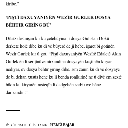
kiribe.”
‘PIŞTÎ DAXUYANIYÊN WEZÎR GURLEK DOSYA
BÊHTIR GIRÎNG BÛ’
Dîlsîz destnîşan kir ku çetebûyîna li dosya Gulistan Dokû
derkete holê dibe ku di vê bûyerê de jî hebe, işaret bi gotinên
Wezîr Gurlek kir û got, “Piştî daxuyaniyên Wezîrê Edaletê Akin
Gurlek ên li ser jinûve nirxandina dosyayên kuştinên kiryar
nediyar, ev dosya bêhtir girîng dibe. Em zanin ku di vê dosyayê
de bi dehan xusûs hene ku li benda ronîkirinê ne û divê em zextê
bikin ku kiryarên rasteqîn li dadgehên serbixwe bêne
darizandin.”
HEMÛ BAJAR
YÊN HATINE ÊTÎKETKIRIN