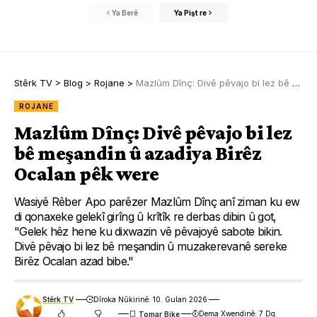
Ya Berê
Ya Pişt re
Stêrk TV
>
Blog
>
Rojane
>
Mazlûm Dînç: Divê pêvajo bi lez bê meşandin û azadiya Birêz Ocalan pêk were
ROJANE
Mazlûm Dînç: Divê pêvajo bi lez
bê meşandin û azadiya Birêz
Ocalan pêk were
Wasiyê Rêber Apo parêzer Mazlûm Dînç anî ziman ku ew
di qonaxeke gelekî girîng û krîtîk re derbas dibin û got,
"Gelek hêz hene ku dixwazin vê pêvajoyê sabote bikin.
Divê pêvajo bi lez bê meşandin û muzakerevanê sereke
Birêz Ocalan azad bibe."
Stêrk TV
Dîroka Nûkirinê: 10. Gulan 2026
Dema Xwendinê: 7 Dq.