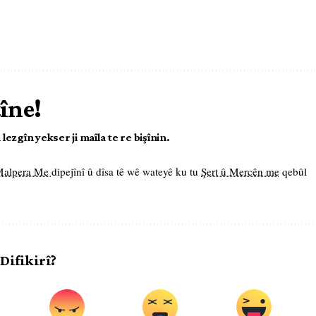
tîne!
ezgîn yekser ji maîla te re bişînin.
 Malpera Me
dipejînî û dîsa tê wê wateyê ku tu
Şert û Mercên me
qebûl
 Difikirî?