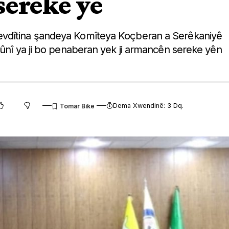
sereke ye
evdîtina şandeya Komîteya Koçberan a Serêkaniyê
nûnî ya ji bo penaberan yek ji armancên sereke yên
Dema Xwendinê: 3 Dq.