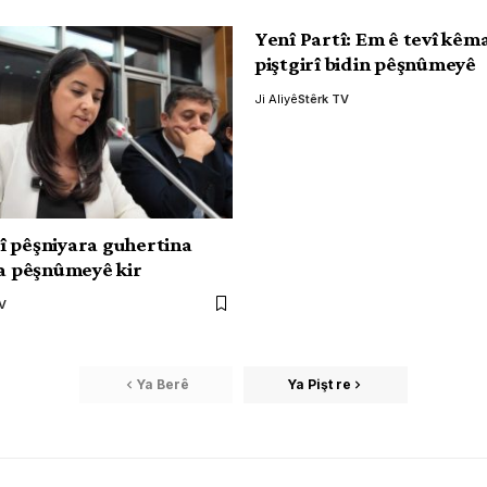
Yenî Partî: Em ê tevî kêm
piştgirî bidin pêşnûmeyê
Ji Aliyê
Stêrk TV
 pêşniyara guhertina
 a pêşnûmeyê kir
TV
Ya Berê
Ya Pişt re