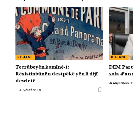
ROJANE
ROJANE
Tecrûbeyên komînê-1:
DEM Partî
Rêxistinbûnên destpêkê yên li dijî
xala 4’an
dewletê
Ji Aliyê
Stêrk 
Ji Aliyê
Stêrk TV