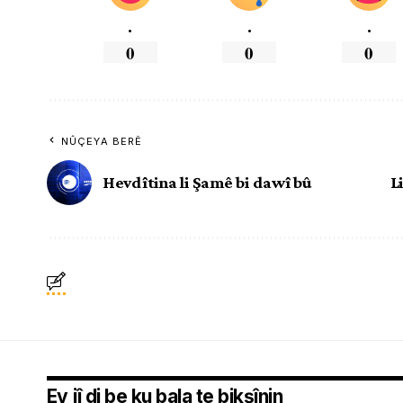
.
.
.
0
0
0
NÛÇEYA BERÊ
Hevdîtina li Şamê bi dawî bû
L
Ev jî di be ku bala te bikşînin