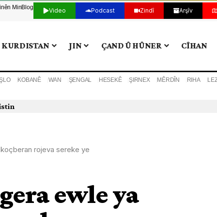
tinên Min
Blog
Video
Podcast
Zindî
Arşîv
KURDISTAN
JIN
ÇAND Û HÛNER
CÎHAN
ŞLO
KOBANÊ
WAN
ŞENGAL
HESEKÊ
ŞIRNEX
MÊRDÎN
RIHA
LE
istin
 koçberan rojeva sereke ye
gera ewle ya