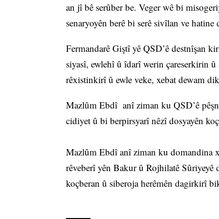
an jî bê serûber be. Veger wê bi misogeri
senaryoyên berê bi serê sivîlan ve hatine
Fermandarê Giştî yê QSD’ê destnîşan kir
siyasî, ewlehî û îdarî werin çareserkirin û
rêxistinkirî û ewle veke, xebat dewam dik
Mazlûm Ebdî anî ziman ku QSD’ê pêşniya
cidiyet û bi berpirsyarî nêzî dosyayên ko
Mazlûm Ebdî anî ziman ku domandina xeb
rêveberî yên Bakur û Rojhilatê Sûriyeyê 
koçberan û siberoja herêmên dagirkirî bi