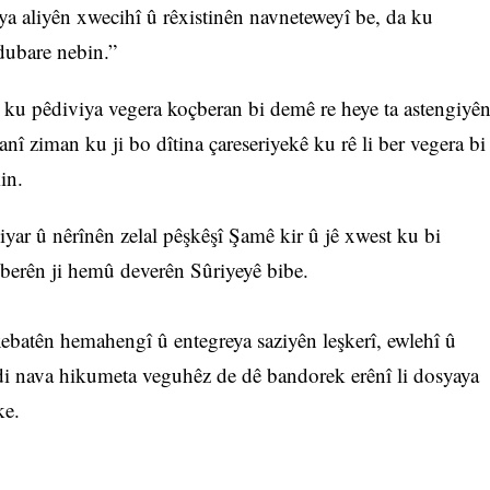
ya aliyên xwecihî û rêxistinên navneteweyî be, da ku
 dubare nebin.”
 ku pêdiviya vegera koçberan bi demê re heye ta astengiyê
 anî ziman ku ji bo dîtina çareseriyekê ku rê li ber vegera bi
in.
r û nêrînên zelal pêşkêşî Şamê kir û jê xwest ku bi
çberên ji hemû deverên Sûriyeyê bibe.
atên hemahengî û entegreya saziyên leşkerî, ewlehî û
di nava hikumeta veguhêz de dê bandorek erênî li dosyaya
ke.