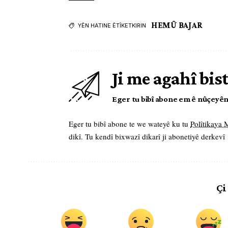
HEMÛ BAJAR
YÊN HATINE ÊTÎKETKIRIN
Ji me agahî bis
Eger tu bibî abone em ê nûçeyên l
Eger tu bibî abone te we wateyê ku tu
Polîtikaya
dikî. Tu kendî bixwazî dikarî ji abonetiyê derkevî
Çi