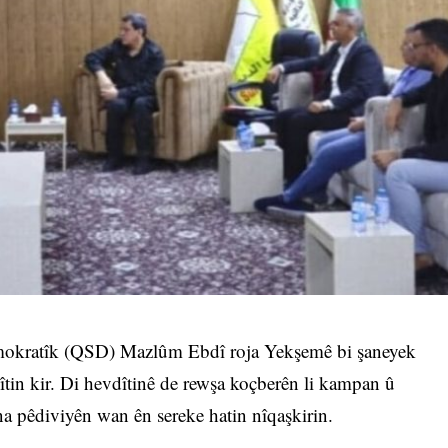
mokratîk (QSD) Mazlûm Ebdî roja Yekşemê bi şaneyek
tin kir. Di hevdîtinê de rewşa koçberên li kampan û
na pêdiviyên wan ên sereke hatin nîqaşkirin.