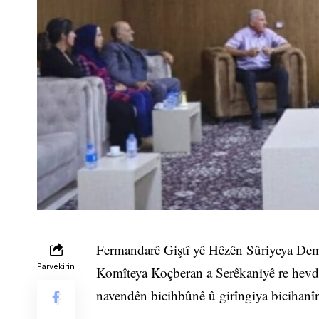
Fermandarê Giştî yê Hêzên Sûriyeya De
Parvekirin
Komîteya Koçberan a Serêkaniyê re hevdî
navendên bicihbûnê û girîngiya bicihanî