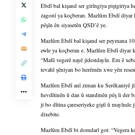
Ebdî bal kişand ser girîngiya piştgiriya 
zagonî ya koçberan. Mazlûm Ebdî diyar k
pêşîn ên siyasetên QSD’ê ye.
Mazlûm Ebdî bal kişand ser peymana 10’ê
ewle ya koçberan e. Mazlûm Ebdî diyar k
“Mafê vegerê nayê jidestdayîn. Em ê xeba
tevahî şêniyan bo herêmên xwe yên resen
Mazlûm Ebdî anî ziman ku Serêkaniyê jî 
hevdîtinên û dan û standinên pêş li der 
ji bo dîtina çareseriyeke giştî û mayînde
dixebite.
Mazlûm Ebdî bi domdarî got: “Vegera koçb