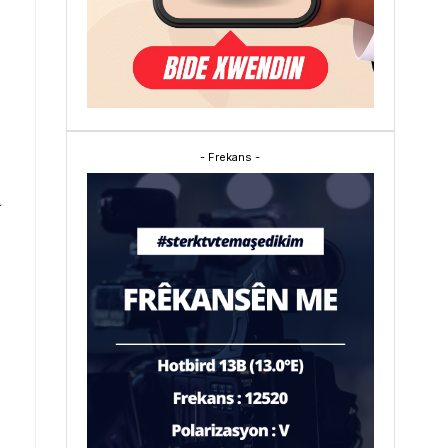
- Frekans -
a