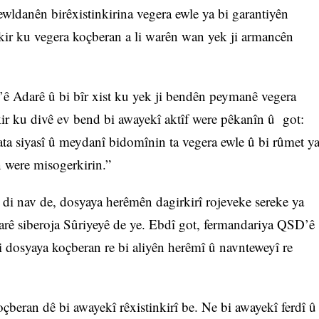
hewldanên birêxistinkirina vegera ewle ya bi garantiyên
ir ku vegera koçberan a li warên wan yek ji armancên
 Adarê û bi bîr xist ku yek ji bendên peymanê vegera
ir ku divê ev bend bi awayekî aktîf were pêkanîn û got:
ta siyasî û meydanî bidomînin ta vegera ewle û bi rûmet y
 were misogerkirin.”
di nav de, dosyaya herêmên dagirkirî rojeveke sereke ya
barê siberoja Sûriyeyê de ye. Ebdî got, fermandariya QSD’ê
 ji dosyaya koçberan re bi aliyên herêmî û navnteweyî re
eran dê bi awayekî rêxistinkirî be. Ne bi awayekî ferdî û