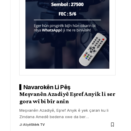
n
Navarokên Li Pêş
Meşvanên Azadiyê Eşref Anyik li ser
gora wî bi bîr anîn
Meşvanên Azadiyê, Eşref Anyik ê yek çaran ku li
Zindana Amedê bedena xwe da ber
…
Ji Aliyê
Stêrk TV