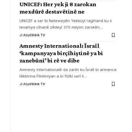
UNICEF: Her yek ji 8 zarokan
mexdûrê destavêtinê ne
UNICEF a ser bi Neteweyên Yekbûyî ragihand ku li
tevahiya cîhanê zêdeyî 370 milyon zarokên
…
Ji Aliyê
Stêrk TV
Amnesty International: Îsraîl
‘kampanyaya birçîhiştinê ya bi
zanebûnî’ bi rê ve dibe
Amnesty Internationalê da zanîn ku Îsraîl bi armanca
têkbirina Filistiniyan a bi fîzîkî serî li
…
Ji Aliyê
Stêrk TV