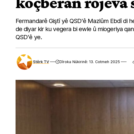
koçberan rojeva 
Fermandarê Giştî yê QSD'ê Mazlûm Ebdî di h
de diyar kir ku vegera bi ewle û miogeriya qa
QSD'ê ye.
Stêrk TV
Dîroka Nûkirinê: 13. Cotmeh 2025