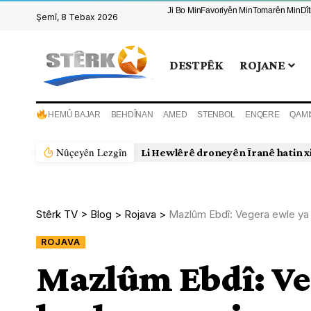
Ji Bo Min
Favoriyên Min
Tomarên Min
Dî
Şemî, 8 Tebax 2026
DESTPÊK
ROJANE
HEMÛ BAJAR
BEHDÎNAN
AMED
STENBOL
ENQERE
QAMI
Nûçeyên Lezgîn
Li Hewlêrê droneyên Îranê hatin x
Stêrk TV
>
Blog
>
Rojava
>
Mazlûm Ebdî: Vegera ewle ya
ROJAVA
Mazlûm Ebdî: Ve