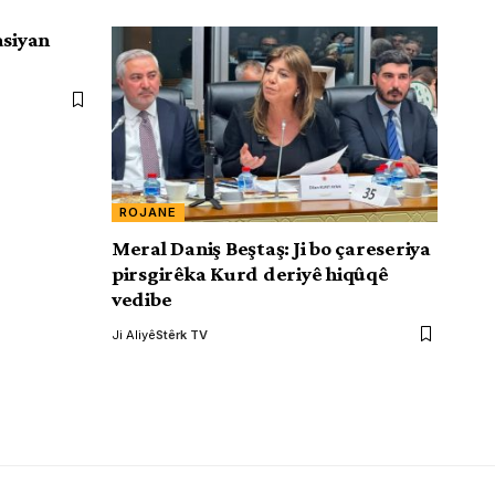
asiyan
ROJANE
Meral Daniş Beştaş: Ji bo çareseriya
pirsgirêka Kurd deriyê hiqûqê
vedibe
Ji Aliyê
Stêrk TV