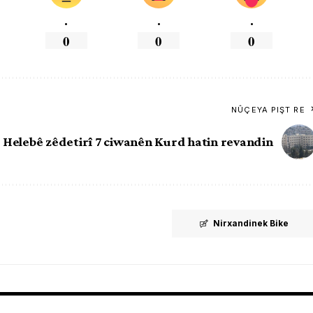
.
.
.
0
0
0
NÛÇEYA PIŞT RE
i Helebê zêdetirî 7 ciwanên Kurd hatin revandin
Nirxandinek Bike