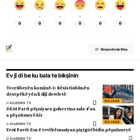
.
.
.
.
.
.
0
0
0
0
0
0
Nirxandinek Bike
Ev jî di be ku bala te bikşînin
Tecrûbeyên komînê-1: Rêxistinbûnên
destpêkê yên li dijî dewletê
ROJANE
Ji Aliyê
Stêrk TV
DEM Partî pêşniyara guhertina xala 4’an
a pêşnûmeyê kir
ROJANE
Ji Aliyê
Stêrk TV
Yenî Partî: Em ê tevî kêmasiyan piştgirî bidin pêşnûmeyê
Ji Aliyê
Stêrk TV