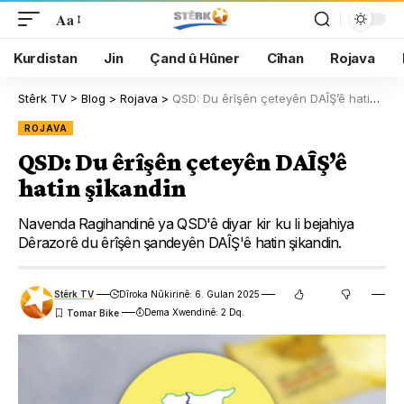
Aa
Kurdistan
Jin
Çand û Hûner
Cîhan
Rojava
Stêrk TV
>
Blog
>
Rojava
>
QSD: Du êrîşên çeteyên DAÎŞ’ê hatin şikandin
ROJAVA
QSD: Du êrîşên çeteyên DAÎŞ’ê
hatin şikandin
Navenda Ragihandinê ya QSD'ê diyar kir ku li bejahiya
Dêrazorê du êrîşên şandeyên DAÎŞ'ê hatin şikandin.
Stêrk TV
Dîroka Nûkirinê: 6. Gulan 2025
Dema Xwendinê: 2 Dq.