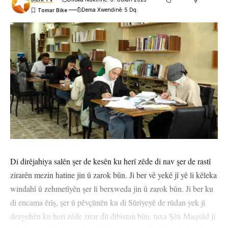
Dema Xwendinê: 5 Dq.
Di dirêjahiya salên şer de kesên ku herî zêde di nav şer de rastî
zirarên mezin hatine jin û zarok bûn. Ji ber vê yekê jî yê li kêleka
windahî û zehmetîyên şer li berxweda jin û zarok bûn. Ji ber ku
di encama êrîş, şer û pêvçûnên ku di Sûriyeyê de rûdan yek ji
dezgehên ku herî zêde zirar dît dibistan bûn. taxa Şêx Maqsûd jî