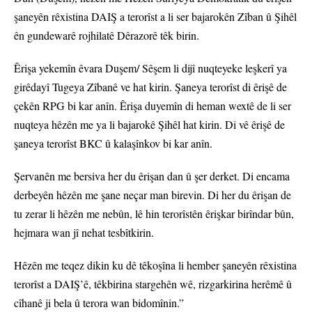
şaneyên rêxistina DAIŞ a terorîst a li ser bajarokên Zîban û Şihêl
ên gundewarê rojhilatê Dêrazorê têk birin.
Êrişa yekemîn êvara Duşem/ Sêşem li dijî nuqteyeke leşkerî ya
girêdayî Tugeya Zîbanê ve hat kirin. Şaneya terorîst di êrişê de
çekên RPG bi kar anîn. Êrişa duyemîn di heman wextê de li ser
nuqteya hêzên me ya li bajarokê Şihêl hat kirin. Di vê êrişê de
şaneya terorîst BKC û kalaşînkov bi kar anîn.
Şervanên me bersiva her du êrişan dan û şer derket. Di encama
derbeyên hêzên me şane neçar man birevin. Di her du êrişan de
tu zerar li hêzên me nebûn, lê hin terorîstên êrişkar birîndar bûn,
hejmara wan jî nehat tesbîtkirin.
Hêzên me teqez dikin ku dê têkoşîna li hember şaneyên rêxistina
terorîst a DAIŞ’ê, têkbirina stargehên wê, rizgarkirina herêmê û
cîhanê ji bela û terora wan bidomînin.”