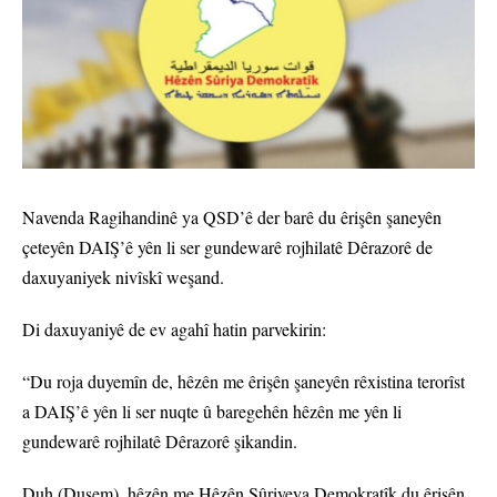
Navenda Ragihandinê ya QSD’ê der barê du êrişên şaneyên
çeteyên DAIŞ’ê yên li ser gundewarê rojhilatê Dêrazorê de
daxuyaniyek nivîskî weşand.
Di daxuyaniyê de ev agahî hatin parvekirin:
“Du roja duyemîn de, hêzên me êrişên şaneyên rêxistina terorîst
a DAIŞ’ê yên li ser nuqte û baregehên hêzên me yên li
gundewarê rojhilatê Dêrazorê şikandin.
Duh (Duşem), hêzên me Hêzên Sûriyeya Demokratîk du êrişên