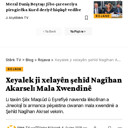
Meral Daniş Beştaş: Ji bo çareseriya
pirsgirêka Kurd deriyê hiqûqê vedibe
ROJANE
Ji Aliyê
Stêrk TV
Ya Berê
Ya Pişt re
Stêrk TV
>
Blog
>
Rojava
>
Xeyalek ji xelayên şehîd Nagîhan Akarsel: Mala Xwendinê
ROJAVA
Xeyalek ji xelayên şehîd Nagîhan
Akarsel: Mala Xwendinê
Li taxên Şêx Maqsûd û Eşrefîyê navenda lêkolînan a
Jineolojî bi armanca pêşxistina ciwanan mala xwendinê a
Şehîd Nagîhan Akrsel vekirin.
Stêrk TV
Dîroka Nûkirinê: 6. Gulan 2025