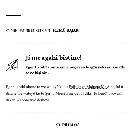
HEMÛ BAJAR
YÊN HATINE ÊTÎKETKIRIN
Ji me agahî bistîne!
Eger tu bibî abone em ê nûçeyên lezgîn yekser ji maîla
te re bişînin.
Eger tu bibî abone te we wateyê ku tu
Polîtikaya Malpera Me
dipejînî û
dîsa tê wê wateyê ku tu
Şert û Mercên me
qebûl dikî. Tu kendî bixwazî
dikarî ji abonetiyê derkevî
Çi Difikirî?