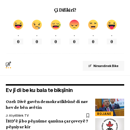
Çi Difikirî?
.
.
.
.
.
.
0
0
0
0
0
0
Nirxandinek Bike
Ev jî di be ku bala te bikşînin
Ozel: Divê gavên demokratîkbûnê di nav
hev de bên avêtin
ROJANE
Ji Aliyê
Stêrk TV
ÎHD’ê ji bo pêşnûme qanûna çarçoveyê 7
pêşniyar kir