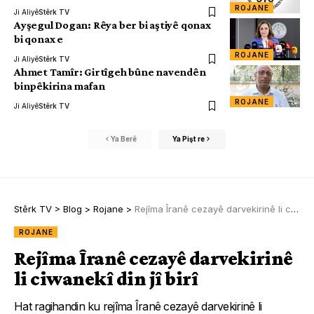
ROJANE
Ji Aliyê
Stêrk TV
Ayşegul Dogan: Rêya ber bi aştiyê qonax
bi qonax e
ROJANE
Ji Aliyê
Stêrk TV
Ahmet Tamîr: Girtîgeh bûne navendên
binpêkirina mafan
ROJANE
Ji Aliyê
Stêrk TV
Ya Berê
Ya Pişt re
Stêrk TV
>
Blog
>
Rojane
>
Rejîma Îranê cezayê darvekirinê li ciwanekî din jî birî
ROJANE
Rejîma Îranê cezayê darvekirinê
li ciwanekî din jî birî
Hat ragihandin ku rejîma Îranê cezayê darvekirinê li