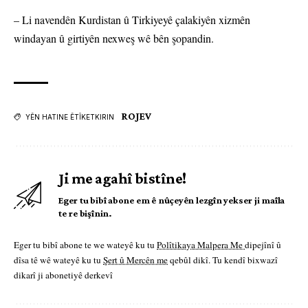
– Li navendên Kurdistan û Tirkiyeyê çalakiyên xizmên
windayan û girtiyên nexweş wê bên şopandin.
ROJEV
YÊN HATINE ÊTÎKETKIRIN
Ji me agahî bistîne!
Eger tu bibî abone em ê nûçeyên lezgîn yekser ji maîla
te re bişînin.
Eger tu bibî abone te we wateyê ku tu
Polîtikaya Malpera Me
dipejînî û
dîsa tê wê wateyê ku tu
Şert û Mercên me
qebûl dikî. Tu kendî bixwazî
dikarî ji abonetiyê derkevî