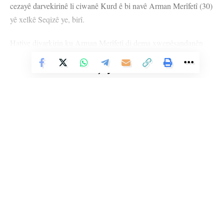
cezayê darvekirinê li ciwanê Kurd ê bi navê Arman Merîfetî (30)
yê xelkê Seqizê ye, birî.
Hatiye diyarkirin ku Arman Merîfetî di dema xwepêşandanên
dawî de li Tehranê hatibû girtin.
Vê Nûçeyê Bixwîne
HEMÛ BAJAR
YÊN HATINE ÊTÎKETKIRIN
Ji me agahî bistîne!
Li Ser Şopa Heqîqetê
Eger tu bibî abone em ê nûçeyên lezgîn yekser ji maîla
Stêrk TV ji sala 2009an ve di warên siyasî, civakî, çandî û hunerî de
te re bişînin.
weşanê dike. Bi nêrîna azadiya jinê û avakirina civakeke demokratîk,
Stêrk TV xebatên civakî, çandî, hunerî, dîrokî, aborî û yên jîngehê
Eger tu bibî abone te we wateyê ku tu
Polîtikaya Malpera Me
dipejînî û
dimeşîne. Di çarçoveya parastin û pêşxistina çand û zimanê Kurdî de, bi
dîsa tê wê wateyê ku tu
Şert û Mercên me
qebûl dikî. Tu kendî bixwazî