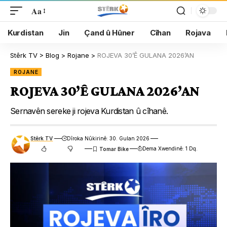
Aa
Kurdistan
Jin
Çand û Hûner
Cîhan
Rojava
Stêrk TV
>
Blog
>
Rojane
>
ROJEVA 30’Ê GULANA 2026’AN
ROJANE
ROJEVA 30’Ê GULANA 2026’AN
Sernavên sereke ji rojeva Kurdistan û cîhanê.
Stêrk TV
Dîroka Nûkirinê: 30. Gulan 2026
Dema Xwendinê: 1 Dq.