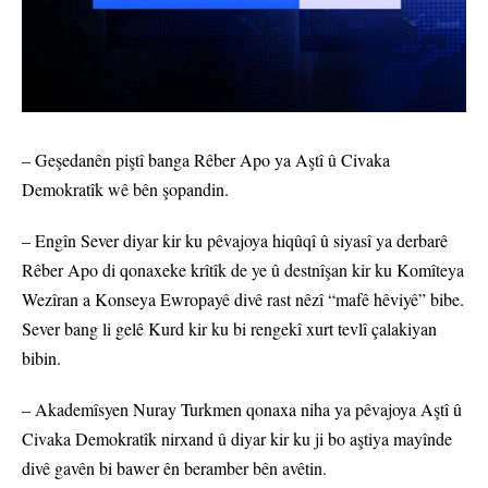
– Geşedanên piştî banga Rêber Apo ya Aştî û Civaka
Demokratîk wê bên şopandin.
– Engîn Sever diyar kir ku pêvajoya hiqûqî û siyasî ya derbarê
Rêber Apo di qonaxeke krîtîk de ye û destnîşan kir ku Komîteya
Wezîran a Konseya Ewropayê divê rast nêzî “mafê hêviyê” bibe.
Sever bang li gelê Kurd kir ku bi rengekî xurt tevlî çalakiyan
bibin.
– Akademîsyen Nuray Turkmen qonaxa niha ya pêvajoya Aştî û
Civaka Demokratîk nirxand û diyar kir ku ji bo aştiya mayînde
divê gavên bi bawer ên beramber bên avêtin.