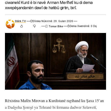
ciwanekî Kurd ê bi navê Arman Merîfetî ku di dema
xwepêşandanên dawî de hatibû girtin, birî.
Stêrk TV
Dîroka Nûkirinê: 29. Gulan 2026
Dema Xwendinê: 0 Dq.
Rêxistina Mafên Mirovan a Kurdistanê ragihand ku Şaxa 15’an
a Dadgeha Şoreşê ya Tehranê bi fermana dadwer Selawetî,